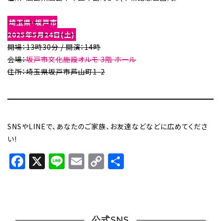
埼玉県・坂戸市
2025年5月24日(土)
開場：13時30分 / 開演：14時
会場：
坂戸市文化施設オルモ 3階 ホール
住所：埼玉県坂戸市芦山町1-2
SNSやLINEで、あなたのご家族、お友達などなどに広めてくださ
い！
Facebook
X
Line
Email
Copy
共
Link
有
公式SNS