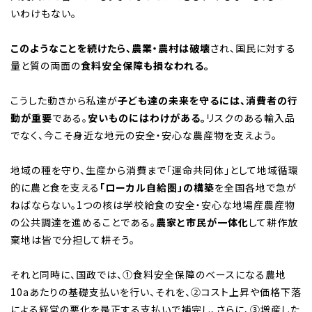
いわけもない。
このようなことを続けたら、農業・農村は破壊
され、国民に対する
量と質の両面の
食料安全保障も損なわれる。
こうした動きから私達が
子ども達の未来を守るには、消費者の行
動が重要
である。
安いものにはわけがある。
リスクのある輸入品
でなく、今こそ身近な地元の安全・安心な農産物を支えよう。
地域の種を守り、生産から消費まで「運命共同体」として地域循環
的に農と食を支える
「ローカル自給圏」の構築
を全国各地で急が
ねばならない。1つの核は学校給食の安全・安心な地場産農産物
の公共調達を進めることである。
農家と市民が一体化
して耕作放
棄地は皆で分担して耕そう。
それと同時に、国政では、①食料安全保障のベースになる農地
10aあたりの基礎支払いを行い、それを、②コスト上昇や価格下落
による経営の悪化を是正する支払いで補完し、さらに、③増産した