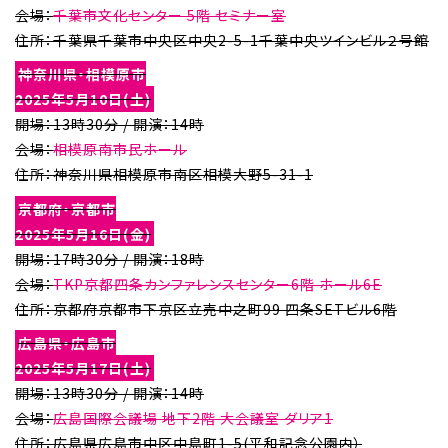
会場：
千葉市文化センター 5階 セミナー室
住所：千葉県千葉市中央区中央2-5-1千葉中央ツインビル２号館
神奈川県・相模原市
2025年5月10日(土)
開場：13時30分 / 開演：14時
会場：
相模原南市民ホール
住所：神奈川県相模原市南区相模大野5-31-1
京都府・京都市
2025年5月16日(金)
開場：17時30分 / 開演：18時
会場：
TKP京都四条カンファレンスセンター6階 ホール6E
住所：京都府京都市下京区立売中之町99 四条SETビル6階
広島県・広島市
2025年5月17日(土)
開場：13時30分 / 開演：14時
会場：
広島国際会議場 地下2階 大会議室 ダリア1
住所：広島県広島市中区中島町1-5(平和記念公園内）