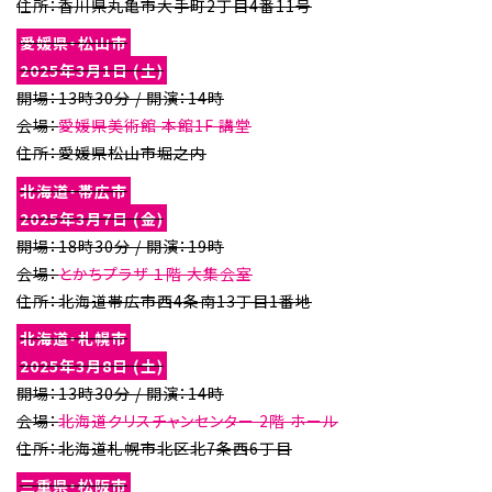
住所：香川県丸亀市大手町2丁目4番11号
愛媛県・松山市
2025年3月1日 (土)
開場：13時30分 / 開演：14時
会場：
愛媛県美術館 本館1F 講堂
住所：愛媛県松山市堀之内
北海道・帯広市
2025年3月7日 (金)
開場：18時30分 / 開演：19時
会場：
とかちプラザ １階 大集会室
住所：北海道帯広市西4条南13丁目1番地
北海道・札幌市
2025年3月8日 (土)
開場：13時30分 / 開演：14時
会場：
北海道クリスチャンセンター 2階 ホール
住所：北海道札幌市北区北7条西6丁目
三重県・松阪市