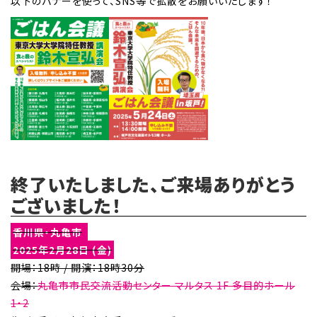
以下のバナーを使って、SNS等で拡散をお願いいたします！
終了いたしました、ご来場ありがとう
ございました！
香川県・丸亀市
2025年2月28日 (金)
開場：18時 / 開演：18時30分
会場：
丸亀市市民交流活動センター マルタス 1F 多目的ホール
1・2