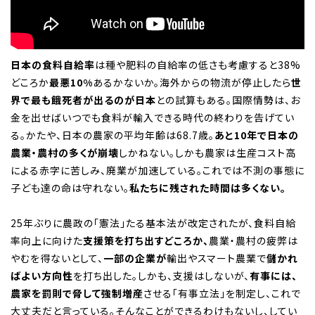
日本の食料自給率
は種や肥料の自給率の低さも考慮すると38%
どころか
最悪10%
あるかないか。海外からの物流が停止したら
世
界で最も餓死者が出るのが日本
との試算もある。国際情勢は、お
金を出せばいつでも食料が輸入できる時代の終わりを告げてい
る。かたや、日本の農家の平均年齢は68.7歳。
あと10年で日本の
農業・農村の多くが崩壊
しかねない。しかも農家は生産コスト高
による赤字に苦しみ、廃業が加速している。これでは不測の事態に
子ども達の命は守れない。
私たちに残された時間は多くない。
25年ぶりに農政の「憲法」たる基本法が改定されたが、食料自給
率向上に向けた
支援策を打ち出すどころか、
農業・農村の疲弊は
やむを得ないとして、
一部の企業が
輸出やスマート農業で
儲かれ
ばよい方向性
を打ち出した。しかも、支援はしないが、
有事には、
農家を罰則で脅して強制増産
させる「有事立法」を制定し、これで
大丈夫だと言っている。そんなことができるわけもないし、してい