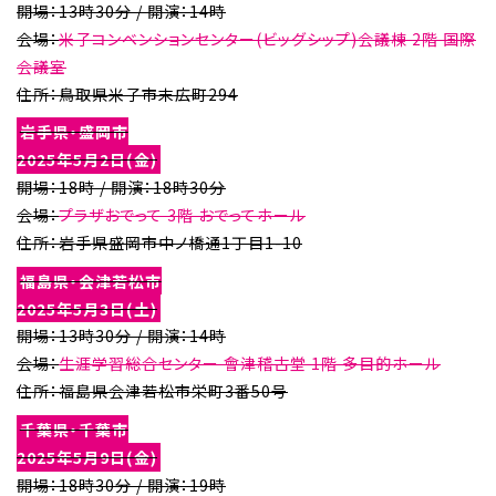
開場：13時30分 / 開演：14時
会場：
米子コンベンションセンター(ビッグシップ)会議棟 2階 国際
会議室
住所：鳥取県米子市末広町294
岩手県・盛岡市
2025年5月2日(金)
開場：18時 / 開演：18時30分
会場：
プラザおでって 3階 おでってホール
住所：岩手県盛岡市中ノ橋通1丁目1-10
福島県・会津若松市
2025年5月3日(土)
開場：13時30分 / 開演：14時
会場：
生涯学習総合センター 會津稽古堂 1階 多目的ホール
住所：福島県会津若松市栄町3番50号
千葉県・千葉市
2025年5月9日(金)
開場：18時30分 / 開演：19時