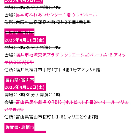
開場：13時30分 / 開演：14時
会場：
島本町ふれあいセンター 1階 ケリヤホール
住所：大阪府三島郡島本町桜井3丁目4番1号
福井県・福井市
2025年4月11日(金)
開場：18時30分 / 開演：19時
会場：
福井市地域交流プラザ レクリエーションルームA・B アオッ
サ(AOSSA)6階
住所：福井県福井市手寄1丁目4番1号アオッサ6階
富山県・富山市
2025年4月12日(土)
開場：13時30分 / 開演：14時
会場：
富山県民小劇場 ORBIS (オルビス) 多目的小ホール マリエ
とやま7階
住所：富山県富山市桜町1-1-61 マリエとやま7階
佐賀県・鳥栖市