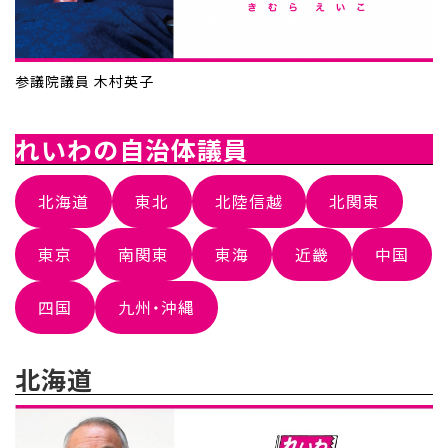
参議院議員 木村英子
れいわの自治体議員
北海道
東北
北陸信越
北関東
東京
南関東
東海
近畿
中国
四国
九州・沖縄
北海道