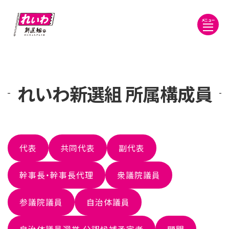
メニュー
れいわ新選組 所属構成員
代表
共同代表
副代表
幹事長・幹事長代理
衆議院議員
参議院議員
自治体議員