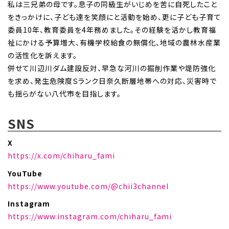
私は三兄弟の母です。息子の同級生がいじめを苦に自死したこと
をきっかけに、子ども達を笑顔にと活動を始め、更に子ども子育て
委員10年、教育委員を4年務めました。その経験を活かし教育福
祉にかける予算増大、有機学校給食の無償化、地域の農林水産業
の活性化を訴えます。
併せて川辺川ダム建設反対、早急な河川の掘削作業や堤防強化
を求め、発生危険度Ｓランク日奈久断層地帯への対応、災害時で
も揺らがない八代市を目指します。
SNS
X
https://x.com/chiharu_fami
YouTube
https://www.youtube.com/@chii3channel
Instagram
https://www.instagram.com/chiharu_fami