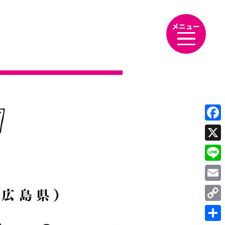
メニュー
Fac
X
Line
Emai
Cop
Link