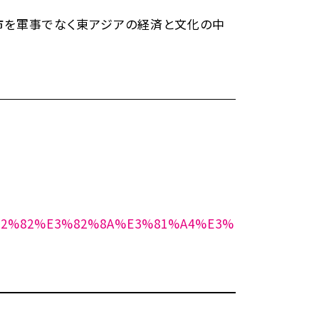
市を軍事でなく東アジアの経済と文化の中
%82%82%E3%82%8A%E3%81%A4%E3%