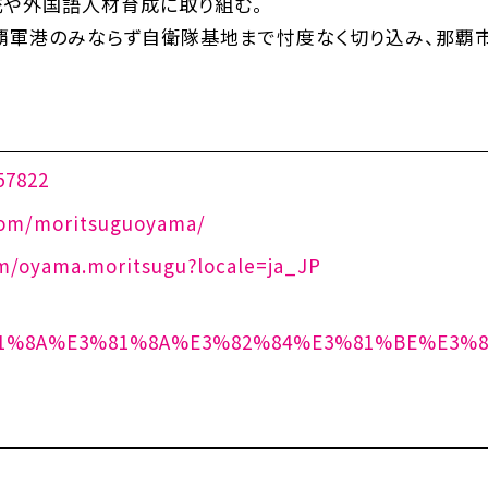
や外国語人材育成に取り組む。
那覇軍港のみならず自衛隊基地まで忖度なく切り込み、那覇
57822
com/moritsuguoyama/
m/oyama.moritsugu?locale=ja_JP
3%81%8A%E3%81%8A%E3%82%84%E3%81%BE%E3