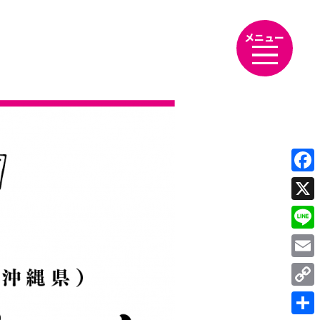
メニュー
Fac
X
Line
Emai
Cop
Link