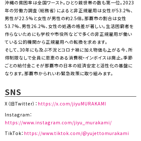
沖縄の貧困率は全国ワースト。ひとり親世帯の数も第一位。2023
年の労働力調査（総務省）によると非正規雇用は女性が53.2%、
男性が22.5%と女性が男性の約2.5倍。那覇市の割合は女性
53.7%、男性26.2%、女性の処遇の格差が著しい。生活困窮者を
作らないためにも学校や市役所などで多くの非正規雇用が働い
ている公的機関から正規雇用への転換を求めます。
そして、30年にも及ぶ不況とコロナ禍に加え物価も上がる今、所
得制限なしで全員に恩恵のある消費税・インボイスは廃止。季節
ごとの給付金こそが那覇市の日本の経済安定と活性化の基盤に
なります。那覇市かられいわ緊急政策に取り組みます。
SNS
X（旧Twitter）：
https://x.com/jiyuMURAKAMI
Instagram：
https://www.instagram.com/jiyu_murakami/
TikTok：
https://www.tiktok.com/@yujettomurakami