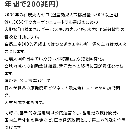
年間で200兆円）
2030年の石炭火力ゼロ（温室効果ガス排出量は50%以上削
減）、2050年のカーボンニュートラル達成のための
大胆な「自然エネルギー」（太陽、風力、地熱、水力）地域分散型の
普及を目指します。
自然エネ100％達成まではつなぎのエネルギー源の主力はガス火
力とします。
地震大国の日本では原発は即時禁止。原発を国有化。
立地地域への補助金は継続、新産業への移行に国が責任を持ち
ます。
廃炉を「公共事業」として、
日本が世界の原発廃炉ビジネスの最先端に立つための技術開
発、
人材育成を進めます。
同時に、基幹的な送電網は公的運営とし、蓄電池の技術開発、
国内生産体制の整備など、国の経済政策として再エネ普及を位置
づけます。