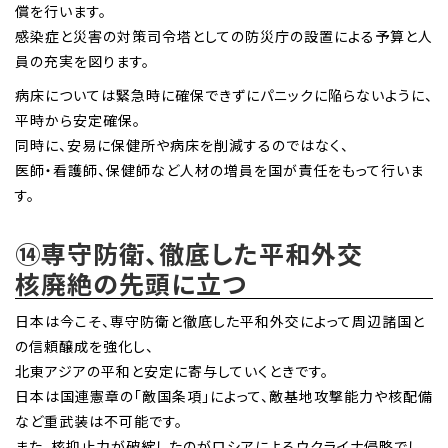
償を行います。
感染症と災害の対策司令塔としての防災庁の設置による予算と人
員の充実を図ります。
病床については緊急時に確保できずにパニックに陥らないように、
平時から安定確保。
同時に、安易に保健所や病床を削減するのではなく、
医師・看護師、保健師など人材の増員を国が責任をもって行いま
す。
⑭専守防衛、徹底した平和外交
核廃絶の先頭に立つ
日本は今こそ、専守防衛と徹底した平和外交によって周辺諸国と
の信頼醸成を強化し、
北東アジアの平和と安定に寄与していくときです。
日本は国連憲章の「敵国条項」によって、敵基地攻撃能力や核配備
など重武装は不可能です。
また、核抑止力が破綻したのがロシアによるウクライナ侵略でし