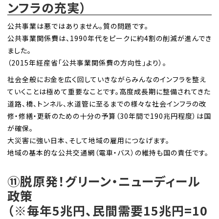
ンフラの充実）
公共事業は悪ではありません。質の問題です。
公共事業関係費は、1990年代をピークに約4割の削減が進んでき
ました。
（2015年経産省「公共事業関係費の方向性」より）。
社会全般にお金を広く回していきながらみんなのインフラを整え
ていくことは極めて重要なことです。高度成長期に整備されてきた
道路、橋、トンネル、水道管に至るまでの様々な社会インフラの改
修・修繕・更新のための十分の予算（30年間で190兆円程度）は国
が確保。
大災害に強い日本、そして地域の雇用につなげます。
地域の基本的な公共交通網（電車・バス）の維持も国の責任です。
⑪脱原発！グリーン・ニューディール
政策
（※毎年5兆円、民間需要15兆円=10