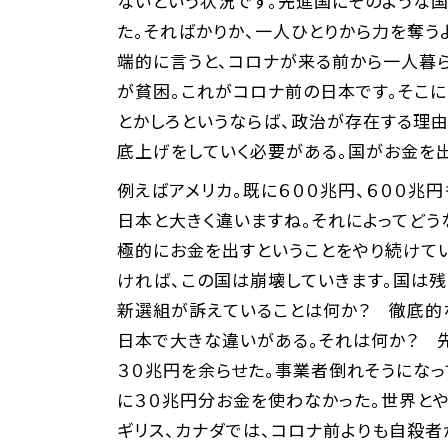
ないという状況です。先進国にそのような
た。そればかりか、一人ひとりから力を奪う
端的に言うと、コロナが来る前から一人暮
が貧困。これがコロナ前の日本です。そこ
とかしろというならば、政治が存在する理由
底上げをしていく必要がある。国がお金を出
例えばアメリカ。既に６００兆円、６００兆
日本と大きく違いますね。それによってどう
極的にお金を出すということをやり続けてい
ければ、この国は崩壊していきます。国は残
新選組が訴えていることは何か？ 徹底的
日本で大きな違いがある。それは何か？ 
３０兆円を余らせた。事業者倒れそうになっ
に３０兆円分お金を使わなかった。世界とや
ギリス、カナダでは、コロナ前よりも自殺者