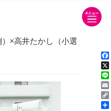
メニュー
）×高井たかし（小選
Fac
X
Line
Emai
Cop
Link