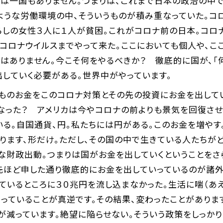
国は一国もありません。つまりは、これまで日本の政治の中
ような労働環境の中、そういうものが積み重なっていた。コ
らしの女性３人に１人が貧困。これがコロナ前の日本。コロ
にコロナウイルスまでやって来た。ここにおいても個人や、
はありません。今こそ何をやるべきか？ 徹底的に国が、「
していく必要がある。世界中がやっています。
円ものお金をこのコロナ対策とその先の投資にお金を出して
なった？ アメリカは今やコロナの前よりも景気を回復させ
る。自国通貨、円。私たちには円がある。このお金を増やす
ります、形だけ。ただし、その国の中で生きている人たちが
な財政出動。つまりは国がお金を出していくということをさ
先ほど申した通り徹底的にお金を出していっているのが諸外
ているところに３０兆円を流し込まなかった。生活に喘（あえ
っていることが真逆です。その結果、変わったことがあります
が減っています。絶望に陥らせない。そういう政策をしっか