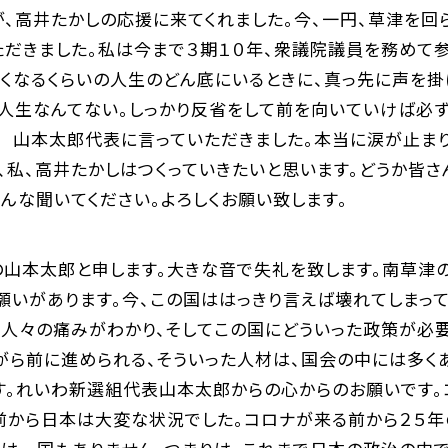
、高井たかしの応援に来てくれました。今、一円、草津を回
ただきました。私は今まで３期１０年、衆議院議員を務めて
なくなるくらいの人生のどん底にいるときに、真っ先に声を
い人生なんてない。しっかり反省をして前を向いていけば必
」 山本太郎代表に言っていただきました。本当に涙が止ま
私、高井たかしはつくっていきたいと思います。どうか皆さ
んな聞いてください。よろしくお願い致します。
の山本太郎と申します。大きな音で失礼を致します。南草津の
願いがあります。今、この国ははっきり言えば壊れてしまっ
。人々の痛みがわかり、そしてこの国にどういった政策が必要
がら前に進められる、そういった人材は、国会の中には多く
す。れいわ新選組代表山本太郎からの心からのお願いです
前から日本は大変な状況でした。コロナが来る前から２５年