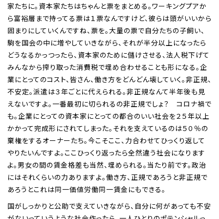
家たちに。資本家たちはちゃんと票をまとめる。ワーキングプアか
ら富裕層まで持ってる票は１票なんですけど、彼らは頭がいいから
固まりにしていくんですね、票を。大量の票で自分たちの子飼い、
駒を国会の中に増やしていきながら、それが半分以上になったら
どうなるかっつったら、資本家のために儲けさせる、法人税下げて
みんなから搾り取った消費税で埋め合わせることも形になる。企
業にとってのコスト、皆さん、働き方をどんどん壊していく。非正規、
不安定。派遣は３年ごとに代えられる。非正規なんて半年後も見
えないですよ。一番最初に切られるの非正規でしょ？ コロナ禍で
も。企業にとっての資本家にとっての都合のいい社会を２５年以上
かかって完成形にされてしまった。それを支えているのは５０％の
棄権をするオーナーたち。今こそここ、力合わせてひっくり返して
やりたいんですよ。ここひっくり返ったら全然違う社会になります
よ。男女の間の賃金格差も当然、埋められる。当たり前です。政治
にはそれくらいの力ありますよ。働き方、正規であろうと非正規で
あろうとこれは同一価値労働同一賃金にもできる。
国がしっかりと公助で支えていきながら、自分に何があっても不安
がないっていうような社会作ったら、一人ひとりのポテンシャルっ