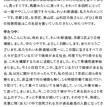
い。真っすぐです。馬鹿みたいに真っすぐ。それって永田町にとって
は一番ややこしい人間ですからね。れいわ新選組、私たちのメンバ
ーです。京都２区。左京区、東山区、山科区の皆さんに、ぜひ１枚目
の投票用紙はこの名前を書いていただきたい。中たつやです。
中たつや：
皆さんこんにちは。改めまして、れいわ新選組、京都２区より立候
補致しました、中たつやです。よろしくお願いします。ありがとうご
ざいます。私たちれいわ新選組は第一に、この国に生きるすべての
人々が生きているだけで価値がある社会、何度でもやり直せる社
会、これを構築するために活動してきました。そして衆議院選挙始
まりました。今１０日目です。この、生きているだけで価値がある社
会、私は兄に聞かせたかったんです。私の兄は１７年前に自ら命を
絶ちました。非正規で何の補償も無く、１６時間労働で毎日パワハ
ラ受けて、そして食べては吐いてを繰り返して、いつしか痩せ細っ
て逝ってしまいました。今、このコロナ禍がやって来る前から２５年
以上のデフレ、ずっと不景気が続いています。その中で今、倒産し
失業に喘（あえ）ぐ中で自死される方が過去最高の人数になってき