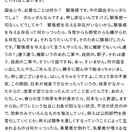
だければと思います。
国会に今、必要なことは何か？ 緊張感です。今の国会ダルッダル
でしょ？ ダルッダルなんですよ、申し訳ないんですけど。緊張感一
切ない。どうしてか？ 緊張感を与える存在がいないから。緊張感
を与える存在って何かっつったら、与党からも野党からも嫌がられ
る存在なんですよ。それなりたいんです。そのために旗揚げしたん
です。「緊張感を与えるって言うんやったら、別に維新でもいいん違
うの？」違う違う。維新いうのあれ二軍や、自民の。節子、それは違
う、自民の二軍や。そういう話ですね。あっ、すいません。何の話言
い出したんやろ。ごめんなさい。勝手に頭ん中で始まっちゃいまし
た。申し訳ございません、はい。そりゃそうですよ。この２５年の不景
気、この原因、日本が成長できなかったっていうの、改革がなかっ
たからだ、改革が足りなかったんだってこと言ってんです、あの人
たち。じゃ、彼らの言う改革を余計進めたら、日本もっと衰退します
からね。デフレという社会にお金が回らない状況、不況の状況の中
で、効率のみでいろんなものを淘汰していく。例えば公的部門を民
営化していくとか。例えば競争を激しくするっていうことによって生
まれるものは何かっつったら、事業者が倒れて、失業者が増える社