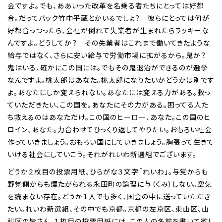
会ですよ。でも、ああいった改革を名乗る者たちにとっては好都
合。だってバック竹中平蔵とかいるでしょ？ 彼らにとっては何が
好都合っつったら、会社が倒れて失業者が生まれたらラッキーな
んですよ。どうしてか？ その失業者はこれまで働いてきたような
給与ではなく、さらに安い給与で労働市場に拡がるから。鬼か？
鬼はいる、確かにこの国には。でもその鬼退治ができるのが選挙
なんですよ。桃太郎はあなた。桃太郎になりたいかどうかは別です
よ。あなたにしか変えられない。あなたには変える力がある。救っ
ていただきたい、この国を。あなたにその力がある。困ってる人た
ち救えるのはあなただけ。この国のヒーロー、あなた。この国のヒ
ロイン、あなた。力合わせてひっくり返してやりたい。おもろい社会
作っていきましょう。おもろい国にしていきましょう。胸張って生きて
いける社会にしていこう。それがれいわ新選組でございます。
どうか２枚目の投票用紙、ひらがな３文字「れいわ」。与党からも
野党側からも煙たがられる永田町の論理に与（くみ）しない。空気
を読まない存在。どうか１人でも多く、国会の中に送っていただき
たい。れいわ新選組、その中でも京都。京都の左京区、東山区、山
科区の皆さん。１枚目の投票用紙には、この人の名前を書いて欲し