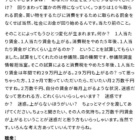
け？ 回りまわって誰かの所得になっていく。つまりは１０％取ら
れる罰金、買い物をするたびに消費をするために取られる罰金を
なくせば当然、社会にお金が回り始めるんです。当たり前のこと。
そのことによってもうひとつ変化が生まれます。何か？ １人当た
り賃金、１人当たり賃金も上がる。消費税をやめた５年後、１人当
たり賃金がどれくらい上がるのか？ ということを試算してもらい
ました。試算をしてくれたのは参議院、国の機関です、参議院調査
情報担当室。そこの試算によると消費税をやめた５年後、１人当た
り賃金は年間で約２９万円上がる。２９万円も上がるの？ って思っ
ちゃった方、１２ヶ月で割っていただいたら、だいたい月２万数千円
ですね。２万数千円、自分の賃金が毎月上がるような状況、迷惑だ
なって思われる方、どれくらいいらっしゃいます？ 迷惑です
か？ 迷惑。上がらないほうがいい？ ちょっとマイクを渡してあ
げてください。ちょっと聞きたい、その人の気持ち。２万数千円賃金
が上がるということが迷惑だと思う方もいらっしゃいます。当然で
す。いろんな考え方あっていいんですからね。
聴衆：