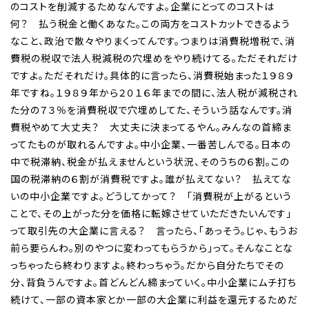
のコストを削減するためなんですよ。企業にとってのコストは
何？ 払う税金と働くあなた。この両方をコストカットできるよう
なこと、政治で散々やりまくってんです。つまりは消費税増税で、消
費税の税収で法人税減税の穴埋めをやり続けてる。ただそれだけ
ですよ。ただそれだけ。具体的に言ったら、消費税始まった１９８９
年ですね。１９８９年から２０１６年までの間に、法人税が減税され
た分の７３％を消費税収で穴埋めしてた、そういう話なんです。消
費税やめて大丈夫？ 大丈夫に決まってるやん。みんなの首締ま
ってたものが取れるんですよ。中小企業、一番苦しんでる。日本の
中で税滞納、税金が払えませんという状況、そのうちの６割。この
国の税滞納の６割が消費税ですよ。誰が払えてない？ 払えてな
いの中小企業ですよ。どうしてかって？ 「消費税が上がるという
ことで、その上がった分を価格に転嫁させていただきたいんです」
って取引先の大企業に言える？ 言ったら、「あっそう。じゃ、もうお
前ら要らんわ。別のやつに変わってもらうから」って。そんなことな
っちゃったら終わりますよ。終わっちゃう。だから自分たちでその
分、背負うんですよ。首どんどん締まっていく。中小企業にムチ打ち
続けて、一部の資本家とか一部の大企業に利益を還元するためだ