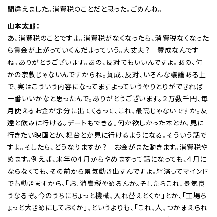
間違えました。消費税のことだと思った。ごめんね。
山本太郎：
あ、消費税のことですよ。消費税がなくなったら、消費税なくなった
ら賃金が上がっていくんだよっていう。大丈夫？ 賛成なんです
ね。ありがとうございます。あの、反対でもいいんですよ。あの、何
かの宗教じゃないんですからね。賛成、反対、いろんな議論ある上
で、実はこういう内容になってますよっていうやりとりができれば
一番いいかなと思ったんで。ありがとうございます。２万数千円、毎
月使えるお金が余分に出てくるって、これ、最高じゃないですか。友
達と飲みに行ける。デートもできる。何か欲しかった本とか、見に
行きたい映画とか、舞台とか見に行けるようになる。そういう話で
すよ。そしたら、どうなりますか？ お金がまた動きます。消費税や
めます。例えば、来年の４月からやめますって話になっても、４月に
ならなくても、その前から景気動き出すんですよ。経済ってマインド
でも動きますから。「お、消費税やめるんか。そしたらこれ、景気良
うなるぞ。今のうちにちょっと機械、入れ替えとくか」とか、「工場ち
ょっと大きめにしておくか」、というよりも、「これ、人、つかまえられ