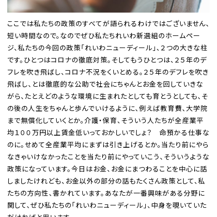
ここでは私たちの政策のすべてが語られるわけではございません、
短い時間なので。なのでぜひ私たちれいわ新選組のホームペー
ジ、私たちの今回の政策「れいわニューディール」、２つの大きな柱
です。ひとつはコロナの徹底対策。そしてもうひとつは、２５年のデ
フレを吹き飛ばし、コロナ不況をくいとめる。２５年のデフレを吹き
飛ばし、とは徹底的な公助で社会にちゃんとお金を回していきな
がら、たとえどのような環境に生まれたとしても育とうとしても、そ
の後の人生をちゃんと歩んでいけるように、例えば教育費、大学院
まで無償化していくとか。介護・保育、そういう人たちが全産業平
均１００万円以上賃金低いっておかしいでしょ？ 命預かる仕事な
のに。せめて全産業平均にまずは引き上げるとか。当たり前にやら
なきゃいけなかったことを当たり前にやっていこう、そういうような
政策になっています。今日はお金、お金にまつわることを中心に話
しましたけれども、お金以外の部分の話もたくさん政策として、私
たちの方向性、書かれています。あなたが一番興味がある分野に
関して、ぜひ私たちの「れいわニューディール」、中身を覗いていた