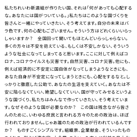
私たちれいわ新選組が作りたい国、それは「何があっても心配する
な。あなたには国がついている。」私たちはこのような国づくりを
皆さんと一緒にやっていきたい、そう考えてます。自分の未来はバ
ラ色です、何の心配もございません。そういう方はどれくらいいらっ
しゃいますか？ 全国回って聞いてもほとんどいらっしゃらない。
多くの方々は不安を抱えている、もしくは不安しかない、そういう
ような社会になってしまってると思います。ここに対して例えばコ
ロナ、コロナウイルスも災害です。自然災害、コロナ災害。他にも、
例えば経済的に不安定に国自体がなってしまうようなときにも、
あなた自身が不安定になってしまうときにも、心配をするなと。し
っかりと徹底した公助で、あなたの生活を支えていく。あなたは不
安に陥らなくていい、絶望しなくていい、国が守ってみせるというよ
うな国づくり、私たちはみんなで作っていきたい、そう考えていま
す。なぜそのような国が必要なのか？ この国は残念ながら皆さ
んのために、いわゆる庶民と言われる方々のための政治は、ほぼ
行われておりません。じゃあ誰のための政治が行われているんです
か？ ものすごくシンプルです。組織票、企業献金、そういったもの