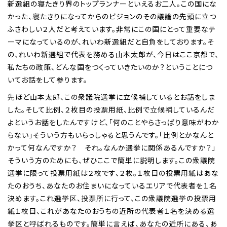
新選組の寝たきり界のトップランナーといえるお二人。この国にな
かった、寝たきりになってからのビジョンのその議論の先頭に立つ
ふさわしい２人だと考えています。非常にこの国にとって重要なテ
ーマになっているのが、れいわ新選組だと自負をしております。そ
の、れいわ新選組で代表を務める山本太郎が、今日はここ京都で、
私たちの政策、どんな国をつくっていきたいのか？ということにつ
いてお話をして参ります。
先ほど山本太郎、この衆議院選挙に立候補しているとお話をしま
した。そして比例、２枚目の投票用紙、比例で立候補しているんだ
よというお話をしたんですけど、「何のことやらさっぱり意味がわか
らない」そういう方もいらっしゃると思うんです。「比例とかなんと
かって何なんですか？ それ。なんか選挙に関係あるんですか？」
そういう方のためにも、ぜひここで簡単に説明します。この衆議院
選挙に限って投票用紙は２枚です、２枚。１枚目の投票用紙はあな
たのおうち、あなたのお住まいになっているエリアで代表者を１名
決めます。これ選挙区、投票所に行って、この衆議院選挙の投票用
紙１枚目、これがあなたのおうちの近所の代表者１名を決める選
挙区と呼ばれるものです。簡単に言えば、あなたの近所にある、あ