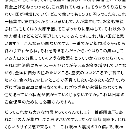
賃金上げるねっつったら、これ潰れていきます。そういうやり方じゃ
ない。国が補填していく。どこで働いても１５００円っつったら、これ
一極集中、東京ばっかりいい思いして、人が集中して、お金も投資
されて。もしくは３大都市圏、そこばっかりに集中して、それ以外の
地方都市はどんどん衰退していってるんです。これ、強い国だと思
います？ こんな弱い国ないですよ。一番でかい都市ポシャったら
終わりですからね。それを考えるんだったら、やはりこの集中して
いる人口を分散していくような政策をとっていかなきゃならない。
それは経済的にもそう。一人ひとりが使えるお金を増やしていきな
がら、全国に自分の住みたいところ、空気のいいところで子育てし
たいな、食べ物おいしいところで子育てしたいなみたいな形で、わ
ざわざ満員電車に乗らなくても、わざわざ高い家賃払わなくても
住めるっていう状況が拡がっていくじゃないですか。これは日本の
安全保障のためにも必要なんですね。
だってこれから大きな地震やってくるんでしょ？ 首都圏直下。あ
れだけの人が集中してたらヤバいですよ。だって首都圏直下、どれ
くらいのサイズ感で来るか？ これ阪神大震災の１０倍。で、阪神