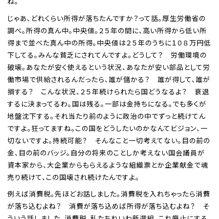
ね。
じゃあ、どれくらい所得が落ちたんですか？って話。厚生労働省の
調べ。所得の真ん中。中央値。２５年の間に、高い所得から低い所
得まで並べた真ん中の所得。中央値は２５年のうちに１０８万円低
下してる。みんな貧乏にされてんですよ。どうして？ 労働環境の
破壊。あなたが安く使えるという状況、あなたが安い部品として労
働市場で供給されるんだったら、誰が儲かる？ 誰が得して、誰が
損する？ こんな状況、２５年続けられたら国どうなるよ？ 衰退
するに決まってるわ。国は残る。一部は金持ちになる。でも多くが
地盤沈下する。それ当たり前のように政治の中でずっと続けてん
ですよ。狂ってますね。この国をどうしたいのかなんてビジョン、一
切ないですよ。持続可能？ そんなこと一切考えてない。目の前の
金、目の前のバッジ。自分の将来のことしか考えない国会議員が
資本家から、大企業からもらえるような組織票とか企業献金で魂
売り続けて、この国壊され続けたんですよ。
例えば消費税。先ほどお話しました。消費税を入れちゃったら消費
が落ち込むよね？ 消費が落ち込めば所得が落ち込むよね？ そ
ういう話しました。消費税、私たちれいわ新選組、これ廃止にする