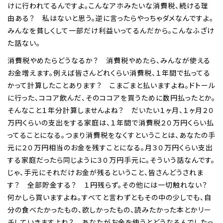
けに行われてるんですよ。こんなアホみたいな消費税、続ける理
由ある？ 私はないと思う。逆に言ったらやっちゃダメなんですよ。
みんなを貧しくして一部だけ利益いってるんだから。こんなふざけ
た話ない。
消費税やめたらどうなるか？ 消費税やめたら、みんなが使える
お金増えます。例えば皆さんどれくらい消費税、１年間で払ってる
かって計算したことあります？ こまごまと払いますよね。ドトール
に行った、ココア飲んだ、そのココアを買うために数円払ったとか。
そんなこと１年分計算しませんよね？ だいたい１ヶ月、１ヶ月２０
万円くらいの支出をする家庭は、１年間で消費税２０万円くらい払
ってることになる。つまり消費税をなくすということは、あなたの手
元に２０万円相当のお金を残すことになる。月３０万円くらい支出
する家庭だったら同じように３０万円手元に。そういう話なんです。
じゃ、手元にそれだけお金が残るということ、皆さんどうされま
す？ 全部貯金する？ １円残らず。その他には一切触れない？
何かしら買いますよね。すべてと言わずともその中の少しでも、自
分の食べたかったもの、欲しかったもの、読みたかった本とかリー
チしていきますよね？ あなたがお金を使うとどうなるんでしたっ