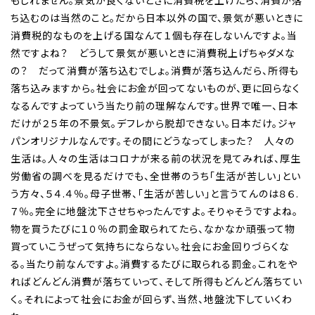
もしれません。景気が良くないときに消費税を上げたら、消費が落
ち込むのは当然のこと。だから日本以外の国で、景気が悪いときに
消費税的なものを上げる国なんて１個も存在しないんですよ。当
然ですよね？ どうして景気が悪いときに消費税上げちゃダメな
の？ だって消費が落ち込むでしょ。消費が落ち込んだら、所得も
落ち込みますから。社会にお金が回ってないものが、更に回らなく
なるんですよっていう当たり前の理解なんです。世界で唯一、日本
だけが２５年の不景気。デフレから脱却できない。日本だけ。ジャ
パンオリジナルなんです。その間にどうなってしまった？ 人々の
生活は。人々の生活はコロナが来る前の状況を見てみれば、厚生
労働省の調べを見るだけでも、全世帯のうち「生活が苦しい」とい
う方々、５４.４％。母子世帯、「生活が苦しい」と言うてんのは８６.
７％。完全に地盤沈下させちゃったんですよ。そりゃそうですよね。
物を買うたびに１０％の罰金取られてたら、なかなか頑張って物
買っていこうぜって気持ちにならない。社会にお金回りづらくな
る。当たり前なんですよ。消費するたびに取られる罰金。これをや
ればどんどん消費が落ちていって、そして所得もどんどん落ちてい
く。それによって社会にお金が回らず、当然、地盤沈下していくわ