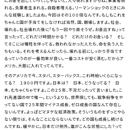
にお金を出していって。じゃないと、人々倒れますからね。事業者倒
れる。失業者生まれる。自殺者増える。リーマンショックのときにみ
んな経験しましたよね。今回はその１００倍なんです。もしもこれを
ちゃんと国が手当てをしなければ当然、国、崩壊しますよ。社会、
壊れる。社会壊れた後に「もう一回やり直そうぜ。お金出すね」って
言ったって、どれだけ時間かかる？ どれだけのお金いる？ そし
てそこには犠牲を伴ってる。救われなかった人たち、命を失う人た
ちもいる。それを考えるんだったら、壊れる前にしっかり手当てす
るっていうのが一番効率が良い。一番コストが安く済む。だからア
メリカ、大胆に入れてってんです。
そのアメリカで今、スタバ、スターバックス、これ時給いくらになっ
てる？ １９００円ですよ。日本は？ 日本、どうなってる？ 日
本、むちゃくちゃですよ。この２５年、不況だったって言いました。こ
れ先進国の中で唯一。というよりも、世界探しても、戦争紛争をや
ってない国で２５年間マイナス成長、ゼロ成長の国なんて存在し
ないんです。よっぽどマヌケな経済政策。そういうものをずっとやら
ない限りは、そんなことにならないんです。どの国も成長し続ける
んですね、緩やかに。日本だけ例外。誰がこんな状態にした？って