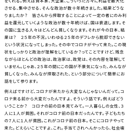
をくれる。例えば資本家、大企業、こういった方々に利益を最大化
させる、集中させる、そんな政治が数十年続きました。結果どうな
りましたか？ 皆さんから搾取することによって一定の者にのみ利
益を還元していくような政治が数十年続けば、国は衰退します。そ
の国に生きる人々はどんどん貧しくなります。それが今の日本、結
果は？ ２５年の不況。いわゆる２５年のデフレから脱却できない
という状況になってしまった。その中でコロナがやって来た。この現
状をしっかりと政治が理解をしているか？ってことですけど、残念
ながらほとんどの政治は、政治家は、政党は、その内容を理解して
いません。じゃあ、２５年の間にこの国が不景気になった、みんなが
貧しくなった、みんなが搾取された、という部分について簡単にお
話をして参ります。
例えばですけど、コロナが来たから大変なんじゃないんだって。コ
ロナ来る前から大変だったんですよ、そういう話です。例えばどう
いうことか？ コロナの前の日本見てみて。一人暮らしの女性、３
人に１人が貧困。それがコロナ前の日本だったんです。子どもたち
の７人に１人が貧困。これがコロナ前の日本。そこにコロナやって
来た。どえらいことですよ、これ。手当てされへんかったら、社会壊