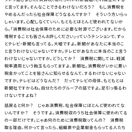
と言ってます。そんなことできるわけないだろう？ もし消費税を
やめるんだったら社会保障どうなるんですか？ そういう方いらっ
しゃいます。心配しなくていい、もともとほとんど使われてないか
ら。「消費税は社会保障のために必要な財源でございます。だから
増税することも皆さんお許しください」っていうテンションで、ずっ
とテレビ・新聞も言ってる。大嘘ですよ。新聞があなたに本当のこ
と言うわけないじゃないですか。テレビがあなたに本当のこと言う
わけないじゃないですか。どうしてか？ 消費税に関しては、軽減
税率適用という飴玉もらってますよ、新聞社。消費税がいかに悪い
税金かってことを皆さんに知らせるなんて、するわけないじゃない
ですか。テレビはどうなんだ？ だってテレビの母体、もともとは
新聞社ですからね。自分たちのグループの話ですよ。足引っ張るわ
けないですよね？
話戻ると何か？ じゃあ消費税、社会保障にほとんど使われてな
いんですか？ そうですよ。消費税収のうち社会保障に使われてる
の一部だけです。じゃあ何のために消費税取ってんの？ 消費税
取る理由、何かって言ったら、組織票や企業献金もらってる人たち