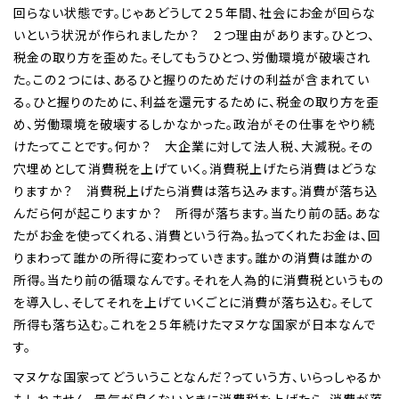
回らない状態です。じゃあどうして２５年間、社会にお金が回らな
いという状況が作られましたか？ ２つ理由があります。ひとつ、
税金の取り方を歪めた。そしてもうひとつ、労働環境が破壊され
た。この２つには、あるひと握りのためだけの利益が含まれてい
る。ひと握りのために、利益を還元するために、税金の取り方を歪
め、労働環境を破壊するしかなかった。政治がその仕事をやり続
けたってことです。何か？ 大企業に対して法人税、大減税。その
穴埋めとして消費税を上げていく。消費税上げたら消費はどうな
りますか？ 消費税上げたら消費は落ち込みます。消費が落ち込
んだら何が起こりますか？ 所得が落ちます。当たり前の話。あな
たがお金を使ってくれる、消費という行為。払ってくれたお金は、回
りまわって誰かの所得に変わっていきます。誰かの消費は誰かの
所得。当たり前の循環なんです。それを人為的に消費税というもの
を導入し、そしてそれを上げていくごとに消費が落ち込む。そして
所得も落ち込む。これを２５年続けたマヌケな国家が日本なんで
す。
マヌケな国家ってどういうことなんだ？っていう方、いらっしゃるか