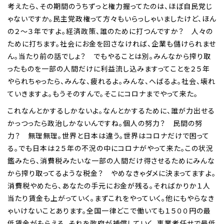
考えたら、その期間のうちずっと権力握ってたのは、ほぼ自民党じ
ゃないですか。民主党政権って方々もいらっしゃいましたけど、ほん
の２～３年ですよ。経済政策、誰のために打つんですか？ 人々の
ために打ちます。社会にお金を回さなければ、企業も儲けられませ
ん。当たり前の話でしょ？ でもやることは別。みんなから搾り取
ったものを一部の人間だけに利益流し込みますってことを２５年
やられちゃったら、みんな、疲れるよ。みんな、へばるよ。社会、壊れ
ていきますよ。もうそのすんで。そこにコロナまでやって来た。
これなんとかするしかないよ。なんとかするために、誰が力出せる
かっつったら政治しかないんですね。個人の努力？ 民間の努
力？ 無理無理。世界と日本は違う。世界はコロナだけで困って
る。でも日本は２５年の不況の中にコロナがやって来た。この状況
鑑みたら、消費税みたいな一部の人間だけ得させるためにみんな
から搾り取ってるような税金？ やめなきゃダメに決まってますよ。
消費税やめたら、あなたの手元にお金が残る。そればかりか１人
当たり賃金も上がっていく。まずこれをやっていく。他にもやらなき
ゃいけないことあります。全国一律どこで働いても１５００円の最
低賃金がもらえる。それを政府が補償していく。事業者任せで最低