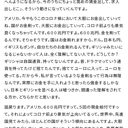
へんようになるから、今のうちにちょっと高めの賃金出して、求人
出しとこ」、そういう動きになっていくんですよ。
アメリカ、今やもうこのコロナ禍において大胆にお金出していって
ね、国がお金刷って、大胆にお金出していって、コロナ前よりも景気
良くなっちゃってんです。６００兆円ですよ。６００兆円、金を刷って
るんです。そりゃそうです。国はお金刷れますから、ドル。日本も円、
イギリスもポンド。自分たちのお金刷れるんです。ギリシャみたいに
なるじゃないかって人は、全く理解してない人です。どうしてか？
ギリシャは自国通貨、持ってないんですよ。昔、ドラクマっていう通
貨を持ってたけど捨てたんです。捨ててユーロに入って、ユーロを
使ってる。だから今、私が言っているような金刷るって行為は無理
なんです。実際にお金を手に入れようと思ったら借金するしかな
い。日本とギリシャを並べる人は嘘つきか、間違った理解をされて
る方か、どちらかだと思います。
話戻ります。アメリカ、６００兆円ですって。５回の現金給付ですっ
て。それによってコロナ前より景気が上向いてるって。世界中、先進
国見てみたら、ほとんどの国がそういう傾向にあるんですよ。大胆