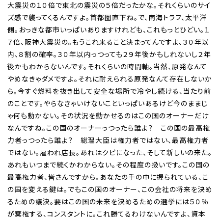
大震災の１０倍で東北の震災の５倍だったかな。それくらいのサイ
ズ感で襲ってくるんですよ。首都圏直下ね。で、南海トラフ、太平洋
側。おっきな都市いっぱいありますけれども、これもっとひどい。１
７倍、阪神大震災の。もうこれ来ること決まってんですよ、３０年以
内、８割の確率。３０年以内っつっても２９年後かもしれないし２年
後かもわからないんです。それくらいの時間軸。当然、原発なんて
やめなきゃダメですよ。それに耐えられる原発なんて存在しないか
ら。今すぐ燃料を抜き出して安全な場所で冷やし続ける、当たり前
のことです。やらなきゃいけないこといっぱいあるけど今のままじ
ゃ何も動かない。その状況を動かせるのはこの国のオーナーだけ
なんですね。この国のオーナーっつったら誰よ？ この国の最高権
力者っつったら誰よ？ 総理大臣は権力者ではない、最高権力者
ではない。雇われ店長。あれはクビになった、そして新しいの来た。
あれもいつまで続くかわからない。その程度の扱いです。この国の
最高権力者、皆さんですから。あなたの手の中に握られている、こ
の国を変える鍵は。でもこの国のオーナー、この会社の将来を決め
るための議決。要はこの国の未来を決めるための選挙には５０％
が棄権する、コンスタントに。これ勝てるわけないんですよ、資本