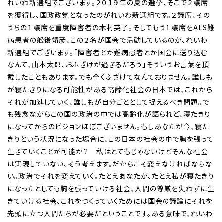
れいわ新選組でございます。２０１９年の夏の選挙、そこで２議席
を獲得し、国政政党となったのがれいわ新選組です。２議席、その
うちの１議席を重度障害者の木村英子。そしてもう１議席をALS難
病患者の舩後靖彦、この２名が国会で活動しているのが、れいわ
新選組でございます。「障害者とか難病患者とか国会に送り込む
なんて、山本太郎、おふざけが過ぎるだろう」そういうお言葉を頂
戴したこともあります。でも全くふざけてなんておりません。誰しも
が寝たきりになる可能性がある高齢化社会の日本では、これから
それが加速していく、誰しもが自分ごととして捉えるべき問題。で
も残念ながらこの国の政治の中では高齢化が語られど、寝たきり
になってからのビジョンほぼございません。もしあなたが今、寝た
きりという状況になった場合に、この日本の社会の中で胸を張って
生きていくことが可能か？ 私はとてもじゃないけどそんな社会
は実現していない、そう考えます。だからこそ変えなければならな
い。政治でそれを変えていく。たとえあなたが、たとえ私が寝たきり
になったとしても胸を張っていける社会、人間の尊厳を失わずに生
きていける社会、これをつくっていくためには国会の議論にそれを
先頭に立つ人間たちが必要だということです。ある意味で、れいわ