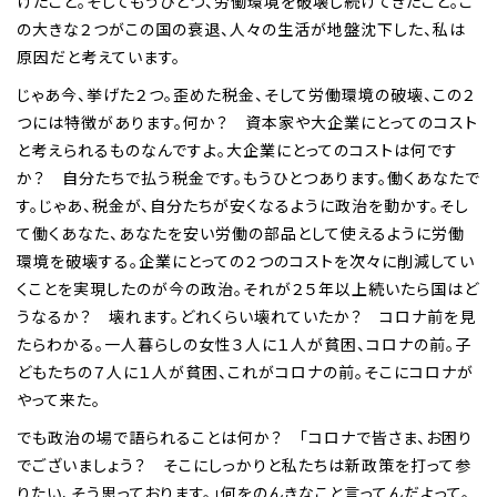
けたこと。そしてもうひとつ、労働環境を破壊し続けてきたこと。こ
の大きな２つがこの国の衰退、人々の生活が地盤沈下した、私は
原因だと考えています。
じゃあ今、挙げた２つ。歪めた税金、そして労働環境の破壊、この２
つには特徴があります。何か？ 資本家や大企業にとってのコスト
と考えられるものなんですよ。大企業にとってのコストは何です
か？ 自分たちで払う税金です。もうひとつあります。働くあなたで
す。じゃあ、税金が、自分たちが安くなるように政治を動かす。そし
て働くあなた、あなたを安い労働の部品として使えるように労働
環境を破壊する。企業にとっての２つのコストを次々に削減してい
くことを実現したのが今の政治。それが２５年以上続いたら国はど
うなるか？ 壊れます。どれくらい壊れていたか？ コロナ前を見
たらわかる。一人暮らしの女性３人に１人が貧困、コロナの前。子
どもたちの７人に１人が貧困、これがコロナの前。そこにコロナが
やって来た。
でも政治の場で語られることは何か？ 「コロナで皆さま、お困り
でございましょう？ そこにしっかりと私たちは新政策を打って参
りたい、そう思っております。」何をのんきなこと言ってんだよって。