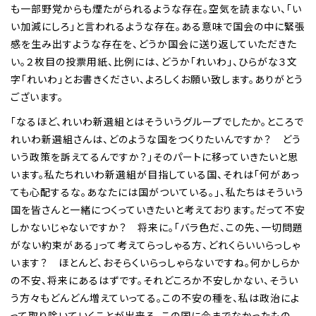
も一部野党からも煙たがられるような存在。空気を読まない、「い
い加減にしろ」と言われるような存在。ある意味で国会の中に緊張
感を生み出すような存在を、どうか国会に送り返していただきた
い。２枚目の投票用紙、比例には、どうか「れいわ」、ひらがな３文
字「れいわ」とお書きください、よろしくお願い致します。ありがとう
ございます。
「なるほど、れいわ新選組とはそういうグループでしたか。ところで
れいわ新選組さんは、どのような国をつくりたいんですか？ どう
いう政策を訴えてるんですか？」そのパートに移っていきたいと思
います。私たちれいわ新選組が目指している国、それは「何があっ
ても心配するな。あなたには国がついている。」、私たちはそういう
国を皆さんと一緒につくっていきたいと考えております。だって不安
しかないじゃないですか？ 将来に。「バラ色だ、この先、一切問題
がない約束がある」って考えてらっしゃる方、どれくらいいらっしゃ
います？ ほとんど、おそらくいらっしゃらないですね。何かしらか
の不安、将来にあるはずです。それどころか不安しかない、そうい
う方々もどんどん増えていってる。この不安の種を、私は政治によ
って取り除いていくことが出来る。この国に今までなかったもの、