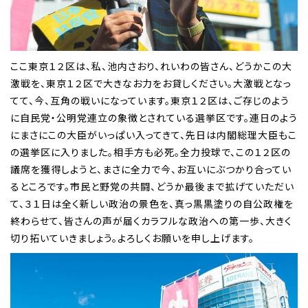
ここ東京１２区は、私、池内さおり、れいわの皆さん、どうかこの大
激戦を、東京１２区で大きなお力をお貸しください。大激戦となっ
てて、今、互角の戦いになっています。東京１２区は、ご存じのよう
に自民党・公明党連立の象徴とされている選挙区です。連日のよう
にまさにこの大臣がいっぱい入ってきて、先日は内閣総理大臣もこ
の選挙区に入りました。相手方も必死。全力投球で、この１２区の
議席を獲得しようと、まさに全力で今、お互いにぶつかり合ってい
るところです。市民と野党の共闘、どうか最後まで拡げていただい
て、３１日は全く新しい政治の景色を、真っ黒黒塗りの自公政権を
終わらせて、皆さんの声が届くカラフルな政治への第一歩、大きく
切り拓いていきましょう。よろしくお願いを申し上げます。