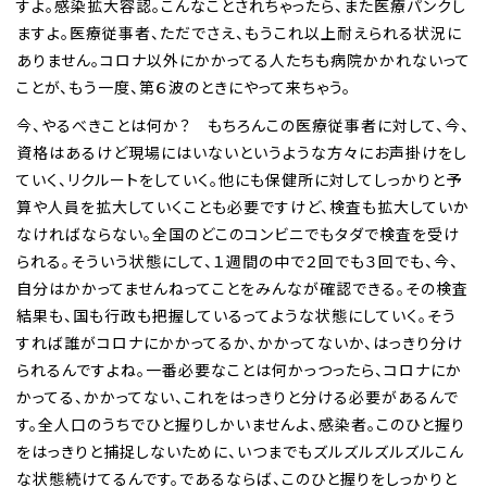
すよ。感染拡大容認。こんなことされちゃったら、また医療パンクし
ますよ。医療従事者、ただでさえ、もうこれ以上耐えられる状況に
ありません。コロナ以外にかかってる人たちも病院かかれないって
ことが、もう一度、第６波のときにやって来ちゃう。
今、やるべきことは何か？ もちろんこの医療従事者に対して、今、
資格はあるけど現場にはいないというような方々にお声掛けをし
ていく、リクルートをしていく。他にも保健所に対してしっかりと予
算や人員を拡大していくことも必要ですけど、検査も拡大していか
なければならない。全国のどこのコンビニでもタダで検査を受け
られる。そういう状態にして、１週間の中で２回でも３回でも、今、
自分はかかってませんねってことをみんなが確認できる。その検査
結果も、国も行政も把握しているってような状態にしていく。そう
すれば誰がコロナにかかってるか、かかってないか、はっきり分け
られるんですよね。一番必要なことは何かっつったら、コロナにか
かってる、かかってない、これをはっきりと分ける必要があるんで
す。全人口のうちでひと握りしかいませんよ、感染者。このひと握り
をはっきりと捕捉しないために、いつまでもズルズルズルズルこん
な状態続けてるんです。であるならば、このひと握りをしっかりと