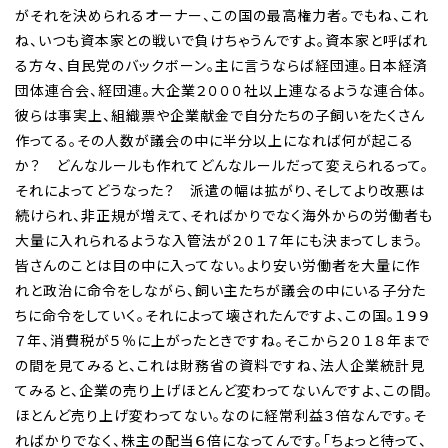
がそれを決められるオーナー、この国の最高権力者。でもね、これ
ね、いつも資本家との戦いで負けちゃうんですよ。資本家と呼ばれ
る方々、自民党のバックボーン。主に言うならば経団連。日本経済
団体連合会、経団連。大企業２０００社以上連なるような連合体。
彼らは事実上、組織票や企業献金で自分たちの子飼いをたくさん
作ってる。その人数が議会の中に半分以上になれば何が起こる
か？ どんなルールも作れてどんなルールだって変えられるって。
それによってどうなった？ 派遣の幅は拡がり、そしてより改悪は
続けられ、非正規が増えて、そればかりでなく海外からの労働者も
大量に入れられるような入管法が２０１７年にも決まってしまう。
皆さんのことは目の中に入ってない。より安い労働者を大量に作
れと政治に命令をしながら、飼い主たちが議会の中にいる子分た
ちに命令をしていく。それによって壊されたんですよ、この国。１９９
７年、消費税が５％に上がったときですね。そこから２０１８年まで
の間を見てみると、これは財務省の資料ですね、法人企業統計見
てみると、企業の売り上げほとんど変わってないんですよ、この間。
ほとんど売り上げ変わってない。なのに経常利益３倍なんです。そ
ればかりでなく、株主の配当６倍になってんです。「ちょっと待って、