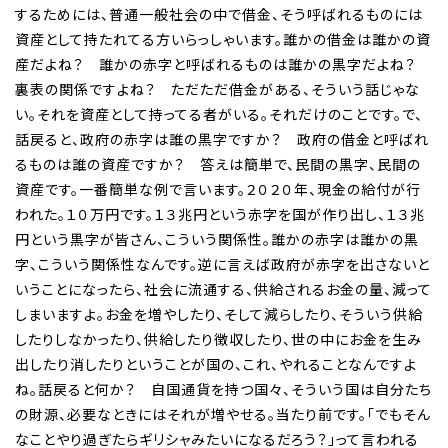
するためには、普通一般社会の中で借金、そう呼ばれるものには
資産として持たれてる方いらっしゃいます。誰かの借金は誰かの資
産だよね？ 誰かの赤字と呼ばれるものは誰かの黒字だよね？
裏表の関係ですよね？ ただただ借金がある、そういう話じゃな
い。それを資産として持ってる者がいる。それだけのことです。で、
話戻ると、政府の赤字は誰の黒字ですか？ 政府の借金と呼ばれ
るものは誰の資産ですか？ 答えは簡単で、民間の黒字、民間の
資産です。一番簡単な例で言います。２０２０年、現金の給付が行
われた。１０万円です。１３兆円という赤字を国が作り出し、１３兆
円という黒字が皆さん、こういう関係性。誰かの赤字は誰かの黒
字、こういう関係性なんです。逆に言えば政府が赤字を出さないと
いうことになったら、社会に流通する、供給されるお金の量、減って
しまいますよ。お金を増やしたり、そして減らしたり、そういう供給
したりしなかったり、供給したり徴収したり、世の中にお金を生み
出したり消したりということが国の、これ、やれることなんですよ
ね。話戻ると何か？ 自国通貨を持つ国々、そういう国は自分たち
の財源、必要なときにはそれが増やせる。当たり前です。「でもそん
なことやり過ぎたらギリシャみたいになるだろう？」って言われる