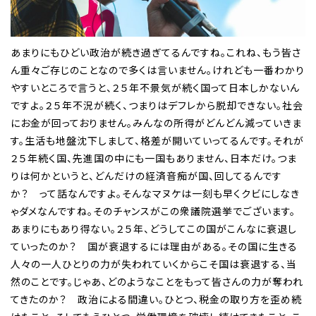
あまりにもひどい政治が続き過ぎてるんですね。これね、もう皆さ
ん重々ご存じのことなので多くは言いません。けれども一番わかり
やすいところで言うと、２５年不景気が続く国って日本しかないん
ですよ。２５年不況が続く、つまりはデフレから脱却できない。社会
にお金が回っておりません。みんなの所得がどんどん減っていきま
す。生活も地盤沈下しまして、格差が開いていってるんです。それが
２５年続く国、先進国の中にも一国もありません、日本だけ。つま
りは何かというと、どんだけの経済音痴が国、回してるんです
か？ って話なんですよ。そんなマヌケは一刻も早くクビにしなき
ゃダメなんですね。そのチャンスがこの衆議院選挙でございます。
あまりにもあり得ない。２５年、どうしてこの国がこんなに衰退し
ていったのか？ 国が衰退するには理由がある。その国に生きる
人々の一人ひとりの力が失われていくからこそ国は衰退する、当
然のことです。じゃあ、どのようなことをもって皆さんの力が奪われ
てきたのか？ 政治による間違い。ひとつ、税金の取り方を歪め続