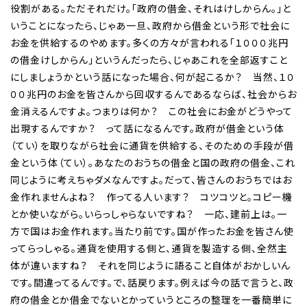
役割がある。ただそれだけ。「政府の借金、それはけしからん。」と
いうことになったら、じゃあ一旦、政府から借金という形で社会に
お金を供給するのやめます。多くの方々が言われる「１０００兆円
の借金けしからん」というんだったら、じゃあこれを全部返すこと
にしましょうかという話になった場合、何が起こるか？ 当然、１０
００兆円のお金を皆さんから回収するんであるならば、社会からお
金消えるんですよ。つまりは何か？ この社会にお金がどうやって
出現するんですか？ って話になるんです。政府が借金という体
（てい）を取りながら社会に通貨を供給する、そのための手段が借
金という体（てい）。あなたのおうちの借金と国の政府の借金、これ
同じように考えちゃダメなんですよ。だって、皆さんのおうちではお
金作れませんよね？ 作ってる人います？ コツコツと。コピー機
とか使いながら。いらっしゃらないですね？ 一応、建前上は。一
方で国はお金作れます。当たり前です。国が作ったお金を皆さん使
ってらっしゃる。通貨を使用する側と、通貨を製造する側、全然主
体が違いますね？ それを同じように語ること自体がおかしいん
です。間違ってるんです。で、話戻ります。例えば今の話で言うと、政
府の借金とか借金でないとかっていうところの整理を一番簡単に