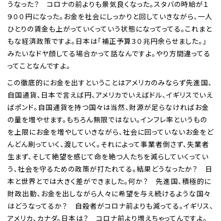
うなった？ コロナの前よりも景気良くなった。スタバの時給が１
９００円になった。お金を社会にしっかりと回していきながら、一人
ひとりの賃金も上がっていくっていう状態になってってる。これまと
もな経済政策ですよ。日本は「補正予算３０兆円余らせました。」
みたいなドヤ顔してる場合かって話なんですよ。やり方間違ってる
ってことなんですよ。
この徹底的にお金を出すということはアメリカのみならず先進国、
自国通貨、日本で言えば円、アメリカでいえばドル、イギリスでいえ
ばポンド。自国通貨を持つ国々は当然、財源が足らなければお金
の量を増やせます。もちろん無限ではない。インフレ率というもの
を上限にお金を増やしていきながら、社会に回っていないお金をど
んどん刷っていく、渡していく。それによって事業者倒さず、失業者
生まず、そして絶望を感じて命を絶つ人たちを減らしていくってい
う、社会を守るための政策が打たれてる。結果どうなったか？ 日
本と世界とでは大きく差ができました。何か？ 先進国、積極的に
財政出動、お金を出しながら人々に希望を与え続けるような国々
はどうなってるか？ 自殺者がコロナ前よりも減ってる。イギリス、
アメリカ、カナダ。日本は？ コロナ前より増えちゃってんですよ。