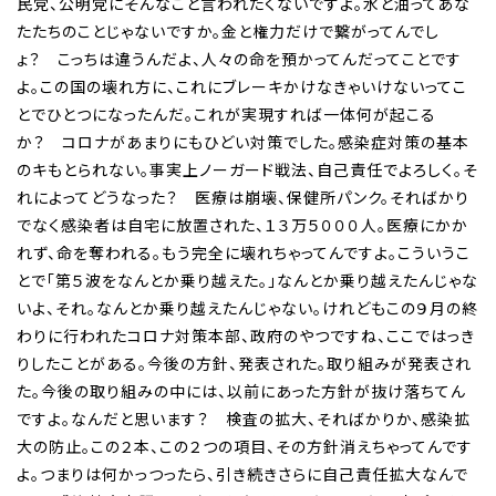
民党、公明党にそんなこと言われたくないですよ。水と油ってあな
たたちのことじゃないですか。金と権力だけで繋がってんでし
ょ？ こっちは違うんだよ、人々の命を預かってんだってことです
よ。この国の壊れ方に、これにブレーキかけなきゃいけないってこ
とでひとつになったんだ。これが実現すれば一体何が起こる
か？ コロナがあまりにもひどい対策でした。感染症対策の基本
のキもとられない。事実上ノーガード戦法、自己責任でよろしく。そ
れによってどうなった？ 医療は崩壊、保健所パンク。そればかり
でなく感染者は自宅に放置された、１３万５０００人。医療にかか
れず、命を奪われる。もう完全に壊れちゃってんですよ。こういうこ
とで「第５波をなんとか乗り越えた。」なんとか乗り越えたんじゃな
いよ、それ。なんとか乗り越えたんじゃない。けれどもこの９月の終
わりに行われたコロナ対策本部、政府のやつですね、ここではっき
りしたことがある。今後の方針、発表された。取り組みが発表され
た。今後の取り組みの中には、以前にあった方針が抜け落ちてん
ですよ。なんだと思います？ 検査の拡大、そればかりか、感染拡
大の防止。この２本、この２つの項目、その方針消えちゃってんです
よ。つまりは何かっつったら、引き続きさらに自己責任拡大なんで