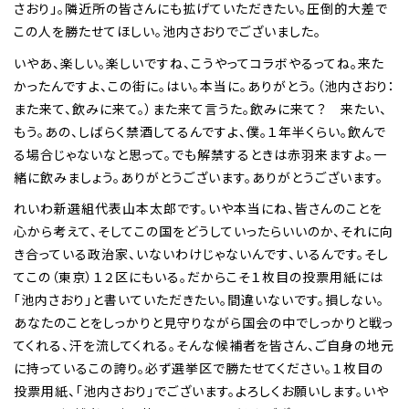
さおり」。隣近所の皆さんにも拡げていただきたい。圧倒的大差で
この人を勝たせてほしい。池内さおりでございました。
いやあ、楽しい。楽しいですね、こうやってコラボやるってね。来た
かったんですよ、この街に。はい。本当に。ありがとう。（池内さおり：
また来て、飲みに来て。）また来て言うた。飲みに来て？ 来たい、
もう。あの、しばらく禁酒してるんですよ、僕。１年半くらい。飲んで
る場合じゃないなと思って。でも解禁するときは赤羽来ますよ。一
緒に飲みましょう。ありがとうございます。ありがとうございます。
れいわ新選組代表山本太郎です。いや本当にね、皆さんのことを
心から考えて、そしてこの国をどうしていったらいいのか、それに向
き合っている政治家、いないわけじゃないんです、いるんです。そし
てこの（東京）１２区にもいる。だからこそ１枚目の投票用紙には
「池内さおり」と書いていただきたい。間違いないです。損しない。
あなたのことをしっかりと見守りながら国会の中でしっかりと戦っ
てくれる、汗を流してくれる。そんな候補者を皆さん、ご自身の地元
に持っているこの誇り。必ず選挙区で勝たせてください。１枚目の
投票用紙、「池内さおり」でございます。よろしくお願いします。いや