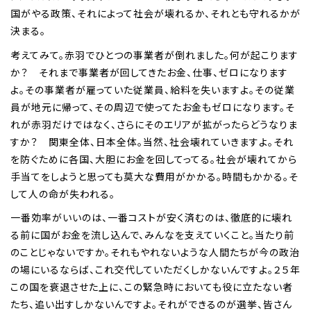
国がやる政策、それによって社会が壊れるか、それとも守れるかが
決まる。
考えてみて。赤羽でひとつの事業者が倒れました。何が起こります
か？ それまで事業者が回してきたお金、仕事、ゼロになります
よ。その事業者が雇っていた従業員、給料を失いますよ。その従業
員が地元に帰って、その周辺で使ってたお金もゼロになります。そ
れが赤羽だけではなく、さらにそのエリアが拡がったらどうなりま
すか？ 関東全体、日本全体。当然、社会壊れていきますよ。それ
を防ぐために各国、大胆にお金を回してってる。社会が壊れてから
手当てをしようと思っても莫大な費用がかかる。時間もかかる。そ
して人の命が失われる。
一番効率がいいのは、一番コストが安く済むのは、徹底的に壊れ
る前に国がお金を流し込んで、みんなを支えていくこと。当たり前
のことじゃないですか。それもやれないような人間たちが今の政治
の場にいるならば、これ交代していただくしかないんですよ。２５年
この国を衰退させた上に、この緊急時においても役に立たない者
たち、追い出すしかないんですよ。それができるのが選挙、皆さん