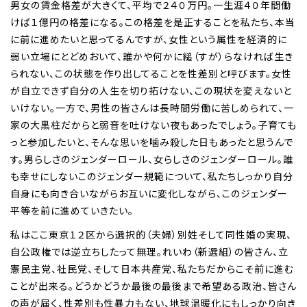
男女の賃金格差が大きくて、平均で２４０万円。一生涯４０年間働
けば１億円の格差になる。この格差を是正することを私たち、本当
に前に進めたいと思ってるんですが、女性という属性を経済的に
弱い立場にとどめおいて、誰かや何かに縋（すが）らなければ生き
られない、この状態を作り出してることを性差別と呼びます。女性
が自立できず自分の人生を切り拓けない、この現状を変えないと
いけない。一方で、男性の皆さんは長時間労働に苦しめられて、一
家の大黒柱だからと弱音を吐けない夜もあったでしょう。子育ても
っと参加したいと、そんな思いを噛み殺した日もあったと思うんで
す。男らしさのジェンダーロール、女らしさのジェンダーロール。誰
も幸せにしないこのジェンダー規範について、私たちしっかり自分
自身にも向き合いながらお互いに変化しながら、このジェンダー
平等を前に進めていきたい。
私はここ東京１２区から選択的（夫婦）別姓そして同性婚の実現、
自公政権では逆立ちしたって無理。れいわ（新選組）の皆さん、立
憲民主党、社民党、そして日本共産党、私たちだからこそ前に進む
ことが出来る。どうかどうか最後の最後まで希望ある政治、皆さん
の声が届く、性差別も性暴力もない、地球温暖化にもしっかり向き