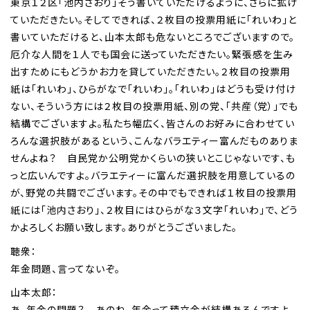
東京１２区「池内さおり」そう書いていただけるように、さらに拡げ
ていただきたい。そしてできれば、２枚目の投票用紙に「れいわ」と
書いていただけると、山本太郎も危ないところでございますので。
厄介な人間を１人でも国会に送っていただきたい。緊張感を生み
出すためにもどうかお力を貸していただきたい。２枚目の投票用
紙は「れいわ」、ひらがなで「れいわ」。「れいわ」はどうも受け付け
ない、そういう方には２枚目の投票用紙、別の党、「共産（党）」でも
結構でございますよ。私たち幅広く、皆さんのお好みに合わせてい
ろんな選択肢があるという、こんなバラエティー富んだものありま
せんよね？ 自民党か公明党かくらいの狭いとこじゃないです、も
っと広いんですよ。バラエティーに富んだ選択肢を用意しているの
が、野党の共闘でございます。その中でもできれば１枚目の投票用
紙には「池内さおり」、２枚目にはひらがな３文字「れいわ」で、どう
かよろしくお願い致します。ありがとうございました。
聴衆：
年金問題、言ってないぞ。
山本太郎：
あ、年金の問題？ あのね、年金って積立金が結構あるんですよ