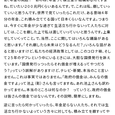
ね。だいたい２００兆円くらいあるんです。で、これは私、崩していっ
ていいと思うんです。世界で見ていったらこれだけ、ある意味４年
分の年金、これ積み立ててる国って日本くらいなんですよ。つまり
は、今すぐに年金が少な過ぎて生活立ち行かないって人たちに対
しては、ここを崩した上で私は渡していっていいと思うんです。上乗
せしていくってこと。で、当然、ここに関してはいろんな議論がある
と思います。「それ崩したら未来はどうなるんだ？」いろんな話があ
ると思いますけど、私たちの経済政策としては、このコロナ禍、そし
て２５年のデフレという中にいるときには、大胆な国債発行を訴え
ています。「国債発行っつったらそれ借金が増えるってやつだろ
う？」っていう誤解がありますけど、テレビ・新聞、本当のこと言い
ません。これは事実ではありません。「政府の借金は、みんなの借
金ですよ」って池上（彰）さんも言ってますね。あれ池上さんも訳わ
かってません。本当のところは何なのか？ っていうと、政府の借金
は皆さんの借金ではないんです。その説明、簡単にしますね。
逆に言ったら何かっていったら、年金足らない人たち、それでは生
活立ち行かないよっていう方々に対しても、積み立てを崩すってや