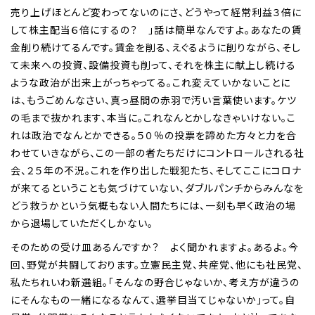
売り上げほとんど変わってないのにさ、どうやって経常利益３倍に
して株主配当６倍にするの？ 」話は簡単なんですよ。あなたの賃
金削り続けてるんです。賃金を削る、えぐるように削りながら、そし
て未来への投資、設備投資も削って、それを株主に献上し続ける
ような政治が出来上がっちゃってる。これ変えていかないことに
は、もうごめんなさい、真っ昼間の赤羽で汚い言葉使います。ケツ
の毛まで抜かれます、本当に。これなんとかしなきゃいけない。こ
れは政治でなんとかできる。５０％の投票を諦めた方々と力を合
わせていきながら、この一部の者たちだけにコントロールされる社
会、２５年の不況。これを作り出した戦犯たち、そしてここにコロナ
が来てるということも気づけていない、ダブルパンチからみんなを
どう救うかという気概もない人間たちには、一刻も早く政治の場
から退場していただくしかない。
そのための受け皿あるんですか？ よく聞かれますよ。あるよ。今
回、野党が共闘しております。立憲民主党、共産党、他にも社民党、
私たちれいわ新選組。「そんなの野合じゃないか、考え方が違うの
にそんなもの一緒になるなんて、選挙目当てじゃないか」って。自