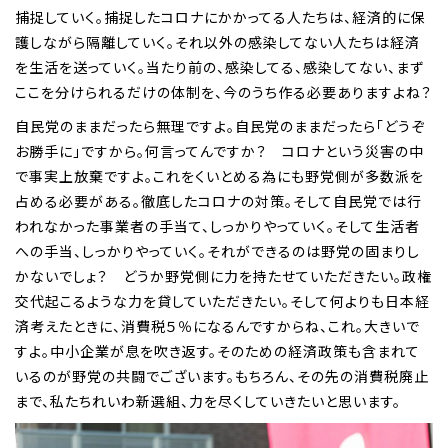
捕捉していく。捕捉したコロナにかかってる人たちは、経済的に保
護しながら隔離していく。それ以外の感染してない人たちは経済
を生活を送っていく。当たり前の、感染してる、感染してない、まず
ここを分けられるだけの体制を、今のうち作る必要ありますよね？
自民党のままだったら無理ですよ。自民党のままだったら「どうぞ
お勝手に」ですから。何言ってんですか？ コロナという災害の中
で事実上放棄ですよ。これをくいとめる為にも野党側が多数派を
占める必要がある。徹底したコロナの対策。そして自民党では行
われなかった事業者の手当て、しっかりやっていく。そして生活者
への手当、しっかりやっていく。それができるのは野党の固まりし
かないでしょ？ どうか野党側に力を持たせていただきたい。政権
交代起こるような力を貸していただきたい。そして何よりも日本経
済考えたときに、消費税５％になるんですからね、これ。大きいで
すよ。中小企業が息を吹き返す。そのための経済政策も含まれて
いるのが野党の共闘でございます。もちろん、その先の消費税廃止
まで、私たちれいわ新選組、力を尽くしていきたいと思います。