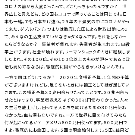
コロナの前から大変だったって、どこ行っちゃったんですか？ 世
界広しと言えども、どの国もコロナで困ってることは同じです。日
本も一緒。でも日本だけ違う。２５年の不景気の中にコロナがやっ
て来た、ダブルパンチ。つまりは徹底した国による財政出動によっ
て、みんなの生活支えていかなきゃダメなんです。それをしなかっ
たらどうなるか？ 事業者が倒れます。失業者が生まれます。自殺
率上がります。社会が壊れます。リーマンショックのときに経験しま
したよね。その１００倍。その１００倍以上のものが現在であると政
治も認めてるならば、徹底的に国がやらなきゃいけないんです。
一方で国はどうしてるか？ ２０２０年度補正予算。１年間の予算
がございますけれども、足りないときには補正として継ぎ足してい
きます。この補正予算３０兆円余らせたってことです。３０兆円余ら
せたとはつまり、事業者救えるはずの３０兆円使わなかった。人々
の生活を底上げし、困ってる人たちを助けるための３０兆円使わ
なかった。血も涙もないですね。一方で世界に目を向けてみたら
何が起こってるか？ アメリカ６００兆円使ってます。６００兆円で
すよ。徹底的にお金回します。５回の現金給付します。５回。結果ど