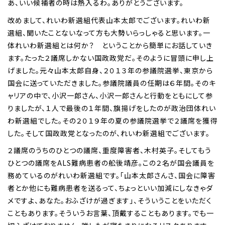
あ、いい候補者の時は熱入るわ。ありがとうございます。
改めまして、れいわ新選組代表山本太郎でございます。れいわ新
選組、聞いたことないなって方も大勢いらっしゃると思います。一
体れいわ新選組とは何か？ ということから簡単にお話していき
ます。たった２議席しかない国政政党だ。そのように冒頭に申し上
げました。元々山本太郎自身、２０１３年の参議院選挙、東京から
国会に送っていただきました。参議院議員の任期は６年間。そのキ
ャリアの中で、小沢一郎さん、小沢一郎さんと行動をともにして参
りましたが、１人で最後の１年間、旗揚げをしたのが政治団体れい
わ新選組でした。その２０１９年の夏の参議院選挙で２議席を獲得
した。そして国政政党となったのが、れいわ新選組でございます。
２議席のうちのひとつの議席、重度障害者、木村英子。そしてもう
ひとつの議席をALS難病患者の舩後靖彦。この２名が国会議員を
務めているのがれいわ新選組です。「山本太郎さんさ、国会に障害
者とか他にも難病患者を送るって、ちょっといい加減にしなきゃダ
メですよ、あなた。おふざけが過ぎます」、そういうことをいただく
こともあります。そういうお言葉、頂戴することもあります。でも一