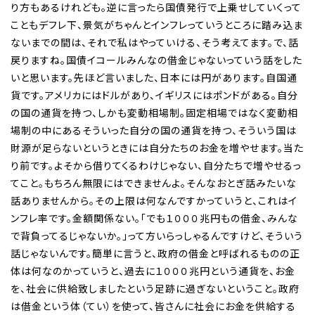
り方もあるけれども。逆に言ったら国債発行で上乗せしていくって
こともデフレ下、景気がちゃんとインフレっていうところに踏み込ま
ないまでの間は、それで私はやっていける、そう考えてます。で、話
戻りますね。国債イコールみんなの借金じゃないっていう話をした
いと思います。先ほど言いました、日本には円があります。自国通
貨です。アメリカにはドルがあり、イギリスにはポンドがある。自分
の国の通貨を持つ、しかも変動相場制。固定相場ではなく変動相
場制の中にあるそういった自分の国の通貨を持つ、そういう国は
財源が足らないというときには自分たちのお金を増やせます。当た
り前です。よそから借りてくるわけじゃない、自分たちで増やせるっ
てこと。もちろん無限にはできませんよ。そんなおとぎ話みたいな
話ありませんから。その上限は何なんですかっていうと、これはイ
ンフレ率です。金額関係ない。「でも１０００兆円もの借金、みんな
で背負ってるじゃないか。」って方いらっしゃるんですけど、そういう
話じゃないんです。簡単に言うと、政府の借金と呼ばれるものの正
体は何なのかっていうと、過去に１０００兆円という通貨を、お金
を、社会に供給致しましたという足跡に過ぎないということ。政府
は借金という体（てい）を使って、皆さんに社会にお金を供給する