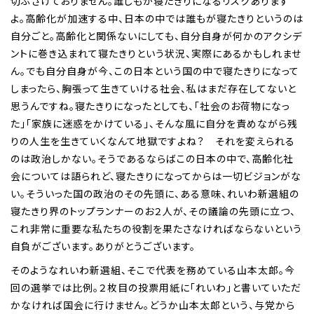
切ふざけておりません。誰しもが寝たきりになるリスクあります
よ。高齢化が加速する中、日本の中では誰もが寝たきりというのは
自分ごと。高齢化と関係ないにしても、自分自身が何かのアクシデ
ントに巻き込まれて寝たきりという状況、実際にあるかもしれませ
ん。でも自分自身が今、この日本という国の中で寝たきりになって
しまったら、胸張って生きていける社会、私はまだ存在してないと
思うんですね。寝たきりになったとしても、「社会のお荷物になっ
た」「家族に迷惑をかけている」、そんな風に自分を責めながら残
りの人生を生きていくなんて地獄ですよね？ それを変えられる
のは政治しかない。そうであるならばこの日本の中で、高齢化社
会については語られど、寝たきりになってからは一切ビジョンがな
い。そういった国の政治のその先頭に、ある意味、れいわ新選組の
寝たきり界のトップランナーのお２人が、その議論の先頭に立つ、
これ非常に重要な私たちの役割を果たさなければならないという
自負がございます。ありがとうございます。
そのようなれいわ新選組、そこで代表を務めている山本太郎。今
回の選挙では比例。２枚目の投票用紙に「れいわ」と書いていただ
かなければ国会に行けません。どうか山本太郎という、与党から