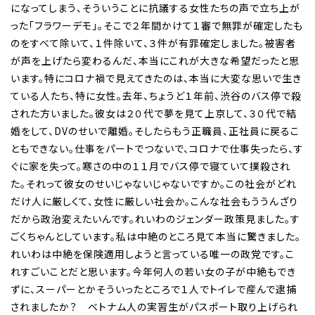
になってしまう、そういうことに抗議する女性たちの声で立ち上が
った「フラワーデモ」。そこで２年間かけて１審で無罪が確定したも
のをすべて除いて、１件除いて、３件が有罪確定しました。被害者
が声を上げたら変わるんだ、本当にこれが大きな希望だったと思
います。特にコロナ禍で見えてきたのは、本当に大変な思いで生き
ている人たち、特に女性。去年、ちょうど１年前、渋谷のバス停で殺
された方いました。彼女は２０代で夢を見て上京して、３０代で結
婚をして、DVのせいで離婚。そしたらもう正職員、正社員に戻るこ
ともできない。仕事をパートでつないで、コロナで仕事失ったら、す
ぐに家を失って。寒さの中の１１月でバス停で寝ていて撲殺され
た。それって彼女のせいじゃないじゃないですか。この社会がどれ
だけ人に厳しくて、女性に厳しい社会か。こんな社会もううんざり
だから政治変えたいんです。れいわのジェンダー政策見ました。す
ごくちゃんとしています。私は中絶のところ見て本当に驚きました。
れいわは中絶を保険適用しようと言っている唯一の政党です。こ
れすごいことだと思います。今年何人の若い女の子が中絶もでき
ずに、スーパーとかそういったところで１人でトイレで産んで逮捕
されましたか？ ベトナム人の実習生がパスポート取り上げられ