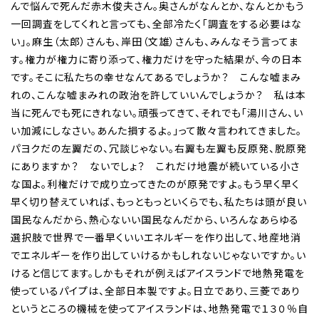
んで悩んで死んだ赤木俊夫さん。奥さんがなんとか、なんとかもう
一回調査をしてくれと言っても、全部冷たく「調査をする必要はな
い」。麻生（太郎）さんも、岸田（文雄）さんも、みんなそう言ってま
す。権力が権力に寄り添って、権力だけを守った結果が、今の日本
です。そこに私たちの幸せなんてあるでしょうか？ こんな嘘まみ
れの、こんな嘘まみれの政治を許していいんでしょうか？ 私は本
当に死んでも死にきれない。頑張ってきて、それでも「湯川さん、い
い加減にしなさい。あんた損するよ。」って散々言われてきました。
パヨクだの左翼だの、冗談じゃない。右翼も左翼も反原発、脱原発
にありますか？ ないでしょ？ これだけ地震が続いている小さ
な国よ。利権だけで成り立ってきたのが原発ですよ。もう早く早く
早く切り替えていれば、もっともっといくらでも、私たちは頭が良い
国民なんだから、熱心ないい国民なんだから、いろんなあらゆる
選択肢で世界で一番早くいいエネルギーを作り出して、地産地消
でエネルギーを作り出していけるかもしれないじゃないですか。い
けると信じてます。しかもそれが例えばアイスランドで地熱発電を
使っているパイプは、全部日本製ですよ。日立であり、三菱であり
というところの機械を使ってアイスランドは、地熱発電で１３０％自