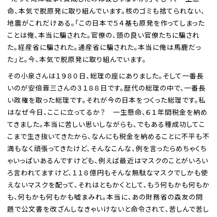
命、本気で脱原発に取り組んでいます。核のゴミも捨てられない、
地震がこれだけある。「この日本で５４基も原発を作ってしまった
ことは俺、本当に騙された。官僚の、頭の良い官僚たちに騙され
た。経産省に騙された。通産省に騙された。本当に俺は馬鹿だっ
た」と。今、本気で脱原発に取り組んでいます。
その小泉さんは１９８０日、総理の座にありました。そして一番長
いのが安倍晋三さんの３１８８日です。歴代の総理の中で、一番長
い政権を取った総理です。それが今の日本をつくった総理です。私
はなぜ今日、ここに立ってるか？ 一生懸命、６１年間税金を納め
てきました。本当に苦しい思いしながらも、でもある種成功してこ
こまで生き抜いてきたから、なんにも税金を納めることに不平も不
満もなく頑張ってきたけど、そんなこんな、例を言ったらめちゃくち
ゃいっぱいあるんですけども、例えば最近はマスクのことがいろい
ろ言われてますけど、１１８億円もそんな無駄なマスクでしかも使
えないマスクを配って、それはともかくとして、もう何もかも何もか
も、何もかも何もかも嘘まみれ。本当に、あの財務省の森友の問
題で公文書を改ざんしなきゃいけないと命令されて、苦しんで苦し