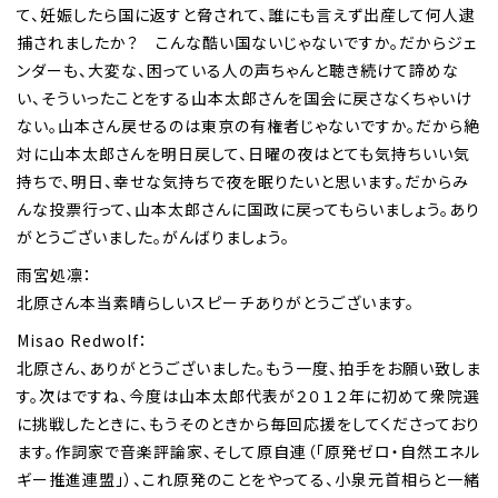
て、妊娠したら国に返すと脅されて、誰にも言えず出産して何人逮
捕されましたか？ こんな酷い国ないじゃないですか。だからジェ
ンダーも、大変な、困っている人の声ちゃんと聴き続けて諦めな
い、そういったことをする山本太郎さんを国会に戻さなくちゃいけ
ない。山本さん戻せるのは東京の有権者じゃないですか。だから絶
対に山本太郎さんを明日戻して、日曜の夜はとても気持ちいい気
持ちで、明日、幸せな気持ちで夜を眠りたいと思います。だからみ
んな投票行って、山本太郎さんに国政に戻ってもらいましょう。あり
がとうございました。がんばりましょう。
雨宮処凛：
北原さん本当素晴らしいスピーチありがとうございます。
Misao Redwolf：
北原さん、ありがとうございました。もう一度、拍手をお願い致しま
す。次はですね、今度は山本太郎代表が２０１２年に初めて衆院選
に挑戦したときに、もうそのときから毎回応援をしてくださっており
ます。作詞家で音楽評論家、そして原自連（「原発ゼロ・自然エネル
ギー推進連盟」）、これ原発のことをやってる、小泉元首相らと一緒