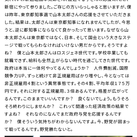
新宿にやって参りました。ご存じの方いらっしゃると思いますが、僕
は昨年、東京都知事選で山本太郎さんの応援をさせていただきま
した。結果は、太郎さんは東京都知事になれませんでしたが、今思
うと、逆に都知事にならなくて良かったって思います。なぜなら山
本太郎さんは東京都ではなく、日本、そして国会という大きなステ
ージで戦ってもらわなければいけない男だからです。そうですよ
ね？ 僕と山本太郎さんはロスジェネ世代です。学校卒業しても
就職できず、給料も全然上がらない時代を過ごしてきた世代です。
政府は本当に一体何やってるんでしょうか？ 人件費削減、国際
競争力UP、ずっと続けて非正規雇用ばかり増やし、今となっては
非正規雇用４割という異常事態です。その４割、平均年収１７５万
円です。それに対する正規雇用、３倍あるんです。格差が広がって
るんです。このままでいいんですか？ 良くないでしょう。もうそろ
そろ終わりにしませんか？ これって間違った経済政策の結果で
すよね？ それなのになんでまだ政府与党を応援するんです
か？ 僕そういう気持ちがわからないんですよ。今、野党が固まっ
て戦ってるんです。野党勝たないと。