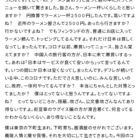
ニューを開いて驚きました。皆さん、ラーメン一杯いくらしたと思い
ますか？ 円換算でラーメン一杯２５００円したんです。高いですよ
ね？ 近所のラーメン屋さんで２５００円。あったら行きますか？
行かないですよね？ でもフィンランドの方、普通にお店に入って
ラーメン頼んで、トッピングしてるんですよ。それだけ日本は貧しく
なってしまったんです。コロナ以前、爆買いってニュース、皆さん覚
えてますか？ 中国人の旅行客の方が、日本に来て爆買いするっ
て。あれは「日本はサービスが良くて安いから」って言ってるんで
す。いつの間にか日本は安くなってしまったんです。デフレが続いて
いる中、このコロナです。ただでさえ苦しいのに、みんな苦しいの
に、政府、一体何やってるんですか？ 本当にちゃんとした対策とっ
てましたか？ 僕はとってないと思うんですよ。とってないですよ
ね？ とってないどころか、隠蔽、改ざん、公文書改ざんなんてあり
得ないですよ。街宣車のウグイス嬢の方が滑舌悪くて、何言ってる
かわからないくらい、あり得ないことなんです。
僕は東京の下町生まれ、下町育ち。居酒屋のせがれでございます。
義理人情と痩せ我慢、それを大切にして生きてきました。今回のコ