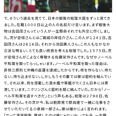
で、そういう過去を見てて、日本の戦後の総理大臣をずっと見てき
ました。在籍１０００日以上の人の名前だけ言います。まず戦後大
物は吉田茂さんっていう人が一生懸命それでも外交に尽くしまし
た。次が安倍さんとはご親戚の岸信介さん、この人が１２４１日。吉
田茂さんは２６１６日。それから池田勇人さん。この人もなかなか
立派な明るい、とても良い庶民を考える総理でした。１５７５日。次
が安倍さんがこよなく尊敬する佐藤栄作さんです。なぜかノーベル
平和賞を取ってらっしゃいます。ノーベル平和賞を取った理由は、
非核三原則と沖縄の返還を達成したからです。核を作らない、持た
ない、持ち込ませない。しかしもうその裏では彼は密約を結んでい
て、それ以来、核を搭載した潜水艦や軍艦がたくさん日本には寄
港しています。ニクソンさんと密約を既に結んでいた。だから「ノー
ベル平和賞を返すべきだ」という声もある。総理は２７９８日、佐
藤栄作さん。その次が今、私は脱原発で原自連で一緒に仕事をさ
せていただいてる小泉純一郎さん。彼は確かによく言われます。
「だって湾岸戦争、賛成したのは彼じゃないか。」でも今、一生懸