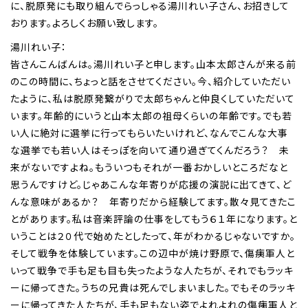
に、脱原発にも取り組んでらっしゃる湯川れい子さん、お招きして
おります。よろしくお願い致します。
湯川れい子：
皆さんこんばんは。湯川れい子と申します。山本太郎さんが来る前
のこの時間に、ちょっと話をさせてください。今、紹介していただい
たように、私は脱原発繋がりで太郎ちゃんと仲良くしていただいて
います。年齢的にいうと山本太郎の祖母くらいの年齢です。でも若
い人に絶対に選挙に行ってもらいたいけれど、なんでこんな大事
な選挙でも若い人はそっぽを向いて通り過ぎてくんだろう？ 未
来がないですよね。もういつもそれが一番おかしいところだなと
思うんですけど。じゃあこんな年寄りが応援の演説に出てきて、ど
んな意味があるか？ 年寄りだから経験してます。散々見てきたこ
とがあります。私は音楽評論の仕事をしてもう６１年になります。と
いうことは２０代で始めたとしたって、年がわかるじゃないですか。
そして戦争を体験しています。この辺中が焼け野原で、傷痍軍人と
いって戦争で手も足も目も失ったような人たちが、それでもラッキ
ーに帰ってきた。うちの兄貴は死んでしまいました。でもそのラッキ
ーに帰ってきた人たちが、手も足もない姿でよれよれの傷痍軍人と