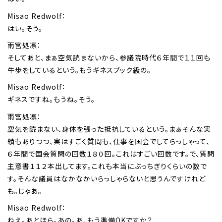
Misao Redwolf：
はい。そう。
雨宮処凛：
そしてあと、まぁ空気読まないから、参議院時代６年間で１１回も
牛歩をしているという。もうギネスブック級の。
Misao Redwolf：
ギネスですね。もうね。そう。
雨宮処凛：
空気を読まない、身体を張った抵抗しているという。まぁそんな実
績もありつつ、実はすごく質問も、仕事を国会でしてらっしゃって、
６年間で国会質問の回数１８０回。これはすごい回数です。で、質問
主意書１１２本出してます。これも本当にぶっちぎりくらいの数で
す。そんな議員はなかなかいらっしゃらないと思うんですけれど
も。じゃあ。
Misao Redwolf：
ねえ。あとほら。あの。あ、もう準備OKですか？