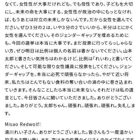
なくて、女性性が大事だけれども、でも母性であり、子どもを大切
にし、未来の命を大事にする、女性性が政治の中にもっとなけれ
ば、もうあとは対立の未来しかないんです。だから女性を選んでく
ださい。ぜひ３分の２は、いや３分の２でいいから、半分はとにかく
女性を選んでください。そのジェンダーギャップを埋めるために
も、今回の選挙は本当に大事です。まだ投票に行ってらっしゃらな
い方、ぜひ明日は比例は個人の名前は書かないでください。山本
太郎と書きたい気持ちはわかるけど、比例は「れいわ」と書いてく
ださい。そして可能な限り女性議員に投票をしてください。ジェン
ダーギャップを、本当に必死で頑張らなかったら、やがて近い将
来、私たちはとんでもない食料の奪い合いの渦の中に巻き込まれ
ていきます。そんなことしたら本当に未来ない。それだけは私の遺
言として、今日皆さんに聞いていただきました。ありがとうござい
ました。ありがとう。太郎ちゃん、頑張れ、頑張れ、頑張れ。失礼しま
す。
Misao Redwolf：
湯川れい子さん、ありがとうございました。皆さんもう一度温かい
拍手をお願い致します。次はあの佐藤タイジさんのライブなんです