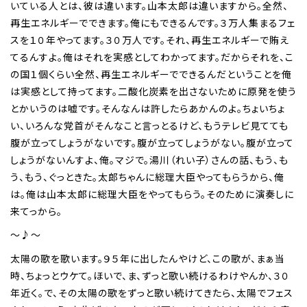
いている人とは、彼は違います。山本太郎は違いますから。全然、
再生エネルギーでできます。俺にもできるんです。３万人集まるフェ
スを１０年やってます。３０万人です。それ、再生エネルギーで賄え
てるんすよ。俺はそれを実感としてわかってます。だからそれを、こ
の国１個くらい全然、再生エネルギーでできるんだということを俺
は実感として持ってます。二酸化炭素を出さないために原発を使う
とかいうのは嘘です。そんなんは許したらあかんのよ。ちょいちょ
い、いろんな党首がそんなこと言っとるけど、もうテレビ見てても
腹が立ってしょうがないです。腹が立ってしょうがない。腹が立って
しょうがないんすよ、俺。マジで。湯川（れい子）さんの話、もう、も
う、もう、ぐっときた。太郎ちゃんに総理大臣やってもらうから、俺
は。俺は山本太郎に総理大臣をやってもらう。そのために演奏しに
来てっから。
～♪～
太陽の歌を歌います。９５年に出したんやけど、この歌が、まぁ当
時、ちょっとウケて。ほいで、ま、ずっと歌い続けるわけやんか、３０
年近く。で、その太陽の歌をずっと歌い続けてきたら、太陽でフェス