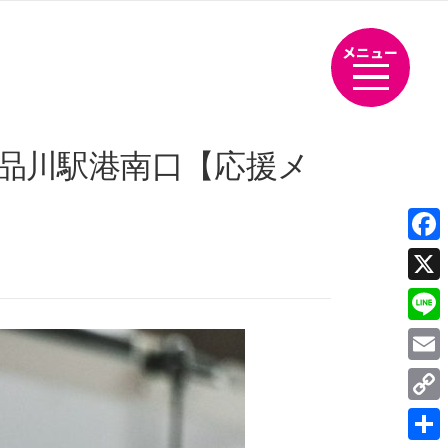
メニュー
京・品川駅港南口【応援メ
Fac
X
Line
Emai
Cop
Link