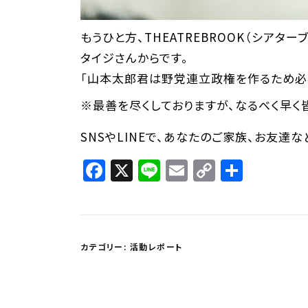
もうひと方、THEATREBROOK（シアタ
タイジさんからです。
「山本太郎君は野党連立政権を作るため必
※最善を尽くしておりますが、なるべく早く
SNSやLINEで、あなたのご家族、お友達
Facebook
X
Line
Email
Copy
共
Link
有
カテゴリー:
活動レポート