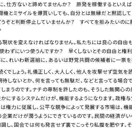
に、仕方ないと諦めてませんか？ 原発を稼働するといえば
闘機とミサイルを爆買いしても、自分とは無縁だと黙認して
どうぞと判断停止していませんか？ すべてを拒みたいのに
か？
る現状を変えなければなりません。私たちには良心の自由も
使わずにいつ使うんですか？ 早くしないとその自由と権利
郎に、れいわ新選組に、あるいは野党共闘の候補者に一票を
くでしょう。礼儀正しく、大人しく、他人を攻撃せず空気を
期待しないとか、何を言っても無駄だ、などと言ってる場合
てしまうのです。ナチの専制を許したのも、そうした無関心
豊かにするシステムだけが、機能するようになります。政権
済は権力に従属し、公平な競争によって発展する市場は、機
う企業だけが潤うようにできているのです。民間の経済がい
同調し、国会では何も発言せず裏でこっそり私腹を肥やす、