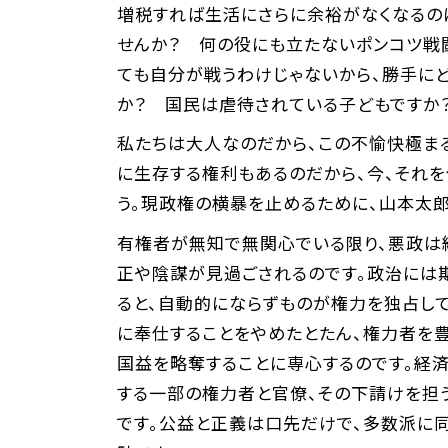
増税すれば生活にさらに余裕がなくなるの
せんか？ 何の役にも立たないポンコツ戦
ても自分が戦うわけじゃないから、勝手に
か？ 国民は虐待されている子どもです
私たちは大人なのだから、この不愉快極ま
に生存する権利もあるのだから、今、それを
う。現政権の横暴を止めるために、山本太
有権者が無知で無関心でいる限り、悪政は続
正や陰謀が見過ごされるのです。政治には
ると、自動的にならずものが権力を独占し
に奉仕することをやめたとたん、権力者を
国益を略奪することに専心するのです。経
する一部の権力者と官僚、その下請けを担
です。公益と正義は口先だけで、多数派に