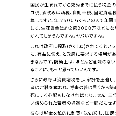
国民が生まれてから死ぬまでに払う税金の
コ税、酒飲みは酒税、自動車税、固定資産
算しますと、年収５００万くらいの人で年間
して、生涯賃金は約２億２０００万ほどにな
かれてしまうんですね。ヤバいですね。
これは政府に搾取(さくしゅ)されてるとい
に、有益に使え、と政府に要求する権利が
きなんです。防衛上は、ほとんど意味のな
ることに、もっと怒っていいんです。
さらに政府は消費増税をし、家計を圧迫し
者は定職を奪われ、将来の夢は早くから諦
死にする心配もしなければなりません。三
い詰められた若者の境遇など一顧だにせず
彼らは税金を私的に乱費（らんぴ）し、国民