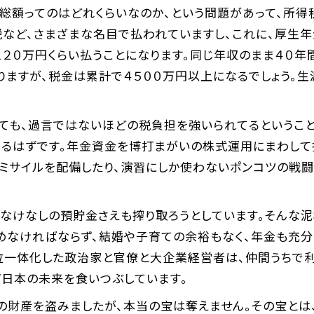
総額ってのはどれくらいなのか、という問題があって、所得
税など、さまざまな名目で払われていますし、これに、厚生
１２０万円くらい払うことになります。同じ年収のまま４０年
りますが、税金は累計で４５００万円以上になるでしょう。
っても、過言ではないほどの税負担を強いられてるというこ
あるはずです。年金資金を博打まがいの株式運用にまわして
いミサイルを配備したり、演習にしか使わないポンコツの戦
、なけなしの預貯金さえも搾り取ろうとしています。そんな
めなければならず、結婚や子育ての余裕もなく、年金も充分
位一体化した政治家と官僚と大企業経営者は、仲間うちで利
日本の未来を食いつぶしています。
の財産を盗みましたが、本当の宝は奪えません。その宝とは、