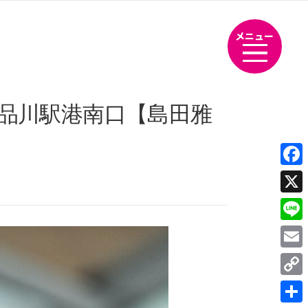
メニュー
京・品川駅港南口【島田雅
Fac
X
Line
Emai
Cop
Link