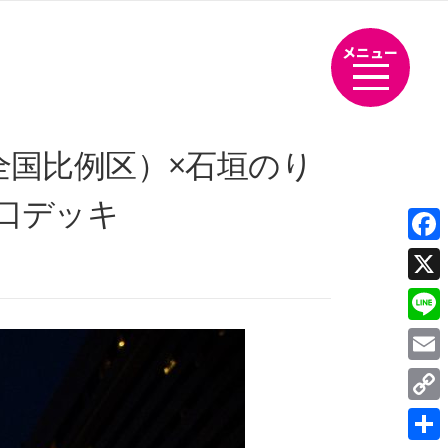
メニュー
全国比例区）×石垣のり
西口デッキ
Fac
X
Line
Emai
Cop
Link