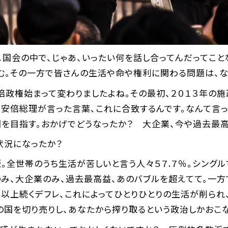
。国会の中で、じゃあ、いったい何を話し合ってんだってこ
む。その一方で皆さんの生活や命や権利に関わる問題は、な
倍政権始まって変わりましたよね。その最初、２０１３年の施
、安倍総理が言った言葉、これに合致するんです。なんて言
を目指す。おかげでどうなったか？ 大企業、今や過去最高
状況になったか？
全世帯のうち生活が苦しいと言う人々５７.７％。シングル
み、大企業のみ、過去最高益、あのバブルを超えてて。一方
年以上続くデフレ、これによってひとりひとりの生活が削られ
の国を切り売りし、あなたから搾り取るという政治しかおこ