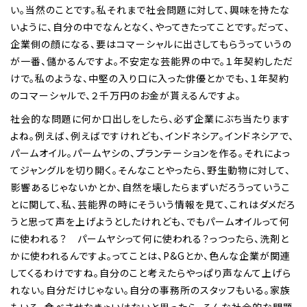
い。当然のことです。私それまで社会問題に対して、興味を持たな
いように、自分の中でなんとなく、やってきたってことです。だって、
企業側の顔になる、要はコマーシャルに出さしてもらうっていうの
が一番、儲かるんですよ。不安定な芸能界の中で。１年契約しただ
けで。私のような、中堅の入り口に入った俳優とかでも、１年契約
のコマーシャルで、２千万円のお金が貰えるんですよ。
社会的な問題に何か口出しをしたら、必ず企業にぶち当たります
よね。例えば、例えばですけれども、インドネシア。インドネシアで、
パームオイル。パームヤシの、プランテーションを作る。それによっ
てジャングルを切り開く。そんなことやったら、野生動物に対して、
影響あるじゃないかとか、自然を壊したらまずいだろうっていうこ
とに関して、私、芸能界の時にそういう情報を見て、これはダメだろ
うと思って声を上げようとしたけれども、でもパームオイルって何
に使われる？ パームヤシって何に使われる？っつったら、洗剤と
かに使われるんですよ。ってことは、P&Gとか、色んな企業が関連
してくるわけですね。自分のこと考えたらやっぱり声なんて上げら
れない。自分だけじゃない。自分の事務所のスタッフもいる。家族