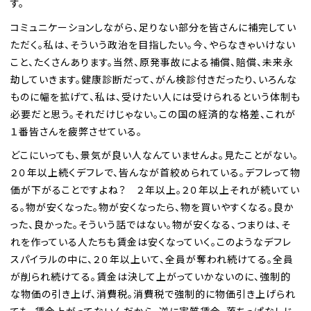
す。
コミュニケーションしながら、足りない部分を皆さんに補完してい
ただく。私は、そういう政治を目指したい。今、やらなきゃいけない
こと、たくさんあります。当然、原発事故による補償、賠償、未来永
劫していきます。健康診断だって、がん検診付きだったり、いろんな
ものに幅を拡げて、私は、受けたい人には受けられるという体制も
必要だと思う。それだけじゃない。この国の経済的な格差、これが
１番皆さんを疲弊させている。
どこにいっても、景気が良い人なんていませんよ。見たことがない。
２０年以上続くデフレで、皆んなが首絞められている。デフレって物
価が下がることですよね？ ２年以上。２０年以上それが続いてい
る。物が安くなった。物が安くなったら、物を買いやすくなる。良か
った、良かった。そういう話ではない。物が安くなる、つまりは、そ
れを作っている人たちも賃金は安くなっていく。このようなデフレ
スパイラルの中に、２０年以上いて、全員が奪われ続けてる。全員
が削られ続けてる。賃金は決して上がっていかないのに、強制的
な物価の引き上げ、消費税。消費税で強制的に物価引き上げられ