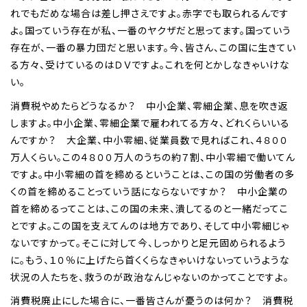
れでもだめな場合は差し押さえですよ。赤字でも取られるんです
よ。国っていう存在が私、一番のヤクザだと思ってます。国っていう
存在が、一番の暴力団だと思います。今、皆さん、この国に生きてい
る方々、受けているのはＤＶですよ。これを何とかしなきゃいけな
い。
消費税やめたらどうなるか？ 中小企業、零細企業、息を吹き返
しますよ。中小企業、零細企業で雇われてる方々、どれくらいいる
んですか？ 大企業、中小零細、従業員数で見ればこれ、４８００
万人くらい。この４８００万人のうちの約７割、中小零細で働いてん
ですよ。中小零細の首を締めるということは、この国の労働者の多
くの首を締めることっていう話にならないですか？ 中小企業の
首を締めるってことは、この国の未来、潰してるのと一緒だってこ
とですよ。この国を支えてんのは地方であり、そして中小零細じゃ
ないですかって。そこに対して今、しっかりと足元固められるよう
に。もう、１０％に上げたら首くくらなきゃいけないっていうような
状況の人たちを、救うのが政治なんじゃないのかってことですよ。
消費税廃止にした場合に、一番皆さんが憂うのは何か？ 消費税