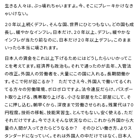
生きる人々は、ぶっ壊れちゃいますよ。今、そこにブレーキかけなき
ゃいけない。
２０年以上続くデフレ、そんな国、世界にひとつもない。どの国も成
長し、緩やかなインフレ。日本だけ、２０年以上、デフレ。緩やかな
インフレが当たり前なのに、日本だけ２０年以上デフレ。このまま
いったら本当に壊されます。
日本人の賃金をこれ以上下げるためにはどうしたらいいかってこ
とを考えてます。経済界も政治も。それで通ったのが去年、入管法
の改正。外国人の労働者を、大量にこの国に入れる。長期間働か
す。そこで何が起こるか？ ただでさえ今、外国人で働いてるくれ
てる方々の労働環境、ボロボロですよ。法令違反だらけ、パスポー
ト取り上げる、携帯取り上げる、小さな部屋をたこ部屋にして、そ
こに押し込む。朝早くから、深夜まで労働させられる。残業代は７０
円程度。技術の移転、技能実習生、とんでもない。安く使える、ただ
それだけですよ。今でさえそんな状況なのに、これから外国から大
量の人間が入ってきたらどうなるか？ そのひどい働き方、よりス
タンダードになっていく。それは外国人の中だけではなく、日本人