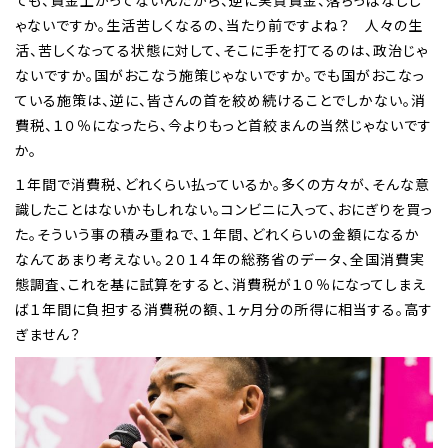
ても、賃金上がってないんだから、逆に実質賃金、落ちっぱなしじ
ゃないですか。生活苦しくなるの、当たり前ですよね？ 人々の生
活、苦しくなってる状態に対して、そこに手を打てるのは、政治じゃ
ないですか。国がおこなう施策じゃないですか。でも国がおこなっ
ている施策は、逆に、皆さんの首を絞め続けることでしかない。消
費税、１０％になったら、今よりもっと首絞まんの当然じゃないです
か。
１年間で消費税、どれくらい払っているか。多くの方々が、そんな意
識したことはないかもしれない。コンビニに入って、おにぎりを買っ
た。そういう事の積み重ねで、１年間、どれくらいの金額になるか
なんてあまり考えない。２０１４年の総務省のデータ、全国消費実
態調査、これを基に試算をすると、消費税が１０％になってしまえ
ば１年間に負担する消費税の額、１ヶ月分の所得に相当する。高す
ぎません？