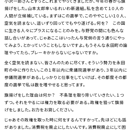
小沢一郎さんとずっとこれまでやってきましたが、今年の春から旗
揚げをした。山本太郎率いるれいわ新選組。私を含めて１０人の
人間が立候補している。まずはこの選挙で、このややこしい１０人、
空気を読まない、這いずり回ってでもやり遂げる。何を？ この国
に生きる人々にプラスになることのみを。与野党の間にも色んな
話し合いがあって、じゃあここはいったん与党側の言う通りにやっ
てみよう、とかっていうこともしないですよ。もうそんな永田町の論
理やってたら、ブレーキかからないじゃないですか。
全く空気を読まない、皆さんのために尽くす、そういう勢力を永田
町の中に作りたい。この１年以内に衆議院選挙があり、３年以内に
参議院選挙がある。しっかりと仕事をしていけば、その都度その都
度の選挙で私は数を増やせると思ってます。
旗揚げをした理由は何か？ 不条理を取り除いていきたい、１つ
ずつ。それをやるには権力を取る必要がある。政権を狙って旗揚
げをしました。お力をお貸しください。
じゃあその政権を取った時に何をするんですかって。先ほどにも話
がありました。消費税を廃止にしたいんです。消費税廃止にして困