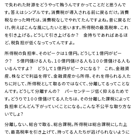
で失われた財源をどうやって賄うんですかってことだと思うんで
す。答えはシンプルです。消費税が導入される前に戻るだけ。消費
税なかった時代は、消費税なしでやれてたんですよね。昔に戻るだ
け。例えばこんな風にしたいと思います。所得税の最高税率、これ
を引き上げる。どうして引き上げるか？ 金持ちであればあるほ
ど、税負担が低くなってってんですよ。
所得税の負担率、そのピークは１億円。どうして１億円がピー
ク？ ５億円儲ける人も、１０億円儲ける人も１００億儲ける人も
いるんですよ？ どうして１億円がピークになる？ これ、金融資
産、株などで利益を得て、金融資産から所得、それを得られる人た
ちに対して、所得税として取るのではなくて、分離してるってことな
んです。どうして分離すんの？ パーセンテージ低く抑えるためで
す。どうりで１００億儲けてる人たちは、その分離した課税によって
負担率どんどん下がっていくことになる。こんな不公平な取り方な
いでしょ？
分離しない、総合で取る、総合課税。所得税は総合課税にした上
で、最高税率を引き上げて、持ってる人たちが逃げられないように