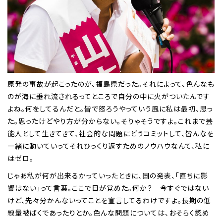
原発の事故が起こったのが、福島県だった。それによって、色んなも
のが海に垂れ流されるってところで自分の中に火がついたんです
よね。何をしてるんだと。皆で怒ろうやっていう風に私は最初、思っ
た。思ったけどやり方が分からない。そりゃそうですよ。これまで芸
能人として生きてきて、社会的な問題にどうコミットして、皆んなを
一緒に動いていってそれひっくり返すためのノウハウなんて、私に
はゼロ。
じゃあ私が何が出来るかっていったときに、国の発表、「直ちに影
響はない」って言葉。ここで目が覚めた。何か？ 今すぐではない
けど、先々分かんないってことを宣言してるわけですよ。長期の低
線量被ばくであったりとか。色んな問題については、おそらく認め