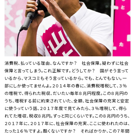
消費税、払っている理由、なんですか？ 社会保障。疑わずに社会
保障と言ってしまう。これ正解です。どうしてか？ 国がそう言って
いるから、マスコミもそう言っているから。でも、とんでもない。一
部にしか使ってませんよ。２０１４年の春に、消費税増税して、３％
の増税で、得られた税収、だいたい毎年８兆円程度。この８兆円の
うち、増税する前に約束されていた、全額、社会保障の充実と安定
に使うっていう話、２０１７年度で見てみたら、３％増税して、得ら
れてた増収、税収８兆円。ずっと同じくらいです。この８兆円のうち、
２０１７年に、２０１７年に、社会保障の充実、ここに使われたのは、
たった１６％ですよ。酷くないですか？ そればかりか、この７年間