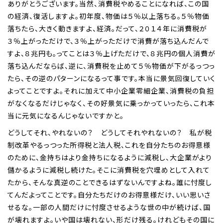
ありがとうございます。当然、消費税やめることになれば、この国
の経済、復活しますよ。初年度、物価は５％以上落ちる。５％物価
落ちたら、大きく動きますよ、経済。だって、２０１４年に消費税が
３％上がっただけで、３％上がっただけで消費が落ち込んだんで
すよ、８兆円も。ってことは３％上げただけで、８兆円の個人消費が
落ち込んだならば、逆に、消費税を止めて５％物価が下がるっつっ
たら、その逆のパターンになるって事です。本当に景気回復していく
よってことですよ。それに加えて中小企業零細企業、消費税の負担
がなくなるだけじゃなく、その好景気に乗っかっていったら、これ本
当に元気になるんじゃないですかと。
どうしてそれ、やれないの？ どうしてそれやれないの？ 私が税
制改革やるっつった所得税と法人税、これを自分たちのお得意様
のために、金持ちはより金持ちになるように減税し、大企業がより
儲かるように減税し続けた。そこに消費税を穴埋めとして入れて
たから、そんな真逆のことできるはずないんですよね。誰に忖度し
てんだよってことです。自分たちだけのお得意様だけ、いい思いさ
せるな。一部の人間だけに忖度させるような世の中が続けば、国
が壊れますよ。いや国は壊れない、形だけ残る。けれどもその国に