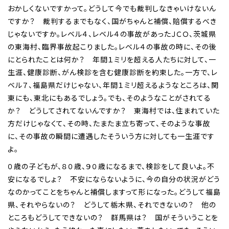
おかしくないですかって。どうして今でも裁判しなきゃいけないん
ですか？ 裁判するまでもなく、国がちゃんと補償、賠償するべき
じゃないですか。レベル４、レベル４の事故があったＪＣＯ、茨城県
の東海村、臨界事故起こりました。レベル４の事故の時に、その後
にとられたことは何か？ 年間１ミリを超える人たちに対して、一
生涯、健康診断、がん検診を含む健康診断を約束した。一方で、レ
ベル７、福島県だけじゃない、年間１ミリ超えるようなところは、関
東にも、東北にもあるでしょう。でも、そのようなことがされてる
か？ どうしてされてないんですか？ 東海村では、住まれていた
方だけじゃなくて、その時、たまたま立ち寄って、そのような事故
に、その事故の瞬間に遭遇したそういう方に対しても一生涯です
よ。
０歳の子どもが、８０歳、９０歳になるまで、検診をして良いよ。不
安になるでしょ？ 不安にならないように、今の自分の状況がどう
なのかってことをちゃんと補償しますって形になった。どうして福島
県、それやらないの？ どうして栃木県、それできないの？ 他の
ところもどうしてできないの？ 群馬県は？ 国がそういうことを