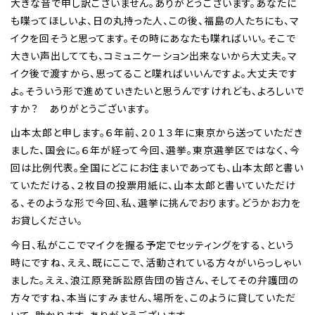
大きな音で申し訳ございません。ありがとうございます。あなたに
も喋ってほしいよ、日の丸持った人、この後、福島の人たちにも、マ
イクを回そうと思ってます。その時にあなたも喋ればいい。そこで
大きい声出してても、コミュニケーション出来ないから大丈夫。マ
イク後で渡すから、思ってること喋ればいいんですよ。大丈夫です
よ。そういう形で進めていきたいと思うんですけれども、よろしいで
すか？ ありがとうございます。
山本太郎と申します。６年前、２０１３年に東京から送っていただき
ました、国会に。６年が経って今回、選挙。東京選挙区ではなく、今
回は比例代表。全国にどこにお住まいであっても、山本太郎と書い
ていただける、２枚目の投票用紙に、山本太郎と書いていただけ
る、そのような形で今回、私、選挙に挑んでおります。どうかお力を
お貸しください。
今日、私がここでマイクを握る予定でセッティングをする、という
時にですね、ええ、既にここで、活動されている方々がいらっしゃい
ました。ええ、浪江原発訴訟原告団の皆さん、そしてその弁護団の
方々ですね、本当にすみません、場所を、このように貸していただ
いて。助かります。ありがとうございます。