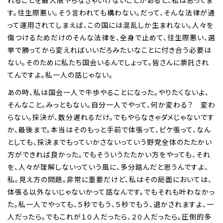
れることを最大限やらなきゃいけないことがあると、私は思ってま
す。往生際悪い。そう言われても構わない。だって、そんな法律が通
って運用されてしまえば、この国には混乱しか生まれない。人々を
傷つけるためだけのそんな法律を、全身で止めて、往生際悪い、選
挙で勝ってから変えればいいだろみたいなことに付き合う必要は
ない。そのために私たち国会いるんでしょって。皆さんに票託され
てんですよ。私一人の話じゃない。
あの時、私は国会一人で牛歩やることになった。やりたくないよ、
そんなこと。みっともない。自分一人でやって、何か変わる？ 変わ
らない。採決が、数分遅れるだけ。でもやらなきゃダメじゃないです
か、最後まで。本当はそのもっと手前で体張って、ピケ張って、なん
としても、採決までもっていかさないっていう野党全体のたたかい
方ができれば良かった。でもそういうたたかい方をやっても、それ
を、人々が理解しないっていう風に、多分踏んだと思うんですよ、
私。見え方の問題。非常に重要だけど、私はその局面においては、
体張る以外ないじゃないかって話なんです。でもそれも叶わなかっ
た。私一人でやっても、５秒でもう、５秒でもう、退かされますよ、一
人だったら。でもこれが１０人だったら、２０人だったら。圧倒的多