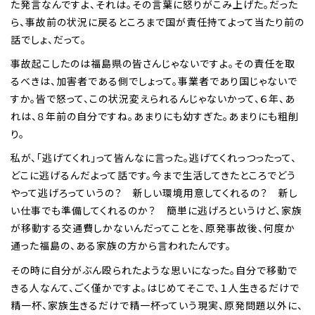
た発言なんですよ、それは。その言葉に怒りがこみ上げた。だった
ら、事故前の状況に戻るところまで国が責任持てよって当たり前の
話でしょ、だって。
事故起こしたのは福島県の皆さんじゃないですよ。その責任を取
るべきは、加害者である側でしょって。事業者であり国じゃないで
すか。皆で怒って、この状況変えられるんじゃないかって、６年、あ
れは、８年前の自分ですね。あまりにも幼すぎた。あまりにも粗削
り。
私が、「逃げてくれ」って皆んなに言った。逃げてくれっつったって、
どこに逃げるんだよって話です。今まで生活してきたところでどう
やって逃げろっていうの？ 新しい環境用意してくれるの？ 新し
い仕事でも準備してくれるのか？ 簡単に逃げろというけど、家族
が移動する交通費しかないんだってことを、原発事故後、何度か
通った福島の、ある家族の方から言われたんです。
その時に自分がぶん殴られたような思いになった。自分で移動で
きる人なんて、ごく僅かですよ。はじめてそこで、１人生きるだけで
精一杯、家族生きるだけで精一杯っていう現実、原発問題以外に、