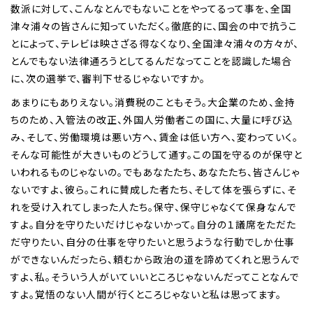
数派に対して、こんなとんでもないことをやってるって事を、全国
津々浦々の皆さんに知っていただく。徹底的に、国会の中で抗うこ
とによって、テレビは映さざる得なくなり、全国津々浦々の方々が、
とんでもない法律通ろうとしてるんだなってことを認識した場合
に、次の選挙で、審判下せるじゃないですか。
あまりにもありえない。消費税のこともそう。大企業のため、金持
ちのため、入管法の改正、外国人労働者この国に、大量に呼び込
み、そして、労働環境は悪い方へ、賃金は低い方へ、変わっていく。
そんな可能性が大きいものどうして通す。この国を守るのが保守と
いわれるものじゃないの。でもあなたたち、あなたたち、皆さんじゃ
ないですよ、彼ら。これに賛成した者たち、そして体を張らずに、そ
れを受け入れてしまった人たち。保守、保守じゃなくて保身なんで
すよ。自分を守りたいだけじゃないかって。自分の１議席をただた
だ守りたい、自分の仕事を守りたいと思うような行動でしか仕事
ができないんだったら、頼むから政治の道を諦めてくれと思うんで
すよ、私。そういう人がいていいところじゃないんだってことなんで
すよ。覚悟のない人間が行くところじゃないと私は思ってます。