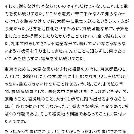
そして、謝らなければならないのはそれだけじゃない。これまで電
力を使い続けてきた。どこから電気が来てるかなんて知らなかっ
た。地方を踏みつけてでも、大都会に電気を送るというシステムが
原発だった。地方を活性化させるために、持続可能な形で、予算を
出したりとか提案をしたりとかいうことではなく、金で黙らしてき
た。札束で黙らしてきた。不健全な形で、続けていかなきゃならな
いような状況を作り出してきた。そんなことも知らずに、何のあり
がたみも感じずに、電気を使い続けてきた。
東京のために、大変な思いをされた福島の方々に、東京都民の１
人として、お詫びしたいです。本当に申し訳ありません。それだけじ
ゃない。謝らなきゃいけないことはある。今、私、これまで私６年
間、参議院議員として、国会の中に居続けました。けれどもそこで、
原発のこと、被災地のこと、大きく１歩前に踏み出せるようなこと
は、何ひとつ動かせてこなかった。１番大きな壁が、原発であり、被
ばくの問題であり、そして被災地の問題であるってことに、気付い
たんですね。
もう無かった事にされようとしている。もう終わった事にされてる。