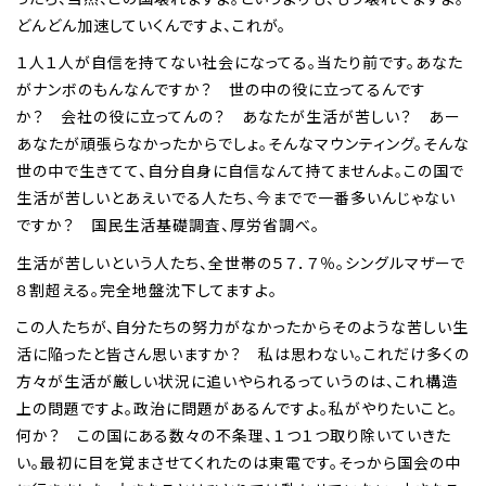
どんどん加速していくんですよ、これが。
１人１人が自信を持てない社会になってる。当たり前です。あなた
がナンボのもんなんですか？ 世の中の役に立ってるんです
か？ 会社の役に立ってんの？ あなたが生活が苦しい？ あー
あなたが頑張らなかったからでしょ。そんなマウンティング。そんな
世の中で生きてて、自分自身に自信なんて持てませんよ。この国で
生活が苦しいとあえいでる人たち、今までで一番多いんじゃない
ですか？ 国民生活基礎調査、厚労省調べ。
生活が苦しいという人たち、全世帯の５７．７％。シングルマザーで
８割超える。完全地盤沈下してますよ。
この人たちが、自分たちの努力がなかったからそのような苦しい生
活に陥ったと皆さん思いますか？ 私は思わない。これだけ多くの
方々が生活が厳しい状況に追いやられるっていうのは、これ構造
上の問題ですよ。政治に問題があるんですよ。私がやりたいこと。
何か？ この国にある数々の不条理、１つ１つ取り除いていきた
い。最初に目を覚まさせてくれたのは東電です。そっから国会の中