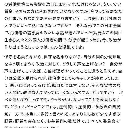
の労働環境にも影響を及ぼします。それだけじゃない、安い、安い
賃金。そちらの方に合わされていかないですか。今やってるあなた
の仕事が、あなたである必要ありますか？ より安ければ外国の
人でもいいって話にならないですか？ そんな形でこの日本全国
で、労働者の置き換えみたいな話が進んでいったり。元々この国に
生きる人々と外国人労働者の間で、分断が起こったり。今、政治が
作り出そうとしてるのは、そんな混乱ですよ。
保守を名乗りながら、保守を名乗りながら、自分の国の労働環境
をぶっ壊すような政治に対して、どうして声を上げない？ 自分が
声を上げてしまえば、安倍総理がやってることに違うと言えば、自
分は公認を受けられず、政治家としてのキャリアが終わってしま
う。悪いとは思ってるけど、駄目だとは言えない、そんな覚悟のな
い人間に、政治なんてやってほしくないんですよ。どうですか？ 地
べた這いずり回ってでも、やっちゃいけないってことを表現しなく
て、どうすんだったことですよ。圧倒的に、圧倒的に多数派の自民
党。一方で、本当に、多弱と言われる、あまりにも数が少なすぎる
野党。野党の存在なくても与党側の数だけで、すべての委員会を