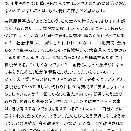
で、４兆円も社会保障、削ってんですよ。皆さんのために政治がおこ
なわれていないことは、もう、特にご存じだと思います。
東電原発事故があったという、この土地の皆さんは、よりそれを感
じていると思います。緩やかに殺しに来ている、そう言っても言い
過ぎでは、私は、ないと思ってます。消費税、誰のために払っている
か？ 社会保障は、一部にしか使われていない。この消費税、金持
ちをより金持ちにするために所得税減税して、大企業をより儲けさ
せるために大減税して、足りなくなった収入を補填するために消
費税がある。おかしくないですか？ 金持ち、もっと金持ちになっ
てもらうために、私が消費税払いたいって方いらっしゃいます
か？ 大企業、もっと儲けさせるために、どうぞ彼らにはどんどん
減税をしてやってほしい、代わりに私が消費税でお支えします、い
らっしゃいますか？ 誰もいない。当たり前です。間違った税金の
取り方、間違った税金の使い方してる。この国に生きる人々の事
は、何も考えてないですよ。考えていることは、いかに自分たちに
票をくれる、金をくれる、そういった人たちにどう恩返しをしようか
ってことの連続が、今の政治でしかない。こんなことで政治されて
ったら、当然、この国壊れますよ。というよりも、もう壊れてますよ。