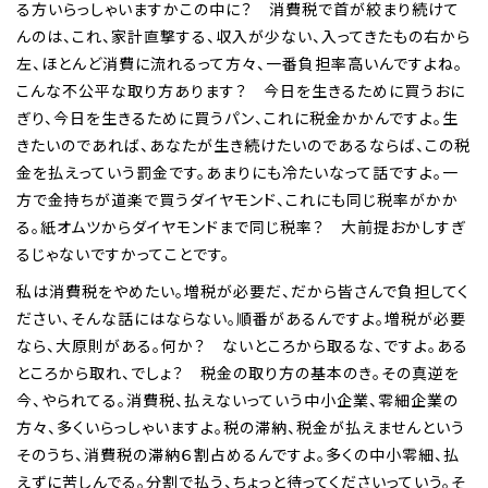
る方いらっしゃいますかこの中に？ 消費税で首が絞まり続けて
んのは、これ、家計直撃する、収入が少ない、入ってきたもの右から
左、ほとんど消費に流れるって方々、一番負担率高いんですよね。
こんな不公平な取り方あります？ 今日を生きるために買うおに
ぎり、今日を生きるために買うパン、これに税金かかんですよ。生
きたいのであれば、あなたが生き続けたいのであるならば、この税
金を払えっていう罰金です。あまりにも冷たいなって話ですよ。一
方で金持ちが道楽で買うダイヤモンド、これにも同じ税率がかか
る。紙オムツからダイヤモンドまで同じ税率？ 大前提おかしすぎ
るじゃないですかってことです。
私は消費税をやめたい。増税が必要だ、だから皆さんで負担してく
ださい、そんな話にはならない。順番があるんですよ。増税が必要
なら、大原則がある。何か？ ないところから取るな、ですよ。ある
ところから取れ、でしょ？ 税金の取り方の基本のき。その真逆を
今、やられてる。消費税、払えないっていう中小企業、零細企業の
方々、多くいらっしゃいますよ。税の滞納、税金が払えませんという
そのうち、消費税の滞納６割占めるんですよ。多くの中小零細、払
えずに苦しんでる。分割で払う、ちょっと待ってくださいっていう。そ