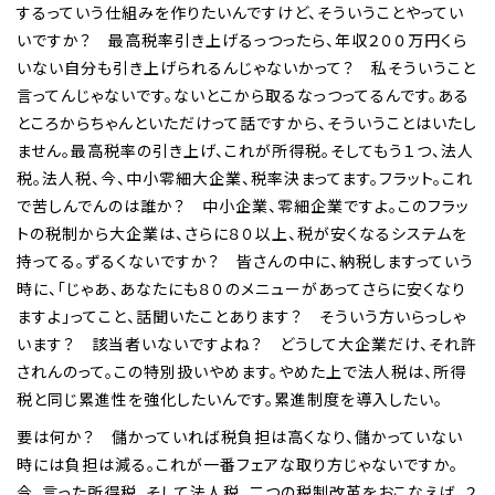
するっていう仕組みを作りたいんですけど、そういうことやってい
いですか？ 最高税率引き上げるっつったら、年収２００万円くら
いない自分も引き上げられるんじゃないかって？ 私そういうこと
言ってんじゃないです。ないとこから取るなっつってるんです。ある
ところからちゃんといただけって話ですから、そういうことはいたし
ません。最高税率の引き上げ、これが所得税。そしてもう１つ、法人
税。法人税、今、中小零細大企業、税率決まってます。フラット。これ
で苦しんでんのは誰か？ 中小企業、零細企業ですよ。このフラッ
トの税制から大企業は、さらに８０以上、税が安くなるシステムを
持ってる。ずるくないですか？ 皆さんの中に、納税しますっていう
時に、「じゃあ、あなたにも８０のメニューがあってさらに安くなり
ますよ」ってこと、話聞いたことあります？ そういう方いらっしゃ
います？ 該当者いないですよね？ どうして大企業だけ、それ許
されんのって。この特別扱いやめます。やめた上で法人税は、所得
税と同じ累進性を強化したいんです。累進制度を導入したい。
要は何か？ 儲かっていれば税負担は高くなり、儲かっていない
時には負担は減る。これが一番フェアな取り方じゃないですか。
今、言った所得税、そして法人税、二つの税制改革をおこなえば、２