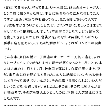
（渡辺）てるちゃん、待ってるよ。いや本当に、群馬のオーナーさん、
１０年前に知り合った時は、本当に筋骨隆々の立派な体してたん
ですが、最近、電話の声も細ってるし、見たら痩せちゃってんです
よ。彼も体がきついから、１日だけ、セブン本部に、ちょっと休ませて
ほしいという依頼を出しました。本部はどうしたでしょう。警告文
を出してきましたからね、警告文を。あなたは契約したんだから、
勝手に店を閉めたら、すぐ契約解除だって。それがコンビニの現実
です。
そんな中、東日本橋で１丁目店のオーナーが一方的に店を、まわ
りにセブンイレブンが作りすぎて都合が悪くなったということで、本
人は去年の１１月と１２月、救急車で運ばれ、心臓が悪い彼を、突
然、来月末に店を閉めると言われ、本人は絶望のもと、今ある借金
はどうやって返せばいいんだと、その心臓さえ悪くなればいいんだ
ということで、失踪しちゃいましたよ。その後、その店は奥さんが履
行補助者で、その店を支えようとしたのに、本部は入店禁止にさえ
したんです。