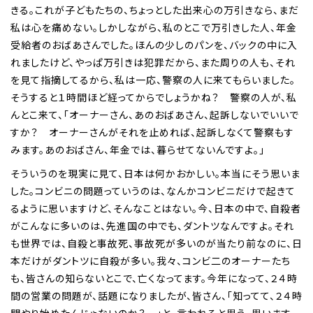
きる。これが子どもたちの、ちょっとした出来心の万引きなら、まだ
私は心を痛めない。しかしながら、私のとこで万引きした人、年金
受給者のおばあさんでした。ほんの少しのパンを、バックの中に入
れましたけど、やっぱ万引きは犯罪だから、また周りの人も、それ
を見て指摘してるから、私は一応、警察の人に来てもらいました。
そうすると１時間ほど経ってからでしょうかね？ 警察の人が、私
んとこ来て、「オーナーさん、あのおばあさん、起訴しないでいいで
すか？ オーナーさんがそれを止めれば、起訴しなくて警察もす
みます。あのおばさん、年金では、暮らせてないんですよ。」
そういうのを現実に見て、日本は何かおかしい。本当にそう思いま
した。コンビニの問題っていうのは、なんかコンビニだけで起きて
るように思いますけど、そんなことはない。今、日本の中で、自殺者
がこんなに多いのは、先進国の中でも、ダントツなんですよ。それ
も世界では、自殺と事故死、事故死が多いのが当たり前なのに、日
本だけがダントツに自殺が多い。我々、コンビ二のオーナーたち
も、皆さんの知らないとこで、亡くなってます。今年になって、２４時
間の営業の問題が、話題になりましたが、皆さん、「知ってて、２４時