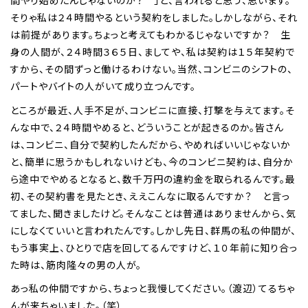
間やり始めたんじゃないのか？ 」と、言われると思う、思います。
そりゃ私は２４時間やるという契約をしました。しかしながら、それ
は前提があります。ちょっと考えてもわかるじゃないですか？ 生
身の人間が、２４時間３６５日、ましてや、私は契約は１５年契約で
すから、その間ずっと働けるわけない。当然、コンビニのシフトの、
パートやバイトの人がいて成り立つんです。
ところが最近、人手不足が、コンビニに直接、打撃を与えてます。そ
んな中で、２４時間やめると、どういうことが起きるのか。皆さん
は、コンビニ、自分で契約したんだから、やめればいいじゃないか
と、簡単に思うかもしれないけども、今のコンビニ契約は、自分か
ら途中でやめるとなると、数千万円の違約金を取られるんです。最
初、その契約書を見たとき、ええこんなに取るんですか？ と言っ
てました、聞きましたけど。そんなことは普通はありませんから、気
にしなくていいと言われたんです。しかし先日、群馬の私の仲間が、
もう事実上、ひとりで店を回してるんですけど、１０年前に知り合っ
た時は、筋肉隆々の男の人が。
あっ私の仲間ですから、ちょっと我慢してください。（渡辺）てるちゃ
んが来ちゃいました。（笑）