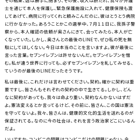
その結果、店は勝手に閉まり、その後、収入は断たれ、我々が弁護
士を通じて本人を保護し、緊急保護施設に入れて、健康保険も渡
してあげて、病院に行ってくれと頼みこんだのに、彼はとうとう病院
に行かなかった。あろうことかこの選挙中、７月１１日に、我孫子警
察から、本人確認の依頼が奥さんにきて、会ってみたら、本人が亡
くなっていた。しかし、奥さんとの最後のLINEで、ぜひ私の死を無
駄にしてほしくない。今日は本当のことを言いますよ。彼が最後に
言った言葉。セブンイレブンは許せないんだ。セブンイレブンを憎
む。私が違う世界に行っても、必ずセブンイレブンを糺してみせる、
ていうのが最後のLINEだったそうです。
私は最後に、これだけは言わせてください。契約。確かに契約は重
要ですし、皆さんもそれぞれの契約の中で生きてる。しかし、どん
なに契約があっても、我々は命より重い、契約なんかないはずだ
よ。憲法変えるとか言ってるけど、その前に、皆さん、この国は憲法
を守ってないよ。我々、皆さんは、健康的文化的生活を送れるのが
保証されてる。なのに今の社会は、それを言う政治家どこにいるん
だよ。
いいですか。コンビニの問題はコンビニだけの問題じゃない。今、