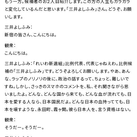
もう一方。候補者のお２人目紹介します。この方の人生もガラガラ
と変化しているんだと思います。「三井よしふみ」さん。どうぞ、お願
いします。
三井よしふみ：
新宿の皆さん、こんにちは。
観衆：
こんにちは。
三井よしふみ：「れいわ新選組」比例代表、代表じゃねえわ。比例候
補の「三井よしふみ」です。どうぞよろしくお願いします。やあ、あん
な、ラップのノリノリの後に、政治の話するって、ちょっと、難しいで
すね。しかし、さっきのスマホのコメントを、私、それ聞きながら思
いましたよ。どんな、どんな国から来ても、どんな血が流れても、日
本を愛する人なら、日本国民だよ。どんな日本の血持ってても、日
本を壊すような、永田町、霞ヶ関。彼ら日本人を、言う資格はない。
観衆：
そうだー。そうだー。