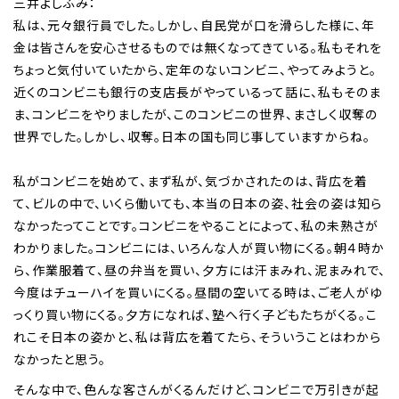
三井よしふみ：
私は、元々銀行員でした。しかし、自民党が口を滑らした様に、年
金は皆さんを安心させるものでは無くなってきている。私もそれを
ちょっと気付いていたから、定年のないコンビニ、やってみようと。
近くのコンビニも銀行の支店長がやっているって話に、私もそのま
ま、コンビニをやりましたが、このコンビニの世界、まさしく収奪の
世界でした。しかし、収奪。日本の国も同じ事していますからね。
私がコンビニを始めて、まず私が、気づかされたのは、背広を着
て、ビルの中で、いくら働いても、本当の日本の姿、社会の姿は知ら
なかったってことです。コンビニをやることによって、私の未熟さが
わかりました。コンビニには、いろんな人が買い物にくる。朝４時か
ら、作業服着て、昼の弁当を買い、夕方には汗まみれ、泥まみれで、
今度はチューハイを買いにくる。昼間の空いてる時は、ご老人がゆ
っくり買い物にくる。夕方になれば、塾へ行く子どもたちがくる。こ
れこそ日本の姿かと、私は背広を着てたら、そういうことはわから
なかったと思う。
そんな中で、色んな客さんがくるんだけど、コンビニで万引きが起