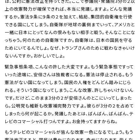
は、公約に憲法改正を持ってきた。ここで参議院・衆議院3分の２以
上の改憲勢力が確保できれば、本当に発議しますよ。どんな発議
するか。憲法９条に９条の２を加えて、結局、集団的自衛権を行使
できる国にしてしまう。自衛隊が地球の裏側までいって、アメリカと
一緒に日本にとってなんの恨みもない相手と戦う。そんなことにな
っちゃう。何のための自衛隊ですか。自衛隊は、日本の国民を守る
ためにいてるんでしょ。なぜ、トランプさんのために戦わなきゃいけ
ないんですか。おかしいでしょ。
緊急事態条項、こんなの許した大変ですよ。もう緊急事態ですって
いった途端に、安倍さんは独裁者になる。憲法は停止される。もう
憲法がない国になってしまう。国民の人権をどんどん踏みにじら
れる。そういう国になってしまう。こんな改憲、許しちゃいけないん
です。だけど、このまま3分の２が安倍さんのとこにいってしまった
ら。公明党も維新も改憲補完勢力ですよ。彼らが3分の２を占めて
しまったら何が起こるか。発議したあとは、ばんばん、ばんばん、テ
レビのコマーシャル打つんですよ。お金持ってますからね。
もうテレビのコマーシャルが皆んな改憲一色になるでしょう。もう
憲法改正すると、国民は豊かになります、幸せになります、皆んな