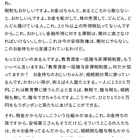
ね。
税制もおかしいですよ。お金はちゃんと、あるところから取らない
と、おかしいんですよ。お金を転がして、株の売買して、どんどん、ど
んどん儲けている人。これ、２０％以上の所得税払ってないんです
から。これ、おかしい。金融所得に対する課税は、絶対に直さなけ
ればいけない。しかし、これは今の安倍政権は、絶対にやらない。
このお金持ちから支援されているわけだ。
もっとひどいのあるんですよ。教育資金一括贈与非課税制度。もう
いっぺん言いますね。「教育資金一括贈与非課税制度」。何だか知
ってますか？ お金持ちのおじいちゃんが、相続税対策に使ってい
るんです。かわいい孫が、例えば４人居たとする。一人に１５００万
円。これは教育費に使うんだよと言えば、無税で、贈与税も、相続
税も無しで、贈与できちゃうんですよ。こうやって、ひとり１５００万
円をもうポンポンと孫たちにあげることができる。
それ、税金かからない。こういう仕組みがある。これ、お金持ちの
孫ですから、安倍晋三さんもそうだけど。そういうところの人たち
は、元々お金持ってるんだから。そこに、相続税も贈与税もかから