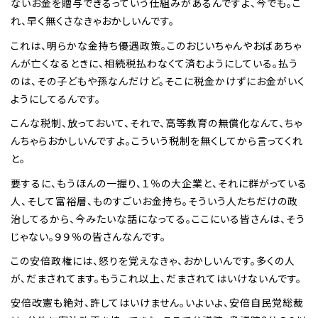
ないお金を贈与できるっていう仕組みがあるんですよ、今でも。こ
れ、早く無くさなきゃおかしいんです。
これは、明らかな金持ち優遇政策。このおじいちゃんやおばあちゃ
んが亡くなるときに、相続税払わなくて済むようにしている。払う
のは、その子どもや孫なんだけど。そこに税金かけずにお金がいく
ようにしてるんです。
こんな税制、放っておいて、それで、高等教育の無償化なんて、ちゃ
んちゃらおかしいんですよ。こういう税制を無くしてから言ってくれ
と。
要するに、もうほんの一握り、１％の大企業と、それに群がっている
人、そして富裕層、ものすごいお金持ち。そういう人たちだけの政
治してるから、今みたいな話になってる。ここにいる皆さんは、そう
じゃない。９９％の皆さんなんです。
この安倍政権には、怒りを覚えなきゃ、おかしいんです。多くの人
が、だまされてます。もうこれ以上、だまされてはいけないんです。
安倍改憲も絶対、許してはいけません。いよいよ、安倍自民党総裁