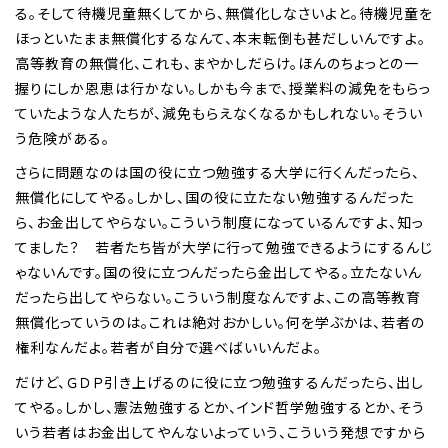
る。そして待機児童無くしてから、無償化しなさいよと。待機児童を
ほっといたまま無償化するなんて、本末転倒も甚だしいんですよ。
高等教育の無償化、これも、まやかしだらけ。ほんのちょっとの一
握りにしか恩恵は行かない。しかも今まで、授業料の減免をもらっ
ていたような人たちが、減免もらえなくなるかもしれない。そうい
う危険がある。
さらに問題なのは国の役に立つ勉強する大学に行くんだったら、
無償化にしてやる。しかし、国の役に立たない勉強するんだった
ら、お金出してやらない。こういう制度になっているんですよ、知っ
てました？ 若者たち皆が大学に行って勉強できるようにするんじ
ゃないんです。国の役に立つんだったら金出してやる。立たないん
だったら出してやらない。こういう制度なんですよ、この高等教育
無償化っていうのは。これは絶対おかしい。何を学ぶかは、若者の
権利なんだよ。若者が自分で選べばいいんだよ。
だけど、ＧＤＰ引き上げるのに役に立つ勉強するんだったら、出し
てやる。しかし、憲法勉強するとか、インド哲学勉強するとか、そう
いう若者はお金出してやんないよっていう、こういう発想ですから