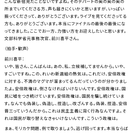
こんな新宿見たことないですよね。そのデパートの奥の奥の奥の
所までいてくださる方、声も届きにくいかと思いますが、いっぱい
振ってくださって、ありがとうございます。ライブを見てくださってる
方も、ありがとうございます。本当にファイナルの最後の最後にな
ってきました。ここでお一方、力強い方をお迎えしたいと思います。
文部科学省元事務次官、前川喜平さん。
（拍手・歓声）
前川喜平：
いや、皆さん、こんばんは。あの、私、立候補してませんから。いや、
すごいですね。この、れいわ新選組の熱気は。これだけ、安倍政権
に対する、不満のマグマが溜まってるんだっていうのが分かりまし
たよ。安倍政権は、倒さなければいけないんです。安倍政権は、国
民に嘘をつき続けています。安倍政権は、国民を騙し続けていま
す。なんでも偽装し、偽造し、捏造し、改ざんする。偽装、捏造、安倍
晋三っていうんだから。これは民主主義に背く行為なんですよ。そ
れは国民が取り替えなきゃいけないんです、こういう政権は。
まぁ、モリカケ問題、例で取りましょう。逃げ回ってます。本当ならば