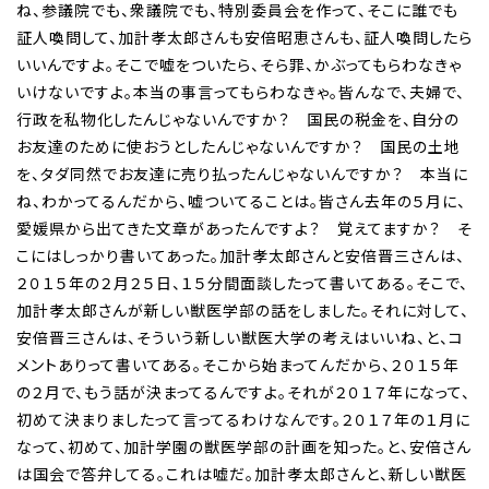
ね、参議院でも、衆議院でも、特別委員会を作って、そこに誰でも
証人喚問して、加計孝太郎さんも安倍昭恵さんも、証人喚問したら
いいんですよ。そこで嘘をついたら、そら罪、かぶってもらわなきゃ
いけないですよ。本当の事言ってもらわなきゃ。皆んなで、夫婦で、
行政を私物化したんじゃないんですか？ 国民の税金を、自分の
お友達のために使おうとしたんじゃないんですか？ 国民の土地
を、タダ同然でお友達に売り払ったんじゃないんですか？ 本当に
ね、わかってるんだから、嘘ついてることは。皆さん去年の５月に、
愛媛県から出てきた文章があったんですよ？ 覚えてますか？ そ
こにはしっかり書いてあった。加計孝太郎さんと安倍晋三さんは、
２０１５年の２月２５日、１５分間面談したって書いてある。そこで、
加計孝太郎さんが新しい獣医学部の話をしました。それに対して、
安倍晋三さんは、そういう新しい獣医大学の考えはいいね、と、コ
メントありって書いてある。そこから始まってんだから、２０１５年
の２月で、もう話が決まってるんですよ。それが２０１７年になって、
初めて決まりましたって言ってるわけなんです。２０１７年の１月に
なって、初めて、加計学園の獣医学部の計画を知った。と、安倍さん
は国会で答弁してる。これは嘘だ。加計孝太郎さんと、新しい獣医