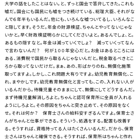
大学の話をしたことはない。と、ずっと国会で答弁してきた。これも
嘘だ。国会にも国民にも嘘をつき続けている、総理大臣、それがな
んで６年半もいるんだ。他にも、いろんな嘘ついてるし、いろんなこ
と隠してます。そうだ。年金の財源検証、ちゃんとやってないじゃな
いかと。早く財政検証明らかにしてくださいよと。あるんでしょ、と。
あるもの隠すなと。年金は減っていくでしょ？ 減っていくってなん
で言わないんだ？ 何が１００年安心だと。お金はあるところには
ある、消費税で国民から取るんじゃないんだと。税金取るべきとこ
ろから取ってないだけだ。まぁ、あの、形ばかりのね、無償化施策
取ってますよ。しかし、これ問題大有りですよ。幼児教育無償化、こ
れ、まやかしです。幼児教育無償化と言っても、この、入れない人が
いるんだから。待機児童そのままにして、無償にしてどうするんだ。
まず待機児童解消しろよと。ちゃんと認可保育所に全員が入れる
ようにしろよと。その原因をちゃんと突き止めて、その原因をなく
せ。それは何か？ 保育士さんの給料安すぎるんですよ。保育士さ
んがちゃんと仕事ができる。そういう、処遇をする。配置も改善す
る。そうすれば、資格持ってる人はたくさんいるんだ。だから、保育
士さんはちゃんと確保できる。そうすれば、保育所はちゃんと作れ