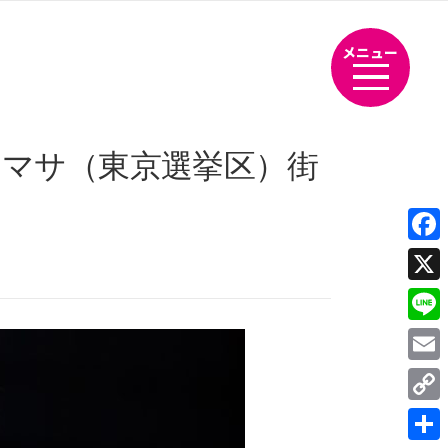
メニュー
ヨシマサ（東京選挙区）街
Fac
X
Line
Emai
Cop
Link