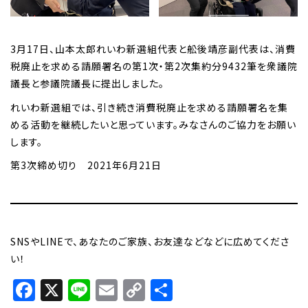
3月17日、山本太郎れいわ新選組代表と舩後靖彦副代表は、消費
税廃止を求める請願署名の第1次・第2次集約分9432筆を衆議院
議長と参議院議長に提出しました。
れいわ新選組では、引き続き消費税廃止を求める請願署名を集
める活動を継続したいと思っています。みなさんのご協力をお願い
します。
第3次締め切り 2021年6月21日
SNSやLINEで、あなたのご家族、お友達などなどに広めてくださ
い！
Facebook
X
Line
Email
Copy
共