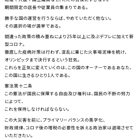
期間限定の店長や従業員の集まりである。
勝手な国の運営を行うならば、やめていただく他ない。
その選択の場が選挙である。
間違った政策の積み重ねにより25年以上に及ぶデフレに加えて新
型コロナ。
徹底した疫病対策は行わず、混乱に乗じた火事場泥棒を続け、
オリンピックまで決行するという狂気。
これらを正気に変えていくのは、この国のオーナーであるあなた、
この国に生きるひとり1人である。
憲法第十二条
この憲法が国民に保障する自由及び権利は、国民の不断の努力
によつて、
これを保持しなければならない。
この大災害を前に、プライマリーバランスの黒字化、
財政規律、コロナ後の増税の必要性を訴える政治家は退場させて
いただきたい。