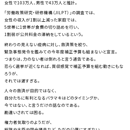
女性で103万人、男性で43万人と推計。
「労働政策研究・研修機構（JILPT）」の調査では、
女性の収入が1割以上減った家庭では、
5世帯に1世帯が食費の切り詰めを行い、
1割弱が公共料金の滞納をしているという。
終わりの見えない疫病に対し、救済策を絞り、
緊急事態発令を鑑みての今年度補正予算も組まないと宣言。
つまりは、力のない者は倒れろと言う通告である。
恐らく選挙が近くなれば、買収感覚で補正予算を組む動きにもな
ろうが、
それでは遅すぎる。
人々の救済が目的ではなく、
自分たちに有利となるバラマキはどのタイミングか、
今ではない、と言うだけの話なのである。
勘違いされては困る。
権力者気取りのようだが、
総理や大臣や国会議員など、ただの公僕にすぎない。