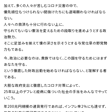
加えて、多くの人々が苦しむコロナ災害の中で、
優先順位もつけられない間抜けたちにも退場願わなければなら
ない。
人々への救済も十分に行わない上に、
守られてもいない憲法を変えるための段取りを進めようとする政
治勢力、
そこに足並みを揃えて懐の深さを示そうとする与党仕草の野党勢
力もである。
今、政治に必要なのは、貴族ではなく、この国を守るためにはまず
あなたを守る、
という徹底した財政出動を始めなければならない、と理解する者
である。
大胆な政府支出と徹底したコロナ対策によって、
25年以上のデフレと疫病に傷ついた社会の手当をみんなでやって
いこう。
年200兆円規模の通貨発行であれば、インフレ率2％にも達せず、