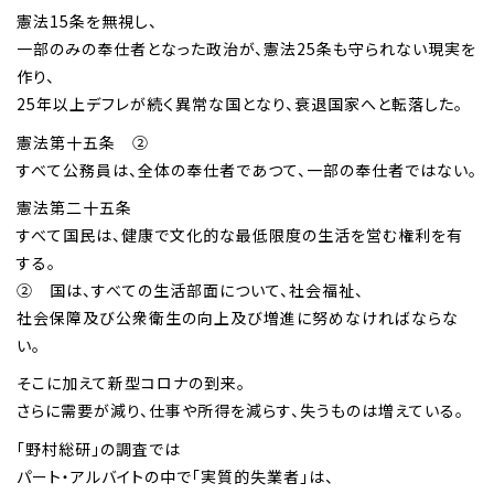
憲法15条を無視し、
一部のみの奉仕者となった政治が、憲法25条も守られない現実を
作り、
25年以上デフレが続く異常な国となり、衰退国家へと転落した。
憲法第十五条 ②
すべて公務員は、全体の奉仕者であつて、一部の奉仕者ではない。
憲法第二十五条
すべて国民は、健康で文化的な最低限度の生活を営む権利を有
する。
② 国は、すべての生活部面について、社会福祉、
社会保障及び公衆衛生の向上及び増進に努めなければならな
い。
そこに加えて新型コロナの到来。
さらに需要が減り、仕事や所得を減らす、失うものは増えている。
「野村総研」の調査では
パート・アルバイトの中で「実質的失業者」は、