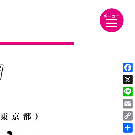
メニュー
Fac
X
Line
Emai
Cop
Link