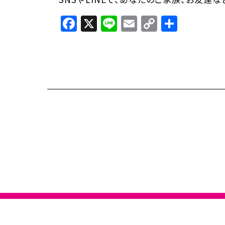
Facebook
X
Line
Email
Copy
共
Link
有