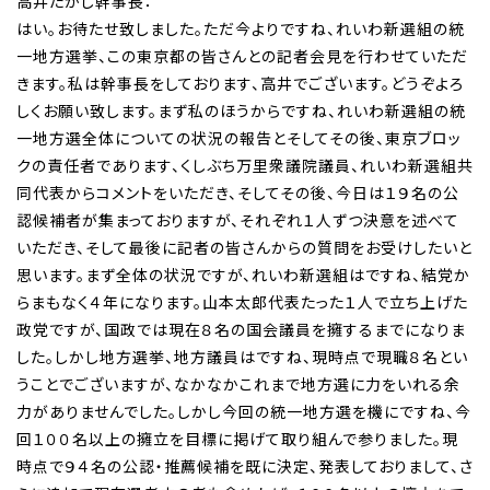
高井たかし幹事長：
はい。お待たせ致しました。ただ今よりですね、れいわ新選組の統
一地方選挙、この東京都の皆さんとの記者会見を行わせていただ
きます。私は幹事長をしております、高井でございます。どうぞよろ
しくお願い致します。まず私のほうからですね、れいわ新選組の統
一地方選全体についての状況の報告とそしてその後、東京ブロッ
クの責任者であります、くしぶち万里衆議院議員、れいわ新選組共
同代表からコメントをいただき、そしてその後、今日は１９名の公
認候補者が集まっておりますが、それぞれ１人ずつ決意を述べて
いただき、そして最後に記者の皆さんからの質問をお受けしたいと
思います。まず全体の状況ですが、れいわ新選組はですね、結党か
らまもなく４年になります。山本太郎代表たった１人で立ち上げた
政党ですが、国政では現在８名の国会議員を擁するまでになりま
した。しかし地方選挙、地方議員はですね、現時点で現職８名とい
うことでございますが、なかなかこれまで地方選に力をいれる余
力がありませんでした。しかし今回の統一地方選を機にですね、今
回１００名以上の擁立を目標に掲げて取り組んで参りました。現
時点で９４名の公認・推薦候補を既に決定、発表しておりまして、さ