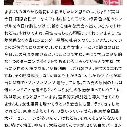
まず、私のほうから最初にお伝えしたいと思うのは、ちょうど実は
今日、国際女性デーなんですね。私もミモザという黄色い花のシン
ボルを今日は胸につけて、朝から様々な集会へ出ているんですけ
れども。やはりですね、男性ももちろん頑張ってくれていますし、性
差関係なく本当にジェンダー平等の社会をつくっていきたいってい
うのが信念でありますが、しかし国際女性デーという節目の日に
今日、この会見を開けるということはですね、やはり本当に歴史的
な１つのターニングポイントであると私は思っているんですね。本
当に女性の人権であるとか権利向上、これ皆さん、何で３０年もで
すね、全く経済成長しない、賃金も上がらない、しかも少子化が本
当に深刻でどんどんどんどん進行している。この真の原因の１つは
何かということを考えると、やはり女性の政治参画っていうことに
私は最大あると思っています。選択的夫婦別姓も導入できており
ませんし。女性議員を増やそうという会合にも昼、行ってきました
けれども、東京でさえですね、３割いっていません。東京が全国最
大パーセンテージが多いんですけれども、それでも２９％なんです
ね。続けて埼玉、神奈川、大阪と続くんですが、２０％台のパーセン