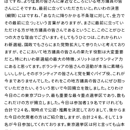
ばですね、より住民の皆さんに身近なところにいる地方議員の皆
さんにこそですね、最前に立っていただきたいと。れいわの決意
（綱領）にはですね、「あなたに降りかかる不条理に対して、全力で
その最前に立つ」という言葉がありますが、まさに最前に立ってい
ただける方が地方議員の皆さんであるということ、このことがひと
つの大きな理由でございます。そしてもうひとつは、これかられい
わ新選組、国政でもさらにまた党勢拡大して参りたいと考えており
ますが、そこにおいて地方議員の皆さんの果たす役割は大変重要
だと。特にれいわ新選組の最大の特徴、メリットはボランティア力
にあると思ってます。ボランティアの皆さんの活動が本当に素晴ら
しい。しかしそのボランティアの皆さんと党を繋ぐパイプ役、これが
今までありませんでした。それをこの地方議員の皆さんにぜひ担っ
ていただきたい、そういう思いで今回擁立を致しました。とりわけ
今日のこの東京ブロック、最も重要な最々重点選挙区であり、数も
これだけの方が擁立しました。今日は参加者１９名ですけれども
合計で２４名、現時点で公認・推薦を決定しておりまして、後からま
た今日の欠席者の方はご紹介致しますが、合計２４名、そして１９
名が今日参加してくれております。東京選挙区は何と言っても山本