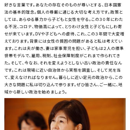
好きな言葉です。あなたの存在そのものが尊いとする、日本国憲
法の基本的理念。個人の尊厳に通じる大切な考え方です。政策と
しては、あらゆる暴力から子どもと女性を守る。この３０年にわた
る不況、コロナ、物価高によって、とりわけ女性と子どもにしわ寄
せが来ています。DVや子どもへの虐待、これ、この３年間で大変増
えております。背景には女性の貧困の問題があると私は考えてい
ます。これは夫が働き、妻は家事育児を担い、子どもは２人の標準
世帯モデルで、雇用、税制、社会保障制度がこれまで作られてき
た。そして、今なお、それを変えようとしない古い政治の責任なん
です。これは現場に近い自治体から実態を調査し、そして光を当
て、変えなければなりません。暮らしに近い足元の政治から、この
大きな問題に私は切り込んで参ります。ぜひ皆さん、ご一緒に、地
域から新しい政治を始めましょう。