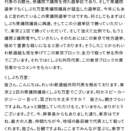
代表のお膝元、参議院で議席を得た選挙区であり、そして衆議院
選挙でもくしぶち万里衆議院議員が誕生した選挙区、今年にもあ
ると言われているこの衆議院選挙ではですね、何としてもまずはく
しぶち衆議院議員に再選、そしてこの小選挙区で勝っていただい
て、東京２２区で勝っていただいて、そして加えて比例でも、もう１
議席２議席増やしていきたい。そのためにはこの東京で地方選挙、
極めて重要な戦いになると思っております。そうしたことかられい
わ新選組も党を挙げてこの東京ブロック、全力で戦って参る所存
でございます。それではくしぶち共同代表、この東京ブロックの責
任者からコメントをもらいます。
くしぶち万里：
皆さん、こんにちは。れいわ新選組共同代表を務めております、東
京２２区の衆議院議員くしぶち万里でございます。何かスピーカー
がジージー言って、耳ざわり大丈夫ですか？ 皆さん。聞きづらい
ですよね。ちょっと調整していただけると。すいません、ありがとう
ございます。さて、今、幹事長からもありました通り、東京はです
ね、最大の人数、仲間たちが今、地域の最前線で代表として戦って
くれます。皆さん、壮観ですよね。ここまでみんなが並ぶと。東京で