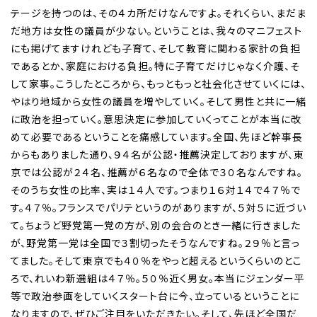
テージを持つのは、その４カ所だけなんですよ。それくらい、まだま
だ地方は女性の議員が少ない。ということは、我々のマニフェスト
にも掲げてますけれども子育て、そして教育に関わる家計の負担
であるとか、家庭における負担。特に子育てだけじゃなく介護、そ
して家事。こうしたところから、もっともっと社会化させていくには、
やはり地域から女性の議員を増やしていく。そして男性と共に一緒
に政治を担っていく。意思決定に参加していくってことが本当に改
めて必要であるということを痛感しています。全国、先ほど幹事長
からもありました通り、９４名が公認・推薦決定しておりますが、東
京では公認が２４名、推薦が６名なので全体で３０名なんですね。
そのうち女性の比率、実は１４人です。つまり１６対１４で４７％で
す。４７％。フランスでパリテというのがありますが、５対５に近づい
て。ちょうど野党第一党の方が、別の会合のとき一緒に行きました
が、野党第一党は全国で３割切ったそうなんですね。２９％と言っ
てました。そして東京でも４０％をやっと超えるというくらいのとこ
ろで、れいわ新選組は４７％。５０％近く男女。本当にジェンダー平
等で政治参画をしていくスタート台に今、立っているということに
なりますので、ぜひご注目をいただきたい。そして、先ほど全国だ