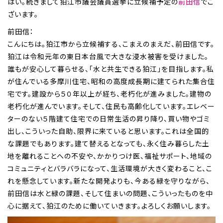
はい。続きまして狛江市議会議員選挙に立候補予定の
前田信
でご
ざいます。
前田信：
こんにちは。狛江市から立候補する、こまえのまえだ、前田信です。
狛江は令和元年の東日本台風で大きな浸水被害を受けました。
誰もが安心して暮らせる、「水と共生できる狛江」を目指します。私
が住んでいる多摩川住宅、昭和の高度成長期に建てられた集合住
宅です。建設から５０年以上が経ち、老朽化が進みました。建物の
老朽化が進んでいます。そして、住民も高齢化しています。エレベー
ターのない５階建て住宅での日常生活の昇り降り、買い物やゴミ
出し、こういった自助、限界に来ていると思います。これは全国的
な課題でもあります。建て替えるとなっても、永く住み暮らした土
地を離れることへの不安や、かかりつけ医、福祉サポート、地域の
コミュニティとバラバラになって、生活環境が大きく変わること、こ
れを懸念しています。新たな開発よりも、今ある緑を守りながら、
前田信は水と緑の課題、そして住まいの問題、こういったものを中
心に据えて、狛江のために働いていきます。よろしくお願いします。