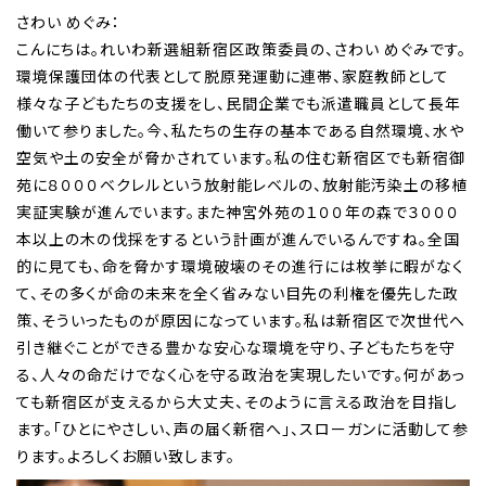
さわい めぐみ：
こんにちは。れいわ新選組新宿区政策委員の、さわい めぐみです。
環境保護団体の代表として脱原発運動に連帯、家庭教師として
様々な子どもたちの支援をし、民間企業でも派遣職員として長年
働いて参りました。今、私たちの生存の基本である自然環境、水や
空気や土の安全が脅かされています。私の住む新宿区でも新宿御
苑に８０００ベクレルという放射能レベルの、放射能汚染土の移植
実証実験が進んでいます。また神宮外苑の１００年の森で３０００
本以上の木の伐採をするという計画が進んでいるんですね。全国
的に見ても、命を脅かす環境破壊のその進行には枚挙に暇がなく
て、その多くが命の未来を全く省みない目先の利権を優先した政
策、そういったものが原因になっています。私は新宿区で次世代へ
引き継ぐことができる豊かな安心な環境を守り、子どもたちを守
る、人々の命だけでなく心を守る政治を実現したいです。何があっ
ても新宿区が支えるから大丈夫、そのように言える政治を目指し
ます。「ひとにやさしい、声の届く新宿へ」、スローガンに活動して参
ります。よろしくお願い致します。