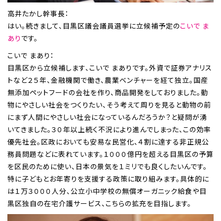
高井たかし幹事長：
はい。続きまして、目黒区議会議員選挙に立候補予定の
こいで ま
あり
です。
こいで まあり：
目黒区から立候補します、こいで まありです。外資で証券アナリス
トなど２５年、金融機関で働き、農業ベンチャーを経て独立。国産
無添加ペットフードの会社を作り、商品開発をしておりました。動
物にやさしい社会をつくりたい、そう考えて周りを見ると動物の前
にまず人間にやさしい社会になっているんだろうか？と疑問が湧
いてきました。３０年以上続く不況により進んでしまった、この効率
優先社会。区政においても安易な民営化、４割に達する非正規公
務員問題などに表れています。１０００億円を超える目黒区の予算
を区民のために使い、日本の景気を１ミリでも良くしたいんです。
特に子どもとお年寄りを支援する政策に取り組みます。具体的に
は１万３０００人分、公立小中学校の無償オーガニック給食や目
黒区独自の在宅介護サービス、こちらの拡充を目指します。