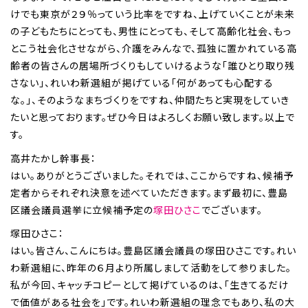
けでも東京が２９％っていう比率をですね、上げていくことが未来
の子どもたちにとっても、男性にとっても、そして高齢化社会、もっ
とこう社会化させながら、介護をみんなで、孤独に置かれている高
齢者の皆さんの居場所づくりもしていけるような「誰ひとり取り残
さない」、れいわ新選組が掲げている「何があっても心配する
な。」、そのようなまちづくりをですね、仲間たちと実現をしていき
たいと思っております。ぜひ今日はよろしくお願い致します。以上で
す。
高井たかし幹事長：
はい。ありがとうございました。それでは、ここからですね、候補予
定者からそれぞれ決意を述べていただきます。まず最初に、豊島
区議会議員選挙に立候補予定の
塚田ひさこ
でございます。
塚田ひさこ：
はい。皆さん、こんにちは。豊島区議会議員の塚田ひさこです。れい
わ新選組に、昨年の６月より所属しまして活動をして参りました。
私が今回、キャッチコピーとして掲げているのは、「生きてるだけ
で価値がある社会を」です。れいわ新選組の理念でもあり、私の大