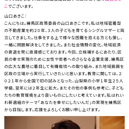
こ
でございます。
山口あきこ：
こんにちは。練馬区政策委員の山口あきこです。私は地域密着型
の不動産業を約２０年、３人の子どもを育てるシングルマザーと両
立してきました。仕事をする上で様々な困難を抱える方とも接し、
一緒に問題解決をしてきました。また社会情勢の変化、地域経済
の衰退を常に直接感じております。今回、立候補するにあたり、区
民の幸せ実現のために女性や若者へのさらなる企業支援、練馬区
の広大な農地に着目して有機栽培への取り組み、また地域振興を
区政の立場から実行していきたいと思います。教育に関しては、２
０２１年から全国で初の試みとなった、山梨県の小学１年生２５人
学級、翌年には２年生に拡大。またその他の事例も参考に、子ども
たちの教育環境をより良いものにしたいと考えています。私はれい
わ新選組のテーマ「あなたを幸せにしたいんだ」の実現を練馬区
から目指します。応援をよろしくお願い申し上げます。