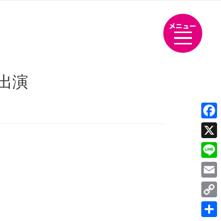
メニュー
生出演
Fac
X
Line
Emai
Cop
Link