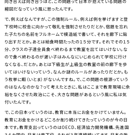
向き合えば向き合うほど、この問題って日本が抱えている問題の
縮図だなっていう風に思ったんです。
で、例えばなんですが、この強制ルール、例えば例を挙げますと登
下校時に校舎に向かって敬礼を強制させたりだとか、宿題を忘れ
た子たちの名前をフルネームで模造紙で書いて、それを廊下に貼
り出すだとか。あとは給食時間たったの１５分です。それでその１５
分、クラスの子達全員食べ終わるまで教室を出てはいけない。な
ので食べ終わるのが遅い子はみんなにいじめられて学校に行け
なくなる、だとか。あとは下級生が上級生の教室の前の廊下を歩
いてはいけないっていう、なんか謎のルールがあったりだとか。も
う枚挙に暇（いとま）がないんですね。で、この問題の根源っていう
のはなんなのかな？って考えたときに、私はここまで教育現場に余
裕をなくさせた政治にこそ、大きな問題があるという風に私は気
付いたんです。
で、この日本っていうのは、教育に本当にお金をかけていません。
教育にお金をかけるどころか削り続けてきたっていうのが今の日
本です。教育支出っていうのはOECD、経済協力開発機構、先進国
３４カ国中、日本は最下位、それが３年連続続いてます。日本の政