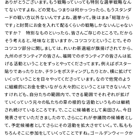
ありがとうございます。もう戦略っていっても特別な選挙戦略なん
てないですよね、どの党も。つまりは何かっつったら、もうスタンダ
ードの戦い方以外ないんですよね、選挙って。後はまぁ「総理から
です」と封筒にお金を入れて配るくらいの戦略しかないんじゃない
ですか？ 特別なものといったら、皆さんご存じのところで。だから
そう考えると、地味なと言いますか、コツコツとということで。その
コツコツ部分に関しましては、れいわ新選組が旗揚げされてから、
九州のボランティアの皆さん、福岡でのボランティアの皆さんは拡
げる活動ということをずっとやってくださってます。例えばポスター
貼りであったりとか、チラシをポスティングしたりとか、横に拡げて
いくっていうことを日々やってくださっています。なので他党のよう
に組織的にお金を使いながら大々的にということはできないんで
すけれども、自分たちの範囲内で、できる範囲でそれぞれが拡げ
ていくっていう元々の私たちの草の根的な活動というものは継続
され続けているところです。で、ここに候補者として奥田さん、今日
発表させていただきましたので、さらにこれが参議院の候補者とし
て、予定候補者としてさらにその活動を拡大させていく。で、私もも
ちろんそこに参加をしていくってことですね。ゴールデンウィークか