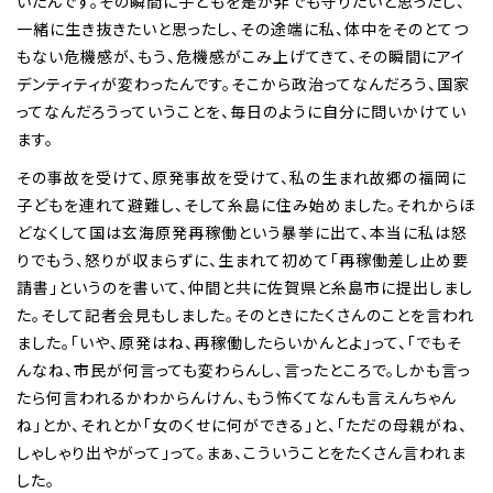
いたんです。その瞬間に子どもを是が非でも守りたいと思ったし、
一緒に生き抜きたいと思ったし、その途端に私、体中をそのとてつ
もない危機感が、もう、危機感がこみ上げてきて、その瞬間にアイ
デンティティが変わったんです。そこから政治ってなんだろう、国家
ってなんだろうっていうことを、毎日のように自分に問いかけてい
ます。
その事故を受けて、原発事故を受けて、私の生まれ故郷の福岡に
子どもを連れて避難し、そして糸島に住み始めました。それからほ
どなくして国は玄海原発再稼働という暴挙に出て、本当に私は怒
りでもう、怒りが収まらずに、生まれて初めて「再稼働差し止め要
請書」というのを書いて、仲間と共に佐賀県と糸島市に提出しまし
た。そして記者会見もしました。そのときにたくさんのことを言われ
ました。「いや、原発はね、再稼働したらいかんとよ」って、「でもそ
んなね、市民が何言っても変わらんし、言ったところで。しかも言っ
たら何言われるかわからんけん、もう怖くてなんも言えんちゃん
ね」とか、それとか「女のくせに何ができる」と、「ただの母親がね、
しゃしゃり出やがって」って。まぁ、こういうことをたくさん言われま
した。