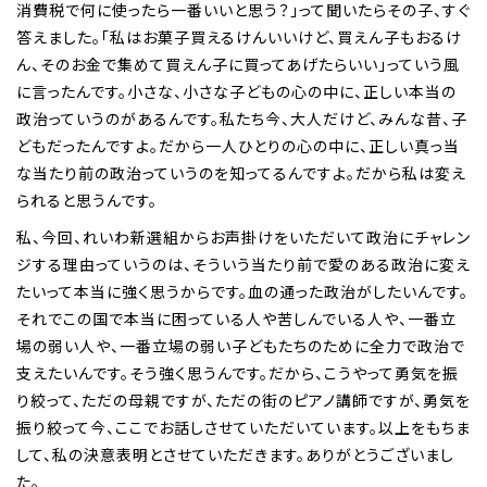
消費税で何に使ったら一番いいと思う？」って聞いたらその子、すぐ
答えました。「私はお菓子買えるけんいいけど、買えん子もおるけ
ん、そのお金で集めて買えん子に買ってあげたらいい」っていう風
に言ったんです。小さな、小さな子どもの心の中に、正しい本当の
政治っていうのがあるんです。私たち今、大人だけど、みんな昔、子
どもだったんですよ。だから一人ひとりの心の中に、正しい真っ当
な当たり前の政治っていうのを知ってるんですよ。だから私は変え
られると思うんです。
私、今回、れいわ新選組からお声掛けをいただいて政治にチャレン
ジする理由っていうのは、そういう当たり前で愛のある政治に変え
たいって本当に強く思うからです。血の通った政治がしたいんです。
それでこの国で本当に困っている人や苦しんでいる人や、一番立
場の弱い人や、一番立場の弱い子どもたちのために全力で政治で
支えたいんです。そう強く思うんです。だから、こうやって勇気を振
り絞って、ただの母親ですが、ただの街のピアノ講師ですが、勇気を
振り絞って今、ここでお話しさせていただいています。以上をもちま
して、私の決意表明とさせていただきます。ありがとうございまし
た。