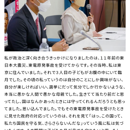
私が政治と深く向き合うきっかけになりましたのは、１１年前の東
日本大震災、東電原発事故を受けてからです。その当時、私は東
京に住んでいました。それで３人目の子どもがお腹の中にいて臨
月でした。その頃の私っていうのは自分のことにしか興味がない、
自分が楽しければいい、選挙にだって気分でしか行かないような、
本当に愚かな人間で愚かな母親でした。生きてて当たり前だと思
ってたし、国はなんかあったときには守ってくれるんだろうとも思っ
てました。思い込んでました。でもその東電原発事故を受けたとき
に見せた政府の対応っていうのは、それを見て「はっ、この国って、
私たち国民を守る気、さらさらないんだな」っていう風に私は気づ