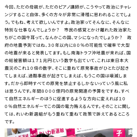
今回、ただの母親が、ただのピアノ講師が、こうやって政治にチャレ
ンジすること自体、多くの方々が非常に滑稽に思われることでしょ
う。でもね、考えて欲しいんですよ。政治家ってそんなに、そんなに
特別な仕事なんでしょうか？ 市民の感覚とかけ離れた政治家た
ちがこの国牛耳って、なんかこの国、マシになったでしょうか？ 政
府の地震予測ではね、３０年以内に８０％の可能性で確率で大型
の地震が来ると発表してます。もし南海トラフ沖地震が来れば、国
の総被害額は１７１兆円という数字も出ていて、これは東日本大
震災のこれ１０倍の数字、そこに重ねて原発事故がひとたび起き
てしまえば、過酷事故が起きてしまえば、もうこの国は壊滅しま
す。だから即時すべての原発を禁止するしかないっていう風に私
は思うんです。年間８０００億円の原発関連の予算をですね、すべ
て自然エネルギーのほうに促進するような方向に変えれば１０
０％自然エネルギーでこの国の電力賄えるんです。そのことに関し
ては、れいわ新選組がもう重ねて重ねて政策で訴えてあるところ
です。