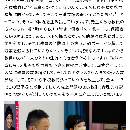
府は教育に全くお金をかけていないんです。そのしわ寄せが教育
現場に向かって、そしてそこで一番立場の弱い子どもたちが苦しむ
っていう、そういう状況を生み出しています。で、先生たちも教員の
方たちもね、朝７時から夜１０時まで働きづめに働いても、保護者
たちの対応とか、あとテストの採点とか、その他諸々は業務外。で、
業務外だし、それと教員の半数以上の方々が過労死ライン超えて
残業を強いられていたりだとか、そういう現実なんですね。だから
教員の方が一人ひとりの生徒と向き合うためにもですね、私は本
当に今、５兆円の教育費の予算を積極財政使って、国債発行して、
大幅に教員の数を増やして、そしてひとクラス２０人までの少人数
学級にして、そこから学校教育法っていうのを改正して、全国一律
でこの理不尽な校則、そして人権上問題のある校則、合理的な説
明がつかない校則っていうのをもう一斉に廃止したいと思います。