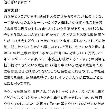
他ございますか？
山本太郎：
ありがとうございます。奥田本人のほうからですね、「私のような、
一主婦が、私のような一（いち）ピアノ講師が立候補することを皆
さん滑稽に思うかもしれません」という言葉がありましたけど、私、
全くそう思わないんですよ。何かっていうとプロを名乗る政治家た
ちがこの社会をどうしてきたかってこと考えて欲しいんです。どの政
党に託したとしてもたぶん厳しいです。どうしてかっていうと世の中
は３０年以上壊れ続けてるから。所得の中央値も１０８万円、２５
年で下がってんですよ。で、日本衰退し続けてるんです。その現場を
担い続けてきたという政治に、政治の中にいる政党や政治家たち
に私は託せるとは思ってない。この社会を変えれるのは、この社会
に憤りを感じ、危機感を持つ、私は、そういう人々が立ち上がるこ
とだと思ってます。
そういった意味で、奥田さん、私のおしゃべり会というところに来て
くださって、やりとりをしたときに非常に熱を感じました。で、後日
やりとりをしてみたいと思ってZoom等でやりとりをさせていただ