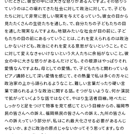
いたときに、彼女の中には大きな怒りがあるんですよ。その怒りっ
ていうのはこの壊れてきた社会に対して政治に対して。で、子ども
たちに対して非常に苦しい現実を与えてるっていう。彼女の目から
見たたくさんの生徒たちを通した、で、自分たちの子どもたちの目
を通した現実なんですよね。地獄みたいな社会が目の前に、子ど
もたちの目の前にあるっていうことは、これを変えられるのは政治
しかないけども、政治にそれを変える意思がないということ。そこ
に対して変えなきゃいけないという大人たちに余裕がないこと。彼
女の中に大きな怒りがあるんだけども、その根源はやっぱりそれ
愛情なんですよね。母としての愛情。で、子どもたちと関わっている
ピアノ講師として深い愛情を感じて、その熱量で私は多くの方々に
政治家の上から語られるようなこと、難しい言葉だったり硬い言
葉で語られるような政治に関する話。そつがないような、何か演説
で拡がっていくような話ではなくて、やはり生活者目線。地べたに
しっかりと足をつけて物事を見て感じてという目線からの、福岡市
民の皆さんへの訴え、福岡県民の皆さんへの訴え、九州の皆さん
への訴えっていう部分が、私はこれ最大化させる必要があるんじ
ゃないか、まさに政治の原点じゃないかってそう思ってます。なの