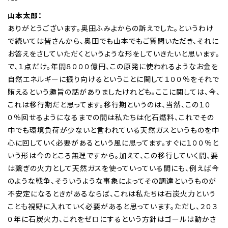
山本太郎：
ありがとうございます。奥田ふみよからの訴えでした。というわけ
で続いては皆さんから、奥田でも山本でもご質問いただき、それに
お答えをさしていただくというような形をしていきたいと思います。
で、１点だけ。年間８０００億円、この原発に使われるようなお金を
自然エネルギーに振り向けるということに関して１００％をそれで
賄えるという趣旨の話がありましたけれども。ここに関しては、今、
これは移行期だと思ってます。移行期というのは、当然、この１０
０％回せるようになるまでの間は私たちは化石燃料、これでその
中でも環境負荷が少ないと言われている天然ガスというものを中
心に回していく必要があるという風に思ってます。すぐに１００％と
いう形は今のところ無理ですから。加えて、この移行していく間、要
は繋ぎの火力として天然ガスを使っていっている間にも、例えば今
のような戦争、そういうような事象によってその調達というものが
不安定になるときがあるならば、これは私たちは石炭火力という
ことも視野に入れていく必要があると思っています。ただし、２０３
０年に石炭火力、これをゼロにするという方針はゴールは動かさ