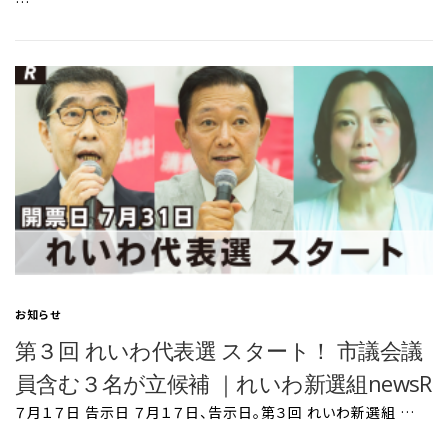
…
お知らせ
第３回 れいわ代表選 スタート！ 市議会議
員含む３名が立候補 ｜れいわ新選組newsR
７月１７日 告示日 ７月１７日、告示日。第３回 れいわ新選組 …