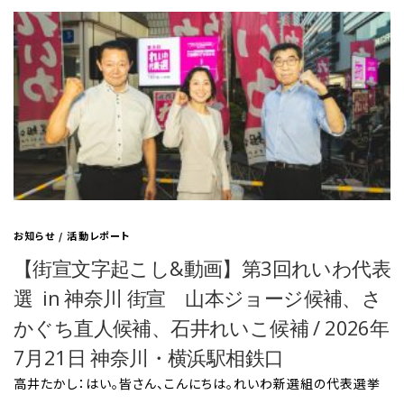
お知らせ
/
活動レポート
【街宣文字起こし&動画】第3回れいわ代表
選 in 神奈川 街宣 山本ジョージ候補、さ
かぐち直人候補、石井れいこ候補 / 2026年
7月21日 神奈川・横浜駅相鉄口
高井たかし：はい。皆さん、こんにちは。れいわ新選組の代表選挙