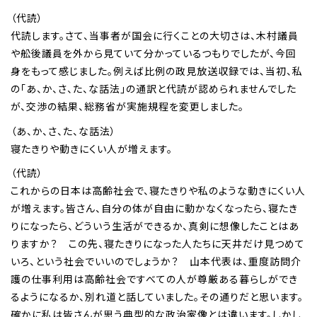
（代読）
代読します。さて、当事者が国会に行くことの大切さは、木村議員
や舩後議員を外から見ていて分かっているつもりでしたが、今回
身をもって感じました。例えば比例の政見放送収録では、当初、私
の「あ、か、さ、た、な話法」の通訳と代読が認められませんでした
が、交渉の結果、総務省が実施規程を変更しました。
（あ、か、さ、た、な話法）
寝たきりや動きにくい人が増えます。
（代読）
これからの日本は高齢社会で、寝たきりや私のような動きにくい人
が増えます。皆さん、自分の体が自由に動かなくなったら、寝たき
りになったら、どういう生活ができるか、真剣に想像したことはあ
りますか？ この先、寝たきりになった人たちに天井だけ見つめて
いろ、という社会でいいのでしょうか？ 山本代表は、重度訪問介
護の仕事利用は高齢社会ですべての人が尊厳ある暮らしができ
るようになるか、別れ道と話していました。その通りだと思います。
確かに私は皆さんが思う典型的な政治家像とは違います。しかし