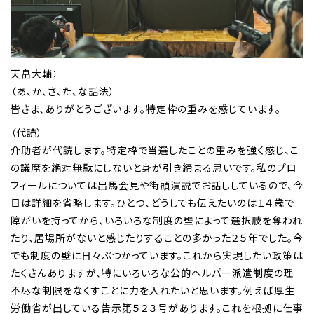
天畠大輔：
（あ、か、さ、た、な話法）
皆さま、ありがとうございます。特定枠の重みを感じています。
（代読）
介助者が代読します。特定枠で当選したことの重みを強く感じ、こ
の議席を絶対無駄にしないと身が引き締まる思いです。私のプロ
フィールについては出馬会見や街頭演説でお話ししているので、今
日は詳細を省略します。ひとつ、どうしても伝えたいのは１４歳で
障がいを持ってから、いろいろな制度の壁によって選択肢を奪われ
たり、居場所がないと感じたりすることの多かった２５年でした。今
でも制度の壁に日々ぶつかっています。これから実現したい政策は
たくさんありますが、特にいろいろな公的ヘルパー派遣制度の理
不尽な制限をなくすことに力を入れたいと思います。例えば厚生
労働省が出している告示第５２３号があります。これを根拠に仕事