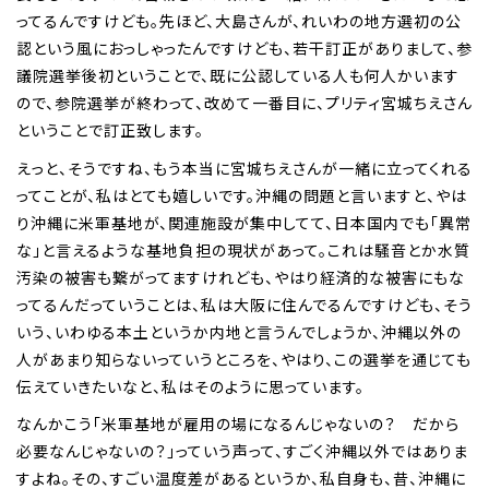
ってるんですけども。先ほど、大島さんが、れいわの地方選初の公
認という風におっしゃったんですけども、若干訂正がありまして、参
議院選挙後初ということで、既に公認している人も何人かいます
ので、参院選挙が終わって、改めて一番目に、プリティ宮城ちえさん
ということで訂正致します。
えっと、そうですね、もう本当に宮城ちえさんが一緒に立ってくれる
ってことが、私はとても嬉しいです。沖縄の問題と言いますと、やは
り沖縄に米軍基地が、関連施設が集中してて、日本国内でも「異常
な」と言えるような基地負担の現状があって。これは騒音とか水質
汚染の被害も繋がってますけれども、やはり経済的な被害にもな
ってるんだっていうことは、私は大阪に住んでるんですけども、そう
いう、いわゆる本土というか内地と言うんでしょうか、沖縄以外の
人があまり知らないっていうところを、やはり、この選挙を通じても
伝えていきたいなと、私はそのように思っています。
なんかこう「米軍基地が雇用の場になるんじゃないの？ だから
必要なんじゃないの？」っていう声って、すごく沖縄以外ではありま
すよね。その、すごい温度差があるというか、私自身も、昔、沖縄に