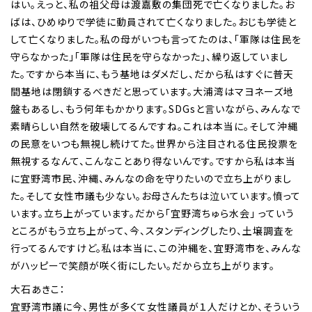
はい。えっと、私の祖父母は渡嘉敷の集団死で亡くなりました。お
ばは、ひめゆりで学徒に動員されて亡くなりました。おじも学徒と
して亡くなりました。私の母がいつも言ってたのは、「軍隊は住民を
守らなかった」「軍隊は住民を守らなかった」、繰り返していまし
た。ですから本当に、もう基地はダメだし、だから私はすぐに普天
間基地は閉鎖するべきだと思っています。大浦湾はマヨネーズ地
盤もあるし、もう何年もかかります。SDGsと言いながら、みんなで
素晴らしい自然を破壊してるんですね。これは本当に。そして沖縄
の民意をいつも無視し続けてた。世界から注目される住民投票を
無視するなんて、こんなことあり得ないんです。ですから私は本当
に宜野湾市民、沖縄、みんなの命を守りたいので立ち上がりまし
た。そして女性市議も少ない。お母さんたちは泣いています。憤って
います。立ち上がっています。だから「宜野湾ちゅら水会」 っていう
ところがもう立ち上がって、今、スタンディングしたり、土壌調査を
行ってるんですけど。私は本当に、この沖縄を、宜野湾市を、みんな
がハッピーで笑顔が咲く街にしたい。だから立ち上がります。
大石あきこ：
宜野湾市議に今、男性が多くて女性議員が１人だけとか、そういう