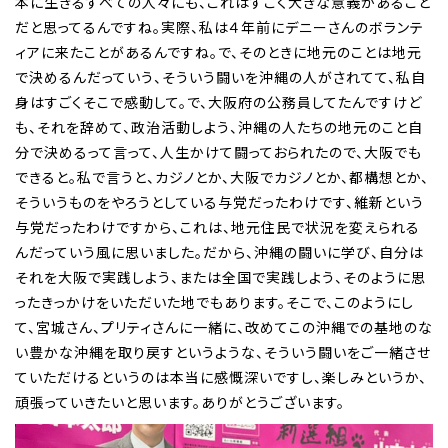
本に生きるすべての人々にも、これはすごく大きな意義があること
だと思ってるんですね。実際、私は４年前にデニーさんのボランテ
ィアに来たことがあるんですね。で、そのときに地元のことは地元
で決めるんだっていう、そういう闘いを沖縄の人がされてて、私自
身はすごくそこで感動して。で、大阪府の公務員してたんですけど
も、それを辞めて、政治活動しよう、沖縄の人たちの地元のこと自
分で決めるって言って、人生かけて闘っておられたので、大阪でも
できると。私で言うと、カジノとか、大阪でカジノとか、都構想とか、
そういうものをやろうとしている与党だったわけです、維新という
与党だったわけですから、これは、地元住民で状況を変えられる
んだっていう風に思いました。だから、沖縄の闘いに学び、自分は
それを大阪で実践しよう、または全国で実践しよう、そのように思
ったきっかけをいただいた地でもあります。そこで、このようにし
て、宮城さん、プリティさんに一緒に、改めてこの沖縄での基地のな
い豊かな沖縄を取り戻すというような、そういう闘いをご一緒させ
ていただけるというのは本当に感慨深いですし、楽しみというか、
頑張っていきたいと思います。ありがとうございます。