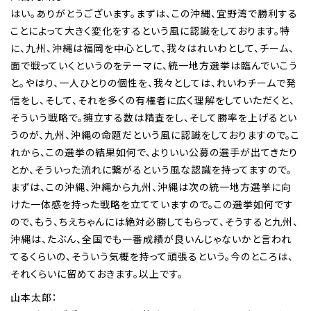
はい。ありがとうございます。まずは、この沖縄、宜野湾で勝利する
ことによって大きく変化をするという風に認識をしております。特
に、九州、沖縄は福岡を中心として、我々はれいわとして、チーム、
面で戦っていくというのをテーマに、統一地方選挙は臨んでいこう
と。やはり、一人ひとりの個性を、我々としては、れいわチームで発
信をし、そして、それを多くの有権者に広く理解をしていただくと、
そういう戦略で。擁立する数は精査をし、そして勝率を上げるとい
うのが、九州、沖縄の命題だという風に認識をしておりますので。こ
れから、この選挙の結果如何で、よりいい公募の選手が出てきたり
とか、そういった流れに繋がるという風な認識を持ってますので。
まずは、この沖縄、沖縄から九州、沖縄は次の統一地方選挙に向
けた一体感を持った戦略を立てていますので。この選挙如何です
ので、もう、ちえちゃんには絶対必勝してもらって、そうすると九州、
沖縄は、たぶん、全国でも一番成績が良いんじゃないかと言われ
てるくらいの、そういう気概を持って頑張るという。今のところは、
それくらいに留めておきます。以上です。
山本太郎：