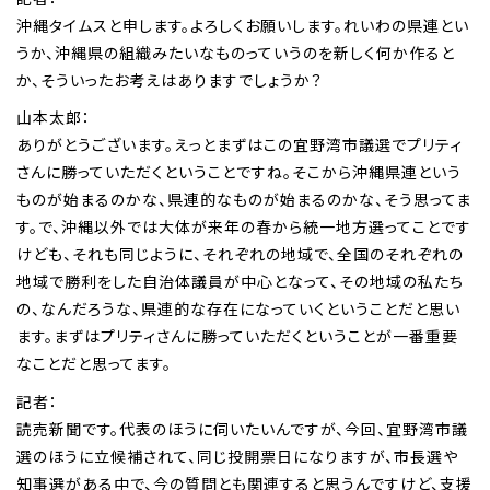
沖縄タイムスと申します。よろしくお願いします。れいわの県連とい
うか、沖縄県の組織みたいなものっていうのを新しく何か作ると
か、そういったお考えはありますでしょうか？
山本太郎：
ありがとうございます。えっとまずはこの宜野湾市議選でプリティ
さんに勝っていただくということですね。そこから沖縄県連という
ものが始まるのかな、県連的なものが始まるのかな、そう思ってま
す。で、沖縄以外では大体が来年の春から統一地方選ってことです
けども、それも同じように、それぞれの地域で、全国のそれぞれの
地域で勝利をした自治体議員が中心となって、その地域の私たち
の、なんだろうな、県連的な存在になっていくということだと思い
ます。まずはプリティさんに勝っていただくということが一番重要
なことだと思ってます。
記者：
読売新聞です。代表のほうに伺いたいんですが、今回、宜野湾市議
選のほうに立候補されて、同じ投開票日になりますが、市長選や
知事選がある中で、今の質問とも関連すると思うんですけど、支援