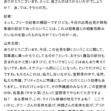
ありがとうございます。えっと、皆さんのほうからいかがでしょう
か？ あ、では、そちらの方。
記者：
えっと、フリーの記者の横田一ですけども、今日の出馬会見が県知
事選の前日であったということは、これは知事選との相乗効果み
たいなのを狙ったものなのか？というのが一点。
山本太郎：
ありがとうございます。今日、この会見を開くということに関して、
知事選に乗っかろうとしてるのか？という、おそらく趣旨の部分も
含まれるかと思いますけど、そういうせこいことはあんまり考えて
ないです。あの、スケジュール的にここになった、というだけのこと
ですね。もちろんこれは、協力し合いながら、宜野湾の中で、当然、
私たち市議、プリティさんに市議になっていただくという目標もあ
りますし、それだけじゃなくて、その市議選のみならず、この宜野湾
の中、佐喜眞（サキマ淳）さんって宜野湾でやられてた方ですよ
ね？ ある意味で、この、ライバル候補の地元ですよね？ ここで
いかに、デニーさんの支持を拡げ、仲西さんの支持を拡げ、プリテ