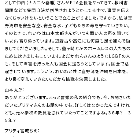
として仲西（ナカニシ春雅）さんがPTA会長をやってきて、教科書
問題などで集団自決が削除されようとかしてる中で、事実を伝え
なくちゃいけないということで立ち上がりました。ですから、私は宜
野湾市を安全な空、安全な水、子どもたちの命を守っていきたい。
そのときに、れいわは山本太郎さんがいつも弱い人の声を聞いて
います。寄り添っています。辺野古や高江にも何度も足を運んで励
ましてくださいました。そして、釜ヶ崎とかのホームレスの人たちの
ために炊き出しもしています。よだかれんさんのようなLGBTの人
も、そして障害を持った人も国会に送ろうとしています。国会で活
躍させています。こういう、れいわと共に宜野湾を沖縄を日本を、
より良く変えていきたい。だから挑戦を決意しました。
山本太郎：
ありがとうございます。えっと冒頭の私の紹介でも、今、お聞きいた
だいたプリティさんのお話の中でも、詳しくはなかったんですけれ
ども、元々学校の教員をされていたってことですよね。３６年？ ３
５年？
プリティ宮城ちえ：