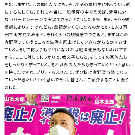
を出しますね、この働く人々にも、そしてその雇用主にもっていう形
にするにしても、それも本当に一般予算の中で言えば、非常に少
ないパーセンテージで実現できることだと。０.６％。まぁ、そりゃ規
模感によりますけれども。金額がいくらになるのかとか。１人３万
円で両方見てみると、それくらいの規模感でできると。まずはこの
宜野湾っていうところの生活を底上げしていきながら安定をさせ
ていく。そして何よりも平和がなければ経済発展もないわけです
から。ここに対してしっかりと、教え子たちと、そしてその家族たち
をしっかりと守っていく、それ以外の人たちも守っていくという思い
を持ったですね、プリティちえさんに、ぜひ私は宜野湾市議になっ
ていただきたいという思いで今回、皆さんにご紹介することに至り
ました。