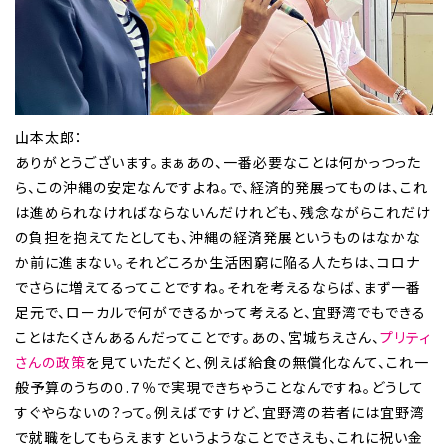
山本太郎：
ありがとうございます。まぁあの、一番必要なことは何かっつった
ら、この沖縄の安定なんですよね。で、経済的発展ってものは、これ
は進められなければならないんだけれども、残念ながらこれだけ
の負担を抱えてたとしても、沖縄の経済発展というものはなかな
か前に進まない。それどころか生活困窮に陥る人たちは、コロナ
でさらに増えてるってことですね。それを考えるならば、まず一番
足元で、ローカルで何ができるかって考えると、宜野湾でもできる
ことはたくさんあるんだってことです。あの、宮城ちえさん、
プリティ
さんの政策
を見ていただくと、例えば給食の無償化なんて、これ一
般予算のうちの０.７％で実現できちゃうことなんですね。どうして
すぐやらないの？って。例えばですけど、宜野湾の若者には宜野湾
で就職をしてもらえますというようなことでさえも、これに祝い金