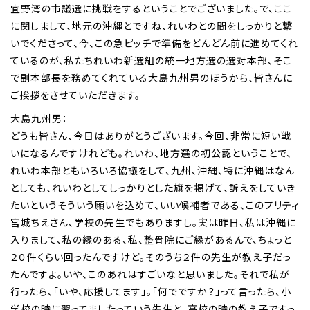
宜野湾の市議選に挑戦をするということでございました。で、ここ
に関しまして、地元の沖縄とですね、れいわとの間をしっかりと繋
いでくださって、今、この急ピッチで準備をどんどん前に進めてくれ
ているのが、私たちれいわ新選組の統一地方選の選対本部、そこ
で副本部長を務めてくれている大島九州男のほうから、皆さんに
ご挨拶をさせていただきます。
大島九州男：
どうも皆さん、今日はありがとうございます。今回、非常に短い戦
いになるんですけれども。れいわ、地方選の初公認ということで、
れいわ本部ともいろいろ協議をして、九州、沖縄、特に沖縄はなん
としても、れいわとしてしっかりとした旗を掲げて、訴えをしていき
たいというそういう願いを込めて、いい候補者である、このプリティ
宮城ちえさん、学校の先生でもありますし。実は昨日、私は沖縄に
入りまして、私の縁のある、私、整骨院にご縁があるんで、ちょっと
２０件くらい回ったんですけど。そのうち２件の先生が教え子だっ
たんですよ。いや、このあれはすごいなと思いました。それで私が
行ったら、「いや、応援してます」。「何でですか？」って言ったら、小
学校の時に習ってましたっていう先生と、高校の時の教え子ですっ