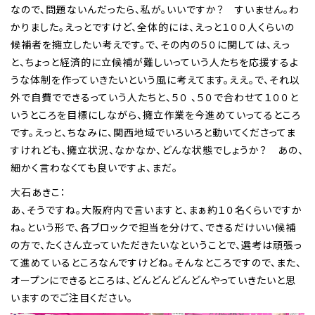
なので、問題ないんだったら、私が。いいですか？ すいません。わ
かりました。えっとですけど、全体的には、えっと１００人くらいの
候補者を擁立したい考えです。で、その内の５０に関しては、えっ
と、ちょっと経済的に立候補が難しいっていう人たちを応援するよ
うな体制を作っていきたいという風に考えてます。ええ。で、それ以
外で自費でできるっていう人たちと、５０ 、５０で合わせて１００と
いうところを目標にしながら、擁立作業を今進めていってるところ
です。えっと、ちなみに、関西地域でいろいろと動いてくださってま
すけれども、擁立状況、なかなか、どんな状態でしょうか？ あの、
細かく言わなくても良いですよ、まだ。
大石あきこ：
あ、そうですね。大阪府内で言いますと、まぁ約１０名くらいですか
ね。という形で、各ブロックで担当を分けて、できるだけいい候補
の方で、たくさん立っていただきたいなということで、選考は頑張っ
て進めているところなんですけどね。そんなところですので、また、
オープンにできるところは、どんどんどんどんやっていきたいと思
いますのでご注目ください。