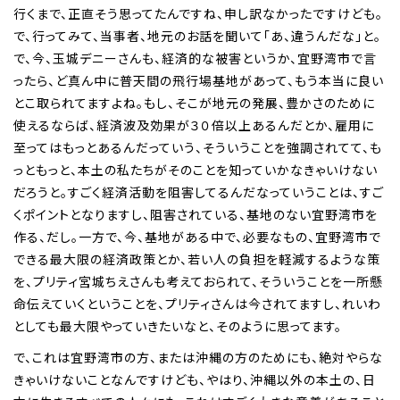
行くまで、正直そう思ってたんですね、申し訳なかったですけども。
で、行ってみて、当事者、地元のお話を聞いて「あ、違うんだな」と。
で、今、玉城デニーさんも、経済的な被害というか、宜野湾市で言
ったら、ど真ん中に普天間の飛行場基地があって、もう本当に良い
とこ取られてますよね。もし、そこが地元の発展、豊かさのために
使えるならば、経済波及効果が３０倍以上あるんだとか、雇用に
至ってはもっとあるんだっていう、そういうことを強調されてて、も
っともっと、本土の私たちがそのことを知っていかなきゃいけない
だろうと。すごく経済活動を阻害してるんだなっていうことは、すご
くポイントとなりますし、阻害されている、基地のない宜野湾市を
作る、だし。一方で、今、基地がある中で、必要なもの、宜野湾市で
できる最大限の経済政策とか、若い人の負担を軽減するような策
を、プリティ宮城ちえさんも考えておられて、そういうことを一所懸
命伝えていくということを、プリティさんは今されてますし、れいわ
としても最大限やっていきたいなと、そのように思ってます。
で、これは宜野湾市の方、または沖縄の方のためにも、絶対やらな
きゃいけないことなんですけども、やはり、沖縄以外の本土の、日