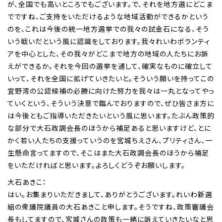
が、全国でも高いところでもございます。で、それを地方選にどこま
でですね、ご支持をいただけるような地域活動ができるかという
のを、これは今後の統一地方選挙での我々の試金石になる、そう
いう戦いだという風に認識をしております。我々れいわボランティ
アを中心とした、その我々がどこまで地方の地域の人たちにお訴
えができるか。それを今回の選挙を通して、確実なものに確立して
いって、それを全国に拡げていきたいと。そういう願いを持ってこの
宜野湾の公認候補の必勝に向けた努力を我々は一丸となってやっ
ていくという、そういう決意で臨んでおりますので、ぜひ皆さま方に
は今後ともご指導いただきたいという風に思います。たぶん政策的
な部分で大石政調会長のほうから補足あると思いますけど、とに
かく若い人たちの支援っていうのを宮城ちえさん、プリティさん、一
生懸命言ってますので、そこはまた大石政調会長のほうから補足
をいただければと思います。よろしくどうぞお願いします。
大石あきこ：
はい。お集まりいただきまして、ありがとうございます。れいわ新選
組の衆議院議員の大石あきこと申します。そうですね、政策審議会
長もしてますので、宮城さんの政策も一緒に訴えていきたいなと思