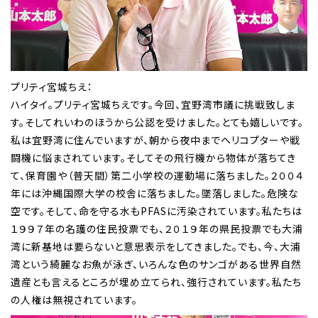
プリティ宮城ちえ：
ハイタイ。プリティ宮城ちえです。今回、宜野湾市議に挑戦致しま
す。そしてれいわのほうから公認を受けました。とても嬉しいです。
私は宜野湾に住んでいますが、朝から夜中までヘリコプターや戦
闘機に悩まされています。そしてその飛行機から物体が落ちてき
て、保育園や（普天間）第二小学校の運動場に落ちました。２００４
年には沖縄国際大学の校舎に落ちました。墜落しました。危険な
空です。そして、命を守る水もPFASに汚染されています。私たちは
１９９７年の名護の住民投票でも、２０１９年の県民投票でも大浦
湾に新基地は要らないと意思表示をしてきました。でも、今、大浦
湾という綺麗なお魚が泳ぎ、いろんな色のサンゴがある世界自然
遺産とも言えるところが埋め立てられ、強行されています。私たち
の人権は無視されています。