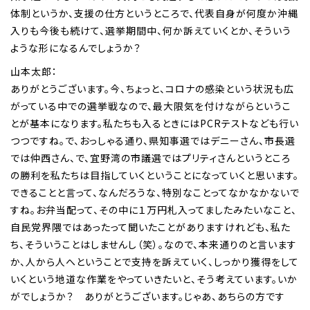
体制というか、支援の仕方というところで、代表自身が何度か沖縄
入りも今後も続けて、選挙期間中、何か訴えていくとか、そういう
ような形になるんでしょうか？
山本太郎：
ありがとうございます。今、ちょっと、コロナの感染という状況も広
がっている中での選挙戦なので、最大限気を付けながらというこ
とが基本になります。私たちも入るときにはPCRテストなども行い
つつですね。で、おっしゃる通り、県知事選ではデニーさん、市長選
では仲西さん、で、宜野湾の市議選ではプリティさんというところ
の勝利を私たちは目指していくということになっていくと思います。
できることと言って、なんだろうな、特別なことってなかなかないで
すね。お弁当配って、その中に１万円札入ってましたみたいなこと、
自民党界隈ではあったって聞いたことがありますけれども、私た
ち、そういうことはしませんし（笑）。なので、本来通りのと言います
か、人から人へということで支持を訴えていく、しっかり獲得をして
いくという地道な作業をやっていきたいと、そう考えています。いか
がでしょうか？ ありがとうございます。じゃあ、あちらの方です