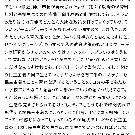
でもつい最近、仲川市長が発表されたように第２子以降の保育料
無料と高校生までの医療費無償化を所得制限なしで行う、そうい
ったやはり地方発でどんどん大胆な政策を打っていくっていう、そ
ういうブームが今、来てるかなと思っていますので。ぜひ私もこの
考えている教育政策ですとか、（中村）尊裕さんと被るんですけど、
ぜひインクルーシブ、もうすべて私の教育政策のもとはスウェーデ
ンの研究からきているので。やはりインクルーシブってのはもうあ
えて言わないけれども、それが当たり前だと思ってるから言わな
いだけなんですけれども、インクルーシブは当然だし、そしてやは
り民主主義の国で生きていく子どもたちを育てるのにあまりにも
民主主義のことを習わな過ぎるということを、自分の子どもたち
が学校でどんなことを習っているかっていうのをずっと見てきて。
そんな言ったら悪いですけど、縄文土器の話とか古墳の形とかを
一生懸命覚えさせられてるけども、え、でももうそれで時間切れで
現代史とか民主主義のところが、あと自習、自分で家で勉強してき
てっていう感じになってしまっているのが現状です。だから民主主
義のことを、民主主義で生きる、国で生きていかなければいけな
い子どもたちに、もっと実践的なトレーニングを受けさせるべきだ