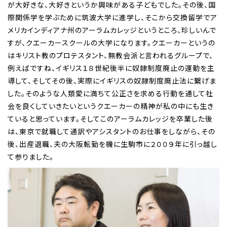
が大好きな、大好きというか興味がある子どもでした。その後、国
際関係学を学ぶために筑波大学に進学し、そこから交換留学でア
メリカインディアナ州のアーラムカレッジというところ、珍しいんで
すが、クエーカースクールの大学になります。クエーカーというの
はキリスト教のプロテスタント、無教会派と言われるグループで、
例えばですね、イギリス１８世紀後半に奴隷制度廃止の運動を主
導して、そしてその後、実際にイギリスの奴隷制度廃止法に繋げま
した。そのような人類愛に満ちて公正さを求める行動を通して社
会を良くしていきたいというクエーカーの精神が私の中にも生き
ていると思っています。そしてこのアーラムカレッジを卒業した後
は、東京で就職して通訳やアシスタントのお仕事をしながら、その
後、出産退職、夫の大阪転勤を機に生駒市に２００９年に引っ越し
て参りました。