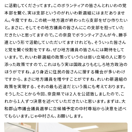
に活動してくださってます。このボランティアの皆さんとれいわの党
本部を繋ぐ、実は支部というのがれいわ新選組にはまだありませ
ん。今度ですね、この統一地方選が終わったら支部をぜひ作りたい
と。まさに、そしてその地方議員の皆さんにこの支部を担っていた
だきたいと思ってますので。この奈良でボランティアさんが今、勝手
連という形で活動していただいてますけれども、そういった皆さん
と党を繋ぐ役割をですね、ぜひ地方議員の皆さんには期待をして
います。で、れいわ新選組の政策っていうのは弱い立場の人に寄り
添った政策ですので、これはもう実は国政よりもむしろ地方政治の
ほうがですね、より身近に住民の皆さんに接する機会が多いわけ
ですから、まさに地方議員を増やすことがですね、れいわ新選組の
政策を実現する、それの最も近道だという風にも考えております。
そうしたことから今回、奈良県では２人を公認致しましたので、こ
れから１人ずつ決意を述べていただきたいと思います。まずは、大
和郡山市議会議員選挙に立候補予定の中村尊裕から決意を述べ
てもらいます。じゃ中村さん、お願いします。