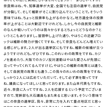
奈良県はね、今、知事選挙が大変、全国でも注目の選挙で、自民党
が分裂して、そして維新がそこに割り込んでということで。そういう
意味ではね、ちょっと投票率も上がるのかなと。地方選全体の投票
率が上がることは大歓迎ですけれども、しかし今の自民党と維新
のなんか戦いっていうのは我々からするとちょっとどうなのか？と
いうとこもありますし。冒頭申し上げた通り、やはりこの近畿ブロ
ックは維新の勢力が強くてですね、そして奈良もどんどん増えてい
る感じがします。２人が出る選挙区にもですね、維新の候補が立つ
ようですけれども。ぜひですね、このれいわの政策をですね、カジ
ノを進めたり、大阪でのカジノ反対運動はやはた愛さんが先頭に
立ってやってくれてるんですけど。やはりこの維新の政策とは違う、
そして自民党の政策とも違う、この我々のれいわの政策をですね、
しっかり２人には広めていただいて、そして必ず票を取ってです
ね、議員になってほしいと思っております。また山本代表もですね、
近々、奈良に入ってですね、２人を応援するという予定でございま
すので、党幹部も大石議員もまた来ると思います。そういう意味で
はこの奈良の選挙区、我々、非常に力を入れて重点地区だと思っ