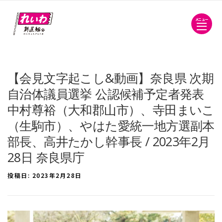
メニュー
【会見文字起こし&動画】奈良県 次期
自治体議員選挙 公認候補予定者発表
中村尊裕（大和郡山市）、寺田まいこ
（生駒市）、やはた愛統一地方選副本
部長、高井たかし幹事長 / 2023年2月
28日 奈良県庁
投稿日:
2023年2月28日