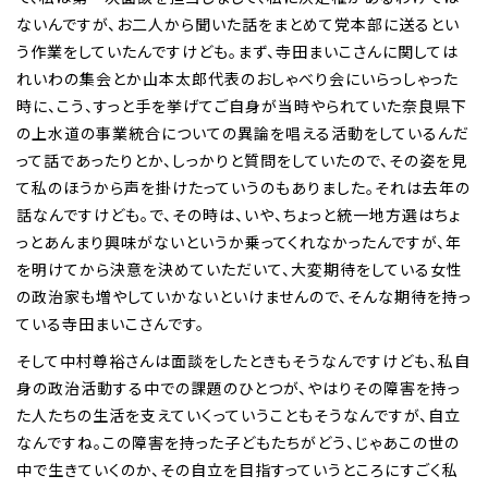
ないんですが、お二人から聞いた話をまとめて党本部に送るとい
う作業をしていたんですけども。まず、寺田まいこさんに関しては
れいわの集会とか山本太郎代表のおしゃべり会にいらっしゃった
時に、こう、すっと手を挙げてご自身が当時やられていた奈良県下
の上水道の事業統合についての異論を唱える活動をしているんだ
って話であったりとか、しっかりと質問をしていたので、その姿を見
て私のほうから声を掛けたっていうのもありました。それは去年の
話なんですけども。で、その時は、いや、ちょっと統一地方選はちょ
っとあんまり興味がないというか乗ってくれなかったんですが、年
を明けてから決意を決めていただいて、大変期待をしている女性
の政治家も増やしていかないといけませんので、そんな期待を持っ
ている寺田まいこさんです。
そして中村尊裕さんは面談をしたときもそうなんですけども、私自
身の政治活動する中での課題のひとつが、やはりその障害を持っ
た人たちの生活を支えていくっていうこともそうなんですが、自立
なんですね。この障害を持った子どもたちがどう、じゃあこの世の
中で生きていくのか、その自立を目指すっていうところにすごく私