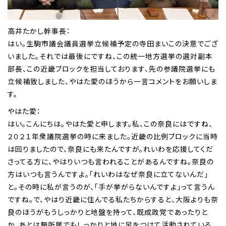
高井たかし幹事長：
はい。生駒市議会議員選挙立候補予定の寺田まいこの決意でござ
いました。それでは最後にですね、この統一地方選挙の選対副本
部長、この近畿ブロックを担当しております、先の参議院選挙にも
立候補致しました、やはた愛のほうから一言コメントをお願いしま
す。
やはた愛：
はい。こんにちは。やはた愛と申します。私、この奈良にはですね、
２０２１年衆議院選挙の時に来ました。近畿の比例ブロックに当時
は回りましたので、奈良にも来たんですが。れいわを応援してくだ
さってる方に、やはりいつも言われることがあるんですね。奈良の
方はいつも言うんですよ。「れいわはなぜ奈良に立てないんだ」
と。その時に私が言うのが、「手が挙がらないんですよ」って言うん
ですね。で、やはり近畿に住んでる私たちからすると、大阪よりも奈
良のほうがもうしっかりと地盤を持って、既成政党であったりと
か、あとは無所属でもしっかりと地に足をつけて活動されている、