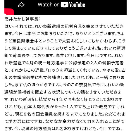
高井たかし幹事長：
はい。それでは、れいわ新選組の記者会見を始めさせていただき
ます。今日は本当にお集まりいただき、ありがとうございます。ちょ
うど奈良県議会中ということで大変お忙しいにもかかわらず、こう
して集まっていただきましてありがとうございます。私、れいわ新選
組で幹事長をしております、高井と申します。今日はですね、れい
わ新選組で４月の統一地方選挙に公認予定の２人の候補予定者
と、それからこの近畿ブロックを担当してくれている、やはた愛。去
年の参議院選挙にも立候補致しましたけれども、と一緒に参りま
した。まず私のほうからですね、今のこの奈良県で今回、れいわ新
選組が候補者を擁立する状況についてお話をさせていただきま
す。れいわ新選組、結党から４年がまもなく経とうとしております
けれども、山本太郎代表がたった１人で立ち上げた政党ですけれ
ども、現在８名の国会議員を擁するまでになりました。ただこれま
で地方選にはですね、なかなか余力がなくて力を入れることがで
きず、今、現職の地方議員は８名おりますけれども、今回ですね、