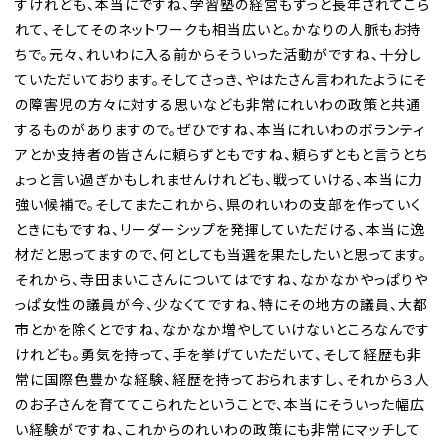
すけれども、本当にですね、学習塾の経営もずっと長年されてこら
れて、そしてそのネットワークも相当広いと。かなりの人脈もお持
ちで。元々、れいわに入る前からそういった活動がですね、十分し
ていただいております。そしてさっき、やはたさん言われたようにそ
の障害児の方々に対する思いなども非常にれいわの政策と共通
するものがありますので。ぜひですね、本当にれいわのボランティ
アとか支持者の皆さんに頼らずともですね、頼らずともと言うとち
ょっと言い過ぎかもしれませんけれども、戦っていける、本当に力
強い候補で。そしてまたこれから、県のれいわの支部を作っていく
ときにもですね、リーダーシップを発揮していただける、本当に逸
材だと思ってますので、何としても当選を果たしたいと思ってます。
それから、寺田まいこさんについてはですね、なかなかやっぱりや
っぱ女性の議員が今、少なくてですね、特にその地方の議員、大都
市とかを除くとですね、なかなか増やしていけないところなんです
けれども。勇気を持って、手を挙げていただいて、そして経歴も非
常に国際色豊かな経験、経歴を持っておられますし、それから３人
のお子さんを育ててこられたということで、本当にそういった幅広
い経験がですね、これからのれいわの政策にも非常にマッチして