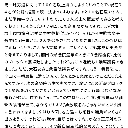
統一地方選に向けて１００名以上擁立しようということで、現在９
４名が公認・推薦で既に決まっております。あと１０名程度ですね、
まだ準備中の方もいますので、１００人以上の擁立ができると考え
ております。そうした中で今回、この奈良県からですね、まず大和
郡山市市議会選挙に中村尊裕（たかひろ）、それから生駒市議会
選挙に寺田まいこ、２人を公認させていただきました。この奈良は
ですね、私たち、これから党勢拡大していくためにも非常に重要だ
と考えておりまして。前回の衆議院選挙のときに３議席獲得、比例
のブロックで獲得致しましたけれども。この近畿も１議席獲得でき
ました。ただ、大石あきこ衆議院議員がですね、もう一番最後に、
全国で一番最後に滑り込んで、なんとか１議席ということだったも
んですから、次の衆議院選挙でもですね、確実にこの近畿ブロック
で１議席を取っていきたいと考えています。ただ、近畿はなかなか
維新が強い地域でありまして。この奈良もね、今度、知事選挙が維
新の候補が出て、なかなかいい得票数取るんじゃないかという風
に言われてますし、やはり今回、地方選にも維新の議員がたくさん
出るようですけれども。我々、維新とはですね、かなり正反対の政
策だと考えておりまして、その新自由主義的な考え方ではなくてで