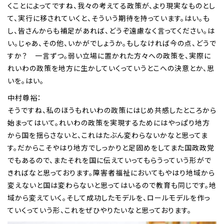
くことによってですね、我々の考えてる政策が、より現実なものとし
て、実行に移されていくと、そういう期待を持っています。はい。も
し、皆さんからも補足があれば、どうぞ遠慮なく言ってください。は
い。じゃあ、その他、いかがでしょうか。もしなければ今の点、どうで
すか？ 一言ずつ。弱い立場に置かれた方々への政策を、実際に
れいわの政策を地方に生かしていくっていうとこへの決意とか、思
いを。はい。
中村尊裕：
そうですね、私のほうもれいわの政策にはじめ共感したところから
始まってはいて。れいわの政策を実現するためにはやっぱり地方
から国を揺らさないと、これはたぶん変わらないかなと思ってま
す。だからこそやはり地方でしっかりと足固めをしてまた国政政党
でもあるので、またそれを国に伝えていってもらうっていう形がで
きればなと思っております。障害者福祉においてもやはり地域から
変えないと国は変わらないと思ってはいるので教育も同じです。地
域から変えていく。そして成功したモデルを、ロールモデルを作っ
ていくっていう形、これをぜひやりたいなと思っております。