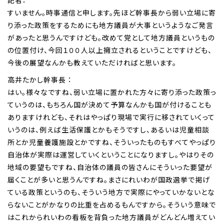
すいません。時事通信と申します。先ほど幹事長から弱い立場に寄
り添った政策をするためにも地方議員が大事というようなご発言
があったと思うんですけども。改めて党として地方議員というもの
の位置付け、今回１００人以上擁立されるということですけども、
今後の展望なんかも教えていただければと思います。
高井たかし幹事長 ：
はい。様々なですね、弱い立場に置かれた方々に寄り添った政策っ
ていうのは、もちろん国が決めて予算なんかも国が付けることも
ありますけれども、それはやっぱり現場で実行に移されていくって
いうのは、例えば生活保護とかもそうですし、あるいは児童相談
所とか児童養護施設とかですね、そういったものもすべてやっぱり
自治体が実際は運営していくということになりますし。やはりその
地域の要望もですね、自治体の議員の皆さんにそういった要望が
届くことが多いと思うんですね。まさにれいわが国政選挙で掲げ
ている政策というのも、そういう地方で実際にやっていかないとな
らないことがかなりの比重を占めるもんですから。そういう意味で
はこれかられいわの看板を背負った地方議員がどんどん増えてい