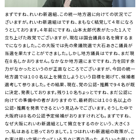
まずですね、れいわ新選組、この統一地方選に向けての状況でご
ざいますが。れいわ新選組はですね、まもなく結党して４年になろ
うとしております。４年前にですね、山本太郎代表がたった１人で
立ち上げた政党でございますが、現在は国会議員８名を擁するま
でになりました。この大阪では先の衆議院選で大石あきこ議員が
当選を果たすことができました。しかし地方議員はですね、まだ現
在８名しかおりません。なかなか地方選にまでですね、力を回す余
力がなかったというのが正直なところでございますが、今回の統一
地方選では１００名以上を擁立しようという目標を掲げて、候補者
選考して参りました。その結果、現在、党の公認・推薦で９４名が既
に決定、発表しております。残り１０名ちょっとですね、まだ公認に
向けての準備中の者がおりますので、最終的には１００名以上の
公認・推薦を発表できるという見込みでございます。そうした中で
大阪府は８名の公認予定候補がおりますけれども。まずですね、
なぜ大阪にれいわ新選組として擁立をするのかという、大きく３
つ、私はあると思っておりまして。１つはれいわ新選組の政策が、こ
れ実は弱い立場に立っている方々に寄り添った、そういった弱い立