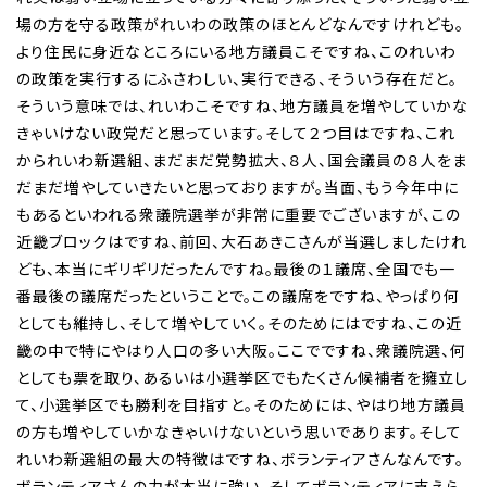
場の方を守る政策がれいわの政策のほとんどなんですけれども。
より住民に身近なところにいる地方議員こそですね、このれいわ
の政策を実行するにふさわしい、実行できる、そういう存在だと。
そういう意味では、れいわこそですね、地方議員を増やしていかな
きゃいけない政党だと思っています。そして２つ目はですね、これ
かられいわ新選組、まだまだ党勢拡大、８人、国会議員の８人をま
だまだ増やしていきたいと思っておりますが。当面、もう今年中に
もあるといわれる衆議院選挙が非常に重要でございますが、この
近畿ブロックはですね、前回、大石あきこさんが当選しましたけれ
ども、本当にギリギリだったんですね。最後の１議席、全国でも一
番最後の議席だったということで。この議席をですね、やっぱり何
としても維持し、そして増やしていく。そのためにはですね、この近
畿の中で特にやはり人口の多い大阪。ここでですね、衆議院選、何
としても票を取り、あるいは小選挙区でもたくさん候補者を擁立し
て、小選挙区でも勝利を目指すと。そのためには、やはり地方議員
の方も増やしていかなきゃいけないという思いであります。そして
れいわ新選組の最大の特徴はですね、ボランティアさんなんです。
ボランティアさんの力が本当に強い。そしてボランティアに支えら