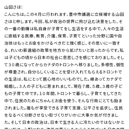
山田さほ：
こんにちは。この４月に行われます、豊中市議選に立候補する山田
さほと申します。今回、私が政治の世界に飛び込む決意をした、そ
の一番の動機は私自身が子育てをし生活をする中で、人々の生活
に直結する医療、教育、介護、保育、子育てといった分野に国や自
治体はもっとお金をかけるべきだと強く感じ、その思いに一致す
る、れいわ新選組の政策を地方から拡げたいと思ったからです。私
は子どもの頃から日本の社会に息苦しさを感じておりました。そし
て３０歳になってからカナダのトロントへ移りました。多様性、個性
が尊重され、自分らしくいることを受け入れてもらえるトロントで
の生活は、私にとって居心地のいいものでした。縁あってカナダで
結婚し、３人の子どもに恵まれまして、現在７歳、５歳、３歳の子ど
もの子育て中です。１０年間、トロントで暮らし、子育てをしてきた
中で、住民のためにちゃんとお金を使う、そんな行政にとても励ま
されました。誰もが享受できる子育て支援、公平さを追求し、住民
をなるべく分断させない街づくりがいかに大事か気が付きまし
た。そして日本の政治は、日本で生きる人に冷たいのではないかと