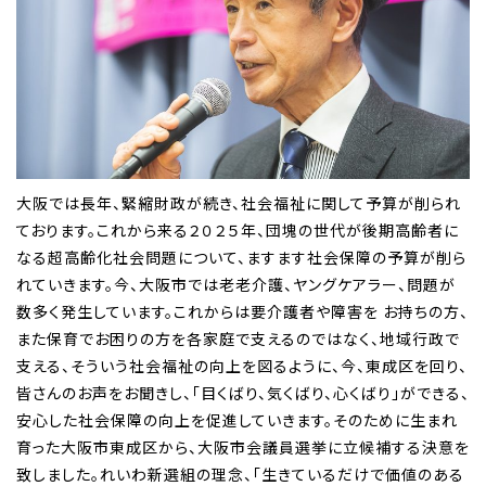
大阪では長年、緊縮財政が続き、社会福祉に関して予算が削られ
ております。これから来る２０２５年、団塊の世代が後期高齢者に
なる超高齢化社会問題について、ますます社会保障の予算が削ら
れていきます。今、大阪市では老老介護、ヤングケアラー、問題が
数多く発生しています。これからは要介護者や障害を お持ちの方、
また保育でお困りの方を各家庭で支えるのではなく、地域行政で
支える、そういう社会福祉の向上を図るように、今、東成区を回り、
皆さんのお声をお聞きし、「目くばり、気くばり、心くばり」ができる、
安心した社会保障の向上を促進していきます。そのために生まれ
育った大阪市東成区から、大阪市会議員選挙に立候補する決意を
致しました。れいわ新選組の理念、「生きているだけで価値のある