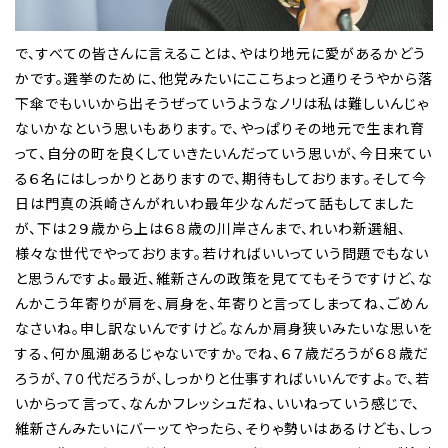
で、すべての皆さんに言えることは、やはり地元に愛があるかどう
かです。選挙のために、他党みたいにここちょっと通りそうやから落
下傘でもいいから出そうぜっていうようなノリは私は難しいんじゃ
ないかなという思いもあります。で、やっぱりその地元で生まれ育
って、自分の町を良くしていきたいんだっていう思いが、今日来てい
る６名にはしっかりとありますので、期待もしております。そして今
日は門真の浜崎さんがれいわ最年少なんだって話もしてました
が、下は２９歳から上は６８歳の川岸さんまで、れいわ新選組、
様々な世代でやっております。若ければいいっていう問題でもない
と思うんですよ。最近、維新さんの政策を見ててもそうですけど、な
んかこう年寄りが肩を、肩身を、年寄りと言ってしまってね、ごめん
なさいね。申し訳ないんですけど。なんか肩身狭いみたいな思いを
する、何か風潮あるじゃないですか。でね、６７歳だろうが６８歳だ
ろうが、７０代だろうが、しっかりと仕事すればいいんですよ。で、若
いからって言って、なんかフレッシュだね、いいねっていう感じで、
維新さんみたいにバーッてやったら、そりゃ勢いはあるけども、しっ