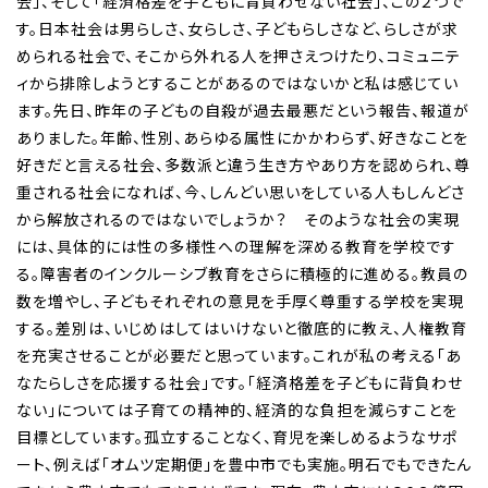
会」、そして「経済格差を子どもに背負わせない社会」、この２つで
す。日本社会は男らしさ、女らしさ、子どもらしさなど、らしさが求
められる社会で、そこから外れる人を押さえつけたり、コミュニテ
ィから排除しようとすることがあるのではないかと私は感じてい
ます。先日、昨年の子どもの自殺が過去最悪だという報告、報道が
ありました。年齢、性別、あらゆる属性にかかわらず、好きなことを
好きだと言える社会、多数派と違う生き方やあり方を認められ、尊
重される社会になれば、今、しんどい思いをしている人もしんどさ
から解放されるのではないでしょうか？ そのような社会の実現
には、具体的には性の多様性への理解を深める教育を学校です
る。障害者のインクルーシブ教育をさらに積極的に進める。教員の
数を増やし、子どもそれぞれの意見を手厚く尊重する学校を実現
する。差別は、いじめはしてはいけないと徹底的に教え、人権教育
を充実させることが必要だと思っています。これが私の考える「あ
なたらしさを応援する社会」です。「経済格差を子どもに背負わせ
ない」については子育ての精神的、経済的な負担を減らすことを
目標としています。孤立することなく、育児を楽しめるようなサポ
ート、例えば「オムツ定期便」を豊中市でも実施。明石でもできたん