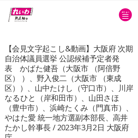
メニュー
【会見文字起こし&動画】大阪府 次期
自治体議員選挙 公認候補予定者発
表 かばた健吾（大阪市 （阿倍野
区） ）、野入俊二（大阪市 （東成
区））、山中たけし（守口市）、川岸
なるひと（岸和田市）、山田さほ
（豊中市）、浜崎たくみ（門真市）、
やはた愛 統一地方選副本部長、高井
たかし幹事長 / 2023年3月2日 大阪府
庁