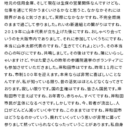
地元の信用金庫、そして現在は生保の営業関係なんですけども、
仕事を通じて何かうまくいけるかなと思うと、なかなかそれには
限界があると気づきまして。実際になかなかですね、不完全燃焼
のままで過ごして参りました。れいわ新選組との繋がりはですね、
２０１９年に山本代表が立ち上げた後にですね、おしゃべり会って
いうのを大阪市内でありまして、それに参加していくうちにですね、
本当に山本太郎代表のですね、「生きててくれよ」という、その本当
の心の叫びにですね、共鳴しまして。その後はですね、隣にいらっし
ゃいますけど、やはた愛さんの昨年の参議院選挙のボランティアに
も参加させていただきました。岸和田市はですね、昨年１１月にで
すね、市制１００年を迎えます。本来ならば非常に喜ばしいことな
んですが、私が知っている限り、昔の活気はほとんどなくなってきて
おります。寂しい限りです。国の主権はですね、皆さん国民です。岸
和田市で言えばですね、お年寄り、赤ちゃん、すべてですね、岸和田
市民が主体になるべきです。しかしですね、今、若者が流出し、人
口がどんどん減っていく中ですね、このままではですね、岸和田市
はどうなるのかっていう、廃れていくっていう思いが非常に募って
参りまして黙っていられなくなったっていうことがあります。私自身