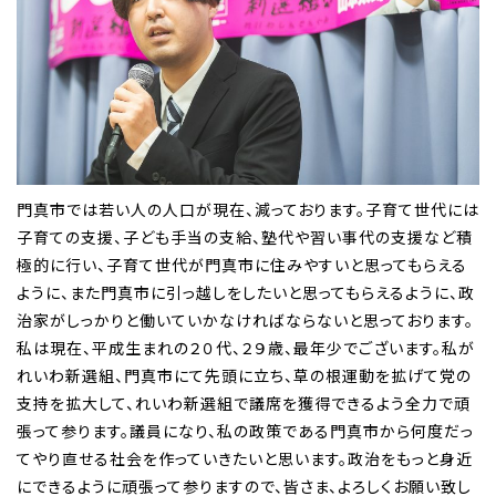
門真市では若い人の人口が現在、減っております。子育て世代には
子育ての支援、子ども手当の支給、塾代や習い事代の支援など積
極的に行い、子育て世代が門真市に住みやすいと思ってもらえる
ように、また門真市に引っ越しをしたいと思ってもらえるように、政
治家がしっかりと働いていかなければならないと思っております。
私は現在、平成生まれの２０代、２９歳、最年少でございます。私が
れいわ新選組、門真市にて先頭に立ち、草の根運動を拡げて党の
支持を拡大して、れいわ新選組で議席を獲得できるよう全力で頑
張って参ります。議員になり、私の政策である門真市から何度だっ
てやり直せる社会を作っていきたいと思います。政治をもっと身近
にできるように頑張って参りますので、皆さま、よろしくお願い致し