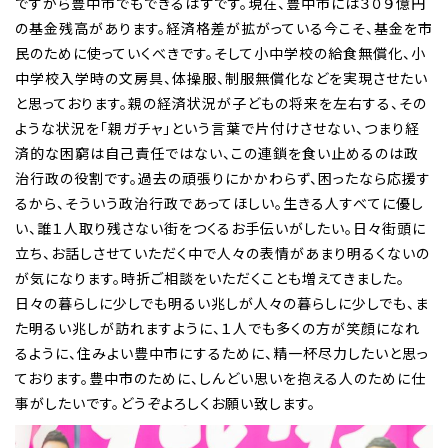
ですから豊中市でもできるはずです。現在、豊中市には３０９億円
の基金残高があります。経済格差が拡がっている今こそ、基金を市
民のために使っていくべきです。そして小中学校の給食無償化、小
中学校入学時の文房具、体操服、制服無償化などを実現させたい
と思っております。親の経済状況が子どもの将来を左右する、その
ような状況を「親ガチャ」という言葉で片付けさせない、つまり経
済的な困窮は自己責任ではない、この連鎖を食い止めるのは政
治行政の役割です。過去の頑張りにかかわらず、困ったなら応援す
るから、そういう政治行政であってほしい。生きる人すべてに優し
い、誰１人取り残さない街をつくるお手伝いがしたい。日々街頭に
立ち、お話しさせていただく中で人々の表情があまり明るくないの
が気になります。時折ご相談をいただくことも増えてきました。
日々の暮らしに少しでも明るい兆しが人々の暮らしに少しでも、ま
た明るい兆しが訪れますように、１人でも多くの方が笑顔になれ
るように、住みよい豊中市にするために、精一杯尽力したいと思っ
ております。豊中市のために、しんどい思いを抱える人のために仕
事がしたいです。どうぞよろしくお願い致します。