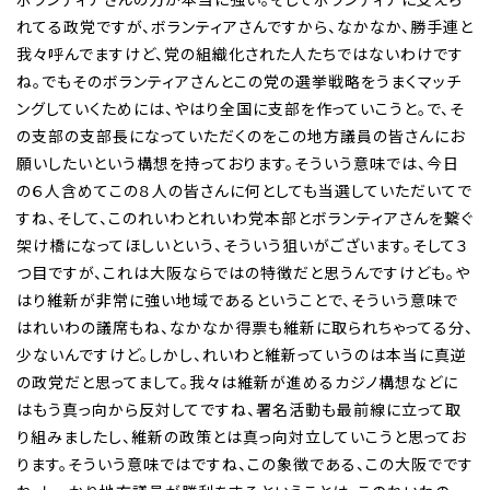
れてる政党ですが、ボランティアさんですから、なかなか、勝手連と
我々呼んでますけど、党の組織化された人たちではないわけです
ね。でもそのボランティアさんとこの党の選挙戦略をうまくマッチ
ングしていくためには、やはり全国に支部を作っていこうと。で、そ
の支部の支部長になっていただくのをこの地方議員の皆さんにお
願いしたいという構想を持っております。そういう意味では、今日
の６人含めてこの８人の皆さんに何としても当選していただいてで
すね、そして、このれいわとれいわ党本部とボランティアさんを繋ぐ
架け橋になってほしいという、そういう狙いがございます。そして３
つ目ですが、これは大阪ならではの特徴だと思うんですけども。や
はり維新が非常に強い地域であるということで、そういう意味で
はれいわの議席もね、なかなか得票も維新に取られちゃってる分、
少ないんですけど。しかし、れいわと維新っていうのは本当に真逆
の政党だと思ってまして。我々は維新が進めるカジノ構想などに
はもう真っ向から反対してですね、署名活動も最前線に立って取
り組みましたし、維新の政策とは真っ向対立していこうと思ってお
ります。そういう意味ではですね、この象徴である、この大阪でです