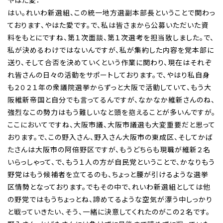
やはた愛：
はい。れいわ新選組、この統一地方選副本部長ということで関わっ
ております、やはた愛です。で、私は皆さまから公募いただいた資
料をもとにですね、第１次面談、第１次選考を担当致しました。で、
私が決めるわけではないんですが、私が集約した内容を党本部に
送り、そして合否を決めていくという作業に関わり、現在はそれぞ
れ皆さんの日々の活動をサポートしております。で、やはり私自身
も２０２１年の衆議院選挙からずっと大阪で活動していて、もう大
阪維新帝国と自分でも言ってるんですが、なかなか維新さんのね、
強烈なこの勢力はもう難しいなと頭を抱えることが多いんですが。
ここにおいてですね、大阪市議、大阪市議選も大変重要だと思って
おります。で、この野入さん、野入さん大阪市の東成区、そしてかば
たさんは大阪市の阿倍野区ですが、もうどちらも現職が維新２名
いらっしゃって、で、もう１人の方が自民党ということで、かなりもう
野党はもう候補者を立てるのも、ちょっと腰が引けるような選挙
区情勢となっております。でもその中で、れいわ新選組としては他
の野党ではもうちょっとね、諦めてるような空気が漂う中しっかり
と戦っていきたい、そう、一緒に決意してくれたのがこの２名です。