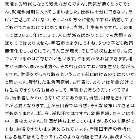
就職する時代になって残念ながらですね、景気が悪くなってです
ね、就職氷河期に入ってしまいました。仕事は十分にできない。だ
けど生活していけない、そういった方々に絶対ですね、結婚して子
どもができるわけではありません。当然、出生率もですね、このま
までは２０２１年は１.３で、人口が減るばかりです。でも悲観する
ばかりではありません。明石市のようにですね、５つの子ども政策
無償化をし、さらにそれで人口が増え、そして税収も上がり、活気
づいているのはご存じだと思います。やる気があればできます。地
方から国へ、国から地方へ、その相互のですね、間を生かしながら
ですね、財源をがっちり取るということで前に向けるのではないか
と思います。疲弊した生活困窮者、お年寄り、あるいは年金だけで
は生活できない方も含めまして、障害をお持ちの方、すべてです
ね、当事者しかわからないことにあります。当然、目線を合わすこ
とが必要となります。上から目線では当然、そんな政策はできるは
ずもありません。私、今、岸和田ではですね、幼保再編、あるいは小
中一貫校のですね、計画が持ち上がっていますが、多くの市民がで
すね、納得できないまま進められています。岸和田市庁の老朽化
による建て替えもそうです。このような問題をですね、解決すべく