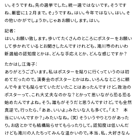
い。そうですね。先の選挙でした。統一選ではないです。そうです
ね、厳密に１２月まで。そ」うですね。はい。今年ではない。はい。そ
の他いかがでしょうか。じゃあお願いします。はい。
記者：
はい。お願い致します。歩いてたくさんのところにポスターをお願い
して歩かれているとお聞きしたんですけれども、滝川市のれいわ
新選組の認知度とかは、どんな手応えとか、どんな感じですか？
たかはし江海子：
ありがとうございます。私はポスターを貼りに行くっていうのは初
めてだったので。演奏会のポスターとかはね、いろんなところに頼
んで今までも貼らせていただいたことはあったんですけど。政治の
ポスターって、これ大丈夫なのかな？とかって思いながら恐る恐る
始めたんですよね。そう。誰もがそうだと思うんですけど。でも全然
真逆で。行ったら、「ああ、いいよ」みたいな人も多くて。「え？ 本
当にいいんですか？」みたいなね。（笑）そういうやりとりがあった
り。お店とかでも結構貼らせてもらったりして。認知度は低いんだ
けども滝川の人たちってみんな温かいので。本当、私、大好きなん