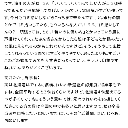
です、滝川の人がね。うん。「いいよ、いいよ」って若い人がこう頑張
ってるんだから応援してあげようよっていう雰囲気がすごい強いで
す。今日もゴミ拾いしながらこっちまで来たんですけど。銀行の前
とかでゴミ拾いしてたら、もういろんな人が、「おお、ゴミ拾いして
んの？ 頑張ってね」とか、「若いのに偉いね」とかいっていう風に
声掛けてくれて。たぶん皆さんからしたら私は子どもとか孫みたい
な風に見られるのかもしれないんですけど。そう、そうやって応援
してくれるっていう面ではすごくやりやすい、思ったよりも。すごい
こわごわ始めてみても大丈夫だったっていう、そういう印象です
ね。はい。ありがとうございます。
高井たかし幹事長：
実は北海道はですね、結構、れいわ新選組の認知度、得票率もで
すね、全国平均すると３％台くらいですけど、北海道４％超えてる
市が多くてですね。そういう意味では、元々のれいわを応援してく
ださってる方の数は全国の中でも多いと思いますので、ぜひ全員
当選を目指したいと思います。はい。その他ご質問、はい。じゃあ、
お願いします。