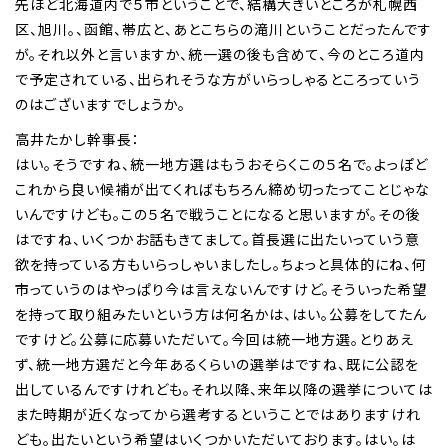
先ほど北海道内で５市ということで、結構大きいところが札幌西
区、旭川。、函館、帯広と、あとこちらの滝川ということだったんです
が。それ以外と言いますか、統一選の後も含めて、今のところ道内
で予定されている、出られそうな方がいらっしゃるところっていう
のはございますでしょうか。
高井たかし幹事長：
はい。そうですね、統一地方選はもうおそらくこの５名で。よっぽど
これから良い候補が出てくればもちろん締め切ったってことじゃな
いんですけども。この５名で戦うことになると思いますが。その後
はですね、いくつかお話もきてまして。首長選に出たいっていう意
欲を持っている方もいらっしゃいましたし。ちょっと具体的にね、何
市っていうのはやっぱり今は言えないんですけど。そういった希望
を持って取り組みたいという方は何名かは、はい。公募をしてたん
ですけど。公募に応募いただいて。今回は統一地方選。とりあえ
ず、統一地方選だと今年あるくらいの選挙はですね、既に公認を
出しているんですけれども。それ以降、来年以降の選挙については
また時期が近くなってから選考するということではありますけれ
ども。出たいという希望はいくつかいただいております。はい。は