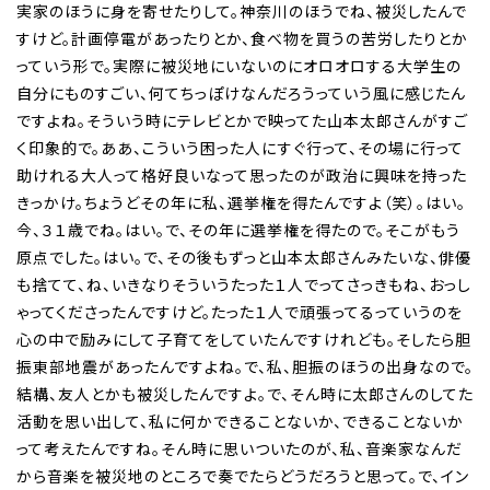
実家のほうに身を寄せたりして。神奈川のほうでね、被災したんで
すけど。計画停電があったりとか、食べ物を買うの苦労したりとか
っていう形で。実際に被災地にいないのにオロオロする大学生の
自分にものすごい、何てちっぽけなんだろうっていう風に感じたん
ですよね。そういう時にテレビとかで映ってた山本太郎さんがすご
く印象的で。ああ、こういう困った人にすぐ行って、その場に行って
助けれる大人って格好良いなって思ったのが政治に興味を持った
きっかけ。ちょうどその年に私、選挙権を得たんですよ（笑）。はい。
今、３１歳でね。はい。で、その年に選挙権を得たので。そこがもう
原点でした。はい。で、その後もずっと山本太郎さんみたいな、俳優
も捨てて、ね、いきなりそういうたった１人でってさっきもね、おっし
ゃってくださったんですけど。たった１人で頑張ってるっていうのを
心の中で励みにして子育てをしていたんですけれども。そしたら胆
振東部地震があったんですよね。で、私、胆振のほうの出身なので。
結構、友人とかも被災したんですよ。で、そん時に太郎さんのしてた
活動を思い出して、私に何かできることないか、できることないか
って考えたんですね。そん時に思いついたのが、私、音楽家なんだ
から音楽を被災地のところで奏でたらどうだろうと思って。で、イン