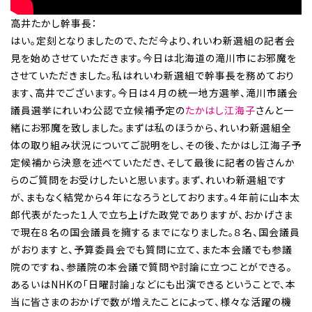
高井たかし幹事長：
はい。定刻となりましたので、ただ今より、れいわ新選組の記者会
見を始めさせていただきます。今日は北海道の滝川市にお邪魔を
させていただきました。私はれいわ新選組で幹事長を務めており
ます、高井でございます。今日は４月の統一地方選挙、滝川市議会
議員選挙にれいわ公認で立候補予定の
たかはし江海子
さんと一
緒にお邪魔を致しました。まずは私のほうから、れいわ新選組全
体の取り組み状況についてご説明をし、その後、たかはし江海子予
定候補から決意を述べていただき、そして最後に記者の皆さんか
らのご質問をお受けしたいと思います。まず、れいわ新選組です
が、まもなく結党から４年になろうとしております。４年前に山本太
郎代表がたった１人で立ち上げた政党でありますが、おかげさま
で現在８名の国会議員を擁するまでになりました。８名、国会議員
がおりますと、予算委員会でも質問に立て、また本会議でも参議
院のですね、参議院の本会議で質問や討論に立つことができる。
あるいはNHKの「日曜討論」などにも出演できるということで、本
当に皆さまのおかげで数が増えたことによって、様々な活躍の機