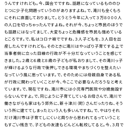
うんですけれども。今、国会でですね、話題になっているもののひ
とつに少子化問題っていうのがありますよね。で、滝川も全くもろ
にそれに直面しておりまして。とうとう今年に入って３万８０００人
の人口を切っちゃったんですよね。それが今、ちょっと市民のほうで
も話題にはなってまして、大変ちょっと危機感を市民も強めている
ところです。で、私はコロナ禍でですね、３人子どもを、３人目を出
産したんですけれども。そのときに滝川はやっぱり子育てする上で
当事者側に立った目線の行政が不十分だなっていうことを感じて
きました。２歳と６歳と８歳の子どもが私おりまして、その滝川っ子
が輝けるような行政で後押しできる環境やまちづくりを整えたい
なっていう風に思っています。で、そのためには母親自身である私
が行政に関わっていくことが今、今ここで必要なんだろうなと考え
ています。で、現在ですね、滝川市には小児専門医院や分娩施設す
らないんですよ。で、同じように子育てしているお母さんで、滝川で
働きながらも家はもう郊外に、新十津川（町）さんだったりね、そう
いう所に建ててしまったという人も多いんですね。で、やはりそれ
だけ滝川市は子育てしにくいと周りから思われてるっていうこと
もすごい残念で、子どもの友達もどんどん転校してると。今、３月で