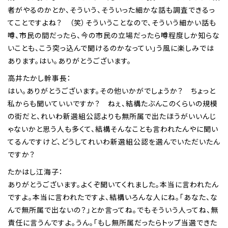
者がやるのかとか、そういう、そういった細かな話も調査できるっ
てことですよね？ （笑）そういうことなので、そういう細かい話も
噂、市民の間だったら、今の市民の立場だったら噂程度しか知らな
いことも、こう突っ込んで聞けるのかなってい」う風に楽しみでは
あります。はい。ありがとうございます。
高井たかし幹事長：
はい。ありがとうございます。その他いかがでしょうか？ ちょっと
私からも聞いていいですか？ ねぇ、結構たぶんこのくらいの規模
の街だと、れいわ新選組公認よりも無所属で出たほうがいいんじ
ゃないかと思う人も多くて、結構そんなことも言われたんやに聞い
てるんですけど、どうしてれいわ新選組公認を選んでいただいたん
ですか？
たかはし江海子：
ありがとうございます。よくぞ聞いてくれました。本当に言われたん
ですよ。本当に言われたですよ、結構いろんな人にね。「あなた、な
んで無所属で出ないの？」とか言ってね。でもそういう人ってね、無
責任に言うんですよ。うん。「もし無所属だったらトップ当選できた