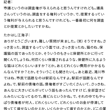
記者：
市議というのは調査権が与えられると思うんですけれども。議員
さんっていうのは。調査をする権利っていうか、で、提案するってい
う権利が与えられると思うんですけれども、一番最初に何を調査
とか提案とかしたいですかね。
たかはし江海子：
ありがとうございます。難しい質問が来ました。（笑）そうですね。さ
っき言った、調査するっていう面では、さっき言ったね、猫のね、保
護猫の話であったりとか、そういうのもきっと保健所とかに行って
聞くんでしょうね。何匹くらい保護されるような、保健所に入るよう
な猫はどれくらいいますか？とか。あとどれくらい費用がかかるも
んなんですか？とか。そういうことも聞きたいし。あと最近、滝川市
ではね、市民で話題なのは駅前なんですよ。駅前が話題なんです
よね。で、駅前の債権の話。債権者がすごいたくさんいて、さっきね、
あんなに大きいビルがっていう話もあったんですけど、全部空きビ
ルみたいになってるので。廃ビルというかね。で、それの中でもやっ
ぱり債権者が何人、どれくらいいて、どれくらいのお金が停滞して
残ってて壊せないのかとか、いくらかかって壊すのかとか、どこの業