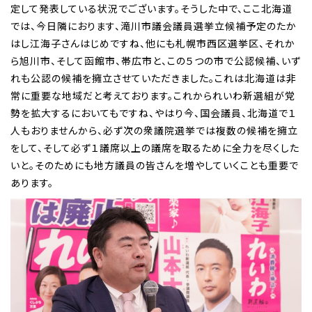
定して発表している状況でございます。そうした中で、ここ北海道
では、今日隣におります、滝川市議会議員選挙立候補予定のたか
はし江海子さんはじめですね、他にも札幌市西区選挙区、それか
ら旭川市、そして函館市、帯広市と、この５つの市で公認候補、いず
れも公認の候補を擁立させていただきました。これは北海道は非
常に重要な地域だと考えております。これかられいわ新選組が党
勢を拡大するにおいてもですね、やはり今、国会議員、北海道で１
人もおりませんから、必ず次の衆議院選挙では複数の候補を擁立
をして、そして必ず１議席以上の議席を取るために全力を尽くした
いと。そのためにも地方議員の皆さんを増やしていくことも重要で
あります。