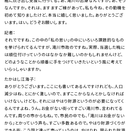
緒に炊き出し支援に行ってる。あ、滝川の出身なんですか。あ、そう
なんですか。それは、ますますご縁があって。私も今ね、その動機を
初めて知りましたけど、本当に嬉しく思いました。ありがとうござ
います。はい。どうぞお願いします。
記者：
それでですね、この中の「私の思い」の中にいろいろ課題的なもの
を挙げられてるんですが、滝川市政のですね。実際、当選した暁に
は順位付けっていうのはなかなか難しいのかもしれませんけど、
どのようなことから順番に手をつけていきたいという風に考えて
いらっしゃいますか。
たかはし江海子：
ありがとうございます。ここにも書いてあるんですけれども、人口
減少はね、とにかく激しいので、まずここからなんとかしなければ
いけない。けども、それにはやはり財源というのが必要になってく
るんですよね、うん。お金がない街ってすごい滝川市、言われてる
んです。周りの市からもね。で、市民の中でも、「滝川はお金がない
から」とかっていう声も、すごい多数あるので。やはり財源づくりが
できる街。こう国と違って市っていうのは、やはりね、限られた財源