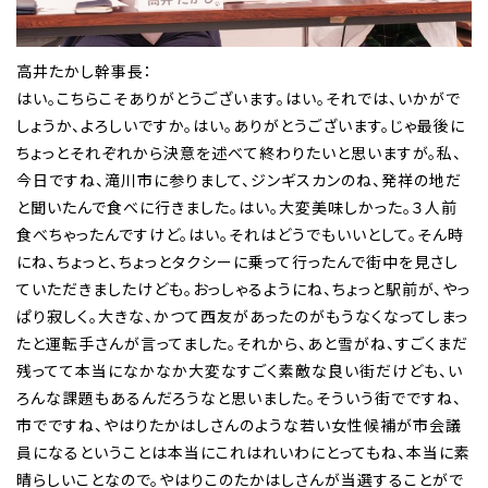
高井たかし幹事長：
はい。こちらこそありがとうございます。はい。それでは、いかがで
しょうか、よろしいですか。はい。ありがとうございます。じゃ最後に
ちょっとそれぞれから決意を述べて終わりたいと思いますが。私、
今日ですね、滝川市に参りまして、ジンギスカンのね、発祥の地だ
と聞いたんで食べに行きました。はい。大変美味しかった。３人前
食べちゃったんですけど。はい。それはどうでもいいとして。そん時
にね、ちょっと、ちょっとタクシーに乗って行ったんで街中を見さし
ていただきましたけども。おっしゃるようにね、ちょっと駅前が、やっ
ぱり寂しく。大きな、かつて西友があったのがもうなくなってしまっ
たと運転手さんが言ってました。それから、あと雪がね、すごくまだ
残ってて本当になかなか大変なすごく素敵な良い街だけども、い
ろんな課題もあるんだろうなと思いました。そういう街でですね、
市でですね、やはりたかはしさんのような若い女性候補が市会議
員になるということは本当にこれはれいわにとってもね、本当に素
晴らしいことなので。やはりこのたかはしさんが当選することがで