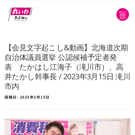
メニュー
【会見文字起こし&動画】北海道次期
自治体議員選挙 公認候補予定者発
表 たかはし江海子（滝川市）、高
井たかし幹事長 / 2023年3月15日 滝川
市内
投稿日:
2023年3月15日