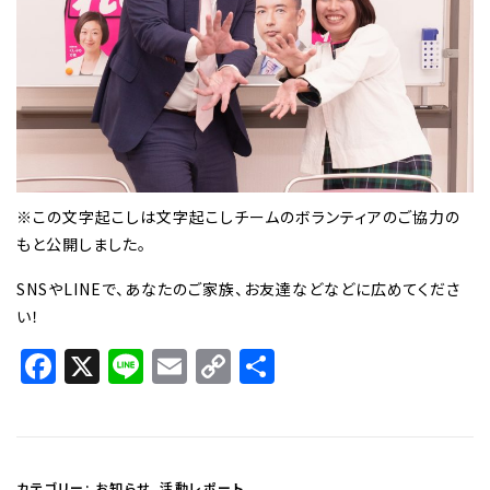
※この文字起こしは文字起こしチームのボランティアのご協力の
もと公開しました。
SNSやLINEで、あなたのご家族、お友達などなどに広めてくださ
い！
Facebook
X
Line
Email
Copy
共
Link
有
カテゴリー:
お知らせ
、
活動レポート