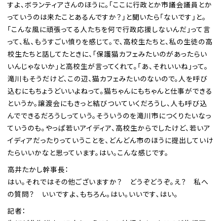
すよ、ボランティアさんのほうに。「ここに行政とか市議会議員とか
っていうのは来たことあるんですか？」と聞いたら「ないです」と。
「こんな風に頑張ってる人たちを何で行政応援しないんだ」って言
って、私、もうすごい憤りを感じて。で、高校生たちと、私の生徒の高
校生たちと話してたときに、「保護猫カフェみたいのがあったらい
いんじゃないか」と高校生が言ってくれて。「あ、それいいね」って。
滝川もそうだけど、この辺、猫カフェみたいのないので。人を呼び
込むにもちょうどいいよねって。猫ちゃんにもちゃんと仕事ができる
というか。譲渡会にもきっと結びついていくだろうし、人も呼び込
んでできるだろうしっていう。そういうのを滝川市につくりたいなっ
ていうのも。やっぱ若いアイディア、高校生からでしたけど、若いア
イディアだったりっていうことを、どんどん市のほうに提出していけ
たらいいかなと思っています。はい。こんな感じです。
高井たかし幹事長：
はい。それではその他ございますか？ どうぞどうぞ。え？ 私へ
の質問？ いいですよ、もちろん。はい。いいです、はい。
記者：