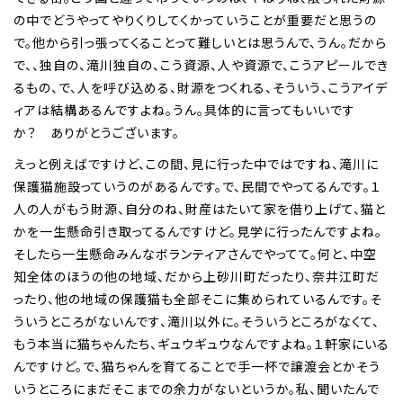
の中でどうやってやりくりしてくかっていうことが重要だと思うの
で。他から引っ張ってくることって難しいとは思うんで、うん。だから
で、、独自の、滝川独自の、こう資源、人や資源で、こうアピールでき
るもの、で、人を呼び込める、財源をつくれる、そういう、こうアイデ
ィアは結構あるんですよね。うん。具体的に言ってもいいです
か？ ありがとうございます。
えっと例えばですけど、この間、見に行った中ではですね、滝川に
保護猫施設っていうのがあるんです。で、民間でやってるんです。１
人の人がもう財源、自分のね、財産はたいて家を借り上げて、猫と
かを一生懸命引き取ってるんですけど。見学に行ったんですよね。
そしたら一生懸命みんなボランティアさんでやってて。何と、中空
知全体のほうの他の地域、だから上砂川町だったり、奈井江町だ
ったり、他の地域の保護猫も全部そこに集められているんです。そ
ういうところがないんです、滝川以外に。そういうところがなくて、
もう本当に猫ちゃんたち、ギュウギュウなんですよね。１軒家にいる
んですけど。で、猫ちゃんを育てることで手一杯で譲渡会とかそう
いうところにまだそこまでの余力がないというか。私、聞いたんで