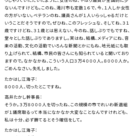
っしゃっていただいたように、女性のね、やはり議員が全国的に少
ないんですけども。このね、滝川市も定数１６で、今、１人しか女性
の方がいない。ベテランのね、議員さんが１人いらっしゃるだけと
いうことだそうですので。ぜひね、このフレッシュな、そしてね、３１
歳ですけどね、３１歳とは思えない、今のね、話しぶりでもですね、
堂々とした話しぶりでありますし。実はね、結構、メディアにね、音
楽の活動、文化の活動でいろんな新聞とかにもね、地元紙にも取
り上げられて、結構、市民の皆さんにも知られていると聞いており
ますので。なかなかね、こういう人口３万４０００人。８０００人か。
ごめんなさい。失礼しました。
たかはし江海子：
８０００人、切ったとこですね。
高井たかし幹事長：
そうか。３万８０００人を切ったね、この規模の市でれいわ新選組
が１議席取るって本当になかなか大変なことなんですけれども、
私は十分、必ず勝てるとそう確信をして。
たかはし江海子：