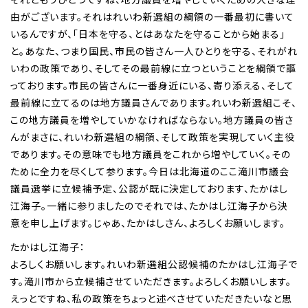
由がございます。それはれいわ新選組の綱領の一番最初に書いて
いるんですが、「日本を守る、とはあなたを守ることから始まる」
と。あなた、つまり国民、市民の皆さん一人ひとりを守る、それがれ
いわの政策であり、そしてその最前線に立つということを綱領で謳
っております。市民の皆さんに一番身近にいる、寄り添える、そして
最前線に立てるのは地方議員さんであります。れいわ新選組こそ、
この地方議員を増やしていかなければならない。地方議員の皆さ
んがまさに、れいわ新選組の綱領、そして政策を実現していく主役
であります。その意味でも地方議員をこれから増やしていく。その
ために全力を尽くして参ります。今日は北海道のここ滝川市議会
議員選挙に立候補予定、公認が既に決定しております、たかはし
江海子。一緒に参りましたのでそれでは、たかはし江海子から決
意を申し上げます。じゃあ、たかはしさん、よろしくお願いします。
たかはし江海子：
よろしくお願いします。れいわ新選組公認候補のたかはし江海子で
す。滝川市から立候補させていただきます。よろしくお願いします。
えっとですね、私の政策をちょっと述べさせていただきたいなと思