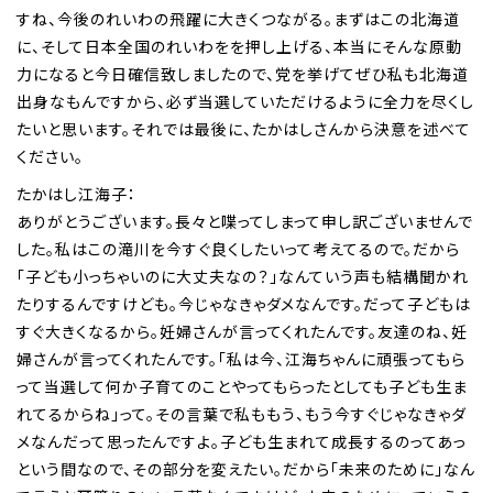
すね、今後のれいわの飛躍に大きくつながる。まずはこの北海道
に、そして日本全国のれいわをを押し上げる、本当にそんな原動
力になると今日確信致しましたので、党を挙げてぜひ私も北海道
出身なもんですから、必ず当選していただけるように全力を尽くし
たいと思います。それでは最後に、たかはしさんから決意を述べて
ください。
たかはし江海子：
ありがとうございます。長々と喋ってしまって申し訳ございませんで
した。私はこの滝川を今すぐ良くしたいって考えてるので。だから
「子ども小っちゃいのに大丈夫なの？」なんていう声も結構聞かれ
たりするんですけども。今じゃなきゃダメなんです。だって子どもは
すぐ大きくなるから。妊婦さんが言ってくれたんです。友達のね、妊
婦さんが言ってくれたんです。「私は今、江海ちゃんに頑張ってもら
って当選して何か子育てのことやってもらったとしても子ども生ま
れてるからね」って。その言葉で私ももう、もう今すぐじゃなきゃダ
メなんだって思ったんですよ。子ども生まれて成長するのってあっ
という間なので、その部分を変えたい。だから「未来のために」なん