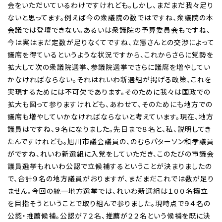
会をいただいているわけですけれども。しかし、まだまだ我々足り
ないと思ってます。例えば今の衆議院の数ではですね、衆議院の本
会議では登壇できない。あるいは衆議院の予算委員会もですね、
今は実はまだ定数が足りなくてですね、立憲さんとの交渉によって
議席を得ているというような状況ですから、これからさらに党勢を
拡大して次の衆議院選挙、参議院選挙でさらに議席を増やしてい
かなければならない。それはれいわ新選組が掲げる政策、これを
実現するためには不可欠であります。そのために我々は国政での
拡大も図って参りますけれども、あわせて、そのためにも地方での
議席も増やしていかなければならないと考えています。現在、地方
議員はですね、９名になりました。先日まで８名と、私、説明してき
たんですけれども。旭川市議会議員の、のむらパターソン和孝議員
がですね、れいわ新選組に入党をしていただき、このたびの市議会
議員選挙もれいわ公認で立候補するということが決まりましたの
で、合計９名の地方議員がおりますが、まだまだこれでは数が足り
ません。今回の統一地方選挙では、れいわ新選組は１００名擁立
を目指そうということで取り組んで参りました。現時点で９４名の
公認・推薦候補。公認が７２名、推薦が２２名という候補を既に決