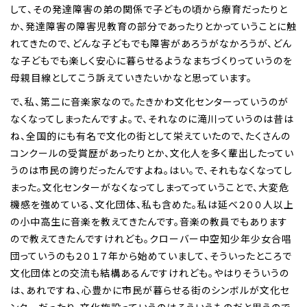
して、その発達障害の弟の関係で子どもの頃から療育だったりと
か、発達障害の障害児教育の部分であったりとかっていうことに触
れてきたので、どんな子どもでも障害があろうがなかろうが、どん
な子どもでも楽しく安心に暮らせるようなまちづくりっていうのを
母親目線としてこう訴えていきたいかなと思っています。
で、私、第二に音楽家なので。たきかわ文化センターっていうのが
なくなってしまったんですよ。で、それなのに滝川っていうのは昔は
ね、全国的にも有名で文化の街として栄えていたので、たくさんの
コンクールの受賞歴があったりとか、文化人を多く輩出したってい
うのは市民の誇りだったんですよね。はい。で、それもなくなってし
まった。文化センターがなくなってしまってっていうことで、大変危
機感を強めている、文化団体、私も含めた。私は延べ２００人以上
の小中高生に音楽を教えてきたんです。音楽の教員でもあります
ので教えてきたんですけれども。クローバー中空知少年少女合唱
団っていうのも２０１７年から始めていまして、そういったところで
文化団体との交流も結構あるんですけれども。やはりそういうの
は、あれですね、心豊かに市民が暮らせる街のシンボルが文化セ
ンターだったり、文化施設っていうのはそういうものだと思うので。