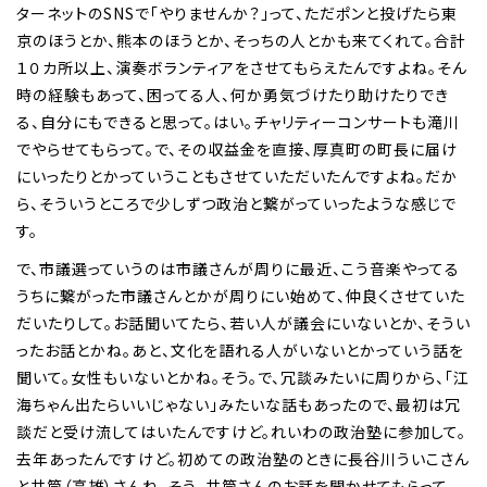
ターネットのSNSで「やりませんか？」って、ただポンと投げたら東
京のほうとか、熊本のほうとか、そっちの人とかも来てくれて。合計
１０カ所以上、演奏ボランティアをさせてもらえたんですよね。そん
時の経験もあって、困ってる人、何か勇気づけたり助けたりでき
る、自分にもできると思って。はい。チャリティーコンサートも滝川
でやらせてもらって。で、その収益金を直接、厚真町の町長に届け
にいったりとかっていうこともさせていただいたんですよね。だか
ら、そういうところで少しずつ政治と繋がっていったような感じで
す。
で、市議選っていうのは市議さんが周りに最近、こう音楽やってる
うちに繋がった市議さんとかが周りにい始めて、仲良くさせていた
だいたりして。お話聞いてたら、若い人が議会にいないとか、そうい
ったお話とかね。あと、文化を語れる人がいないとかっていう話を
聞いて。女性もいないとかね。そう。で、冗談みたいに周りから、「江
海ちゃん出たらいいじゃない」みたいな話もあったので、最初は冗
談だと受け流してはいたんですけど。れいわの政治塾に参加して。
去年あったんですけど。初めての政治塾のときに長谷川ういこさん
と井筒（高雄）さんね。そう、井筒さんのお話を聞かせてもらって。