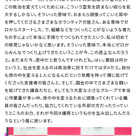
この政治を変えていくためには、こういう空気を読まない奴らを拡
大するしかない。そういった意味で、おまえら頑張ってこいと背中
を押してくださるさまざまなボランティアの皆さん、ある意味でゼ
ロからスタートした、で、組織などをつくったことがないような者た
ちの手によって本当に手探りでつくられてきたという、私は初めて
の政党じゃないかなと思います。そういった意味で、本当にゼロか
らみんなでつくり上げてきたということが今、この途上なんだろう
と。まだまだ今、途中だと思うんですけれども。はい。要因は何か
というと、社会を変えるのは政治家に託すだけではダメだと。自分
も世の中を変える１人になるんだという気概を持って横に拡げて
くださった支援者の皆さんと、そして、国会の中でさまざまな闘い
を拡げてきた議員たちと、そしてもう大変な小さなグループで本当
に作業量が多い中、世の中を変えるために頑張ってくれている職
員の皆さんだったり、協力してくれている外部の方だったりってい
うところのお力、それが今回９議席というものを生み出したんだろ
うなという風に思います。