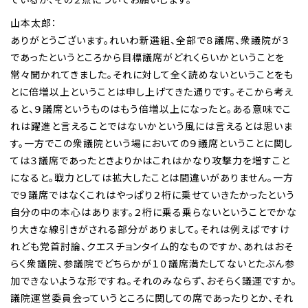
山本太郎：
ありがとうございます。れいわ新選組、全部で８議席、衆議院が３
であったというところから目標議席がどれくらいかということを
常々聞かれてきました。それに対して全く読めないということをも
とに倍増以上ということは申し上げてきた通りです。そこから考え
ると、９議席というものはもう倍増以上になったと。ある意味でこ
れは躍進と言えることではないかという風には言えるとは思いま
す。一方でこの衆議院という場においての９議席ということに関し
ては３議席であったときよりかはこれはかなり攻撃力を増すこと
になると。戦力としては拡大したことは間違いがありません。一方
で９議席ではなくこれはやっぱり２桁に乗せていきたかったという
自分の中の本心はあります。２桁に乗る乗らないということでかな
り大きな線引きがされる部分がありまして。それは例えばですけ
れども党首討論、クエスチョンタイム的なものですか、あれはおそ
らく衆議院、参議院でどちらかが１０議席満たしてないとたぶん参
加できないような形ですね。それのみならず、おそらく議運ですか。
議院運営委員会っていうところに関しての席であったりとか、それ