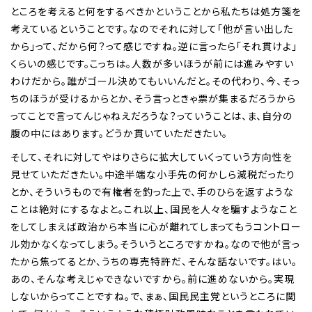
ところを考えると何をするべきかということから私たちは処方箋を
考えているということです。なのでそれに対して「他が言い出した
から」って、だから何？って感じですね。逆に言ったら「それ貫けよ」
くらいの感じです。こっちは。人数が多いほうが前には進みやすい
わけだから。誰がゴール決めてもいいんだと。その代わり、今、そっ
ちのほうが受けるからとか、そう言っときゃ票が集まるだろうから
ってことで言ってんじゃねえだろうな？っていうことは、ま、自分の
腹の中にはあります。どうか貫いていただきたい。
そして、それに対してやはりさらに拡大していくっていう方向性を
見せていただきたい。中途半端な小手先の何かしら減税だったり
とか、そういうもので有権者を釣った上で、手のひらを返すような
ことは絶対にするなよと。これ以上、国民を人々を騙すようなこと
をしてしまえば政治から本当に心が離れてしまってもうコントロー
ル効かなくなってしまう。そういうところですかね。なので他が言っ
たから焦ってるとか、うちの専売特許だ、そんな話ないです。はい。
あの、そんな考えじゃできないですから。前に進めないから。実現
しないからってことですね。で、まぁ、国民民主党というところに関