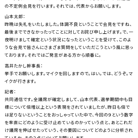
の不定例会見を行います。それでは、代表からお願いします。
山本太郎：
昨晩は失礼をいたしました。体調不良ということで会見をですね、
最後までできなかったってことに対してお詫び申し上げます。で、一
夜明けまして確定という状況になったということを受けて、このよ
うな会見で皆さんにさまざま質問をしていただこうという風に思っ
ております。それではご発言がある方から順番に。
高井たかし幹事長：
挙手でお願いします。マイクを回しますので。はい。では、どうぞ。マ
イクが行きます。
記者：
共同通信です。全議席が確定しまして、山本代表、選挙期間中も目
標について倍増以上という表現をされていましたが、昨日も倍で
は足りないということをおっしゃっていた中で、今回の９という数字
を率直にどのように受け止めているのかっていう点と、あとこれだ
け議席を伸ばせたっていう、その要因についてどのように分析され
ているか、その２点についてお願いします。