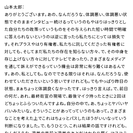
山本太郎：
ありがとうございます。あの、なんだろうな、体調悪い、体調悪い状
態でそのままインタビュー続けるっていうのもやはりはっきりとし
た自分たちの政策っていうものをその与えられた短い時間で明確
に答えられないというのは逆に言ったら私たちにとっては損失で
す。それプラスやはり有権者、私たちに託してくださった有権者に
対しても、そしてまだ私たちの存在を知らない方々、で、その中身を
存じ上げない方々に対してテレビであったり、さまざまなメディア
を通して訴えができるっていう機会は非常に有り難くはあるんで
す。あの、私としても。なのでできる限りはそれは、なんだろうな、使
わせていただきたいという思いですけれども。でもやっぱり昨日の
状態、まぁちょっと体調良くなかったです、はっきり言えば。で、前日
の何だ、あれ、最終街宣の現場で、最後マイク持ったときに２回ほ
どちょっとふらついたんですよね。自分の中で。あ、ちょっとヤバいヤ
バいみたいな。そういうことがあってっていうのもあって。さまざま
なことを考えた上でこれはちょっとパスしたほうがいいなっていう
判断になりました。で、もうひとつ、これは結果の話ですけれども、