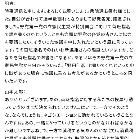
記者：
時事通信と申します。よろしくお願いします。衆院選お疲れ様でし
た。自公が合わせて過半数割れとなりまして野党各党、躍進され
ました。野党第一党の立憲民主党が特別国会に向けて首班指名
で誰を書くのかということをも念頭に野党の各党の皆さんに協力
を要請したい、そういった協議を申し入れたいという風に言ってい
ます。その首班指名でのれいわ新選組さんの態度といいますか、ど
なたを首班指名でお書きになるか、あるいはその野党第一党の立
憲民主党から何かそういった、「野田佳彦」と書いてくれといった申
し出があった場合に協議に乗るお考えがあるかというところを伺
いたいです。
山本太郎：
ありがとうございます。あの、首班指名に対する私たちの投票行動
っていうのはまだ決められていません。はい。で、一方でそのよう
な、なんでしょうね、ネゴシエーションに動かれているということな
んですね。あの、一緒にやっていけるというものがなければなかな
か難しいですよね。で、一方で減税する気あんのかな（笑）。消費税
は最低でも減税は絶対ですからね。時限的とか８％とか時限的