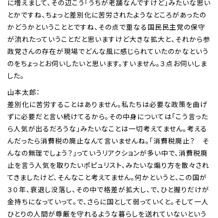
に増えまして、その辺こう「うちが老舗なんですけど」みたいな思い
とかですね、ちょっと差別化に苦労されたようなところがあったの
かどうかということとですね、その点で重なる国民民主党の保守
が流れたっていうことだと思いますけど大きな拡大と、それから参
政党さんの存在が現場でどんな風に感じられていたのかなという
のをちょっとお伺いしたいと思います。すいません。３点お伺いしま
した。
山本太郎：
差別化に苦労することはありません。私たちは必要な政策を曲げ
ずに必要だと言い続けてるから。その中身については「こう言った
ら人気が出るだろうな」みたいなことは一切考えてません。考える
んだったら消費税の廃止なんて言いませんね。「消費税廃止？ そ
んなの無理でしょう？」っていうリアクションが多い中で、消費税廃
止を言う人気を取りたいポピュリスト、みたいな煽り方を散々され
てきましたけど、そんなこと考えてません。何かというと、この国が
３０年、衰退し没落し、その中で格差が拡大し、で、ひと握りだけが
金持ちになっていって。で、さらに国として弱っていくと。そして一人
ひとりの人間が尊厳を守れるような暮らしを送れていないという