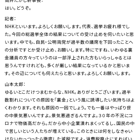
はい。どうぞ。
記者：
NHKといいます。よろしくお願いします。代表、選挙お疲れ様でし
た。今回の総選挙全体の結果についての受け止めを伺いたいと思
います。中でも、自民・公明両党が過半数の議席を下回ったことへ
の分析ですとか受け止め、お願いします。特にですね、いわゆる裏
金議員の方々っていうのは一部浮上された方もいらっしゃるとは
思うんですけれども、多くが厳しい結果になっているかと思いま
す。その辺についても伺えたらと思います。よろしくお願いします。
山本太郎：
ゆるいとこだけつまむからな、NHK。ありがとうございます。過半
数割れについての原因を「裏金」という風に誘導したい気持ちはよ
くわかります。それも原因の一因でしょう。でも一番はやっぱり世
の中景気悪いんですよ。景気悪過ぎるんですよ。３０年の不況にコ
ロナで物価高だから。だから中小企業潰れまくってるし、国民の中
で苦しいという人たちが増えている。このときには何をしなきゃい
けないかっつったら徹底した減税ですよ。消費税廃止にすればい