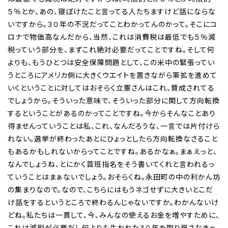
５％とか、あの、寝ぼけたこと言ってる人たちますけど話にならな
いですから。３０年の不況だってことわかってんのかって。そこにコ
ロナで物価高なんだから、当然、これは消費税は最低でも５％減
税っていう部分を、まずこれ絶対必要だってことですね。そして何
よりも、もうひとつは安全保障問題として、この米中の緊張ってい
うところにアメリカ側に大きくウエイトを置きながら軍拡を進めて
いくということに対してはおそらく立憲さんはこれ、賛成されてる
でしょうから。そういった意味で、そういった部分に関して方向転換
するということがあるのかってことですね。今からそんなことあり
得ませんっていうことは私、これ、なんだろうな、一言では片付けら
れない。選挙が終わったあとにひょっとしたら方向転換なさること
もあるかもしれないからってことですね。あるかなぁ。まぁえっと、
なんでしょうね、とにかく首班指名をそう書いてくれと言われるっ
ていうことはまぁないでしょう。おそらくね。永田町の中の利かん坊
の集まりなので。なので、こちらにはもうネゴせずに大きいとこだ
け話をするというところで終わるんじゃないですか。わかんないけ
どね。私たちは一貫して、今、みんなの使えるお金を増やすために、
これは減税が必要だし何よりも失われた３０年を取り戻さなきゃ