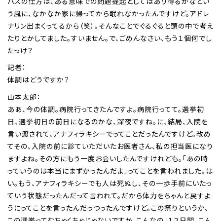
パスの仕方は、ある意味での問題提起としてはあり得るかなとい
う風に、なかなか家に帰ってから眠れなかったんですけど。アドレ
ナリン出まくってるから（笑）。そんなことでぐるぐると頭の中で考え
たりとかしてました。すいません。で、ごめんなさい、もう１個何でし
たっけ？
記者：
体調はどうですか？
山本太郎：
ああ、今の体調。病院行ってきたんですよ。病院行ってて。選挙初
日、選挙初日の前日になるのかな、深夜ですね。に、結局、入院を
言い渡されて、アナフィラキシーでってことだったんですけど。改め
てその、入院の前に診ていただいたお医者さん、私の担当医になり
ますよね。その方にもう一度お会いしたんですけれども。「あの時
っていうのは本当にまずかったんだよ」ってことを言われました。は
い。もう、アナフィラキシーでも人は死ぬし、その一歩手前にいたっ
ていう状態だったんだって言われて。だから体力をちゃんと戻すよ
うにってことを言ったんだっつったんですけど。この祭りというか、
この選挙ってむちゃくちゃじゃないですか、こんなの。１２日間。こん