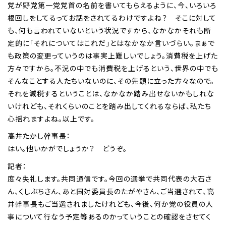
党が野党第一党党首の名前を書いてもらえるように、今、いろいろ
根回しをしてるってお話をされてるわけですよね？ そこに対して
も、何も言われていないという状況ですから、なかなかそれも断
定的に「それについてはこれだ」とはなかなか言いづらい。まぁで
も政策の変更っていうのは事実上難しいでしょう。消費税を上げた
方々ですから。不況の中でも消費税を上げるという、世界の中でも
そんなことする人たちいないのに、その先頭に立った方々なので。
それを減税するということは、なかなか踏み出せないかもしれな
いけれども、それくらいのことを踏み出してくれるならば、私たち
心揺れますよね。以上です。
高井たかし幹事長：
はい。他いかがでしょうか？ どうぞ。
記者：
度々失礼します。共同通信です。今回の選挙で共同代表の大石さ
ん、くしぶちさん、あと国対委員長のたがやさん、ご当選されて、高
井幹事長もご当選されましたけれども、今後、何か党の役員の人
事について行なう予定等あるのかっていうことの確認をさせてく