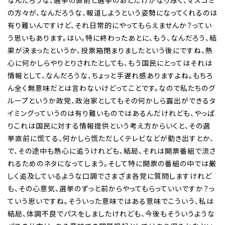
なんだろうな、選挙の直前と選挙のあとだけかなり厚く、マスコミ
の方々が、なんだろうな、報道しようという姿勢になってくれるのは
有り難いんですけど、それ日常的にやってもらえませんか？ってい
う思いもあります。はい。特に終わったあとに、もう、なんだろう、結
果が決まったというか、投票箱閉まりましたという後にですね、熱
心に何かしらやりとりされたとしても、もう国民にとってはそれは
情報として、なんだろうな、ちょっと手遅れ感ありますよね。もちろ
ん全く無意味だとは言わないけどってことです。なので私たちのグ
ループというか政党、政治家としてもその何かしら露出ができるタ
イミングっていうのは有り難いものではあるんだけれども、やっぱ
りこれは国民に対する情報提供という考え方からいくと、その選
挙直前に慌てる、何かしら慌ただしくテレビなどが動き出すとか、
で、その途中も熱心に追うけれども、結局、それは開票番組で流さ
れるためのネタになってしまう。そして特に開票の番組の中では厳
しく追及しているような口調でさまざま各党に質問しますけれど
も、その心意気、選挙のずっと前からやってもらっていいですか？っ
ていう思いですね。そういった意味ではある意味でこういう、私は
結局、体調不良でパスをしましたけれども、今後もそういうような