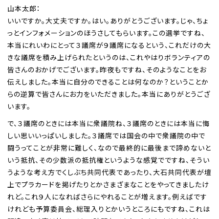
山本太郎：
いいですか。大丈夫ですか。はい。ありがとうございます。じゃ、ちょ
っとインフォメーションのほうさしてもらいます。この選挙ですね、
本当にれいわにとって３議席が９議席になるという、これだけの大
きな議席を積み上げられたというのは、これやはりボランティアの
皆さんのおかげでございます。昨夜もですね、そのようなことをお
伝えしました。本当に自分のできることは何なのか？ということか
らの逆算で皆さんにお力をいただきました。本当にありがとうござ
います。
で、３議席のときには本当に衆議院ね、３議席のときには本当に悔
しい思いいっぱいしました。３議席では国会の中で衆議院の中で
闘うってことが非常に難しく、なので最終的に最後まで諦めないと
いう抵抗、その少数派の抵抗権というような感覚でですね、そうい
うような考え方でくしぶち共同代表であったり、大石共同代表が壇
上でプラカードを掲げたりとかさまざまなことをやってきましたけ
れど。これ９人になればさらにやれることが増えます。例えばです
けれども予算委員会、総理入りとかいうところにもですね、これは