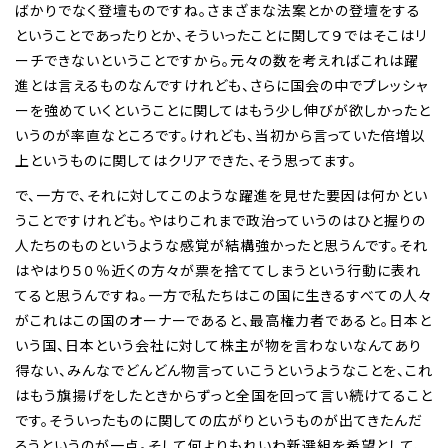
ばかりでなく登壇ものですね。さまざまな法案とかの登壇をする
ということであったりとか、そういったことに関して９ではそこはリ
ーチできないということですから。元々の数を考えればこれは躍
進とは言えるものなんですけれども、さらに国会の中でプレッシャ
ーを強めていくということに関してはもう少し伸びが欲しかったと
いうのが率直なところです。けれども、当初から言っていた倍増以
上というものに関してはクリアできた、そう思ってます。
で、一方で、それに対してこのような躍進を見せた要因は何かとい
うことですけれども。やはりこれまで政治っていうのはひと握りの
人たちのものというような感覚が結構強かったと思うんです。それ
はやはり５０％近くの方々が票を捨ててしまうという行動に表れ
てると思うんですね。一方で私たちはこの国に生きるすべての人々
がこれはこの国のオーナーであると、最高権力者であると。日本と
いう国、日本という会社に対して株主が物を言わないなんてあり
得ない、みんなでどんどん物言っていこうというようなことを、これ
はもう旗揚げをしたときからずっと全国を回って言い続けてること
です。そういったものに関しての広がりというものが出てきたんだ
ろうというのが一点。そして何よりもれいわ新選組を希望として、