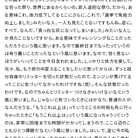
な狂った祭り、世界にあるかくらいの。非人道的な祭り。だから、あ
る意味これ、体力低下してるとこにさらに、これで、「選挙で免疫力
向上しました」みたいな人、一人も見たことないですもんね。逆に。
すべて、なんだ、「真っ白な灰になってしまいました」みたいな人し
か見たことないですから。ある意味でチャレンジングなことだった
んだろうという風に思います。なので最終日までもったっていうの
は有り難いことだったなという風に思います。なので、甘く見ない
ほうがいいってことを今日言われました。しっかりと体力を戻して。
元々、私、もう世の中変えることをしたいと思ってからは、ずっと自
分自身のリミッターを切った状態だったので、エンジンが焦げてる
ってことに気づいてなかったわけですね（笑）。そんな状態だった
わけです。なのでちゃんとリミッターつけなきゃいけないなという
風に思いました。じゃないと気づいたときにはかなり、普通の人が、
なんだろうな、「もうこれ以上は」っていうところの何倍も先に行っ
ちゃったときに「もうこれ以上は」っていう風になっちゃうっていう
のは、非常に回復までも時間がかかってしまうので、ここら辺のこ
ともひとつ課題だなという風に思いました。はい。で、逆に今の私
のこのテンションであったりとかっていうのは、周りの人から言わ