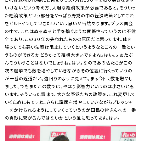
いけないという考え方、大胆な経済政策が必要であると。そういっ
た経済政策という部分をやっぱり野党の中の経済政策としてこれ
をビルトインしていきたいという思いが当然あります。プラス国会
の中で、これはぬるぬると手を繋ぐような関係性っていうのは不健
全であり、この３０年の失われたものの原因だと思ってます。体を
張ってでも悪い法案は阻止していくというようなところの一致とい
うものができるかどうかって結構大きいですよね。はい。まぁたぶ
んそういうことはないでしょうね。はい。なのであの私たちがこの
次の選挙でも数を増やしていきながらその位置に行くっていうの
が一番の近道だと。遠回りのように見えて。まぁ今回、数を増やし
ました。でもまだこの数では、やはり影響力というのは小さいと思
います。そういった意味で。大きな野党たちの政策を、これ変更して
いくためにもですね、さらに議席を増やしていきながらプレッシャ
ーをかけられるようにしていくっていうのが国民の皆さんへの一番
の貢献に繋がるんではないかという風に思ってます。はい。