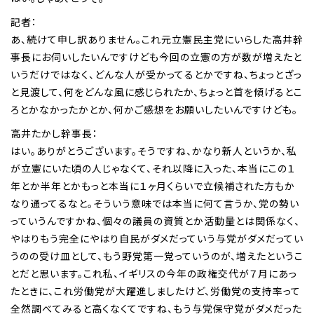
記者：
あ、続けて申し訳ありません。これ元立憲民主党にいらした高井幹
事長にお伺いしたいんですけども今回の立憲の方が数が増えたと
いうだけではなく、どんな人が受かってるとかですね、ちょっとざっ
と見渡して、何をどんな風に感じられたか、ちょっと首を傾げるとこ
ろとかなかったかとか、何かご感想をお願いしたいんですけども。
高井たかし幹事長：
はい。ありがとうございます。そうですね、かなり新人というか、私
が立憲にいた頃の人じゃなくて、それ以降に入った、本当にこの１
年とか半年とかもっと本当に１ヶ月くらいで立候補された方もか
なり通ってるなと。そういう意味では本当に何て言うか、党の勢い
っていうんですかね、個々の議員の資質とか活動量とは関係なく、
やはりもう完全にやはり自民がダメだっていう与党がダメだってい
うのの受け皿として、もう野党第一党っていうのが、増えたというこ
とだと思います。これ私、イギリスの今年の政権交代が７月にあっ
たときに、これ労働党が大躍進しましたけど、労働党の支持率って
全然調べてみると高くなくてですね、もう与党保守党がダメだった