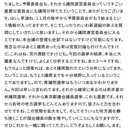
りました。予算委員会も、それから議院運営委員会っていうすごい
重要な委員会にも議席が持てたということで、ありがとうございま
す。はい。早速ね、１１月の後半から予算委員会がもう始まるとい
う情報が入ってますので、そこでしっかりれいわ新選組の訴えを質
問にしていきたいと思いますし。それから議院運営委員会に入る
とですね、本会議の登壇も全部ではないですけど可能になります。
残念なのはあと１議席あったら実は党首討論も行けたんですけ
ど、これはね、次の課題ですけども。今回の選挙の結果、本当に大
躍進なんですけど、よくよく分析するとですね、あと３〜４ですね、
もうちょっと頑張れば、あと４議席取れたという分析になってます。
ということは、もう１３議席までを十分視野に入っているというこ
とでありますし。ので、衆議院選挙はもういつあるかわかりませ
ん。今回は早いと言われてます。それから確実に来るのは来年夏の
参議院選挙、それから東京都議会議員選挙、これも重要です。それ
から各地の地方選挙もどんどんありますので、皆さんと力を合わ
せてですね、この党勢を拡大をして、そしてそういった地方選を勝
ち抜くことが国会議員の数を増やしていくことにもなりますので、
ぜひこれから一緒に闘ってください。どうぞよろしくお願いします。