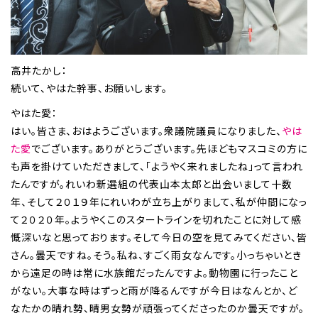
高井たかし：
続いて、やはた幹事、お願いします。
やはた愛：
はい。皆さま、おはようございます。衆議院議員になりました、
やは
た愛
でございます。ありがとうございます。先ほどもマスコミの方に
も声を掛けていただきまして、「ようやく来れましたね」って言われ
たんですが。れいわ新選組の代表山本太郎と出会いまして十数
年、そして２０１９年にれいわが立ち上がりまして、私が仲間になっ
て２０２０年。ようやくこのスタートラインを切れたことに対して感
慨深いなと思っております。そして今日の空を見てみてください、皆
さん。曇天ですね。そう。私ね、すごく雨女なんです。小っちゃいとき
から遠足の時は常に水族館だったんですよ。動物園に行ったこと
がない。大事な時はずっと雨が降るんですが今日はなんとか、ど
なたかの晴れ勢、晴男女勢が頑張ってくださったのか曇天ですが。