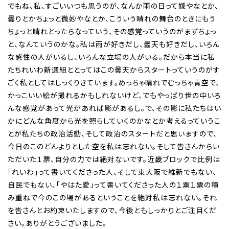
でもね、私、すごいいつも思うのが、なんか雨の日って嫌やなとか、
曇りとかちょっと微妙やなとか、こういう晴れの舞台のときにもう
ちょっと晴れとったらなっていう、その感覚っていうのがまずちょっ
と、なんていうのかな。私は雨が好きだし、曇天も好きだし、いろん
な感性の人がいるし、いろんな立場の人がいる。だから本当に私
たちれいわ新選組ととってはこの曇天からスタートっていうのがす
ごく私としてはしっくりきています。めっちゃ晴れでむっちゃ青空で、
かっこいい絵が撮れるかもしれないけど、でもやっぱり世の中いろ
んな感覚があって光があれば影があるし。で、その影に私たちはい
かにどんな角度から光を照らしていくのかなとか考えるっていうこ
とが私たちの政治活動、そして政治のスタートだと思いますので、
今日のこのどんよりとした空を私は忘れない。そして皆さんからい
ただいた１票、自分の力では絶対ないです。近畿ブロックで比例は
「れいわ」って書いてくださった人、そして東大阪で維新でもない、
自民でもない、「やはた愛」って書いてくださった人の１票１票の積
み重ねで今のこの場があるということを絶対私は忘れない。それ
を皆さんとお約束いたしますので、今後ともしっかりとご注目くだ
さい。ありがとうございました。