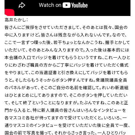
高井たかし：
皆さんにご挨拶をさせていただきまして、そのあとは我々、国会の
中に入りますけど。皆さんは残念ながら入れないんです。なので、
ここで一言ずつ喋った後、若干ちょっとなんかこうね、握手とかして
いただいて、そのあとみんな入りますので。入った後は基本的には
本会議の入口でバッジを着けてもらうというですね、これ一人ひと
りにわざわざ職員の方からご丁寧にバッジを着けていただく儀式
をやりまして、この当選証書と引き換えにしてバッジを着けてもら
うと。そしたらもうそっからボタン押すんですね。衆議院議員全員
のパネルがあって、そこのご自分の名前を確認して。れいわ新選組
はひとまとめにしてありますので、そこのボタンを押していただい
て、そして終了ということになりますが。たぶんですね、このあと正
門から入ると、特に新人議員の皆さんはいろんなインタビューを
各マスコミ各社が待ってますので受けていただくと。いろいろ、一
通りマスコミのインタビューを受けていただいた後に全員で一度、
国会の前で写真を撮って、それからさっき言った、一人ひとりバッ