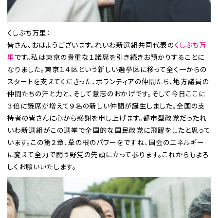
くしぶち万里：
皆さん、おはようございます。れいわ新選組共同代表の
くしぶち万
里
です。私は東京の貴重な１議席を引き続きお預かりすることに
なりました。東京１４区という新しい選挙区に移って全く一からの
スタートを支えてくださった、ボランティアの仲間たち、地方議員の
仲間たちの汗と力と、そして意志のおかげです。そして今日ここに
３倍に議席が増えて９名の新しい仲間が誕生しました。全国の支
持者の皆さんに心から感謝を申し上げます。都市型政党だったれ
いわ新選組がこの選挙で全国的な国民政党に飛躍をしたと思って
います。この第２章、草の根のパワーをですね、国会のエネルギー
に変えて全力で闘う野党の先頭に立って参ります。これからもよろ
しくお願いいたします。