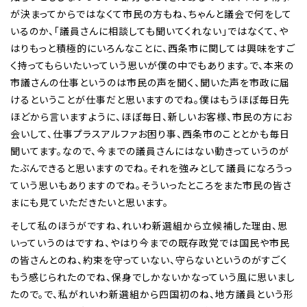
が決まってからではなくて市民の方もね、ちゃんと議会で何をして
いるのか、「議員さんに相談しても聞いてくれない」ではなくて、や
はりもっと積極的にいろんなことに、西条市に関しては興味をすご
く持ってもらいたいっていう思いが僕の中でもあります。で、本来の
市議さんの仕事というのは市民の声を聞く、聞いた声を市政に届
けるということが仕事だと思いますのでね。僕はもうほぼ毎日先
ほどから言いますように、ほぼ毎日、新しいお客様、市民の方にお
会いして、仕事プラスアルファお困り事、西条市のこととかも毎日
聞いてます。なので、今までの議員さんにはない動きっていうのが
たぶんできると思いますのでね。それを強みとして議員になろうっ
ていう思いもありますのでね。そういったところをまた市民の皆さ
まにも見ていただきたいと思います。
そして私のほうがですね、れいわ新選組から立候補した理由、思
いっていうのはですね、やはり今までの既存政党では国民や市民
の皆さんとのね、約束を守っていない、守らないというのがすごく
もう感じられたのでね、保身でしかないかなっていう風に思いまし
たので。で、私がれいわ新選組から四国初のね、地方議員という形