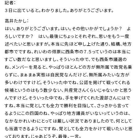
記者：
３日に出ていると。わかりました。ありがとうございます。
高井たかし：
はい。ありがとうございます。はい。その他いかがでしょうか？ よ
ろしいですか？ はい。最後にちょっとそれぞれ、思いをもう一度
述べたいと思いますが。本当に先ほど申し上げた通り、結構、地方
都市でですね、れいわの得票に西条市の７.５っていうのは本当に
すごい数だなと思いますし、そういった中で、でも西条市議選の
ね、メンバーを見ると、やっぱりほとんどの方が無所属で政党名乗
らずに、まぁまぁ実態は自民党なんだけど、無所属みたいな方が
多いわけですけど。そういった中でね、公認を掲げて戦ってくれる
候補というのはもう数少ない、共産党さんくらいじゃないかと思う
んですけど。そういった中でね、手を挙げてくれた渡部さんにはで
すね、本当に党としても全力で勝利を目指して、さっきから言って
るようにこの四国のね、やっぱり地方議員がいないっていうのは、
なかなかれいわにとっては厳しい状況でありましたので、何として
も当選できるようにですね、党としても全力をかけて戦いたいと思
っております。じゃあどうぞ、最後、一言。