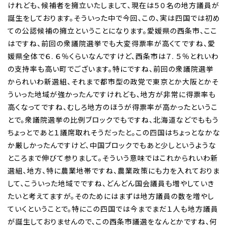
けれども、候補者を擁立いたしまして、現在は５０名の地方議員が
誕生をしております。そういった中で今回、この、実は四国では初め
ての公認候補の擁立ということになります。愛媛県の西条市、ここ
はですね、前回の衆議院選挙でも大変得票率が高くてですね、愛
媛県全体で６. ６％くらいなんですけど、西条市は７. ５％とれいわ
の支持率も高い町でございます。特にですね、前回の衆議院選挙
かられいわ新選組、それまで都市型の政党で東京とか大阪とかそ
ういった地域が強かったんですけれども、地方が非常に得票率も
高くなってですね、むしろ地方のほうが得票率が高かったというこ
とで。衆議院選挙の比例ブロックでもですね、北海道などでももう
ちょっとであと１議席取れそうだったと。この四国はちょっとなかな
か厳しかったんですけど、中国ブロックでもあと少しというような
ところまで伸びて参りまして。そういう意味ではこれかられいわ新
選組、地方、特に農業地帯ですね、農業政策にも力を入れておりま
して、こういった地域でですね、どんどん国会議員も増やしていき
たいと考えてますが。そのためにはまずは地方議員の数を増やし
ていくということで。特にこの四国では今までまだ１人も地方議員
が誕生しておりませんので、この西条市議選をなんとかですね、何