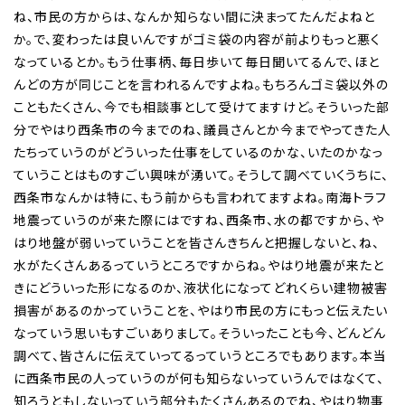
ね、市民の方からは、なんか知らない間に決まってたんだよねと
か。で、変わったは良いんですがゴミ袋の内容が前よりもっと悪く
なっているとか。もう仕事柄、毎日歩いて毎日聞いてるんで、ほと
んどの方が同じことを言われるんですよね。もちろんゴミ袋以外の
こともたくさん、今でも相談事として受けてますけど。そういった部
分でやはり西条市の今までのね、議員さんとか今までやってきた人
たちっていうのがどういった仕事をしているのかな、いたのかなっ
ていうことはものすごい興味が湧いて。そうして調べていくうちに、
西条市なんかは特に、もう前からも言われてますよね。南海トラフ
地震っていうのが来た際にはですね、西条市、水の都ですから、や
はり地盤が弱いっていうことを皆さんきちんと把握しないと、ね、
水がたくさんあるっていうところですからね。やはり地震が来たと
きにどういった形になるのか、液状化になってどれくらい建物被害
損害があるのかっていうことを、やはり市民の方にもっと伝えたい
なっていう思いもすごいありまして。そういったことも今、どんどん
調べて、皆さんに伝えていってるっていうところでもあります。本当
に西条市民の人っていうのが何も知らないっていうんではなくて、
知ろうともしないっていう部分もたくさんあるのでね、やはり物事