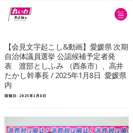
メニュー
【会見文字起こし&動画】愛媛県 次期
自治体議員選挙 公認候補予定者発
表 渡部としふみ （西条市）、高井
たかし幹事長 / 2025年1月8日 愛媛県
内
投稿日:
2025年1月8日