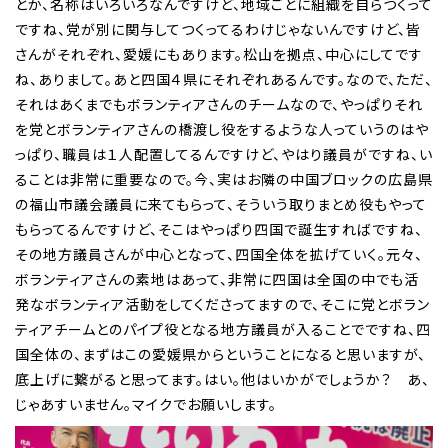
とか、名称はいろいろなんですけど、地域ごとに組織を自らつくって
ですね、党が別に関与してつくってるわけじゃないんですけど、皆
さんがそれぞれ、愛媛にもあります。松山を拠点、中心にしてです
ね、ありまして。あと四国４県にそれぞれあるんです。なので、ただ、
それはあくまでもボランティアさんのチームなので、やっぱりそれ
を党とボランティアさんの橋渡し役をするような人っていうのはや
っぱり、職員は１人配置してるんですけど、やはり議員がですね、い
ることは非常に重要なので。今、実はお隣の中国ブロックの広島県
の福山市議会議員に来てもらって、そういう取りまとめ役もやって
もらってるんですけど、そこはやっぱり四国で誕生すればですね、
その地方議員さんが中心となって、四国全体を拡げていく。元々、
ボランティアさんの素地はあって、非常に四国は全国の中でも活
発なボランティア活動をしてくださってますので、そこに党とボラン
ティアチームとのパイプ役となる地方議員が入ることでですね、四
国全体の、まずはこの愛媛県からということになると思いますが、
底上げに繋がると思ってます。はい。他はいかがでしょうか？ あ、
じゃあすいません。マイクでお願いします。