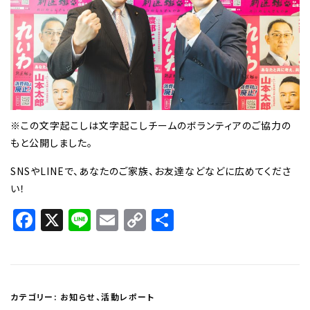
※この文字起こしは文字起こしチームのボランティアのご協力の
もと公開しました。
SNSやLINEで、あなたのご家族、お友達などなどに広めてくださ
い！
Facebook
X
Line
Email
Copy
共
Link
有
カテゴリー:
お知らせ
、
活動レポート