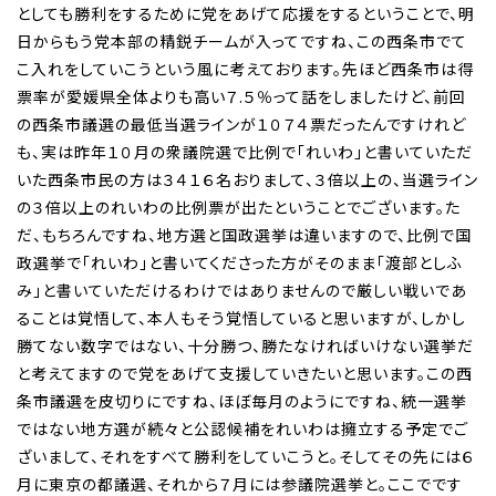
としても勝利をするために党をあげて応援をするということで、明
日からもう党本部の精鋭チームが入ってですね、この西条市でて
こ入れをしていこうという風に考えております。先ほど西条市は得
票率が愛媛県全体よりも高い７.５％って話をしましたけど、前回
の西条市議選の最低当選ラインが１０７４票だったんですけれど
も、実は昨年１０月の衆議院選で比例で「れいわ」と書いていただ
いた西条市民の方は３４１６名おりまして、３倍以上の、当選ライン
の３倍以上のれいわの比例票が出たということでございます。た
だ、もちろんですね、地方選と国政選挙は違いますので、比例で国
政選挙で「れいわ」と書いてくださった方がそのまま「渡部としふ
み」と書いていただけるわけではありませんので厳しい戦いであ
ることは覚悟して、本人もそう覚悟していると思いますが、しかし
勝てない数字ではない、十分勝つ、勝たなければいけない選挙だ
と考えてますので党をあげて支援していきたいと思います。この西
条市議選を皮切りにですね、ほぼ毎月のようにですね、統一選挙
ではない地方選が続々と公認候補をれいわは擁立する予定でご
ざいまして、それをすべて勝利をしていこうと。そしてその先には６
月に東京の都議選、それから７月には参議院選挙と。ここでです