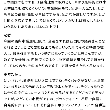
この四国でもですね、１議席比例で取れるし、やはり最終的には小
選挙区でも勝てるくらいの。参議院選もね、全部一人区だし、しか
も合区の徳島・高知が合区ですから、なかなか厳しいですが。しか
し擁立を諦めてるわけではなくて、いい人がいれば擁立したいと
いう思いもあります。はい。以上です。
記者：
今回の西条市議選を通して、当選をすれば四国初の議員さんとな
られるということで愛媛四国でもそういった形でその支持層の拡
大、足腰を強化するという動きになっていくのかと思うんですが、
改めて愛媛県内、四国でどのように地方議員を増やして足腰を強
くしていくのか、そのあたりの方向性、方針を伺えたらと思います。
高井たかし：
はい。れいわ新選組という党はですね、全くバックがない、大企業
とかあるいは労働組合とか宗教団体とかですね、そういったもの
は全く応援がない、一人ひとりの市民が支えてくださってる党なん
ですが。ただ、その市民がですね、ボランティアという形で非常に
自発的に集まって、それぞれ全国にボランティアチームとか勝手連