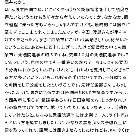
高井たかし：
はい。まず四国でね、とにかくやっぱり公認候補者を出して議席を
得たいというのはもう前々から考えていたんですが、なかなか、擁
立過程に乗った方もいらっしゃるんですけども、最終的には擁立に
至らずでここまで来てしまったんですが。今回、渡部さんが手を挙
げてくださったと。まさに西条市にこういう素晴らしい人材がいた
ということと。あと先ほど申し上げましたけど愛媛県の中でも西
条市が衆議院選挙の時のですね、去年１０月の衆議院選挙では７.
５％っていう、県内の中でも一番高いのかな？ ちょっとその要因
の分析はわからないんですけれども、れいわを支持してくださって
る方が多いということもこれも決め手になりですね、十分勝てる
と判断をして公認をしたということです。先ほど渡部さんもおっし
ゃったように、まさに当選すれば四国最初の地方議員ですから、こ
の西条市に限らず、愛媛県あるいは四国全域をね、しっかりれい
わの旗を掲げてですね、拡げていただけるようなそういう活動も
していけたらと。ちなみに衆議院選挙には比例で一人、ライト光さ
んという方を擁立しましたけど、かなりの票を我々の予想以上に
票を取ってくれて、議席には届きませんでしたけれども、ゆくゆくは