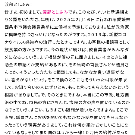
渡部としふみ：
皆さま、初めまして。
渡部としふみ
です。このたび、れいわ新選組よ
り公認をいただき、年明け、２０２５年２月１６日に行われる愛媛県
西条市市議会議員選挙に立候補を予定しております。私が政治家
に興味を持つきっかけとなったのがですね、２０１９年、新型コロ
ナウイルス感染症の流行したときにですね、お客様の相談事として
飲食業の方からですね、今の現状が続けば、飲食業者がみんなダ
メになるっていう、まず相談が僕の元に届きました。そのときに補
助金の申請とか支給があるのに、その当時の首長さんとか議員さ
んとか、そういった方たちに相談しても、なかなか良い返事がな
い、答えがないという。そこで僕のとこにもそういった相談が来ま
して、お知り合いの人にぜひとも、もっと言ってもらえないかという
相談がありまして。で、そのときにですね、本当にこの市政、地方自
治の中でね、市民の方にきちんと、市民の方の声を聞いているのか
な？っていう、すごい、ものすごい疑問が湧いたんですよね。そこで
直接、議員さんにお話を聞いてもなかなか話を聞いてもらえなか
ったっていう現実がありまして。これは何か絶対おかしいことにな
っているな。そしてまた国のほうから一律１０万円の給付があった