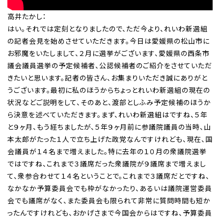
高井たかし：
はい。それでは定刻となりましたので、ただ今より、れいわ新選組
の記者会見を始めさせていただきます。今日は愛媛県の松山市に
お邪魔をいたしまして、２月に選挙がございます、愛媛県の西条市
議会議員選挙の予定候補者、公認候補者のご紹介をさせていただ
きたいと思います。記者の皆さん、お集まりいただき誠にありがと
うございます。最初に私のほうからちょっとれいわ新選組の現在の
状況などご説明をして、そのあと、渡部としふみ予定候補のほうか
ら決意を述べていただきます。まず、れいわ新選組はですね、５年
と９ヶ月、もう経ちましたが、５年９ヶ月前に参議院議員の当時、山
本太郎がたった１人で立ち上げた政党なんですけれども、現在、国
会議員が１４名まで増えました。特に去年の１０月の衆議院選挙
ではですね、これまで３議席だった衆議院が９議席まで増えまし
て、衆参合わせて１４名ということで。これまで３議席だとですね、
なかなか予算委員会でも枠がなかったり、あるいは議院運営委員
会でも議席がなく、また委員会も限られて非常に質問時間も短か
ったんですけれども、おかげさまで今国会からはですね、予算委員