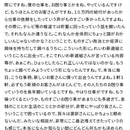
際にですね、僕の仕事を、お困り事とかをね、やっているんですけ
ど、もうほとんどのお客さんがですね、１０万円の給付があったか
ら仕事の依頼をしたっていう声がものすごい多かったんですよね。
その際に、テレビ等の報道では貯蓄に回ったっていう話を聞いたん
で、それもなんか違うなと。これなんか全体的にちょっと国がおか
しいんじゃないのかな？ということで、ものすごい政治とか経済に
興味を持ちだして調べるうちに、こういった形に。れいわ新選組と
いうところに出会って、そこでれいわ新選組さんが言っている内容
等が、あぁこれ、ひょっとしたらこれ正しいんではないのかな、もう
ちょっと調べてみようっていう形になったんですね。で、本当に毎
日、こう仕事柄、新しいお客さんに僕って出会うんですよね。１軒１
軒、必ずもう新規のお客さんがほとんどで、その人たちのお困り事
っていうのを長年聞いているとですね、やはり仕事がですね、もう
偏ってくるというか、ものすごいお困り事があまりにも多過ぎて、金
銭のこととか生活のこととかの部分が、非常にやっぱり皆さん、こ
ういうことで困っているので、我々は渡部さんにしかちょっと頼め
ないんだ、みたいな相談が、非常にここ最近増えてきたっていうの
も感じて。本当になんか知らない間にどんどん何もかも決められ