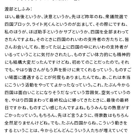
渡部としふみ：
はい。最後というか、決意というか。先ほど昨年のね、衆議院選で
四国ブロック、ライト光くんというのが出まして、その際にですね、
私のほうが、ほぼ助手というかサブというか、四国を全部まわって
きたんですよね。そのときに四国のれいわの支持者の方たちと、皆
さんお会いしてね、思ってた以上に四国の中にれいわの支持者が
いるっていうことに気付かされたし、ものすごい体力的にも精神的
にも結構大変だったんですけどね、初めてのことだったので。それ
でも、やはり皆さんがもう声を掛けに来てくれるっていう、ものすご
い場面に遭遇することが何度もありましたんでね。あ、これは本当
にこういう活動をやっててよかったなっていう。これ、たぶん今から
四国は面白いことになりそうだなっていう雰囲気、空気っていうの
を、やはり四国まわって最終松山に帰ってきたときに、最後の最終
日ですかね、ものすごい感じたんですよね。もうみんなの熱意がす
ごかったっていう。もちろん、先ほど言うように、得票数はもちろん
全然足りませんけどね。でも、たぶん四国からね、こういう動きを
するということは、今からどんどんこういう人たちが増えていくで