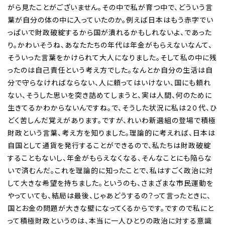
がら見たことがございません。その中で私が育つ中で、どういう言
葉が自分の体の中に入っていたのか。例えば日本はもう赤字でい
っぱいで財政破綻するから国が潰れるかもしれないよ、であった
り。かわいそうね、あなたたちの年代は年金がもらえないなんて、
そういった言葉をかけられて大人になりました。そして私の中に残
ったのは自己責任という考え方でした。なんとか自分の生活は自
分で守らなければならない、人に頼ってはいけない、国にも頼れ
ない、そうした思いを突き詰めてしまうと、実は人間、何のために
生きてるかわからないんですね。で、そうした状況に私は２０代、ひ
どく苦しんだ覚えがあります。ですが、れいわ新選組の登場で積極
財政という言葉、考え方を知りました。理論的に考えれば、日本は
自国として通貨を発行することができるので、私たちは財政破綻
することもないし、年金がもらえなくなる、そんなことにも陥らな
いで済むんだ。これを理論的に知ったことで、私はすごく政治に対
して大きな希望を持ちました。というのも、さまざまな市民運動を
やっていても、結局は最後、じゃあどうするの？って言ったときに、
国とお金の問題が大きな壁になってくるからです。ですので私にと
って積極財政というのは、本当に一人ひとりの政治に対する意識