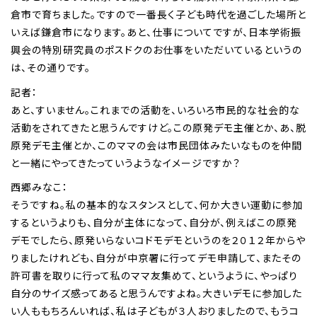
倉市で育ちました。ですので一番長く子ども時代を過ごした場所と
いえば鎌倉市になります。あと、仕事についてですが、日本学術振
興会の特別研究員のポスドクのお仕事をいただいているというの
は、その通りです。
記者：
あと、すいません。これまでの活動を、いろいろ市民的な社会的な
活動をされてきたと思うんですけど。この原発デモ主催とか、あ、脱
原発デモ主催とか、このママの会は市民団体みたいなものを仲間
と一緒にやってきたっていうようなイメージですか？
西郷みなこ：
そうですね。私の基本的なスタンスとして、何か大きい運動に参加
するというよりも、自分が主体になって、自分が、例えばこの原発
デモでしたら、原発いらないコドモデモというのを２０１２年からや
りましたけれども、自分が中京署に行ってデモ申請して、またその
許可書を取りに行って私のママ友集めて、というように、やっぱり
自分のサイズ感ってあると思うんですよね。大きいデモに参加した
い人ももちろんいれば、私は子どもが３人おりましたので、もうコ