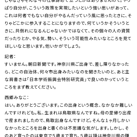
ぱり自分が、こういう政策を実現したいという強い思いがあって、
これは何者でもない自分がやるんだっていう風に思ったときに、そ
りゃどこかに参入することになりますので、何ていうかそういうと
きに、共倒れになるんじゃないかではなくて、その個々の人の資質
だったりとか、やる気、勢い、そういう可能性みたいなところを見て
ほしいなと思います。他いかがでしょう。
記者：
すいません。朝日新聞です。神奈川県ご出身で、差し障りなかった
ら、どこの自治体、何々市出身みたいなのを聞きたいのと、あと主
な肩書きは「日本学術振興会特別研究員」で良いのかっていうと
ころをまず教えてください。
西郷みなこ：
はい。ありがとうございます。この出身という概念、なかなか難しい
んですけれども。私、生まれは鳥取県なんですね。母の里帰り出産
で産まれましたので、鳥取出身なんですけど。そんな１ヶ月しかい
なかったところを出身と書くのは不思議な気がします。しかし、そ
のあと育ったのは東京で５歳まで育ち、５歳以降は神奈川県の鎌