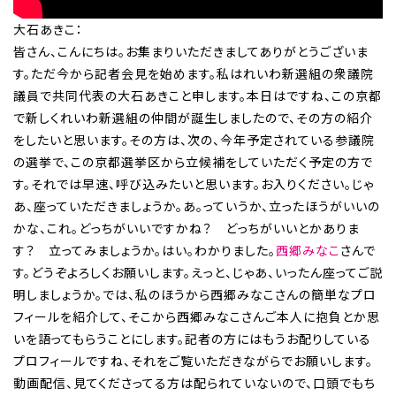
大石あきこ：
皆さん、こんにちは。お集まりいただきましてありがとうございま
す。ただ今から記者会見を始めます。私はれいわ新選組の衆議院
議員で共同代表の大石あきこと申します。本日はですね、この京都
で新しくれいわ新選組の仲間が誕生しましたので、その方の紹介
をしたいと思います。その方は、次の、今年予定されている参議院
の選挙で、この京都選挙区から立候補をしていただく予定の方で
す。それでは早速、呼び込みたいと思います。お入りください。じゃ
あ、座っていただきましょうか。あ。っていうか、立ったほうがいいの
かな、これ。どっちがいいですかね？ どっちがいいとかありま
す？ 立ってみましょうか。はい。わかりました。
西郷みなこ
さんで
す。どうぞよろしくお願いします。えっと、じゃあ、いったん座ってご説
明しましょうか。では、私のほうから西郷みなこさんの簡単なプロ
フィールを紹介して、そこから西郷みなこさんご本人に抱負とか思
いを語ってもらうことにします。記者の方にはもうお配りしている
プロフィールですね、それをご覧いただきながらでお願いします。
動画配信、見てくださってる方は配られていないので、口頭でもち