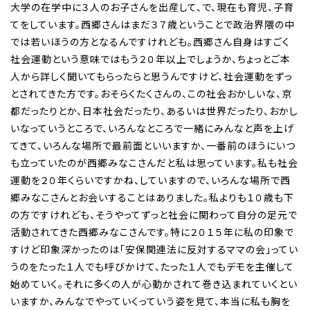
大学の在学中に３人のお子さんを出産して、で、現在も育児、子育
てをしています。西郷さんはまだ３７歳ということで政治界隈の中
では若いほうの方となるんですけれども。西郷さん自身はすごく
社会運動という意味ではもう２０年以上でしょうか、ちょっとご本
人から詳しく聞いてもらったらと思うんですけど、社会運動をずっ
とされてきた方です。おそらくたくさんの、この社会おかしいな、京
都だったりとか、日本社会だったり、あるいは世界だったり、おかし
いなっていうところで、いろんなところで一緒にみんなと声を上げ
てきて、いろんな場所で最前面といいますか、一番前のほうにいつ
も立っていたのが西郷みなこさんだと私は思っています。私も社会
運動を２０年くらいですかね、していますので、いろんな場所で西
郷みなこさんとお会いすることはありました。私よりも１０歳も下
の方ですけれども、そうやってずっと社会に関わって自分の足元で
活動されてきた西郷みなこさんです。特に２０１５年に私の印象で
すけど印象深かったのは「安保関連法に反対するママの会」ってい
うのをたった１人でも呼びかけて、たった１人でもデモを主催して
始めていく。それに多くの人が心動かされて巻き込まれていくとい
いますか、みんなでやっていくっていう姿を見て、本当に私も胸を