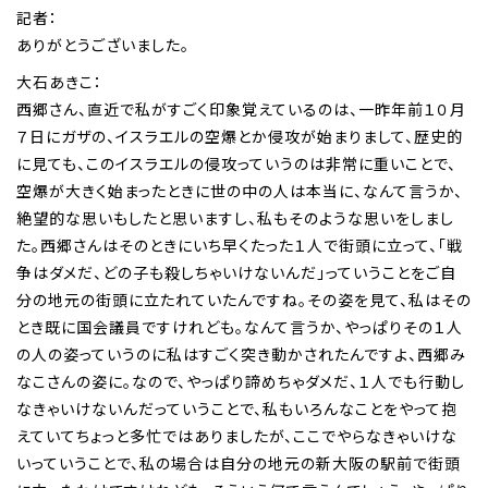
記者：
ありがとうございました。
大石あきこ：
西郷さん、直近で私がすごく印象覚えているのは、一昨年前１０月
７日にガザの、イスラエルの空爆とか侵攻が始まりまして、歴史的
に見ても、このイスラエルの侵攻っていうのは非常に重いことで、
空爆が大きく始まったときに世の中の人は本当に、なんて言うか、
絶望的な思いもしたと思いますし、私もそのような思いをしまし
た。西郷さんはそのときにいち早くたった１人で街頭に立って、「戦
争はダメだ、どの子も殺しちゃいけないんだ」っていうことをご自
分の地元の街頭に立たれていたんですね。その姿を見て、私はその
とき既に国会議員ですけれども。なんて言うか、やっぱりその１人
の人の姿っていうのに私はすごく突き動かされたんですよ、西郷み
なこさんの姿に。なので、やっぱり諦めちゃダメだ、１人でも行動し
なきゃいけないんだっていうことで、私もいろんなことをやって抱
えていてちょっと多忙ではありましたが、ここでやらなきゃいけな
いっていうことで、私の場合は自分の地元の新大阪の駅前で街頭