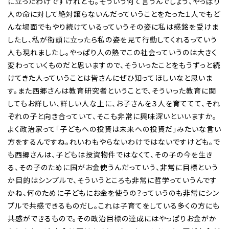
に立ったわけですけれども。そういう何て言うんでしょう、やっぱり
人の命に対して絶対譲らないんだっていうことをたった１人でもど
んな場面でもやり続けているっていうその姿に私は感銘を受けま
したし、私が街頭に立ったら私の姿を見て行動してくれるっていう
人も現れましたし。やっぱり人の熱でこの社会っていうのは大きく
変わっていくものだと思いますので、そういったことをもうずっと続
けてきた人っていうことは皆さんにぜひ知ってほしいなと思いま
す。また西郷さんは教育研究者ということで、そういった教育に関
してもお詳しい、詳しい人な上に、お子さんを３人を育ててて、それ
ぞれの子と向き合っていて、そこも非常に興味深いといいますか。
よく政治家って「子どもへの投資は未来への投資だ」みたいな言い
方をするんですね。れいわもやらないわけではないですけども。で
も西郷さんは、子どもは投資物件ではなくて、その子の今を生き
る、その子のために国がお金使うんだっていう、非常に目標という
か目的はシンプルで、そういうところも非常に哲学っていうんです
かね、何のために子どもにお金を使うの？っていうのも非常にシン
プルで共感できるものだし。これは子育てをしている多くの方にも
共感ができるもので。その政治目標の達成にはやっぱりお金がか