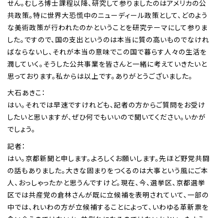
せん。むしろ博士課程以降、研究して参りましたのはアメリカの公
共政策。特に世界大恐慌中のニューディール政策として、どのよう
な美術政策が行われたのかということを研究テーマにして参りま
した。ですので、国の支出というのは本当に質の高いものでなけれ
ばならないし、それが本当の意味でこの国で暮らす人々の生活を
潤していく。そうした公共事業を皆さんと一緒に考えていきたいと
思っております。私からは以上です。ありがとうございました。
大石あきこ：
はい。それでは早速ですけれども、記者の方からご質問をお受け
したいと思いますが、ぜひ何でもいいので聞いてください。いかが
でしょう。
記者：
はい。京都新聞と申します。よろしくお願いします。先ほど野党共闘
の話もありました。大きな固まりをつくるのは大事という風にご本
人、おっしゃったかと思うんですけど。現在、今、選挙区、京都選挙
区では共産党の倉林さんが既に立候補を表明されていて、一部の
中では、れいわの方が立候補することによって、いわゆる革新票を