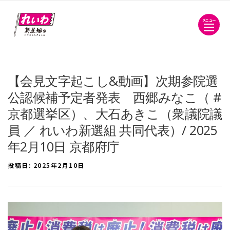
メニュー
【会見文字起こし&動画】次期参院選
公認候補予定者発表 西郷みなこ（ #
京都選挙区）、大石あきこ（衆議院議
員 ／ れいわ新選組 共同代表）/ 2025
年2月10日 京都府庁
投稿日:
2025年2月10日