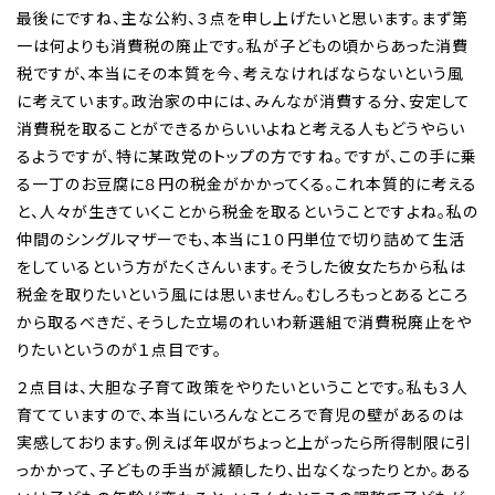
最後にですね、主な公約、３点を申し上げたいと思います。まず第
一は何よりも消費税の廃止です。私が子どもの頃からあった消費
税ですが、本当にその本質を今、考えなければならないという風
に考えています。政治家の中には、みんなが消費する分、安定して
消費税を取ることができるからいいよねと考える人もどうやらい
るようですが、特に某政党のトップの方ですね。ですが、この手に乗
る一丁のお豆腐に８円の税金がかかってくる。これ本質的に考える
と、人々が生きていくことから税金を取るということですよね。私の
仲間のシングルマザーでも、本当に１０円単位で切り詰めて生活
をしているという方がたくさんいます。そうした彼女たちから私は
税金を取りたいという風には思いません。むしろもっとあるところ
から取るべきだ、そうした立場のれいわ新選組で消費税廃止をや
りたいというのが１点目です。
２点目は、大胆な子育て政策をやりたいということです。私も３人
育てていますので、本当にいろんなところで育児の壁があるのは
実感しております。例えば年収がちょっと上がったら所得制限に引
っかかって、子どもの手当が減額したり、出なくなったりとか。ある