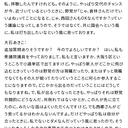
私、拝聴したんですけれども。そのように、やっぱり交代のチャンス
が今、近づいているというときに、野党が「じゃ、倉林さんだけでい
いよね」ってことになると、じゃ、西田さんもOKなんですか？ってい
う議論になってしまうので、そうではなくて、共に国会へという風
に、私は打ち出したいなという風に思っております。
大石あきこ：
追加質問ありそうですか？ 今のでよろしいですか？ はい。私も
衆議院議員をやっておりまして、私もと言いますか、大阪５区とい
うところで小選挙区で出てますけど。やっぱり新人がどこかに飛び
込むときっていうのは野党の方は現職だったり、またはずっと現職
でなくてもその人が戦ってたりっていうところに何らか参入するこ
とになりますので。どこかから出るのだっていうことにはどうして
もなりますね。で、私が出るってなったときも、やっぱりそれは野党
共闘的にどうなんだ、共倒れではないかとか、この人が先に立て
たのに、みたいな話はよくいただくんですけど。でも西郷さんがど
う思ってるかはわかんないんですよ。だけどやっぱり私は自分が
立ったときに、私でないとダメなんだっていう風に思ったので。そう
じゃなきゃそんな今の仕事辞めて立つとかはありませんので。やっ