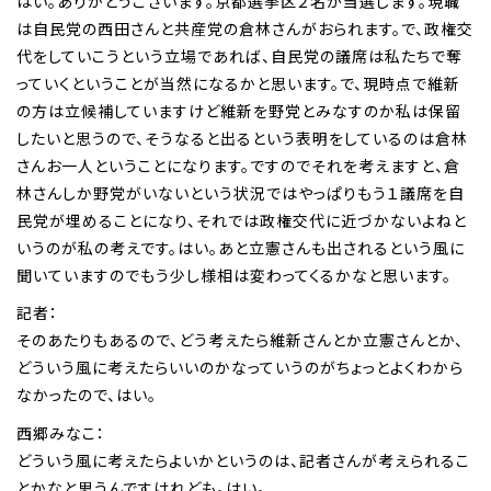
はい。ありがとうございます。京都選挙区２名が当選します。現職
は自民党の西田さんと共産党の倉林さんがおられます。で、政権交
代をしていこうという立場であれば、自民党の議席は私たちで奪
っていくということが当然になるかと思います。で、現時点で維新
の方は立候補していますけど維新を野党とみなすのか私は保留
したいと思うので、そうなると出るという表明をしているのは倉林
さんお一人ということになります。ですのでそれを考えますと、倉
林さんしか野党がいないという状況ではやっぱりもう１議席を自
民党が埋めることになり、それでは政権交代に近づかないよねと
いうのが私の考えです。はい。あと立憲さんも出されるという風に
聞いていますのでもう少し様相は変わってくるかなと思います。
記者：
そのあたりもあるので、どう考えたら維新さんとか立憲さんとか、
どういう風に考えたらいいのかなっていうのがちょっとよくわから
なかったので、はい。
西郷みなこ：
どういう風に考えたらよいかというのは、記者さんが考えられるこ
とかなと思うんですけれども。はい。