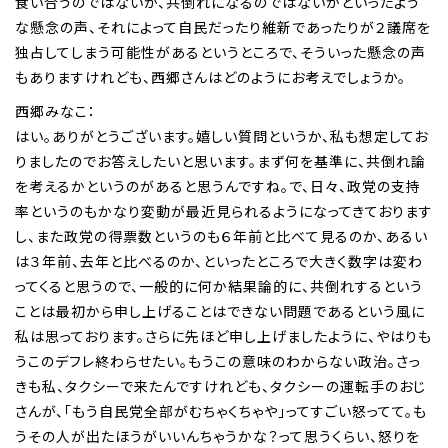
食い合うのではないか、共倒れになるのではないかといったよう
な懸念の声、それによって自民だったり維新であったりが２議席を
独占してしまう可能性があるというところで、そういった懸念の声
もありますけれども、西郷さんはどのようにお考えでしょうか。
西郷みなこ：
はい。ありがとうございます。嬉しい質問というか、私も想定してお
りましたのでお答えしたいと思います。まず何を基準に、共倒れ論
を考えるかというのがあると思うんですね。で、日々、政党の支持
率というのもかなり変動が最近見られるようになってきております
し、また政党の得票数というのも６年前と比べて見るのか、あるい
は３年前、去年と比べるのか、といったところで大きく数字は変わ
ってくると思うので、一般的に何か結果論的に、共倒れするという
ことは最初から申し上げることはできない問題であるという風に
私は思っております。さらに先ほど申し上げましたように、やはりも
うこのデフレ終わらせたい。もうこの意味のわからない政治。さっ
きも私、タクシーで来たんですけれども、タクシーの運転手のおじ
さんが、「もう自民党全部がむちゃくちゃや」ってすごい怒ってて。も
うその人が出たほうがいいんちゃうかな？って思うくらい、怒りを