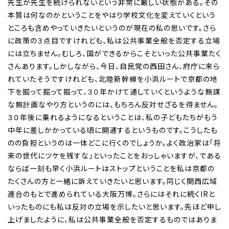
先生が先生を続けられないという非常に厳しい状態がある。その
本質は何なのかということをやはり学校文化を変えていくという
ところも含めやっていきたいというのが現在の私の思いです。さら
に政策の３点目ですけれども、私は公共事業全般を否定する立場
には立ちません。むしろ、国ができるからこそといった公共事業たく
さんあります。しかしながら、今日、自民党の西田さん、府庁に来ら
れていたそうですけれども、北陸新幹線を小浜ルートで京都の地
下を掘って掘って掘って、３０年かけて通していくというような無謀
な無計画なやり方というのには、もちろん反対せざるを得ません。
３０年後に乗れるようになるということは、私の子どもたちがもう
中年に差しかかっている頃に開通するというものです。こうしたも
のの負担というのは一体どこに行くのでしょうか。よく政治家は「将
来の世代にツケを残すな」といったことをおっしゃいますが、である
ならば一刻も早く小浜ルートはストップということを私は京都の
たくさんの方と一緒に訴えていきたいと思います。同じく関西広域
連合のもとで進められている大阪万博。さらにはそれに続くIRと
いったものにも私は反対の立場を示したいと思います。先ほど申し
上げましたように、私は公共事業全般を否定するものではありま