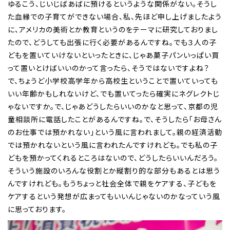
ゆるこう、じいじばあばに預けるというような関係がない。そうし
た血縁での子育てができない場合、私、先ほど申し上げましたよう
に、アメリカの美術とか教育というのをテーマに研究しておりまし
たので、どうしても出張に行く必要があるんですね。でも３人の子
どもを置いていけないといったときに、じゃあ菓子パンいっぱい買
って置いとけばいいのかって言ったら、そうではないですよね？
で、ちょうど小学校高学年から高校生ということで置いていっても
いい年齢かもしれないけど、でも置いてったら確実にネグレクトじ
ゃないですか。で、じゃあどうしたらいいのかなと思って、京都の児
童相談所に電話したことがあるんですね。で、そうしたら「お母さん
のお仕事では預かれない」という風に言われまして。親の経済活動
では預かれないという風に言われたんですけれども。でも私の子
どもを預かってくれるところはないので、どうしたらいいんだろう。
そういう施設のいろんな役割とか縦割り的な部分もあるとは思う
んですけれども。もうちょっと社会全体で親をケアする、子どもを
ケアするという発想が広まってもいいんじゃないのかなっていう風
に思っております。