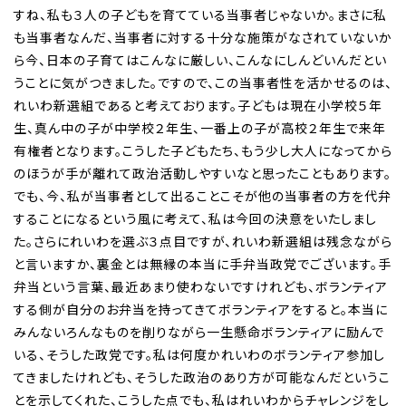
すね、私も３人の子どもを育てている当事者じゃないか。まさに私
も当事者なんだ、当事者に対する十分な施策がなされていないか
ら今、日本の子育てはこんなに厳しい、こんなにしんどいんだとい
うことに気がつきました。ですので、この当事者性を活かせるのは、
れいわ新選組であると考えております。子どもは現在小学校５年
生、真ん中の子が中学校２年生、一番上の子が高校２年生で来年
有権者となります。こうした子どもたち、もう少し大人になってから
のほうが手が離れて政治活動しやすいなと思ったこともあります。
でも、今、私が当事者として出ることこそが他の当事者の方を代弁
することになるという風に考えて、私は今回の決意をいたしまし
た。さらにれいわを選ぶ３点目ですが、れいわ新選組は残念ながら
と言いますか、裏金とは無縁の本当に手弁当政党でございます。手
弁当という言葉、最近あまり使わないですけれども、ボランティア
する側が自分のお弁当を持ってきてボランティアをすると。本当に
みんないろんなものを削りながら一生懸命ボランティアに励んで
いる、そうした政党です。私は何度かれいわのボランティア参加し
てきましたけれども、そうした政治のあり方が可能なんだというこ
とを示してくれた、こうした点でも、私はれいわからチャレンジをし