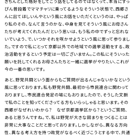
きちんとした格好をしてこう話をしてるのではなくって、本当にすっ
ぴん普段着でママチャリに乗ってるようなそういう状態で、西郷さ
んに出てほしいんやという風にお話をいただくというのは、やっぱ
り私のその、なんて言うのかな、中身を見てそういう風にお母さん
たちが考えてくれたんだという思いは、もう私の中でずっと忘れな
いでいよう、で、いつかそれを咲かせようという風に思って参りまし
た。ですので私にとって京都以外での地域での選挙活動をする、政
治活動をするという予定は一切ございません。この私にそういった
願いを託してくれるお母さんたちと一緒に選挙がやりたい、これが
今の一番の思いです。
あと、野党共闘という面からもご質問が出るんじゃないかなという
風に思っております。私も野党共闘、最初から市民連合に関わって
おりますし、市民連合発足の場にもおりましたので、そうした文脈
で私のことを知ってくださってる方もいらっしゃると思います。その
西郷がなぜれいわから？ なぜ京都選挙区から？というご質問、
あると思うんですね。で、私は野党が大きな固まりをつくることは
非常に大事なことだと思っております。しかしながら、異なる方向
性、異なる考え方を持つ政党がなるべく近づこうとする中で、共通