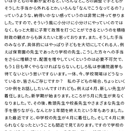
いは子どもの年齢が変わると、いろんなところの調整で子どもが
そうした手当から外れるとか。いろんな「なんでこうなってるの？」
っていうような、納得いかない感っていうのは非常に持って参りま
した。ですので、そういう風に小分けに小分けにやっていくのでは
なく、もっと大胆に子育て政策を打つことができるというのを積極
財政の観点からも訴えたいと思っております。また、そうした手当
のみならず、具体的にはやっぱり子どもを大切にしてくれる人、例
えば保育園の先生であったり学校の先生、こうした方々への手当
をさらに増額させ、配置を増やしていくというのは必要不可欠で、
もう１日も早くやらなければならない。むしろ私は参議院選挙も
待てないという思いですらいます。一体、今、学校現場はどうなっ
ているか、皆さんご存じですか？ 私の子どもの場合、ちょっといく
つか例をお話ししたいんですけれども。例えば４月、新しい先生が
着任しました。新学期が始まります。ところが５月に先生が来なく
なりました。で、その後、教頭先生や校長先生やさまざまな先生の
手を借りながら、なんとか１年間を終えたという年もありました。
また最近ですと、中学校の先生が４月に着任した。そして４月に来
られなくなったということも間近で見ております。ですので学校の