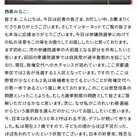
西郷みなこ：
皆さま、こんにちは。今日は記者の皆さま、お忙しい中、お集まりく
ださりありがとうございます。そしてインターネットでご覧の皆さま
も本当に応援ありがとうございます。今日は参議院選挙に向けて
の私の決意をこの場をお借りしてお話ししたいと思っております。
まず初めに、次の参議院選挙の大前提となる部分を共有したいと
思います。前回の衆議院選挙では自民党が過半数割れを起こして
おり、現在、政権交代への大チャンスが訪れています。ここ京都選
挙区では２名が当選する２人区となっています。ですので、ここは
野党が少なくとも２名は候補者を立てるということが政権交代へ
の第一歩であるという風に考えております。このことは思想信条の
問題といったことよりも、むしろ選挙制度の問題として皆さまご理
解いただけるかなと思います。次に、なぜ私がこのれいわ新選組
からという選択肢を選んだのかについてお話ししたいと思います。
今、日本は失われた３０年と呼ばれる不況、デフレが続いて参りま
した。私は現在３７歳ですので、子どもの頃からほぼ不況だった、
ほぼ失われていたという状態でございます。日本の好景気、残念な