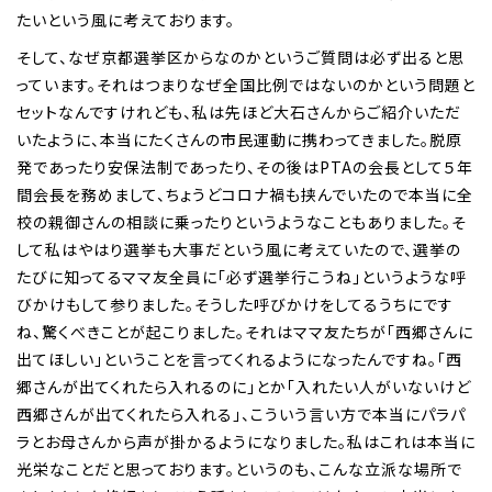
たいという風に考えております。
そして、なぜ京都選挙区からなのかというご質問は必ず出ると思
っています。それはつまりなぜ全国比例ではないのかという問題と
セットなんですけれども、私は先ほど大石さんからご紹介いただ
いたように、本当にたくさんの市民運動に携わってきました。脱原
発であったり安保法制であったり、その後はPTAの会長として５年
間会長を務めまして、ちょうどコロナ禍も挟んでいたので本当に全
校の親御さんの相談に乗ったりというようなこともありました。そ
して私はやはり選挙も大事だという風に考えていたので、選挙の
たびに知ってるママ友全員に「必ず選挙行こうね」というような呼
びかけもして参りました。そうした呼びかけをしてるうちにです
ね、驚くべきことが起こりました。それはママ友たちが「西郷さんに
出てほしい」ということを言ってくれるようになったんですね。「西
郷さんが出てくれたら入れるのに」とか「入れたい人がいないけど
西郷さんが出てくれたら入れる」、こういう言い方で本当にパラパ
ラとお母さんから声が掛かるようになりました。私はこれは本当に
光栄なことだと思っております。というのも、こんな立派な場所で