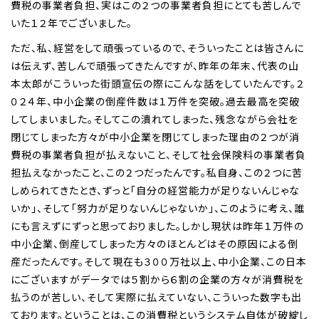
費税の事業者負担、実はこの２つの事業者負担にとても苦しんで
いた１２年でございました。
ただ、私、経営をして頑張っているので、そういったことは皆さんに
は伝えず、苦しんで頑張ってきたんですが、昨年の年末、代表の山
本太郎がこういった街頭宣伝の際にこんな話をしていたんです。２
０２４年、中小企業の倒産件数は１万件を突破。過去最高を突破
してしまいました。そしてこの潰れてしまった、残念ながら会社を
閉じてしまった方々が中小企業を閉じてしまった理由の２つが消
費税の事業者負担が払えないこと、そして社会保険料の事業者負
担払えなかったこと、この２つだったんです。私自身、この２つに苦
しめられてきたとき、ずっと「自分の経営能力が足りないんじゃな
いか」、そして「努力が足りないんじゃないか」、このように考え、誰
にも言えずにずっと思っておりました。しかし現状は昨年１万件の
中小企業、倒産してしまった方々のほとんどはその原因による倒
産だったんです。そして現在も３００万社以上、中小企業、この日本
にございますがデータでは５割から６割の企業の方々が消費税を
払うのが苦しい、そして実際に払えていない、こういった数字も出
ております。ということは、この消費税というシステム自体が破綻し