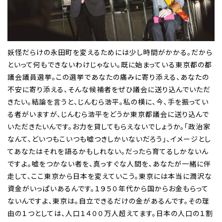
妖怪だらけの永田町を変えるためには少し時間がかかる。だから
といって何もできないわけじゃない。既に始まっている東京都の都
議会議員選挙。この選挙であなたの痛みに寄り添える、あなたの
不安に寄り添える、そんな候補者をぜひ議会に送り込んでいただ
きたい。結論を言うと、じんむら浩平。私の横に、今、手を振ってい
る者がいますが、じんむら浩平をどうか東京都議会に送り込んで
いただきたいんです。お力を貸してもらえないでしょうか。「政治家
なんて、どいつもこいつも嘘つきしかいないだろう」、イメージとし
てあなたはそれを語るかもしれない。だったら育てるしかないん
ですよ。嘘をつかない者を、真っすぐな人間を、あなたが一緒に伴
走して、ここ東京から日本を変えていこう。東京には本当に潤沢な
資金がいっぱいあるんです。１９５０年代から国からお金もらって
ないんですよ、東京は。自立できるだけの金があるんです。その理
由の１つとしては、人口１４００万人超えてます。日本の人口の１割