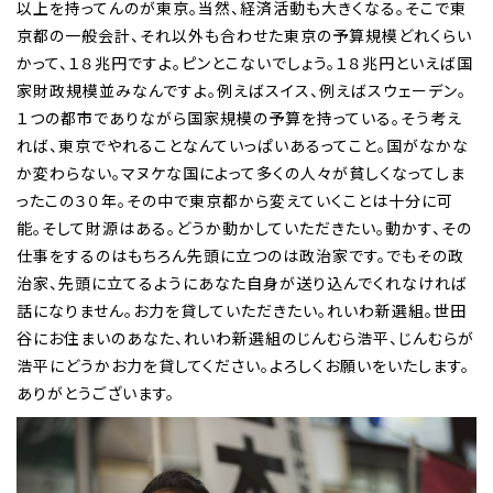
以上を持ってんのが東京。当然、経済活動も大きくなる。そこで東
京都の一般会計、それ以外も合わせた東京の予算規模どれくらい
かって、１８兆円ですよ。ピンとこないでしょう。１８兆円といえば国
家財政規模並みなんですよ。例えばスイス、例えばスウェーデン。
１つの都市でありながら国家規模の予算を持っている。そう考え
れば、東京でやれることなんていっぱいあるってこと。国がなかな
か変わらない。マヌケな国によって多くの人々が貧しくなってしま
ったこの３０年。その中で東京都から変えていくことは十分に可
能。そして財源はある。どうか動かしていただきたい。動かす、その
仕事をするのはもちろん先頭に立つのは政治家です。でもその政
治家、先頭に立てるようにあなた自身が送り込んでくれなければ
話になりません。お力を貸していただきたい。れいわ新選組。世田
谷にお住まいのあなた、れいわ新選組のじんむら浩平、じんむらが
浩平にどうかお力を貸してください。よろしくお願いをいたします。
ありがとうございます。