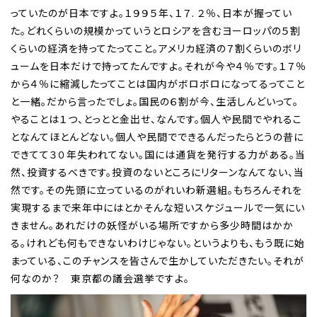
っていたのが日本ですよ。１９９５年、１７. ２％、日本が握ってい
た。どれくらいの規模かっていうとロシアを含むヨーロッパの５割
くらいの経済を持ってたってこと。アメリカ経済の７割くらいのボリ
ュームを日本だけで持ってたんですよ。それが今や４％です。１７％
から４％に縮減したってことは国内がボロボロになってるってこと
と一緒。だから言ったでしょ。国民の６割が今、生活しんどいって。
やることは１つ、とっとと金出せ、なんです。個人や民間でやれるこ
となんてほとんどない。個人や民間でできるんだったらとうの昔に
できてて３０年失われてない。国には通貨を発行する力がある。当
然、投資するべきです。投資のないところにリターンなんてない、当
然です。その先頭に立っているのがれいわ新選組。もちろんそれを
実現するまで来年中にはとかそんな短いスケジュールで一気にい
きません。あれだけの妖怪がいる場所ですから多少時間はかか
る。けれども何もできないわけじゃない。というよりも、もう既に始
まっている、このチャンスを皆さんで生かしていただきたい。それが
何なのか？ 東京都の議会選挙ですよ。