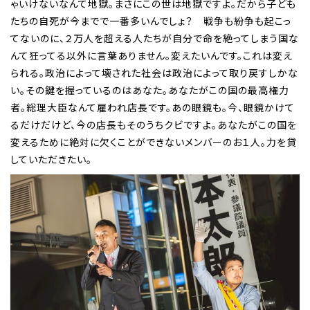
ゃいけないなんて地獄。まさにこの世は地獄ですよ。だから子ども
たちの自死が今までで一番多いんでしょ？ 戦争も紛争も起こっ
てないのに、２万人を超える人たちが自分で命を絶ってしまう国な
んて狂ってる以外に言葉ありません。変えたいんです。これは変え
られる。政治によって壊された社会は政治によって取り戻すしかな
い。その鍵を握っているのはあなた。あなたがこの国の最高権力
者。総理大臣なんて雇われ店長です。あの眼鏡も。今、眼鏡かけて
るだけだけど、今の店長もそのうちクビですよ。あなたがこの国を
変えるために絶対に欠くことができないメンバーのお１人。力を貸
していただきたい。