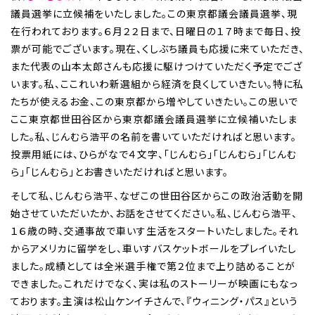
議員選挙に立候補をいたしました。この東京都議会議員選挙、現
在行われております。６月２２日まで、日曜日の１７時まで毎日、投
票が可能でございます。現在、くしぶち議員も応援に来ていただき、
また代表の山本太郎さんも応援に駆けつけていただく予定でござ
います。私、ここれいわ新選組から経済を良くしていきたい。特に私
たちが使えるお金、この東京都から増やしていきたい。この思いで
ここ東京都世田谷区から東京都議会議員選挙に立候補いたしま
した。私、じんむら浩平の名前を書いていただければと思います。
投票用紙には、ひらがなで４文字、「じんむら」「じんむら」「じんむ
ら」「じんむら」とお書きいただければと思います。
そして私、じんむら浩平、なぜこの世田谷区からこの政治活動を開
始させていただいたか、お話をさせてください。私、じんむら浩平、
１６歳の時、交通事故で車いす生活をスタートいたしました。それ
からアメリカに留学をし、車いすバスケットボールをプレイいたし
ました。成績としては全米選手権で第２位まで上り詰めることが
できました。これだけでなく、実は私のストーリーが映画にもなっ
ております。主演は松山ケンイチさんで、『ウィニング・パス』という