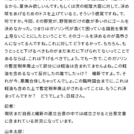
るから、夏休み欲しいんです。もしくは次の総理大臣に対して、決め
球をあげるためのトスを上げていると、そういう感覚ですね。で、
何ですか。今回、その野党が、野党側だけの数が多いのにゴールを
決めなかった。つまりはガソリン代が高くて困っている国民を事実
上見ないことにしたということで、そのゴールを決めるのが高市さ
んになってるんですね。これに対してどうするかって、もちろん、も
うとっとと下げるべきものがまだ未だに下げられてないってことで
あるならば、これは下げるべきでしょう。でも一方で、このガソリン
の暫定税率廃止って部分には軽油は含まれてませんよね。この軽
油を含めるなって反対したの誰でしたっけ？ 維新ですよ。で、そ
れが今、悪魔合体しちゃってんでしょ。この臨時国会までに、これは
軽油も含めた上で暫定税率廃止がされるってことは、もうこれ決
まってんですか？ どうでしょう、日経さん。
記者：
現状まだ自民と維新の連立合意の中では成立させると合意文書
に含まれている状況になっています。
山本太郎：