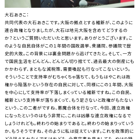
大石あきこ：
共同代表の大石あきこです。大阪の拠点とする維新が、このように
連合政権となりましたが、大石は地元大阪を含めてどうするの
か？というご質問いただいたと思います。ありがとうございます。こ
のような自民自体がこの１年間の国政選挙、衆議院、参議院で歴
史的大敗。この背景には裏金問題から逃げてきたと。そして、一方
で国民生活をどんどん、どんどん切り捨てて、過去最大の倒産にも
かかわらず、まともな減税策、需要喚起も行なってこないという。
そういうことで支持率がむちゃくちゃ落ちて、もうもはやこれは政
権から陥落かという存在の自民に対して、同様にこの１年間、大阪
を中心にして支持率が下落しまくっている維新ですね。この自民、
維新という支持率が落ちまくって、もう足さないと政権がもたない
という、この二者がですね、悪魔合体を行なって、今回、連立政権
になったというのはもう非常に、これは凶暴な連立政権になるで
しょうけれども。終わりの始まりであると。終わりの始まりっていう
か、もうそうですね、そのように私は捉えています。これを政策的に
どう捉えるかなんですけれども、合意文書を見ましても、やはり特