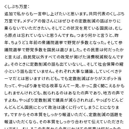
くしぶち万里：
追加で私からも一言申し上げたいと思います。共同代表のくしぶち
万里です。メディアの皆さんにはぜひその定数削減の話ばかりに
乗らないでいただきたい。そしてこの状況を見ている国民は、むし
ろ原点は忘れていないと思うんですね。つまり何かと言うと、昨
年、ちょうど１年前の衆議院選挙で野党が多数となった。そして参
議院選挙で野党多数を国民は選びました。その民意は何だったか
と言えば、自民党以外すべての政党が掲げた消費税減税なんです
よ。そのときに定数削減の話も出ていないし、そして社会保障の縮
小という話も出ていません。それぞれ大事な議論、していくべきテ
ーマだとは思いますけれども。でも定数削減ばかりがスポット当
たって、やっぱり身を切る改革なんて一見、かっこ良く聞こえるかも
しれませんけれども、削られるのはあなたの声であり、地方の声で
すよね。やっぱり定数削減で議員が減らされれば、やっぱりどんど
んどんどん国民にとって政治は遠くに行ってしまうことになりま
す。ですからその本質をしっかり報道いただく、定数削減の話題を
報道いただくなら、その本質をしっかり合わせて伝えていただきた
いですし。むしろこの去年から今年にかけての民意は何だったの