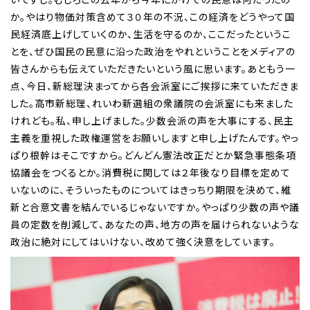
か。やはり物価対策含めて３０年の不況、この経済をどうやって国
民経済底上げしていくのか、生活を守るのか、ここだったというこ
とを、ぜひ国民の民意に沿った政治をやれということをメディアの
皆さんからも伝えていただきたいという風に思います。あともう一
点、今日、新総理決まってから各会派室にご挨拶に来ていただきま
した。高市新総理、れいわ新選組の衆議院の会派室にも来ました
けれども。私、申し上げました。少数会派の声を大事にする、民主
主義を重視した政権運営をお願いしますと申し上げたんです。やっ
ぱり根幹はそこですから。どんどん憲法改正だとか緊急事態条項
協議会をつくるとか。消費税に関しては２年後なり目標を定めて
いないのに、そういったものについてはきっちり期限を決めて、維
新と合意文書を結んでいるじゃないですか。やっぱり少数の声や議
員の定数を削減して、あなたの声、地方の声を届けられないような
政治に絶対にしてはいけない、改めて強く決意をしています。