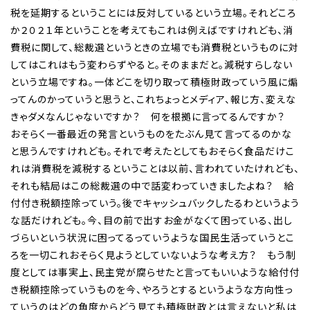
税を延期するということには反対しているという立場。それどころ
か２０２１年ということを考えてもこれは例えばですけれども、消
費税に関して、総裁選というときの立場でも消費税というものに対
してはこれはもう変わらずやると。そのままだと。減税すらしない
という立場ですね。一体どこを切り取って積極財政っていう風に煽
ってんのかっていうと思うと、これちょっとメディア、報じ方、変えな
きゃダメなんじゃないですか？ 何を根拠に言ってるんですか？
おそらく一番最近の発言というものをたぶん見て言ってるのかな
と思うんですけれども。それで考えたとしてもおそらく食品だけこ
れは消費税を減税するということは以前、言われていたけれども、
それも結局はこの総裁選の中で話変わっていきましたよね？ 給
付付き税額控除っていう。後でキャッシュバックしたるわというよう
な話だけれども。今、目の前で出すお金がなくて困っている、出し
づらいという状況に困ってるっていうような国民生活っていうとこ
ろを一切これおそらく見ようとしていないような考え方？ もう制
度としては事実上、民主党が腐らせたと言ってもいいような給付付
き税額控除っていうものを今、やろうとするというような方向性っ
ていうのはどの角度からどう見ても積極財政とは言えないと私は