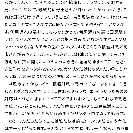
なかったんですよ、それを。で、５回協議しますっつって、それが結
局、やっただけで、最終的に野田さんが何っつったかっつったら、こ
れは野党だけで通すっていうことを、もう腹決めなきゃいけないみ
たいなこと言ってんですね。最初から言ってるやろってことなんで
す。何周遅れの話をしてるんですかって。何周遅れの話で国民騙そ
うとしてるんですかということの集大成みたいな話ですね。ガソリ
ンっつったら。なので今の話からいくと、おそらくその積極財政と高
市さんが言うんだったら、さっさとこの軽油の部分に関しても、地
方財政に穴が開くというんだったらそれを埋めますってことをさっ
さと言わなきゃダメなんですよ。ガソリンだけじゃダメだ、軽油もや
ろうね。この分についての地方財政、そこに穴が開くんだったらそ
こは埋めますから。だって積極財政の高市でござーますわよ、と言
わんとダメなんですよ、ここ。言わんやろうな。ま、そういったものの
対応はどうされますか？ってことですけれども、もうこれまで政治
の嘘、与野党ともにやってきた茶番というもので国民生活を圧迫し
てるわけだから、私たちが求めるガソリン税ゼロでなくても当然、
一歩進むんだったらそこには私たちは前に進むべきだという考え
はずーっと持ってます。そんなところですね。もう一点なんかありま