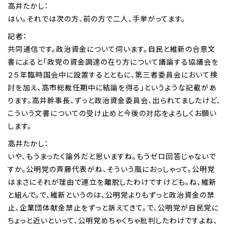
高井たかし：
はい。それでは次の方、前の方で二人、手挙がってます。
記者：
共同通信です。政治資金について伺います。自民と維新の合意文
書によると「政党の資金調達の在り方について議論する協議会を
２５年臨時国会中に設置するとともに、第三者委員会において検
討を加え、高市総裁任期中に結論を得る」というような記載があ
ります。高井幹事長、ずっと政治資金委員会、出られてましたけど、
こういう文書についての受け止めと今後の対応をよろしくお願い
します。
高井たかし：
いや、もうまったく論外だと思いますね。もうゼロ回答じゃないで
すか。公明党の斉藤代表がね、そういう風におっしゃって。公明党
はまさにそれが理由で連立を離脱したわけですけども。ね、維新
と組んで。で、維新というのは、公明党よりもずっと政治資金の禁
止、企業団体献金禁止をずっと訴えてきて。で、公明党が自民党に
ちょっと近いといって、公明党めちゃくちゃ批判したわけですよね、