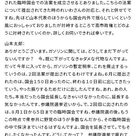
された臨時国会での法案を成立させるとありました。こちらの法案
について提出されてきた時のれいわさんの対応と、それと併せてで
すね、先ほど山本代表のほうからも国会内外で揺らしていくという
風におっしゃっておりましたが対峙するところで高市政権とどのよ
うに対峙されていくのか、詳しくお伺いできれば幸いです。
山本太郎：
ありがとうございます。ガソリンに関しては、どうしてまだ下がって
ないんですか？ 今。既に下がってなきゃダメな代物なんですよ。
だって今年に入ってから、ガソリンの暫定税率、これを廃止するっ
ていうのは、２回法案が提出されてるわけですよね。６月に提出さ
れたのは、国会１５０日あったのに、終わる１０日前に出してきたっ
ていう。やった振りするためだけに出したんですね、あれ、あの人
たち。本当だったら国会延長しなきゃいけなかったのに、延長する
気なかったんです、参議院選挙近いから。で、２回目に出されたの
は、８月１日から５日までの臨時国会ですね、参議院選の後。もう
この時点で衆参共に野党のほうが多数なんだから、その臨時国会
の中で採決までいけるはずなんですよ、国会を延長させて。でもそ
れしたくなかったんです。どうしてかって？ 参議院選挙で疲れて