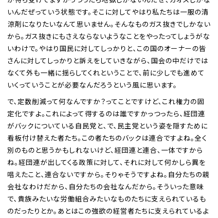
いんだぜっていう状態です。そこに対してやはり私たちは一服の清
涼剤になりたいなんて思いません。そんなものガス抜きでしかない
から。ガス抜きにもさえならないようなことをやったってしょうがな
いわけで。やはり国民に対してしっかりと、この国のオーナーの皆
さんに対してしっかりと訴えをしていきながら、国会の中だけでは
なくて外も一緒に揺らしてくれということで、前に少しでも進めて
いくっていうことが必要なんだろうという風に思います。
で、定数削減って何なんですか？ってことですけど、これ権力の固
定化ですよ。これによって得するのは誰ですかっつったら、経団連
がバックについている自民党と、で、民主党という姿を隠すために
看板付け替えた者たち。この者たちのバックは連合ですよね。全く
別のものと思うかもしれないけど、経団連と連合、一体ですから
ね。経団連が出してくる政策に対して、それに対して何かしら異を
唱えたこと、連合ないですから。そりゃそうですよね。自分たちの親
会社なわけだから、自分たちの会社なんだから。そういった意味
で、貴族みたいな労働組合みたいなものたちに支えられているも
のだったりとか。あとはこの強欲の経営者たちに支えられているよ