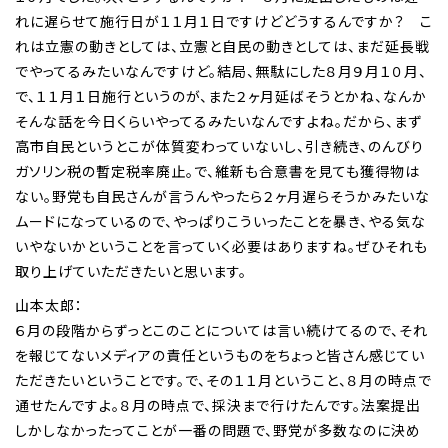
れに遅らせて施行日が１１月１日ですけどどうするんですか？ こ
れは立憲の動きとしては、立憲と自民の動きとしては、まだ延長戦
でやってるみたいなんですけど。結局、無駄にした８月９月１０月、
で、１１月１日施行というのが、また２ヶ月延ばそうとかね、なんか
そんな話を今日くらいやってるみたいなんですよね。だから、まず
高市自民というとこが体質変わっていないし、引き続き、のんびり
ガソリン税の暫定税率廃止。で、維新も合意書を見ても獲得物は
ない。野党も自民さんが言うんやったら２ヶ月遅らそうかみたいな
ムードになっているので、やっぱりこういったことを暴き、やる気な
いやないかということを言っていく必要はありますね。ぜひそれも
取り上げていただきたいと思います。
山本太郎：
６月の段階からずっとこのことについては言い続けてるので、それ
を報じてないメディアの責任というものをちょっと皆さん感じてい
ただきたいということです。で、その１１月ということ、８月の時点で
通せたんですよ。８月の時点で、採決まで行けたんです。法案提出
しかしなかったってことが一番の問題で、野党が多数なのに決め