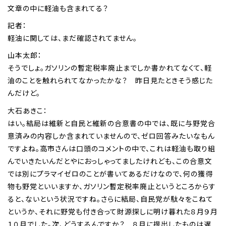
文章の中に軽油も含まれてる？
記者：
軽油に関しては、まだ確認されてません。
山本太郎：
そうでしょ。ガソリンの暫定税率廃止までしか書かれてなくて、軽
油のことを触れられてなかったかな？ 昨日見たときそう感じた
んだけど。
大石あきこ：
はい。結局は維新と自民と維新の合意書の中では、既に与野党合
意済みの内容しか含まれていませんので、ゼロ回答みたいなもん
ですよね。高市さんは口頭のコメントの中で、これは軽油も取り組
んでいきたいんだとやにおっしゃってましたけれども、この合意文
では別にプラマイゼロのことが書いてあるだけなので、何の獲得
物も野党といいますか、ガソリン暫定税率廃止というところからす
ると、ないという状況ですね。さらに結局、自民党が駄々をこねて
というか、それに野党も付き合って財源探しに明け暮れた８月９月
１０月でした。次、どうするんですか？ ８月に提出したものは遅