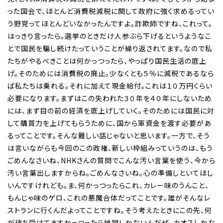
った国会で、ほとんど消費税減税に関して政府に強く求めるってい
う野党ってほとんどいなかったんですよ。詐欺師ですね、これって。
はっきり言ったら。選挙のときだけ人参ぶら下げるというようなこ
とで国民を騙し続けたっていうことが繰り返されてます。なので私
たちがやるべきことは何かっつったら、やっぱり国民生活の底上
げ。そのためには消費税の廃止。少なくとも５％に減税であるなら
ば私たちは乗れる。それに加えて現金給付。これは１０万円くらい
必要になります。まずはこの失われた３０年を４０年にしないため
には、まず目の前の経済を底上げしていく。そのためには国民に対
して購買力を上げてもらうために、国から軍資金を渡す必要があ
るってことです。そんな難しい話じゃないと思います。一方で、そう
は言いながらも今回のこの政権、新しい枠組みっていうのは、もう
ごめんなさいね、NHKさんの質問でこんな汚い言葉を使う、今から
汚い言葉出しますからね。ごめんなさいね。心の準備しといてほし
いんですけれども。ま、何かっつったらこれ、カレー味のうんこと、
もんじゃ味のゲロ、これの悪魔合体だってことです。誰がそんなレ
ストランに行くんだよってことですね。そう考えたときにこの先、何
が待ち受けてますかっつったら地獄しかないんだぜ、カオスしかな