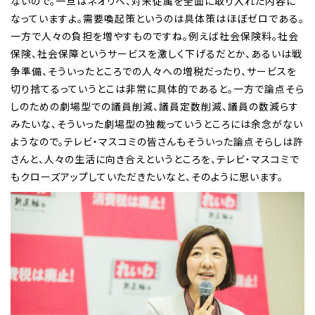
ないので。一旦はネオリベ、対米従属を全面に取り入れた内容に
なっていますよ。需要喚起策というのは具体策はほぼゼロである。
一方で人々の負担を増やすものですね。例えば社会保険料。社会
保険、社会保障というサービスを激しく下げるだとか、あるいは戦
争準備、そういったところでの人々への増税だったり、サービスを
切り捨てるっていうとこは非常に具体的であると。一方で論点そら
しのための劇場型での議員削減、議員定数削減、議員の数減らす
みたいな、そういった劇場型の独裁っていうところには余念がない
ようなので。テレビ・マスコミの皆さんもそういった論点そらしは許
さんと、人々の生活に向き合えというところを、テレビ・マスコミで
もクローズアップしていただきたいなと、そのように思います。