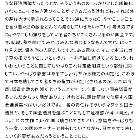
うな経済団体だったりとか。そういうもののしっかりとした組織化
されたところは生き延びることができるだろうけれども、それ以外
の芽は大きく潰されるってことです。逆に言ったら、ややこしいこと
を言う者たちの数をどんどん減らしていきたいっていう考え方です
ね。ややこしい振りをしている者たちがたくさんいるのが国会です。
ま、結局、蓋を開けてみればみんな同じようなもんですね、はっき
り言えば。資本側の人間たちですよ。ある意味で、そこで本当にガ
チ草の根でややこしいというパートを担当し続けているという、れ
いわということに関してもやはりこれは定数削減という部分に関
しては、やっぱり影響はあるでしょう。だから権力の固定化、これま
で日本を壊してきた者たちの権力が固定化されるのが、これは当
然、議員定数の削減だということです。で、仕事しない国会議員が
多いんだからって話がありますけれども、話は簡単で仕事する国
会議員選べばいいだけです。一番の責任はそういうマヌケな国会
議員と、そして国会議員を選ぶことに対して危機感が薄い国民。え
え。これの共作によって国は壊されてきたという意識をやっぱりも
う一度、この国のオーナーと共有していきながら、日本を立て直し
ていく必要があるだろうということでした。