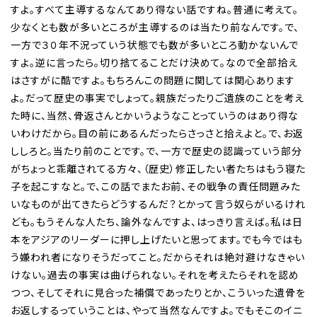
すよ。すべて主導するなんてあり得ない話ですね。普通に考えて。
少なくとも数が多いところが主導するのは当たり前なんです。で、
一方で３０年不況っていう状態でも数が多いところ動かないんで
すよ。逆に言ったら。切り捨てることだけ決めて。なので全部拾え
はさすがに酷ですよ。もちろんこの問題に関しては関心あります
よ。だって歴史の事実でしょって。親族だったりご遺族のことを考え
た時に、当然、骨返さんとかいうようなことっていうのはあり得な
いわけだから。目の前にあるんだったらさっさと拾えよと。で、お返
ししろと。当たり前のことです。で、一方で歴史の認識っていう部分
がちょっと乖離されてる方々、（歴史）修正したい者たちはもう寝た
子を起こすなと。で、この話でまたお前、その戦争の責任問題みた
いなものが出てきたらどうするんだ？とかって言う奴らがいるけれ
ども。もうそんな人たち、論外なんですよ、はっきり言えば。私は日
本をアジアのリーダーに押し上げたいと思ってます。でも今ではも
う嫌われ者になりそうだってこと。だからそれは絶対避けなきゃい
けない。過去の事実は曲げられない。それを考えたらそれを認め
つつ、そしてそれに見合った補償であったりとか、こういった遺骨を
お返しするっていうことは、やって当然なんですよ。でもそこのイニ