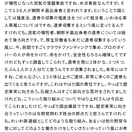
が犠牲になった炭鉱の落盤事故ですね、水没事故なんですが。そ
こで１３６人が朝鮮半島出身者と言われてます。ということで国と
しては推進法、遺骨の収集の推進法をつくって戦没者、いわゆる軍
人軍属についてはですね、遺骨収集するという風に言ってるんで
すけれども。炭鉱の犠牲者、朝鮮半島出身者の遺骨については極
めて後ろ向きです。で、厚生労働省も未だに遺骨収集するっていう
風に、今、民間ですごくクラウドファンディングで集め、プロのダイ
バーの人が命をかけて、命をかけて、安全性もちろん確保してです
けれどもずっと調査してこられて。遺骨を現に３体かな、３つ４つ、
たぶん１人か２人分だと思うんですが収集されました。来年にはで
すね、ごめんなさい、１３０体以上のご遺体、非常に多くのご遺骨も
出てくると思うんですが。これはやはり国の責任ですし、やっぱり歴
史事実に向き合う。石破さんはすごく前向きな答弁をされてました
けれども、こういった取り組みについてやはり上村さんは今日出
てこられましたけど、やっぱり国会議員でですね、歴史事実に向き
合うっていうのは与野党問わず政治の原点だと思うんですけれど
も。れいわ新選組としてどのような取り組み、あるいは他の野党与
党に対してどのような働きかけをしていきたいかっていう風にお考