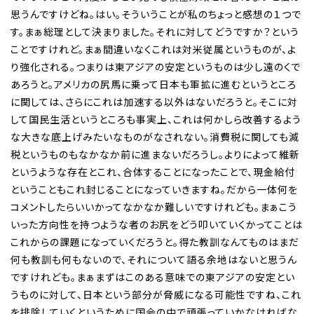
思うんですけどね。はい。そういうことが私のちょっと感想の１つで
す。まぁ総理として決まりました。それに対してどうですか？という
ことですけれど。まぁ間違いなくこれは対米従属というものが、よ
り強化される。つまりは東アジアの安定というものは少し遠のくで
あろうと。アメリカの尻馬に乗って日本も軍拡に進むというところ
に関しては、さらにこれは加速する以外はないだろうと。そこに対
して国民生活というところも事実上、これは何かしら改善するよう
な大きな底上げみたいなものがなされない。消費税に関しても減
税というものもなかなか前に進まないだろうし。よりによって維新
というような存在とこれ、合体することになったことで、現金給付
ということもこれ封じることになっていきますね。だから一体何を
コメントしたらいいかってなかなか難しいですけれども。まぁこう
いった方向性を持つような者のお尻をどう叩いていくかってことは
これからの課題になっていくだろうと。得た教訓なんてものはまだ
何も教訓も何もないので、それについて語る余地はないと思うん
ですけれども。まぁまずはこのある意味での東アジアの安定とい
うものに対して、日本という部分が脅威になる可能性ですね、これ
を排除していくというために国会の中で頑張っていかなければな