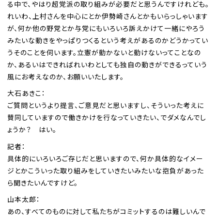
る中で、やはり超党派の取り組みが必要だと思うんですけれども。
れいわ、上村さんを中心にとか伊勢崎さんとかもいらっしゃいます
が、何か他の野党とか与党にもいろいろ訴えかけて一緒にやろう
みたいな動きをやっぱりつくるという考えがあるのかどうかってい
うそのことを伺います。立憲が動かないと動けないってことなの
か、あるいはできればれいわとしても独自の動きができるっていう
風にお考えなのか、お願いいたします。
大石あきこ：
ご質問というより提言、ご意見だと思いますし、そういった考えに
賛同していますので働きかけを行なっていきたい、でダメなんでし
ょうか？ はい。
記者：
具体的にいろいろご存じだと思いますので、何か具体的なイメー
ジとかこういった取り組みをしていきたいみたいな抱負があった
ら聞きたいんですけど。
山本太郎：
あの、すべてのものに対して私たちがコミットするのは難しいんで