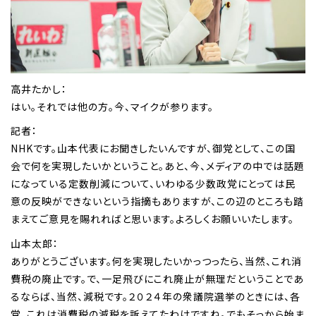
高井たかし：
はい。それでは他の方。今、マイクが参ります。
記者：
NHKです。山本代表にお聞きしたいんですが、御党として、この国
会で何を実現したいかということ。あと、今、メディアの中では話題
になっている定数削減について、いわゆる少数政党にとっては民
意の反映ができないという指摘もありますが、この辺のところも踏
まえてご意見を賜れればと思います。よろしくお願いいたします。
山本太郎：
ありがとうございます。何を実現したいかっつったら、当然、これ消
費税の廃止です。で、一足飛びにこれ廃止が無理だということであ
るならば、当然、減税です。２０２４年の衆議院選挙のときには、各
党、これは消費税の減税を訴えてたわけですね。でもそっから始ま