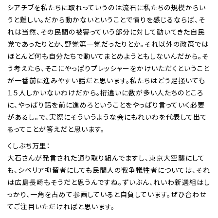
シアチブを私たちに取れっていうのは流石に私たちの規模からい
うと難しい。だから動かないということで憤りを感じるならば、そ
れは当然、その民間の被害っていう部分に対して動いてきた自民
党であったりとか、野党第一党だったりとか。それ以外の政策では
ほとんど何も自分たちで動いてまとめようともしないんだから。そ
う考えたら、そこにやっぱりプレッシャーをかけいただくということ
が一番前に進みやすい話だと思います。私たちはどう足掻いても
１５人しかいないわけだから。桁違いに数が多い人たちのところ
に、やっぱり話を前に進めろということをやっぱり言っていく必要
があるし。で、実際にそういうような会にもれいわを代表して出て
るってことが答えだと思います。
くしぶち万里：
大石さんが発言された通り取り組んでますし、東京大空襲にして
も、シベリア抑留者にしても民間人の戦争犠牲者については、それ
は広島長崎もそうだと思うんですね。ずいぶん、れいわ新選組はし
っかり、一角を占めて参画していると自負しています。ぜひ合わせ
てご注目いただければと思います。