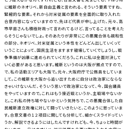
に維新のネオリベ、新自由主義と言われる、そういう要素ですね、
緊縮的な要素。それから対米従属の要素を全面的に取り入れた
合意内容になっていますので、先ほど代表が申し上げた、元々、高
市早苗さんも積極財政って言われてるけど、言ってることを考えた
らそうじゃないでしょ。そのあたりが非常にこの悪魔合体も親和性
の部分、ネオリベ、対米従属という本性をどんどん出していくって
いうことによって、国民生活をますます破壊していくでしょうし、戦
争準備が凶暴に進められていくだろう。これに私は全面対決して
いく必要があると思います。維新というのは大阪が拠点ですので、
で、私の活動エリアも大阪で。元々、大阪府庁で公務員をしていま
して。この維新を大阪から追い出すために自分は政治家にならな
きゃいけないんだ、そういう思いで政治家になって、今、国会議員
をやっていますので。これはもう接近戦というか、主戦場やないか
と。これ私の持ち場やないかという気持ちで、この悪魔合体した自
民維新連立政権に対して闘っていきたいと、このように思っていま
す。合意文書の１２項目に関しても分析して、細かくスライドってい
うか、解説できるようにはしたんですけれども、今、ちょっと時間が