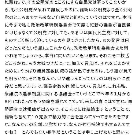
維新は。で、その公明党のところにすら自民党は寄ってこないか
ら、もう公明党が呆れて離反したのに、維新は公明党より全く公明
党のところまですら来ない自民党と組むっていうのはですね、本当
に今まで私も政治改革特別委員会で何度も維新の議員が自民党
だけじゃなくて公明党に対しても、あるいは国民民主党に対して、
ものすごく厳しく迫っているのを見てきましたから、あの発言は何
だったんだという風に。これからね、政治改革特別委員会また開
かれるでしょうから、本当に問いたいと思います。それこそ二枚舌
どころかね、もう大嘘つきだと。で、加えて言えば、それをごまかす
ために、やっぱり議員定数削減の話が出てきたのは、もう誰が見て
も明らかで。それをなんか、いや違うんだっていうのは明らかに強
弁だと思います。で、議員定数の削減について言えば、これも私、
衆議院の選挙制度に関する協議会っていうとこで今年の１月から
８回にわたってもう議論を重ねてきて。で、来年の春にはですね、国
勢調査の速報値が出るので、そこまでには結論出すということで、
維新も含めて１０党派で精力的に会を重ねてやってきたのをです
ね、なんかこの突然、２党だけで、なんか強行採決でもするんです
かね？ とんでもない暴挙だということは申し上げたいと思いま