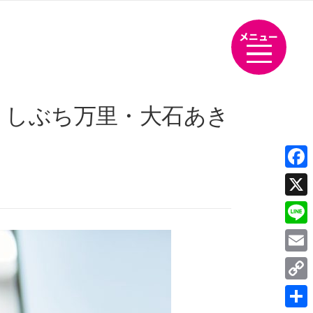
メニュー
くしぶち万里・大石あき
Fac
X
Line
Emai
Cop
Link