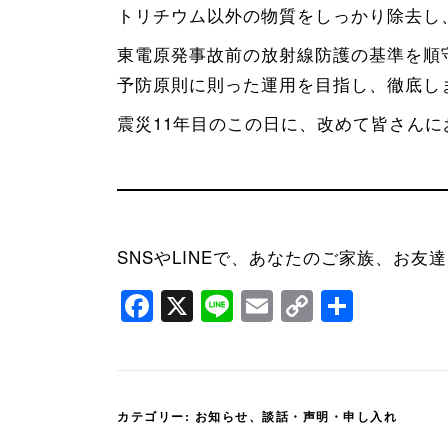
トリチウム以外の物質をしっかり除去し
東電原発事故前の放射線防護の基準を順
予防原則に則った運用を目指し、徹底し
震災11年目のこの日に、改めて皆さん
SNSやLINEで、あなたのご家族、お
Facebook
X
Line
Email
Copy
共
Link
有
カテゴリー:
お知らせ
、
談話・声明・申し入れ