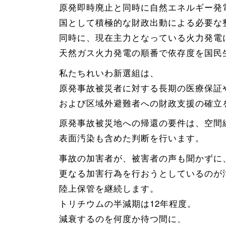
原発即時廃止と同時に自然エネルギー発
国として積極的な財政出動による必要な
同時に、現在主力となっている火力発電
天然ガス火力発電の順番で依存度を国民
私たちれいわ新選組は、
原発事故被災者に対する長期の医療保証
および区域外避難者への財政支援の確立
原発事故被災地への帰還の要件は、空間
表面汚染も含めた判断を行います。
事故の加害者が、被害者の声も聞かずに
更なる加害行為を行おうとしているのが
陸上保管を継続します。
トリチウムの半減期は12年程度。
減衰するのを何度か待つ間に、