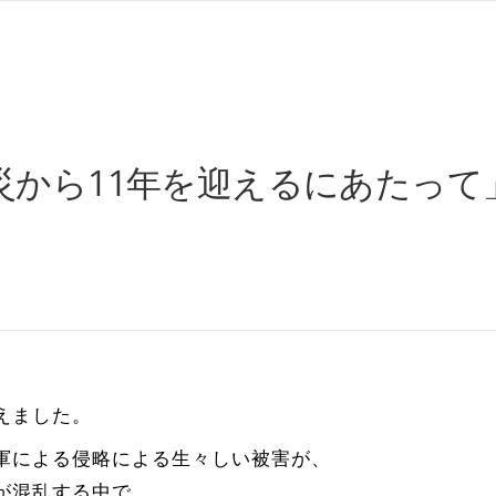
から11年を迎えるにあたって」れ
えました。
軍による侵略による生々しい被害が、
が混乱する中で、