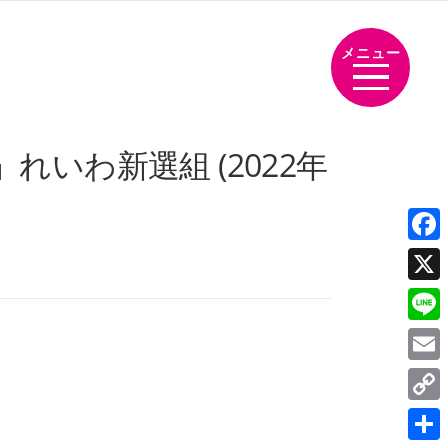
メニュー
いわ新選組 (2022年
Face
X
Line
Emai
Cop
Link