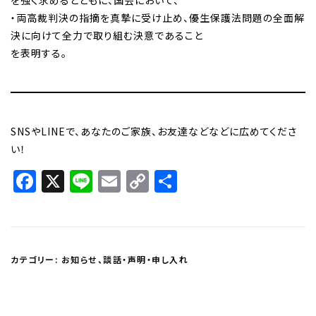
を強く求めるとともに、国会において、
・両高裁判決の指摘を真摯に受け止め、優生保護法問題の全面解
決に向けて全力で取り組む決意であること
を表明する。
SNSやLINEで、あなたのご家族、お友達などなどに広めてくださ
い！
Facebook
X
Line
Email
Copy
共
Link
有
カテゴリー:
お知らせ
、
談話・声明・申し入れ