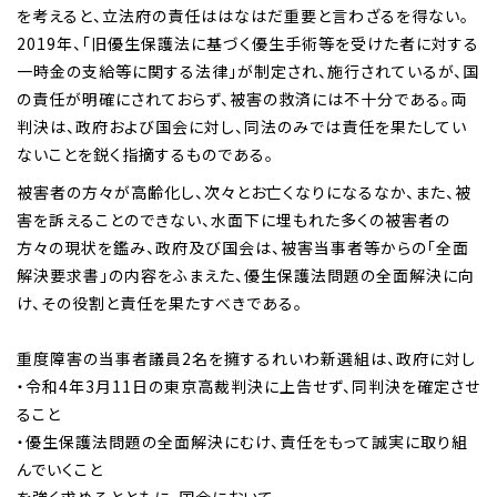
を考えると、立法府の責任ははなはだ重要と言わざるを得ない。
2019年、「旧優生保護法に基づく優生手術等を受けた者に対する
一時金の支給等に関する法律」が制定され、施行されているが、国
の責任が明確にされておらず、被害の救済には不十分である。両
判決は、政府および国会に対し、同法のみでは責任を果たしてい
ないことを鋭く指摘するものである。
被害者の方々が高齢化し、次々とお亡くなりになるなか、また、被
害を訴えることのできない、水面下に埋もれた多くの被害者の
方々の現状を鑑み、政府及び国会は、被害当事者等からの「全面
解決要求書」の内容をふまえた、優生保護法問題の全面解決に向
け、その役割と責任を果たすべきである。
重度障害の当事者議員2名を擁するれいわ新選組は、政府に対し
・令和4年3月11日の東京高裁判決に上告せず、同判決を確定させ
ること
・優生保護法問題の全面解決にむけ、責任をもって誠実に取り組
んでいくこと