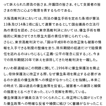
って訴えられた原告の皆さま、弁護団の皆さま、そして支援者の皆
さまの努力に心より敬意を表するものである。
大阪高裁判決においては、同法の優生手術を定めた条項が憲法
13条及び14条1項に反して違憲であるとして国会議員の立法行
為の責任を認め、さらに東京高裁判決においては、優生手術を積
極的に実施させてきた厚生大臣の責任が断じられている。
さらに、東京高裁判決では、「国は平成8年の法改正後も被害の情
報を入手できる制度の整備を怠り、除斥期間の経過だけで賠償責
任を逃れるのはいちじるしく正義・公平の理念に反する」と、今ま
での除斥期間20年で訴えを排除してきた地裁判決を一蹴した。
れいわ新選組はこの問題に関して、1996年に優生保護法を廃止
し、母体保護法に改正する際、なぜ優生条項を廃止する必要があ
るのか過去の優生政策への検証がなかったことを指摘し、本来こ
の時点で、国は過去の優生施策を反省し、被害者への謝罪と補償
の措置をとるべきであった、という見解を表明している。
優生保護法が議員立法でつくられたこと、改正時にも国がとってき
た優生政策への明確な反省や補償に結びつく審議がなかったこと