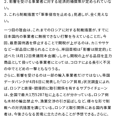
２．影響を受ける事業者に対する経済的補償策が定められていな
い。
３．これら制裁措置で「軍事侵攻を止める」見通しが、全く見えな
い。
一つ目の理由は、これまでのロシアに対する制裁措置が、すでに
日本国内の事業者に無視できない打撃を与えていることだ。今
回、最恵国待遇を停止することで関税が上がるのは、カニやサケ
など一部品目に限られることから、岸田首相は「影響は限定的」と
述べた（4月12日衆議院本会議）。しかし関税の上がる品目を主力
商品として扱っている事業者にとっては、コロナによる長引く不況
の中でとどめの一撃ともなりうる。
さらに、影響を受けるのは一部の輸入事業者だけではない。帝国
データバンクが4月6日に発表した「ロシア貿易」状況調査によれ
ば、ロシアと直接・間接的に取引関係を有するサプライチェーン
は、全国で最大1万5287社に上ることが分かっている。ロシア側
も木材の輸出禁止や、漁業交渉の引き延ばしなど、様々な形で制
裁への対抗措置を講じている。ロシアと取引関係にある国内事業
者は、今後さらなる苦境に立たされることが予想できる。さらに、