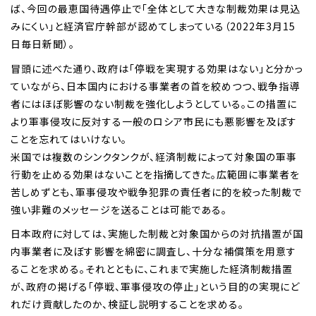
ば、今回の最恵国待遇停止で「全体として大きな制裁効果は見込
みにくい」と経済官庁幹部が認めてしまっている（2022年3月15
日毎日新聞）。
冒頭に述べた通り、政府は「停戦を実現する効果はない」と分かっ
ていながら、日本国内における事業者の首を絞めつつ、戦争指導
者にはほぼ影響のない制裁を強化しようとしている。この措置に
より軍事侵攻に反対する一般のロシア市民にも悪影響を及ぼす
ことを忘れてはいけない。
米国では複数のシンクタンクが、経済制裁によって対象国の軍事
行動を止める効果はないことを指摘してきた。広範囲に事業者を
苦しめずとも、軍事侵攻や戦争犯罪の責任者に的を絞った制裁で
強い非難のメッセージを送ることは可能である。
日本政府に対しては、実施した制裁と対象国からの対抗措置が国
内事業者に及ぼす影響を綿密に調査し、十分な補償策を用意す
ることを求める。それとともに、これまで実施した経済制裁措置
が、政府の掲げる「停戦、軍事侵攻の停止」という目的の実現にど
れだけ貢献したのか、検証し説明することを求める。