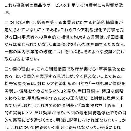
これら事業者の商品やサービスを利用する消費者にも影響が及
ぶ。
二つ目の理由は、影響を受ける事業者に対する経済的補償策が
定められていないことである。これらロシア制裁強化で打撃を受
ける国内事業者への重点的な補償を約束する言葉は、岸田首相
からは発せられていない。軍事侵攻を行った国を罰するためなら、
一部の国内事業者の破綻には目をつぶる。そのような姿勢と受け
取らざるを得ない。
三つ目の理由は、これら制裁措置で政府が掲げる「軍事侵攻を止
める」という目的を実現する見通しが、全く見えないことである。
松野官房長官は、対ロシア経済制裁の目的を「一刻も早い停戦を
実現し、侵略をやめさせるため」と語り、岸田首相は「非道な侵略
を終わらせ、平和秩序を守るための正念場だ」と制裁に理解を求
めている。政府はこれまでの経済制裁が「軍事侵攻を止める」目
的の実現にどれだけ効果があり、今回の最恵国待遇停止でその目
的の実現にどう近づくのか、明確に説明しなければならない。しか
し、これについて納得のいく説明は得られなかった。報道によれ