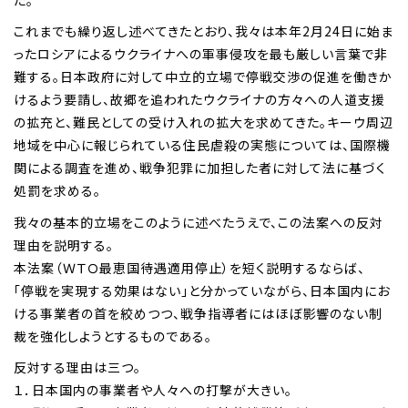
た。
これまでも繰り返し述べてきたとおり、我々は本年2月24日に始ま
ったロシアによるウクライナへの軍事侵攻を最も厳しい言葉で非
難する。日本政府に対して中立的立場で停戦交渉の促進を働きか
けるよう要請し、故郷を追われたウクライナの方々への人道支援
の拡充と、難民としての受け入れの拡大を求めてきた。キーウ周辺
地域を中心に報じられている住民虐殺の実態については、国際機
関による調査を進め、戦争犯罪に加担した者に対して法に基づく
処罰を求める。
我々の基本的立場をこのように述べたうえで、この法案への反対
理由を説明する。
本法案（ＷＴＯ最恵国待遇適用停止）を短く説明するならば、
「停戦を実現する効果はない」と分かっていながら、日本国内にお
ける事業者の首を絞めつつ、戦争指導者にはほぼ影響のない制
裁を強化しようとするものである。
反対する理由は三つ。
１．日本国内の事業者や人々への打撃が大きい。