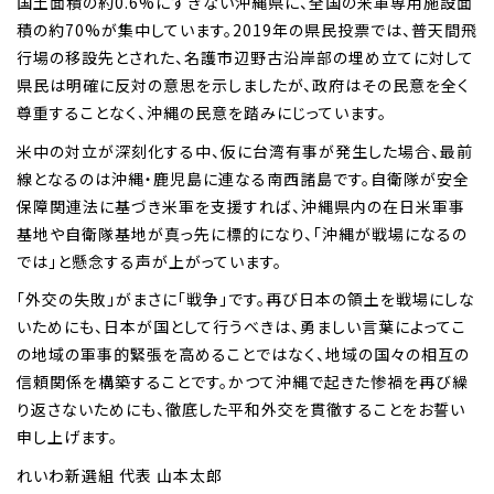
国土面積の約0.6%にすぎない沖縄県に、全国の米軍専用施設面
積の約70%が集中しています。2019年の県民投票では、普天間飛
行場の移設先とされた、名護市辺野古沿岸部の埋め立てに対して
県民は明確に反対の意思を示しましたが、政府はその民意を全く
尊重することなく、沖縄の民意を踏みにじっています。
米中の対立が深刻化する中、仮に台湾有事が発生した場合、最前
線となるのは沖縄・鹿児島に連なる南西諸島です。自衛隊が安全
保障関連法に基づき米軍を支援すれば、沖縄県内の在日米軍事
基地や自衛隊基地が真っ先に標的になり、「沖縄が戦場になるの
では」と懸念する声が上がっています。
「外交の失敗」がまさに「戦争」です。再び日本の領土を戦場にしな
いためにも、日本が国として行うべきは、勇ましい言葉によってこ
の地域の軍事的緊張を高めることではなく、地域の国々の相互の
信頼関係を構築することです。かつて沖縄で起きた惨禍を再び繰
り返さないためにも、徹底した平和外交を貫徹することをお誓い
申し上げます。
れいわ新選組 代表 山本太郎