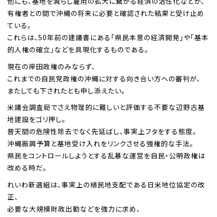
他にも、基地を減らし雇用の拡大に繋がる経済の活性化などが、
有権者との間で沖縄の将来に必要と確認された結果と受け止め
ている。
これらは、50年前の建議書にある「県民本意の経済開発」や「基本
的人権の確立」などを具現化するものである。
現在の岸田政権のみならず、
これまでの自民党政権の沖縄に対する向き合い方への審判が、
またしても下されたとも申し添えたい。
米議会調査局でさえ物理的に難しいと評価する不要な辺野古基
地建設をゴリ押し。
普天間の危険性除去でなく先延ばし、事実上フタをする態度。
沖縄振興予算と基地受け入れをリンクさせる強権的な手法。
県民をコントロールしようとする乱暴な運営を自民・公明政権は
改める時だ。
れいわ新選組は、事実上の植民地支配である日米地位協定の改
正、
必要な大規模財政出動などを強力に求め、