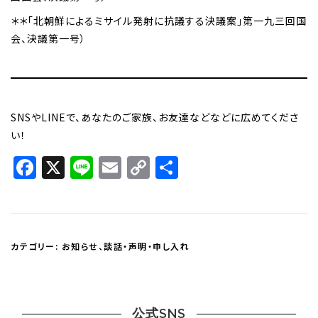
＊＊「北朝鮮によるミサイル発射に抗議する決議案」第一九三回国
会、決議第一号）
SNSやLINEで、あなたのご家族、お友達などなどに広めてくださ
い！
Facebook
X
Line
Email
Copy
共
Link
有
カテゴリー:
お知らせ
、
談話・声明・申し入れ
公式SNS