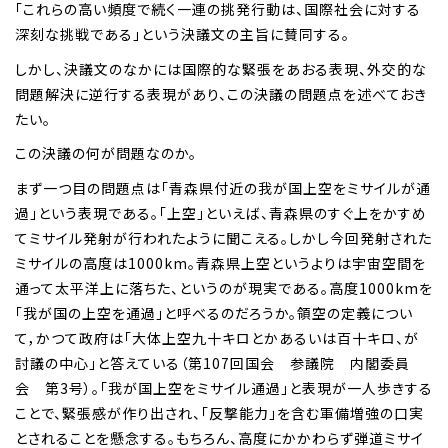
「これらの高い頻度で続く一連の挑発行動は、国際社会に対する
深刻な挑戦である」という決議文の主旨に賛同する。
しかし、決議文のなかには国際的な緊張をあおる表現、外交的な
問題解決に逆行する表現があり、この決議の問題点を述べておき
たい。
この決議の何が問題なのか。
まず一つ目の問題点は「青森県付近の我が国上空をミサイルが通
過」という表現である。「上空」といえば、青森県のすぐ上をかすめ
てミサイル発射が行われたように聞こえる。しかし今回発射された
ミサイルの高度は1000km。青森県上空というよりは宇宙空間を
通って太平洋上に落ちた、というのが現実である。高度1000kmを
「我が国の上空を通過」と呼べるのだろうか。領空の定義につい
て，かつて政府は「大体上空九十キロとかあるいは百十キロ、が
討議の中心」と答えている（第107回国会 参議院 内閣委員
会 第3号）。「我が国上空をミサイル通過」と表現が一人歩きする
ことで、緊張感が作り出され、「反撃能力」を含む軍備増強の口実
とされることを懸念する。もちろん、高度にかかわらず弾道ミサイ