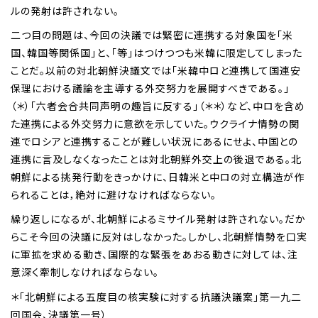
ルの発射は許されない。
二つ目の問題は、今回の決議では緊密に連携する対象国を「米
国、韓国等関係国」と、「等」はつけつつも米韓に限定してしまった
ことだ。以前の対北朝鮮決議文では「米韓中ロと連携して国連安
保理における議論を主導する外交努力を展開すべきである。」
（＊）「六者会合共同声明の趣旨に反する」（＊＊）など、中ロを含め
た連携による外交努力に意欲を示していた。ウクライナ情勢の関
連でロシアと連携することが難しい状況にあるにせよ、中国との
連携に言及しなくなったことは対北朝鮮外交上の後退である。北
朝鮮による挑発行動をきっかけに、日韓米と中ロの対立構造が作
られることは，絶対に避けなければならない。
繰り返しになるが、北朝鮮によるミサイル発射は許されない。だか
らこそ今回の決議に反対はしなかった。しかし、北朝鮮情勢を口実
に軍拡を求める動き、国際的な緊張をあおる動きに対しては、注
意深く牽制しなければならない。
＊「北朝鮮による五度目の核実験に対する抗議決議案」第一九二
回国会、決議第一号）