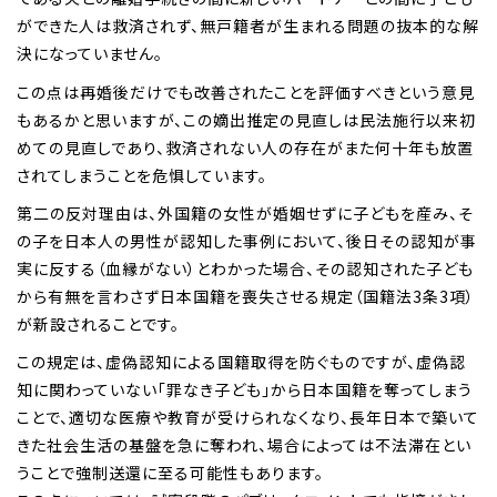
ができた人は救済されず、無戸籍者が生まれる問題の抜本的な解
決になっていません。
この点は再婚後だけでも改善されたことを評価すべきという意見
もあるかと思いますが、この嫡出推定の見直しは民法施行以来初
めての見直しであり、救済されない人の存在がまた何十年も放置
されてしまうことを危惧しています。
第二の反対理由は、外国籍の女性が婚姻せずに子どもを産み、そ
の子を日本人の男性が認知した事例において、後日その認知が事
実に反する（血縁がない）とわかった場合、その認知された子ども
から有無を言わさず日本国籍を喪失させる規定（国籍法3条3項）
が新設されることです。
この規定は、虚偽認知による国籍取得を防ぐものですが、虚偽認
知に関わっていない「罪なき子ども」から日本国籍を奪ってしまう
ことで、適切な医療や教育が受けられなくなり、長年日本で築いて
きた社会生活の基盤を急に奪われ、場合によっては不法滞在とい
うことで強制送還に至る可能性もあります。