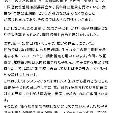
で、「子の人格の尊重」や「体罰等の禁止」を民法に明記すること
・ 国連女性差別撤廃委員会から長年廃止勧告を受けている、女
性の「再婚禁止期間」という差別的な規定がなくなること
が盛り込まれており、その点では大きな前進といえます。
しかしながら、この法案は「罪なき子ども」が無戸籍や無国籍とな
り得る法案であるため、問題提起も含めて反対をしました。
まず、第一に、嫡出（ちゃくしゅつ）推定の見直しについて。
民法では、婚姻関係にある夫婦間に生まれた子の親子関係を決
定するルールの一つとして嫡出推定を用いています。今回の改正
案は、離婚後300日以内に生まれた子を元夫の子とする規定は維
持した上で、母親が出産時に再婚していればその夫の子とする例
外を設けるものです。
これは、夫のドメスティックバイオレンス（DV）から逃れるなどした
母親が子どもの届出をせずに「無戸籍者」が生まれている問題に
対する見直しですが、「再婚後に出産した場合」のみが救済されま
す。
そのため、様々な事情で再婚しない又はできない人や、DV加害者
である夫との離婚手続きの間に新しいパートナーとの間に子ども