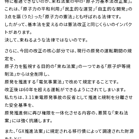
特に看過できないのが、束ね法案の中の「原子力基本法改正案」。
これは、「原子力の平和利用」「民主的な運営」「自主的な開発」の
3点を謳（うた）った「原子力の憲法」とも呼ばれる法律です。
したがって、基本法を変えるのは憲法改正と同じくらいのインパク
トがあります。
決して、束ねるような法律ではないのです。
さらに、今回の改正の核心部分では、現行の原発の運転期間の規
定を、
原子力を監視する目的の「束ね法案」の一つである「原子炉等規
制法」からは全削除し、
原発を推進する「電気事業法」で改めて規定することです。
改正後は60年を超える運転ができるようにされてしまいます。
私たちは、3.11東電原発事故の反省として推進と規制を分離させ
た安全基準を、
原発推進側に再び権限を一体化させる内容の、悪質な「束ね法
案」には強く抗議します。
また、「GX推進法案」に規定される移行債によって調達された財源
をもとに、