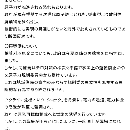
原子力が推進される恐れもあります。
政府が現在推奨する次世代原子炉はどれも、従来型より放射性
廃棄物を多く出し、
技術的にも実現の見通しがないと海外で批判されているものであ
り断固反対です。
〇再稼働について
柏崎刈羽原発についても、政府は今夏以降の再稼働を目指すとし
ました。
しかし、同原発はテロ対策の相次ぐ不備で事実上の運転禁止命令
を原子力規制委員会から受けています。
これは地域住民の意向のみならず規制委の独立性も無視する独
断的な行為であり許されません。
ウクライナ危機という「ショック」を背景に、電力の逼迫、電力料金
の高騰が殊更に強調され、
政府は原発再稼働賛成へと世論の誘導を行っています。
しかし、この戦争が明らかにしたように、一度国土が戦場になれ
ば、