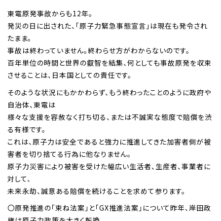
東電原発事故からも12年。
発災の日に出された、「原子力緊急事態宣言」は現在も発令され
たまま。
事故は終わっていません。終わらせ方がわからないのです。
百年単位の時間と世界の叡智を結集、何としても事故原発を収束
させることは、日本国としての責任です。
そのような状況にもかかわらず、もう終わったことのように政府や
自治体、東電は
様々な支援を容赦なく打ち切る、または不誠実な態度で賠償を渋
る有様です。
これは、原子力は安全であると強力に推進してきた加害者側が被
害者を切り捨てる行為に他なりません。
原子力災害により被害を受けた幅広い生活者、生産者、事業者に
対して、
未来永劫、誠意ある賠償を続けることを求めて参ります。
〇原発推進の「束ね法案」と「GX推進法案」について昨年、岸田政
権は原子力政策を大きく転換。