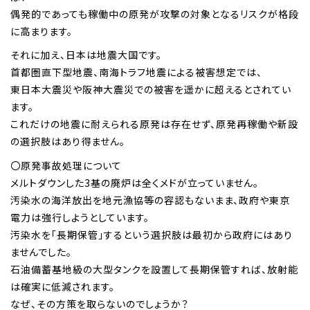
偶発的であっても稼働中の原発が攻撃の対象となるリスクが格段
に高まります。
それに加え、日本は地震大国です。
首都圏直下型地震、南海トラフ地震による被害想定では、
東日本大震災や阪神大震災での被害を遥かに超えるとされてい
ます。
これだけの地震に耐えられる原発は存在せず、原発再稼働や新設
の選択肢はあり得ません。
〇原発事故処理について
メルトダウンした3基の廃炉は全くメドが立っていません。
汚染水の海洋放出を地元漁協等の容認もないまま、政府や東京
電力は強行しようとしています。
汚染水を「長期保管」するという選択肢は最初から政府にはあり
ませんでした。
石油備蓄基地級の大型タンクを設置して長期保管すれば、放射能
は確実に低減されます。
なぜ、その方策を取らないのでしょうか？