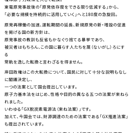
東電原発事故後の「原発依存度をできる限り低減する」から、
「必要な規模を持続的に活用していく」へと180度の急旋回。
原発再稼働の加速、運転期間の延長、新規原発の新・増設の促進
を掲げる国の新方針は、
原発事故の教訓も反省もかなぐり捨てる暴挙であり、
被災者はもちろん、この国に暮らす人たちを蔑（ないがし）ろにす
る
常軌を逸した転換と言わざるを得ません。
岸田政権はこの大転換について、国民に対して十分な説明もなし
に閣議決定し、
一つの法案として国会提出しています。
原子力基本法をはじめ、性格や目的の異なる五つの法案が束ねら
れました。
いわゆる「GX脱炭素電源法（束ね法案）」です。
加えて、今国会では、財源調達のための法案である「GX推進法案」
も提出されています。