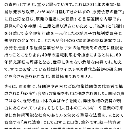
の責務」とすると、堂々と謳っています。これは2011年の東電・福
島原発事故以来、わが国が目指してきたはずの「原発依存の低下」
に終止符を打ち、原発の推進に大転換する言語道断な内容です。
原発の「安全神話」を二度と繰り返さないために、「推進」と「規制」
を分離して安全規制行政を一元化したのが原子力規制委員会と
規制庁の発足でした。ところが今回のGX電源法の束ね法案では、
原発を推進する経済産業省が原子炉の運転規制の決定に権限を
持つことになります。40年の運転制限を骨抜きにすると共に、60
年超え運転も可能となる、世界に例のない危険な内容です。加え
て、すでに破綻している核燃料サイクルや次世代革新炉の研究開
発を今さら盛り込むなど、悪質極まりありません。
さらに、両法案は、経団連や連合など既得権益団体の代表者で構
成された「GX実行会議」の議論をもとに作成されました。国民の声
ではなく、既得権益団体の声ばかりを聞く、岸田政権の姿勢が明
白にあらわれています。そもそも、日本のエネルギーや産業の将来
はじめ持続可能な社会のあり方を決める重要な法案を、まとめて
審議する「束ね法案」として出すこと自体、論外です。統一地方選