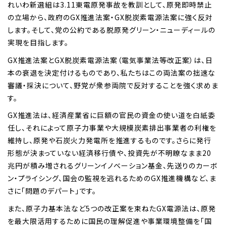
れいわ新選組は3.11東電原発事故を教訓として、原発即時禁止
の立場から、政府のGX推進法案・GX脱炭素電源法案に強く反対
します。そして、党の公約である脱原発グリーン・ニューディールの
実現を目指します。
GX推進法案とGX脱炭素電源法案（電気事業法等改正案）は、日
本の衰退を決定付けるものであり、私たちはこの両法案の拙速な
審議・採決について、野党が衆参両院で反対することを強く求めま
す。
GX推進法は、経済産業省に巨額の官民の資金の使い道を白紙委
任し、それによって原子力事業や大規模炭素排出事業者の利権を
維持し、原発や石炭火力発電所を推進するものです。さらに発行
形態が決まっていない経済移行債や、投資先が不明瞭なまま20
兆円が積み増されるグリーンイノベーション基金、先送りのカーボ
ン・プライシング、国会の監視を逃れるためのGX推進機構など、ま
さに「問題のデパート」です。
また、原子力基本法など5つの改正案を束ねたGX電源法は、原発
を最大限活用するために国民の理解促進や事業環境整備を「国