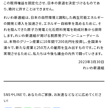
この既得権益を固定化させ、日本の衰退を決定づけるものであ
り、絶対に許すことはできません。
れいわ新選組は、日本の自然環境と調和した再生可能エネルギー
の開発と導入を加速させ、エネルギー自給率を高めるために、そ
れを阻んできた原子力発電と化石燃料発電を助成対象から排除
します。れいわ新選組が掲げる脱原発グリーン・ニューディール
は、本物のグリーン産業に10年間で200兆円を投資し、全国津々
浦々で、新たな産業と250万人の雇用を生み出すものです。これを
実現させるために、私たちは今後も議会の内外で闘っていきます。
2023年3月30日
れいわ新選組
SNSやLINEで、あなたのご家族、お友達などなどに広めてくださ
い！