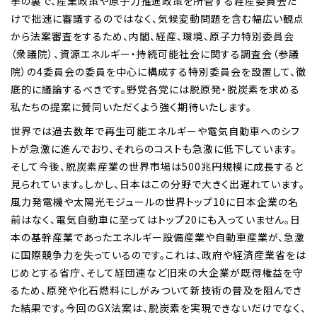
挙の裏で、産業政策や原子力推進政策を所管する経産委員会だ
けで拙速に審議するのではなく、気候変動問題を含む幅広い観点
から法案審査をするため、内閣、経産、環境、原子力特別委員会
（衆議院）、資源エネルギー・持続可能社会に関する調査会（参議
院）の4委員会の委員を中心に構成する特別委員会を設置して、徹
底的に議論するべきです。野党各党には脱原発・脱炭素を求める
私たちの提案に賛同いただくよう強く期待いたします。
世界では過去数年で再生可能エネルギーや電気自動車へのシフ
トが急激に進んでおり、それらのコストも急激に低下しています。
そして今後、脱炭素産業の世界市場は500兆円規模に成長すると
見られています。しかし、日本はこの分野で大きく出遅れています。
風力発電機や太陽光モジュールの世界トップ10に日本企業の名
前はなく、電気自動車に至ってはトップ20にも入っていません。日
本の基幹産業であったエネルギー設備産業や自動車産業が、急激
に国際競争力を失っているのです。これは、政府や経済産業省をは
じめとする省庁、そして経団連など旧来の大企業が既得権益を守
るため、原発や化石燃料にしがみついて新技術の普及を阻んでき
た結果です。今回のGX法案は、脱炭素を実現できないだけでなく、