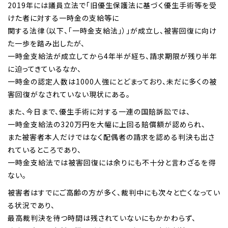
2019年には議員立法で「旧優生保護法に基づく優生手術等を受
けた者に対する一時金の支給等に
関する法律（以下、「一時金支給法」）」が成立し、被害回復に向け
た一歩を踏み出したが、
一時金支給法が成立してから4年半が経ち、請求期限が残り半年
に迫ってきているなか、
一時金の認定人数は1000人強にとどまっており、未だに多くの被
害回復がなされていない現状にある。
また、今日まで、優生手術に対する一連の国賠訴訟では、
一時金支給法の320万円を大幅に上回る賠償額が認められ、
また被害者本人だけではなく配偶者の請求を認める判決も出さ
れているところであり、
一時金支給法では被害回復には余りにも不十分と言わざるを得
ない。
被害者はすでにご高齢の方が多く、裁判中にも次々と亡くなってい
る状況であり、
最高裁判決を待つ時間は残されていないにもかかわらず、