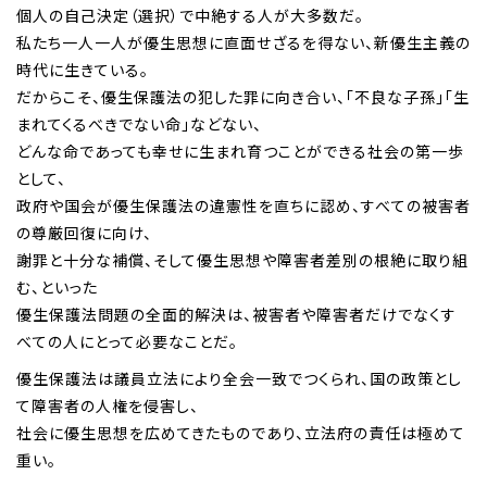
個人の自己決定（選択）で中絶する人が大多数だ。
私たち一人一人が優生思想に直面せざるを得ない、新優生主義の
時代に生きている。
だからこそ、優生保護法の犯した罪に向き合い、「不良な子孫」「生
まれてくるべきでない命」などない、
どんな命であっても幸せに生まれ育つことができる社会の第一歩
として、
政府や国会が優生保護法の違憲性を直ちに認め、すべての被害者
の尊厳回復に向け、
謝罪と十分な補償、そして優生思想や障害者差別の根絶に取り組
む、といった
優生保護法問題の全面的解決は、被害者や障害者だけでなくす
べての人にとって必要なことだ。
優生保護法は議員立法により全会一致でつくられ、国の政策とし
て障害者の人権を侵害し、
社会に優生思想を広めてきたものであり、立法府の責任は極めて
重い。