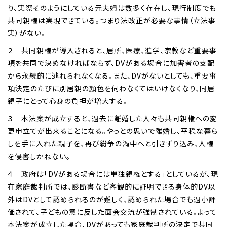
り、実際そのようにしている元夫婦は数多く存在し、現行制度でも
共同親権は実現できている。つまり法改正が必要な事情（立法事
実）がない。
２ 共同親権が導入されると、居所、医療、進学、宗教など重要事
項を共同で決めなければならず、DVがある場合に加害者の支配
から永続的に逃れられなくなる。また、DVがないとしても、重要事
項決定のたびに別居親の顔色を伺わなくてはいけなくなり、同居
親子にとって心身の負担が増大する。
３ 本法案が成立すると、過去に離婚した人々も共同親権への変
更申立てが出来ることになる。やっとの思いで離婚し、平穏な暮ら
しを手に入れた親子を、再び紛争の渦中へと引きずり込み、人権
を侵害しかねない。
４ 政府は「DVがある場合には単独親権とする」としているが、現
在家庭裁判所では、診断書など客観的に証明できる身体的DV以
外はDVとして認められるのが難しく、認められた場合でも過小評
価されて、子どもの意に反した面会交流が強制されている。よって
本法案が成立した場合、DVがあっても家庭裁判所の決定で共同