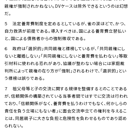
親権が強制されかねない。DVケースは除外できるというのは幻想
だ。
５ 法定養育費制度を定めるとしているが、雀の涙ほどで、かつ、
自力救済が前提である。導入すべきは、国による養育費立替払い
と、国による債務者からの強制徴収である。
６ 政府は「選択的」共同親権と標榜しているが、「共同親権にし
ないと離婚しない」「共同親権にしないと養育費を払わない」等取
引材料に使われる恐れがあり、協議が整わない場合には家庭裁
判所によって親権の在り方が「強制」されるわけで、「選択的」とい
う標榜は誤りである。
７ 祖父母等と子の交流に関する規律を整備するとのことである
が、信頼関係の構築されている当事者間ではすでに交流は行われ
ており、「信頼関係がなく、養育費を払うわけでもなく、何かしらの
責任を負う立場にもない者」に面会交流申立ての権利を与えるこ
とは、同居親子に大きな負担と危険性を負わせるものであり認め
られない。