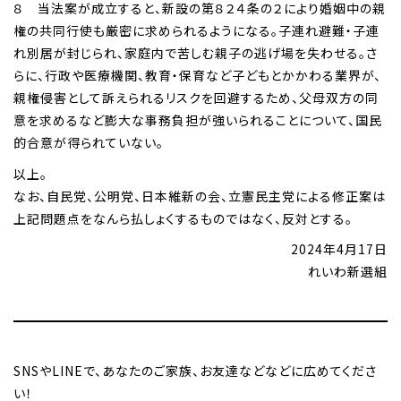
８ 当法案が成立すると、新設の第８２４条の２により婚姻中の親
権の共同行使も厳密に求められるようになる。子連れ避難・子連
れ別居が封じられ、家庭内で苦しむ親子の逃げ場を失わせる。さ
らに、行政や医療機関、教育・保育など子どもとかかわる業界が、
親権侵害として訴えられるリスクを回避するため、父母双方の同
意を求めるなど膨大な事務負担が強いられることについて、国民
的合意が得られていない。
以上。
なお、自民党、公明党、日本維新の会、立憲民主党による修正案は
上記問題点をなんら払しょくするものではなく、反対とする。
2024年4月17日
れいわ新選組
SNSやLINEで、あなたのご家族、お友達などなどに広めてくださ
い！