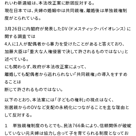
れいわ新選組は、本法改正案に断固反対する。
現在日本では、夫婦の婚姻中は共同親権、離婚後は単独親権制
度がとられている。
3月26日に内閣府が発表したDV（ドメスティック・バイオレンス）に
関する調査では
4人に1人が配偶者から暴力を受けたことがあると答えており、
加藤大臣は「重大な人権侵害で決して許されるものではない」と
述べている。
にも関わらず、政府が本法改正案によって、
離婚しても配偶者から逃れられない「共同親権」の導入をすすめ
ることは
断じて許されるものではない。
以下のとおり、本法案には「子どもの権利」の視点はなく、
別居親からのDVなど支配の永続化につながることを主な理由と
して反対する。
１ 単独親権制度のもとでも、民法766条により、信頼関係が破綻
していない元夫婦は協力し合って子を育てられる制度となってお