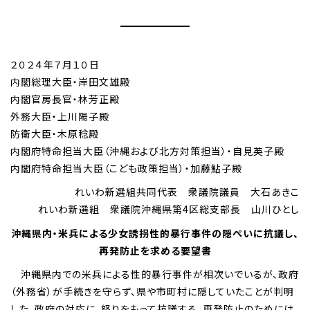
２０２４年７月１０日
内閣総理大臣・岸田文雄殿
内閣官房長官・林芳正殿
外務大臣・上川陽子殿
防衛大臣・木原稔殿
内閣府特命担当大臣（沖縄および北方対策担当）・自見英子殿
内閣府特命担当大臣（こども政策担当）・加藤鮎子殿
れいわ新選組共同代表 衆議院議員 大石あきこ
れいわ新選組 衆議院沖縄県第4区総支部長 山川ひとし
沖縄県内・米兵による少女誘拐性的暴行事件の隠ぺいに抗議し、
再発防止を求める要望書
沖縄県内での米兵による性的暴行事件が相次いでいるが、政府
（外務省）が手続きを守らず、県や市町村に隠していたことが判明
した。政府の対応に、怒りをもって抗議する。再発防止のためには、