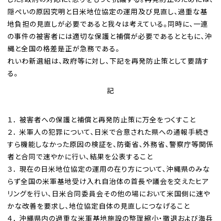
隠ぺいの原因究明と日米地位協定の運用及び見直し、過重な基
地負担の見直しが必要であると我々は考えている。同時に、一連
の事件の被害者には適切な保護と補償が必要であるとともに、沖
縄と全国の格差是正が急務である。
れいわ新選組は、政府等に対し、下記を再発防止策として要請す
る。
記
１． 被害者への保護と補償と再発防止策に万全をつくすこと
２． 米軍人の犯罪について、日米で合意された県への通報手続き
すら機能しなかった原因の検証を、防衛省、外務省、警察庁等関係
者と合同で速やかに行い、結果を公表すること
３． 現在の日米地位協定の運用の在り方について、沖縄県のみな
らず全国の米軍基地受け入れ自治体の首長や議会を交えたヒア
リングを行い、日米合同委員会その他の場において米国側に速や
かな改善を要求し、地位協定自体の見直しにつなげること
４． 沖縄県内の過重な米軍基地施設の整理縮小・撤退および海兵