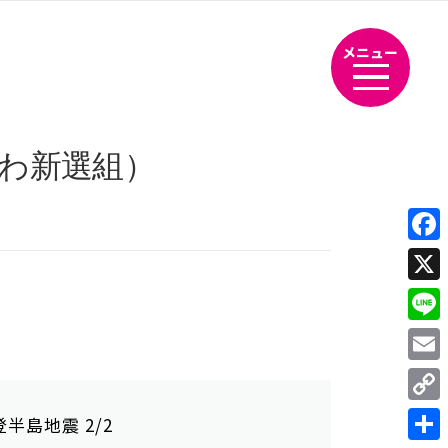
メニュー
いわ新選組）
Fac
X
Line
Emai
Cop
半島地震 2/2
Link