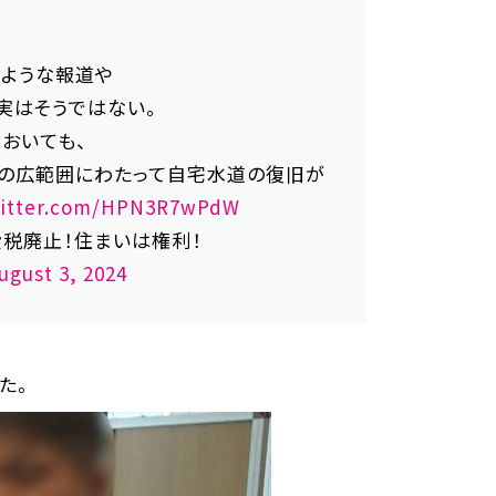
共
、
有
のような報道や
実はそうではない。
おいても、
の広範囲にわたって自宅水道の復旧が
witter.com/HPN3R7wPdW
費税廃止！住まいは権利！
ugust 3, 2024
た。