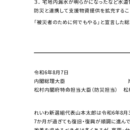
３． 宅地内漏水が明らかになったなど水
防災と連携して支援物資提供を拡充するこ
「被災者のために何でもやる」と宣言した
令和6年8月7日
内閣総理大臣 岸田 
松村内閣府特命担当大臣（防災担当） 松
れいわ新選組代表山本太郎は令和6年8月
7か月が過ぎても復旧・復興が順調に進ん
改善を求めるべき点は多くあるが、豪雨・