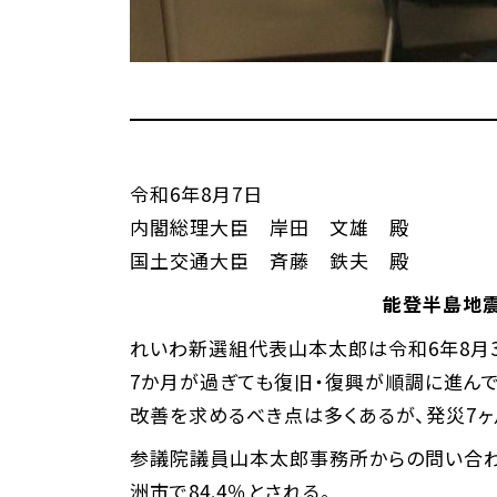
令和6年8月7日
内閣総理大臣 岸田 文雄 殿
国土交通大臣 斉藤 鉄夫 殿
能登半島地
れいわ新選組代表山本太郎は令和6年8月
7か月が過ぎても復旧・復興が順調に進ん
改善を求めるべき点は多くあるが、発災7
参議院議員山本太郎事務所からの問い合わせ
洲市で84.4％とされる。