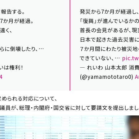
報告する。
発災から7か月が経過し
7か月が経過。
「復興」が進んでいるか
遠く、
首長の会見があるが、現
日本で起きた過去災害に
らに倒壊したり、…
７か月間にわたり被災地
できていない、…
pic.t
いは権利！
— れいわ 山本太郎 消
4
(@yamamototaro0)
A
求められる対応について、
議員が、総理・内閣府・国交省に対して要請文を提出しまし