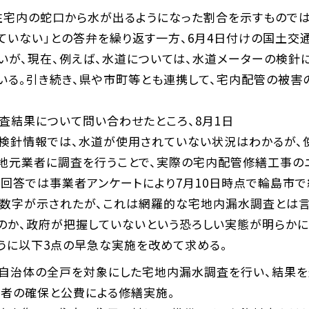
住宅内の蛇口から水が出るようになった割合を示すものでは
ていない」との答弁を繰り返す一方、6月4日付けの国土交
いが、現在、例えば、水道については、水道メーターの検針
いる。引き続き、県や市町等とも連携して、宅内配管の被害
査結果について問い合わせたところ、8月1日
検針情報では、水道が使用されていない状況はわかるが、
地元業者に調査を行うことで、実際の宅内配管修繕工事のニ
回答では事業者アンケートにより7月10日時点で輪島市で約
数字が示されたが、これは網羅的な宅地内漏水調査とは言
のか、政府が把握していないという恐ろしい実態が明らかに
うに以下3点の早急な実施を改めて求める。
災自治体の全戸を対象にした宅地内漏水調査を行い、結果を
業者の確保と公費による修繕実施。